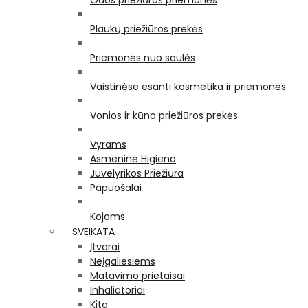
Odos priežiūros priemonės
Plaukų priežiūros prekės
Priemonės nuo saulės
Vaistinėse esanti kosmetika ir priemonės
Vonios ir kūno priežiūros prekės
Vyrams
Asmeninė Higiena
Juvelyrikos Priežiūra
Papuošalai
Kojoms
SVEIKATA
Įtvarai
Neįgaliesiems
Matavimo prietaisai
Inhaliatoriai
Kita