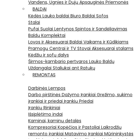
Vandens, Ugnies ir Dujų Apsauginės Priemonės
BALDAI
Kėdės
Lauko baldai
Biuro Baldai
Sofos
Stalai
Pufai
Suolai
Lentynos
Spintos ir Sandėliavimas
Baldų Komplektai
Lovos ir Aksesuarai
Baldai Vaikams ir Kūdikiams
Pramogų Centrai ir TV Stovai
Aksesuarai stalams
Kėdžių ir sofų dalys
Širmos-kambario pertvaros
Lauko Baldų
Uždangalai
Staliukai ant Ratukų
REMONTAS
Darbinės Lempos
Darbo pirštinės
Dažymo Įrankiai
Gręžimo, sukimo
įrankiai ir priedai
Įrankių Priedai
Įrankių Rinkiniai
Išsiplėtimo indai
Kaminai, kaminų detalės
Kompresoriai
Kopėčios ir Pastoliai
Laikrodžių
remonto įrankiai
Matavimo Įrankiai
Mūrininkystės