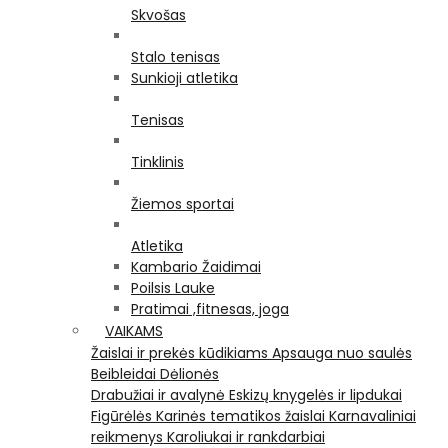
Skvošas
Stalo tenisas
Sunkioji atletika
Tenisas
Tinklinis
Žiemos sportai
Atletika
Kambario Žaidimai
Poilsis Lauke
Pratimai ,fitnesas, joga
VAIKAMS
Žaislai ir prekės kūdikiams
Apsauga nuo saulės
Beibleidai
Dėlionės
Drabužiai ir avalynė
Eskizų knygelės ir lipdukai
Figūrėlės
Karinės tematikos žaislai
Karnavaliniai
reikmenys
Karoliukai ir rankdarbiai