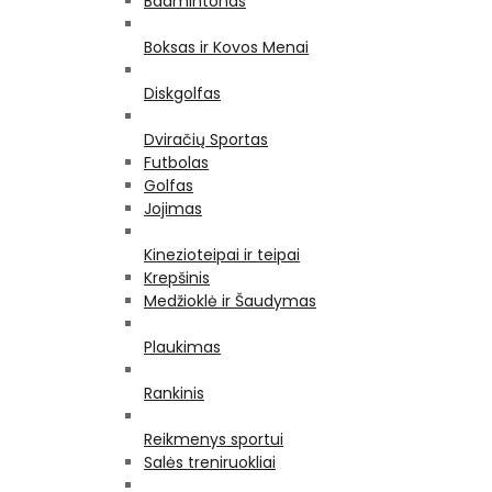
Badmintonas
Boksas ir Kovos Menai
Diskgolfas
Dviračių Sportas
Futbolas
Golfas
Jojimas
Kinezioteipai ir teipai
Krepšinis
Medžioklė ir Šaudymas
Plaukimas
Rankinis
Reikmenys sportui
Salės treniruokliai