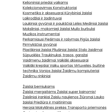
Kelioniniai priedai vaikams
Kolekcionavimas
Konstruktoriai
Kosmetika ir aksesuarai
Kūrybiniai žaislai
Laikrodžiai ir žadintuvai
Laukiniai gyvūnai ir paukščiai
Lėlės
Mediniai žaislai
Moksliniai, mokomieji žaislai
Muilo burbulai
Muzikos instrumentai
Perkamiausi
Piešimas ir rašymas
Pigūs žaislai
Pirmykščiai gyvūnai
Plastikiniai žaislai
Pliušiniai žaislai
Stalo žaidimai
Sūpuoklės
Traukinukai, trasos, garažai
Vaidmenų žaidimai
Vaikiški aksesuarai
Vaikiški krepšiai
Vaikų sportas
Virtuvėlės, buitinė
technika
Vonios žaislai
Žaidimų kompiuteriai
Žaidimų rinkiniai
Žaislai berniukams
Žaislai mergaitėms
Žaislai super kainomis!
Žaisliniai įrankiai
Žaislų naujienos
Žiūronai
Lauko
žaislai
Priežiūra ir maitinimas
Herojai
Mokyklinės prekės
Transporto priemonės