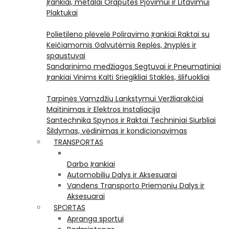
Įrankiai, metalai
Orapūtės
Pjovimui ir Litavimui
Plaktukai
Polietileno plėvelė
Poliravimo Įrankiai
Raktai su
Keičiamomis Galvutėmis
Replės, žnyplės ir
spaustuvai
Sandarinimo medžiagos
Segtuvai ir Pneumatiniai
Įrankiai Vinims Kalti
Sriegikliai
Staklės, šlifuokliai
Tarpinės
Vamzdžių Lankstymui
Veržliarakčiai
Maitinimas ir Elektros Instaliacija
Santechnika
Spynos ir Raktai
Techniniai Siurbliai
Šildymas, vėdinimas ir kondicionavimas
TRANSPORTAS
Darbo Įrankiai
Automobilių Dalys ir Aksesuarai
Vandens Transporto Priemonių Dalys ir
Aksesuarai
SPORTAS
Apranga sportui