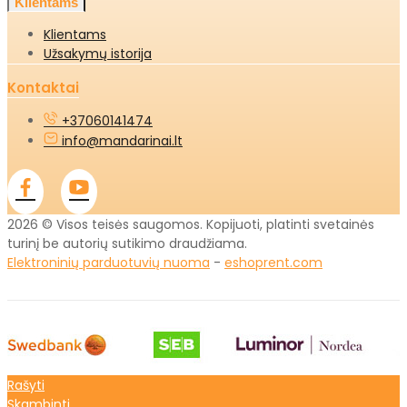
Klientams
Klientams
Užsakymų istorija
Kontaktai
+37060141474
info@mandarinai.lt
2026 © Visos teisės saugomos. Kopijuoti, platinti svetainės
turinį be autorių sutikimo draudžiama.
Elektroninių parduotuvių nuoma
-
eshoprent.com
Rašyti
Skambinti