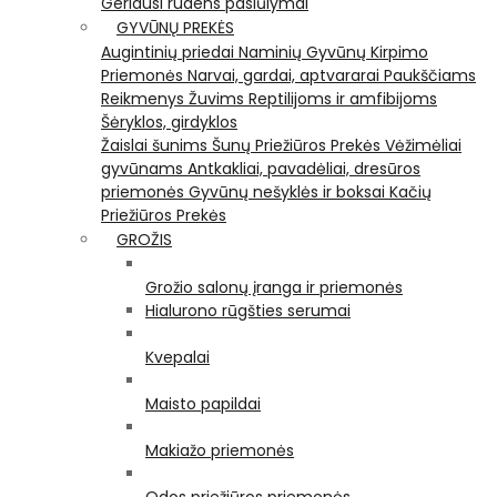
Geriausi rudens pasiūlymai
GYVŪNŲ PREKĖS
Augintinių priedai
Naminių Gyvūnų Kirpimo
Priemonės
Narvai, gardai, aptvararai
Paukščiams
Reikmenys Žuvims
Reptilijoms ir amfibijoms
Šėryklos, girdyklos
Žaislai šunims
Šunų Priežiūros Prekės
Vėžimėliai
gyvūnams
Antkakliai, pavadėliai, dresūros
priemonės
Gyvūnų nešyklės ir boksai
Kačių
Priežiūros Prekės
GROŽIS
Grožio salonų įranga ir priemonės
Hialurono rūgšties serumai
Kvepalai
Maisto papildai
Makiažo priemonės