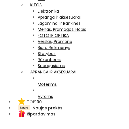
KITOS
Elektronika
Apranga ir aksesuarai
Lagaminai ir Rankinės
Menas, Pramogos, Hobis
FOTO IR OPTIKA
Verslas, Pramonė
Biuro Reikmenys
Statybos
Rūkantiems
Suaugusiems
APRANGA IR AKSESUARAI
Moterims
Vyrams
TOP100
Naujos prekės
Išpardavimas