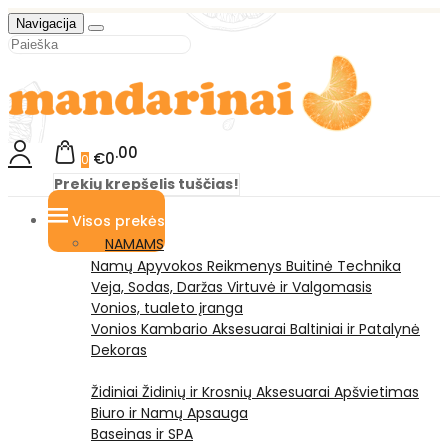
Navigacija
00
€0
0
Prekių krepšelis tuščias!
Visos prekės
NAMAMS
Namų Apyvokos Reikmenys
Buitinė Technika
Veja, Sodas, Daržas
Virtuvė ir Valgomasis
Vonios, tualeto įranga
Vonios Kambario Aksesuarai
Baltiniai ir Patalynė
Dekoras
Židiniai
Židinių ir Krosnių Aksesuarai
Apšvietimas
Biuro ir Namų Apsauga
Baseinas ir SPA