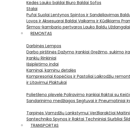
Kėdės
Lauko baldai
Biuro Baldai
Sofos
Stalai
Pufai
Suolai
Lentynos
Spintos ir Sandėliavimas
Bald
Lovos ir Aksesuarai
Baldai Vaikams ir Kūdikiams
Pram
Širmos-kambario pertvaros
Lauko Baldų Uždangala
REMONTAS
Darbinės Lempos
Darbo pirštinės
Dažymo Įrankiai
Gręžimo, sukimo įran
Įrankių Rinkiniai
Išsiplėtimo indai
Kaminai, kaminų detalės
Kompresoriai
Kopėčios ir Pastoliai
Laikrodžių remont
ir Litavimui
Plaktukai
Polietileno plėvelė
Poliravimo Įrankiai
Raktai su Kei
Sandarinimo medžiagos
Segtuvai ir Pneumatiniai Įr
Tarpinės
Vamzdžių Lankstymui
Veržliarakčiai
Maitini
Santechnika
Spynos ir Raktai
Techniniai Siurbliai
Šil
TRANSPORTAS