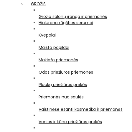
GROŽIS
Grožio salonų įranga ir priemonės
Hialurono rūgšties serumai
Kvepalai
Maisto papildai
Makiažo priemonės
Odos priežiūros priemonės
Plaukų priežiūros prekės
Priemonės nuo saulės
Vaistinėse esanti kosmetika ir priemonės
Vonios ir kūno priežiūros prekės