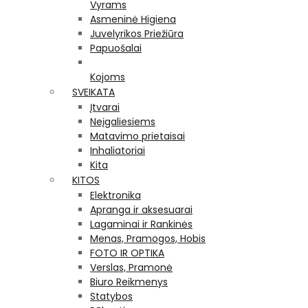
Vyrams
Asmeninė Higiena
Juvelyrikos Priežiūra
Papuošalai
Kojoms
SVEIKATA
Įtvarai
Neįgaliesiems
Matavimo prietaisai
Inhaliatoriai
Kita
KITOS
Elektronika
Apranga ir aksesuarai
Lagaminai ir Rankinės
Menas, Pramogos, Hobis
FOTO IR OPTIKA
Verslas, Pramonė
Biuro Reikmenys
Statybos