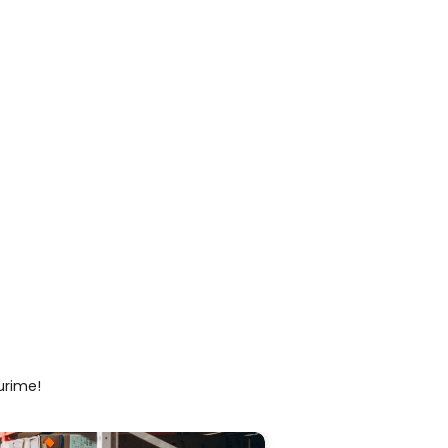
urime!