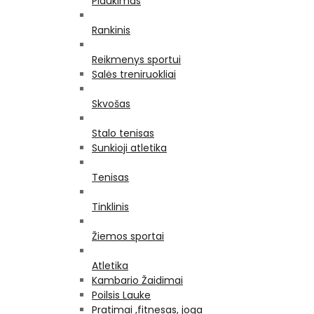
Plaukimas
Rankinis
Reikmenys sportui
Salės treniruokliai
Skvošas
Stalo tenisas
Sunkioji atletika
Tenisas
Tinklinis
Žiemos sportai
Atletika
Kambario Žaidimai
Poilsis Lauke
Pratimai ,fitnesas, joga