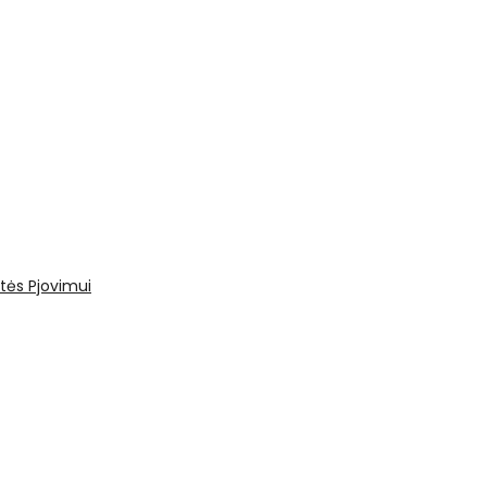
tės
Pjovimui