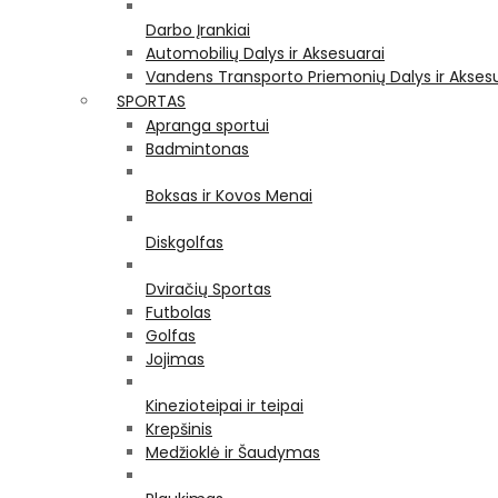
Darbo Įrankiai
Automobilių Dalys ir Aksesuarai
Vandens Transporto Priemonių Dalys ir Akses
SPORTAS
Apranga sportui
Badmintonas
Boksas ir Kovos Menai
Diskgolfas
Dviračių Sportas
Futbolas
Golfas
Jojimas
Kinezioteipai ir teipai
Krepšinis
Medžioklė ir Šaudymas