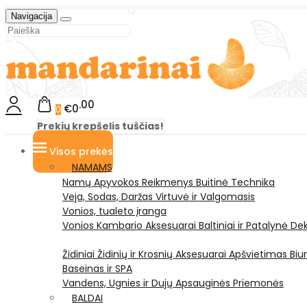
Navigacija
00
€0
0
Prekių krepšelis tuščias!
Visos prekės
NAMAMS
Namų Apyvokos Reikmenys
Buitinė Technika
Veja, Sodas, Daržas
Virtuvė ir Valgomasis
Vonios, tualeto įranga
Vonios Kambario Aksesuarai
Baltiniai ir Patalynė
Dek
Židiniai
Židinių ir Krosnių Aksesuarai
Apšvietimas
Biu
Baseinas ir SPA
Vandens, Ugnies ir Dujų Apsauginės Priemonės
BALDAI