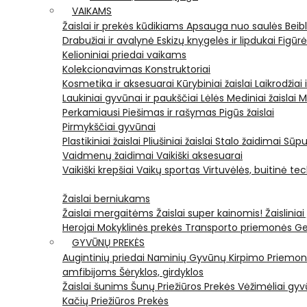
VAIKAMS
Žaislai ir prekės kūdikiams
Apsauga nuo saulės
Beib
Drabužiai ir avalynė
Eskizų knygelės ir lipdukai
Figūr
Kelioniniai priedai vaikams
Kolekcionavimas
Konstruktoriai
Kosmetika ir aksesuarai
Kūrybiniai žaislai
Laikrodžiai 
Laukiniai gyvūnai ir paukščiai
Lėlės
Mediniai žaislai
M
Perkamiausi
Piešimas ir rašymas
Pigūs žaislai
Pirmykščiai gyvūnai
Plastikiniai žaislai
Pliušiniai žaislai
Stalo žaidimai
Sūpu
Vaidmenų žaidimai
Vaikiški aksesuarai
Vaikiški krepšiai
Vaikų sportas
Virtuvėlės, buitinė te
Žaislai berniukams
Žaislai mergaitėms
Žaislai super kainomis!
Žaisliniai
Herojai
Mokyklinės prekės
Transporto priemonės
Ge
GYVŪNŲ PREKĖS
Augintinių priedai
Naminių Gyvūnų Kirpimo Priemo
amfibijoms
Šėryklos, girdyklos
Žaislai šunims
Šunų Priežiūros Prekės
Vėžimėliai g
Kačių Priežiūros Prekės