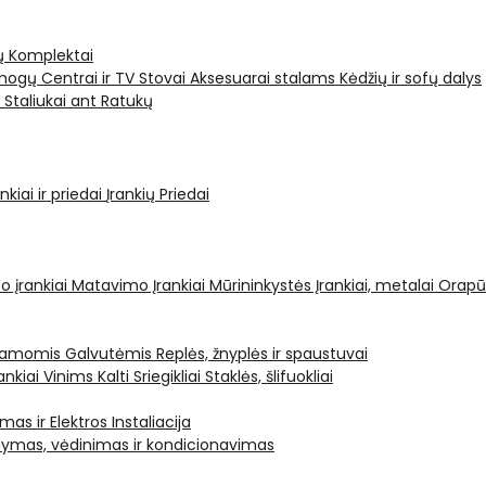
ų Komplektai
ogų Centrai ir TV Stovai
Aksesuarai stalams
Kėdžių ir sofų dalys
i
Staliukai ant Ratukų
kiai ir priedai
Įrankių Priedai
o įrankiai
Matavimo Įrankiai
Mūrininkystės Įrankiai, metalai
Orapū
čiamomis Galvutėmis
Replės, žnyplės ir spaustuvai
ankiai Vinims Kalti
Sriegikliai
Staklės, šlifuokliai
mas ir Elektros Instaliacija
dymas, vėdinimas ir kondicionavimas