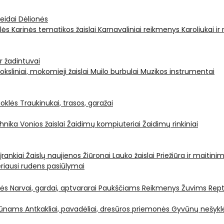
leidai
Dėlionės
ėlės
Karinės tematikos žaislai
Karnavaliniai reikmenys
Karoliukai ir
ir žadintuvai
oksliniai, mokomieji žaislai
Muilo burbulai
Muzikos instrumentai
oklės
Traukinukai, trasos, garažai
chnika
Vonios žaislai
Žaidimų kompiuteriai
Žaidimų rinkiniai
 įrankiai
Žaislų naujienos
Žiūronai
Lauko žaislai
Priežiūra ir maitini
riausi rudens pasiūlymai
nės
Narvai, gardai, aptvararai
Paukščiams
Reikmenys Žuvims
Rept
yvūnams
Antkakliai, pavadėliai, dresūros priemonės
Gyvūnų nešyklė