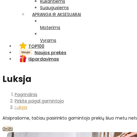
Rūkantiems
Suaugusiems
APRANGA IR AKSESUARAI
Moterims
Vyrams
TOP100
Naujos prekės
Išpardavimas
Luksja
Pagrindinis
Pirkite pagal gamintoją
Luksja
Atsiprašome, tačiau pasirinkto gamintojo prekių šiuo metu net
Grįžti