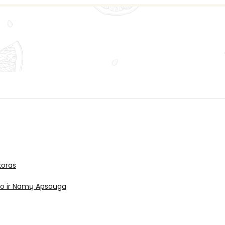
oras
ro ir Namų Apsauga