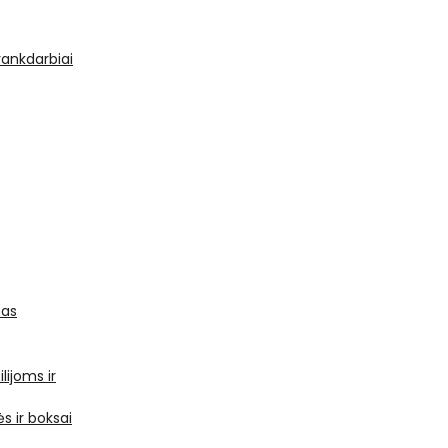
 rankdarbiai
mas
ilijoms ir
s ir boksai