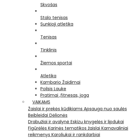
Skvošas
Stalo tenisas
Sunkioji atletika
Tenisas
Tinklinis
Žiemos sportai
Atletika
Kambario Žaidimai
Poilsis Lauke
Pratimai ,fitnesas, joga
VAIKAMS
Žaislai ir prekės kūdikiams
Apsauga nuo saulės
Beibleidai
Dėlionės
Drabužiai ir avalynė
Eskizų knygelės ir lipdukai
Figūrėlės
Karinės tematikos žaislai
Karnavaliniai
reikmenys
Karoliukai ir rankdarbiai