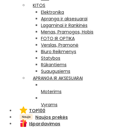
KITOS
Elektronika
Apranga ir aksesuarai
Lagaminai ir Rankinės
Menas, Pramogos, Hobis
FOTO IR OPTIKA
Verslas, Pramonė
Biuro Reikmenys
Statybos
Rūkantiems
Suaugusiems
APRANGA IR AKSESUARAI
Moterims
Vyrams
TOP100
Naujos prekės
Išpardavimas