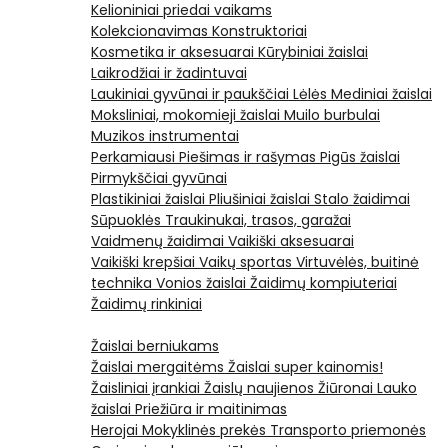
Kelioniniai priedai vaikams
Kolekcionavimas
Konstruktoriai
Kosmetika ir aksesuarai
Kūrybiniai žaislai
Laikrodžiai ir žadintuvai
Laukiniai gyvūnai ir paukščiai
Lėlės
Mediniai žaislai
Moksliniai, mokomieji žaislai
Muilo burbulai
Muzikos instrumentai
Perkamiausi
Piešimas ir rašymas
Pigūs žaislai
Pirmykščiai gyvūnai
Plastikiniai žaislai
Pliušiniai žaislai
Stalo žaidimai
Sūpuoklės
Traukinukai, trasos, garažai
Vaidmenų žaidimai
Vaikiški aksesuarai
Vaikiški krepšiai
Vaikų sportas
Virtuvėlės, buitinė
technika
Vonios žaislai
Žaidimų kompiuteriai
Žaidimų rinkiniai
Žaislai berniukams
Žaislai mergaitėms
Žaislai super kainomis!
Žaisliniai įrankiai
Žaislų naujienos
Žiūronai
Lauko
žaislai
Priežiūra ir maitinimas
Herojai
Mokyklinės prekės
Transporto priemonės