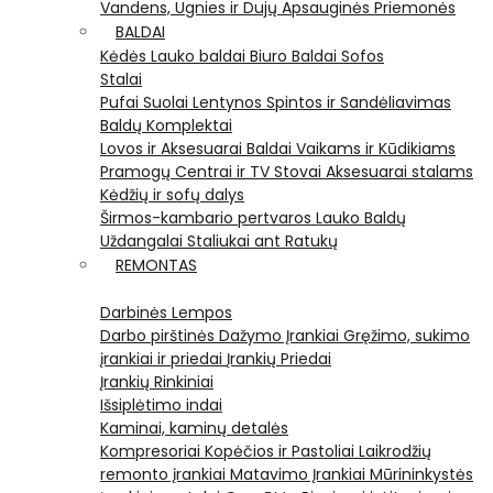
Vandens, Ugnies ir Dujų Apsauginės Priemonės
BALDAI
Kėdės
Lauko baldai
Biuro Baldai
Sofos
Stalai
Pufai
Suolai
Lentynos
Spintos ir Sandėliavimas
Baldų Komplektai
Lovos ir Aksesuarai
Baldai Vaikams ir Kūdikiams
Pramogų Centrai ir TV Stovai
Aksesuarai stalams
Kėdžių ir sofų dalys
Širmos-kambario pertvaros
Lauko Baldų
Uždangalai
Staliukai ant Ratukų
REMONTAS
Darbinės Lempos
Darbo pirštinės
Dažymo Įrankiai
Gręžimo, sukimo
įrankiai ir priedai
Įrankių Priedai
Įrankių Rinkiniai
Išsiplėtimo indai
Kaminai, kaminų detalės
Kompresoriai
Kopėčios ir Pastoliai
Laikrodžių
remonto įrankiai
Matavimo Įrankiai
Mūrininkystės