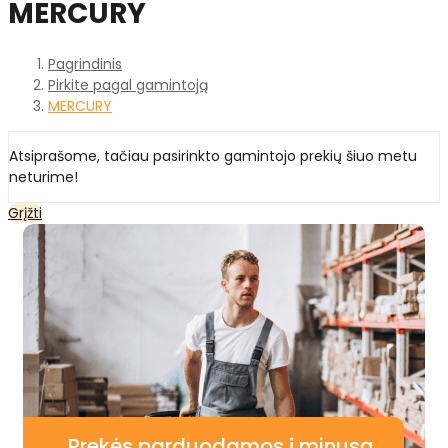
MERCURY
Pagrindinis
Pirkite pagal gamintoją
MERCURY
Atsiprašome, tačiau pasirinkto gamintojo prekių šiuo metu
neturime!
Grįžti
Prekės parduodamos į minusą