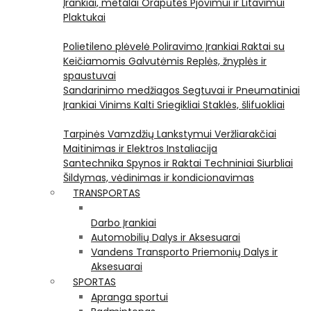
Įrankiai, metalai
Orapūtės
Pjovimui ir Litavimui
Plaktukai
Polietileno plėvelė
Poliravimo Įrankiai
Raktai su
Keičiamomis Galvutėmis
Replės, žnyplės ir
spaustuvai
Sandarinimo medžiagos
Segtuvai ir Pneumatiniai
Įrankiai Vinims Kalti
Sriegikliai
Staklės, šlifuokliai
Tarpinės
Vamzdžių Lankstymui
Veržliarakčiai
Maitinimas ir Elektros Instaliacija
Santechnika
Spynos ir Raktai
Techniniai Siurbliai
Šildymas, vėdinimas ir kondicionavimas
TRANSPORTAS
Darbo Įrankiai
Automobilių Dalys ir Aksesuarai
Vandens Transporto Priemonių Dalys ir
Aksesuarai
SPORTAS
Apranga sportui