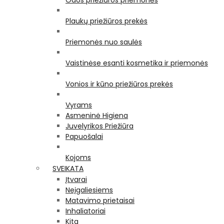
Odos priežiūros priemonės
Plaukų priežiūros prekės
Priemonės nuo saulės
Vaistinėse esanti kosmetika ir priemonės
Vonios ir kūno priežiūros prekės
Vyrams
Asmeninė Higiena
Juvelyrikos Priežiūra
Papuošalai
Kojoms
SVEIKATA
Įtvarai
Neįgaliesiems
Matavimo prietaisai
Inhaliatoriai
Kita