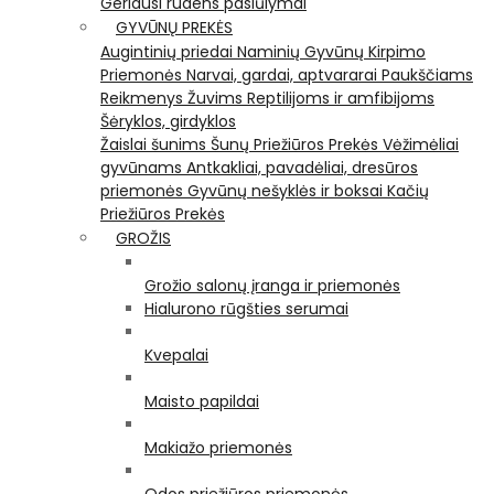
Geriausi rudens pasiūlymai
GYVŪNŲ PREKĖS
Augintinių priedai
Naminių Gyvūnų Kirpimo
Priemonės
Narvai, gardai, aptvararai
Paukščiams
Reikmenys Žuvims
Reptilijoms ir amfibijoms
Šėryklos, girdyklos
Žaislai šunims
Šunų Priežiūros Prekės
Vėžimėliai
gyvūnams
Antkakliai, pavadėliai, dresūros
priemonės
Gyvūnų nešyklės ir boksai
Kačių
Priežiūros Prekės
GROŽIS
Grožio salonų įranga ir priemonės
Hialurono rūgšties serumai
Kvepalai
Maisto papildai
Makiažo priemonės