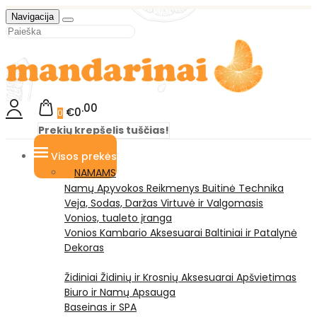
Navigacija
00
€0
0
Prekių krepšelis tuščias!
Visos prekės
NAMAMS
Namų Apyvokos Reikmenys
Buitinė Technika
Veja, Sodas, Daržas
Virtuvė ir Valgomasis
Vonios, tualeto įranga
Vonios Kambario Aksesuarai
Baltiniai ir Patalynė
Dekoras
Židiniai
Židinių ir Krosnių Aksesuarai
Apšvietimas
Biuro ir Namų Apsauga
Baseinas ir SPA