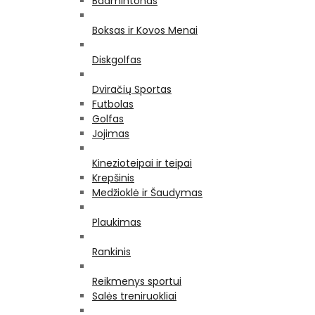
Badmintonas
Boksas ir Kovos Menai
Diskgolfas
Dviračių Sportas
Futbolas
Golfas
Jojimas
Kinezioteipai ir teipai
Krepšinis
Medžioklė ir Šaudymas
Plaukimas
Rankinis
Reikmenys sportui
Salės treniruokliai