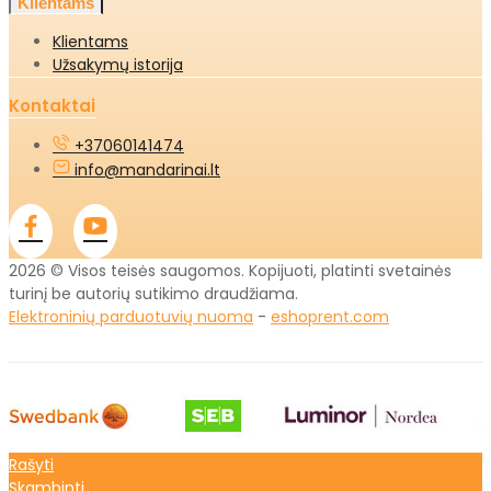
Klientams
Klientams
Užsakymų istorija
Kontaktai
+37060141474
info@mandarinai.lt
2026 © Visos teisės saugomos. Kopijuoti, platinti svetainės
turinį be autorių sutikimo draudžiama.
Elektroninių parduotuvių nuoma
-
eshoprent.com
Rašyti
Skambinti