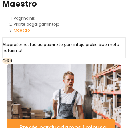
Maestro
Pagrindinis
Pirkite pagal gamintoją
Maestro
Atsiprašome, tačiau pasirinkto gamintojo prekių šiuo metu
neturime!
Grįžti
Prekės parduodamos į minusą