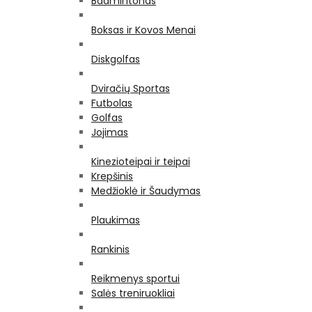
Badmintonas
Boksas ir Kovos Menai
Diskgolfas
Dviračių Sportas
Futbolas
Golfas
Jojimas
Kinezioteipai ir teipai
Krepšinis
Medžioklė ir Šaudymas
Plaukimas
Rankinis
Reikmenys sportui
Salės treniruokliai