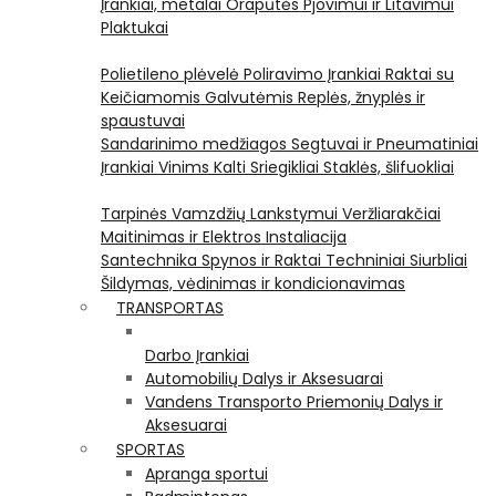
Įrankiai, metalai
Orapūtės
Pjovimui ir Litavimui
Plaktukai
Polietileno plėvelė
Poliravimo Įrankiai
Raktai su
Keičiamomis Galvutėmis
Replės, žnyplės ir
spaustuvai
Sandarinimo medžiagos
Segtuvai ir Pneumatiniai
Įrankiai Vinims Kalti
Sriegikliai
Staklės, šlifuokliai
Tarpinės
Vamzdžių Lankstymui
Veržliarakčiai
Maitinimas ir Elektros Instaliacija
Santechnika
Spynos ir Raktai
Techniniai Siurbliai
Šildymas, vėdinimas ir kondicionavimas
TRANSPORTAS
Darbo Įrankiai
Automobilių Dalys ir Aksesuarai
Vandens Transporto Priemonių Dalys ir
Aksesuarai
SPORTAS
Apranga sportui