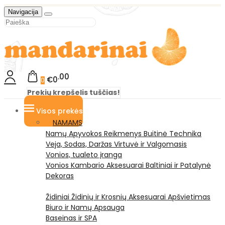
Navigacija
00
€0
0
Prekių krepšelis tuščias!
Visos prekės
NAMAMS
Namų Apyvokos Reikmenys
Buitinė Technika
Veja, Sodas, Daržas
Virtuvė ir Valgomasis
Vonios, tualeto įranga
Vonios Kambario Aksesuarai
Baltiniai ir Patalynė
Dekoras
Židiniai
Židinių ir Krosnių Aksesuarai
Apšvietimas
Biuro ir Namų Apsauga
Baseinas ir SPA