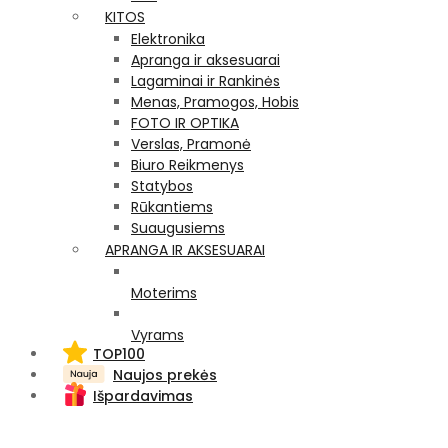
KITOS
Elektronika
Apranga ir aksesuarai
Lagaminai ir Rankinės
Menas, Pramogos, Hobis
FOTO IR OPTIKA
Verslas, Pramonė
Biuro Reikmenys
Statybos
Rūkantiems
Suaugusiems
APRANGA IR AKSESUARAI
Moterims
Vyrams
TOP100
Naujos prekės
Išpardavimas