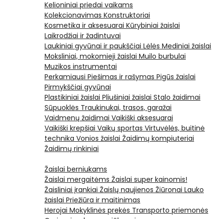
Kelioniniai priedai vaikams
Kolekcionavimas
Konstruktoriai
Kosmetika ir aksesuarai
Kūrybiniai žaislai
Laikrodžiai ir žadintuvai
Laukiniai gyvūnai ir paukščiai
Lėlės
Mediniai žaislai
Moksliniai, mokomieji žaislai
Muilo burbulai
Muzikos instrumentai
Perkamiausi
Piešimas ir rašymas
Pigūs žaislai
Pirmykščiai gyvūnai
Plastikiniai žaislai
Pliušiniai žaislai
Stalo žaidimai
Sūpuoklės
Traukinukai, trasos, garažai
Vaidmenų žaidimai
Vaikiški aksesuarai
Vaikiški krepšiai
Vaikų sportas
Virtuvėlės, buitinė
technika
Vonios žaislai
Žaidimų kompiuteriai
Žaidimų rinkiniai
Žaislai berniukams
Žaislai mergaitėms
Žaislai super kainomis!
Žaisliniai įrankiai
Žaislų naujienos
Žiūronai
Lauko
žaislai
Priežiūra ir maitinimas
Herojai
Mokyklinės prekės
Transporto priemonės