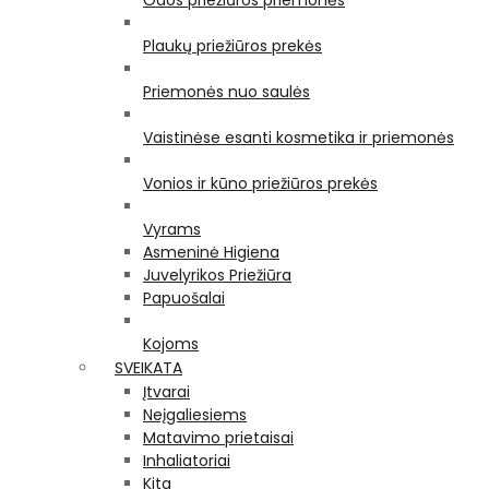
Odos priežiūros priemonės
Plaukų priežiūros prekės
Priemonės nuo saulės
Vaistinėse esanti kosmetika ir priemonės
Vonios ir kūno priežiūros prekės
Vyrams
Asmeninė Higiena
Juvelyrikos Priežiūra
Papuošalai
Kojoms
SVEIKATA
Įtvarai
Neįgaliesiems
Matavimo prietaisai
Inhaliatoriai
Kita