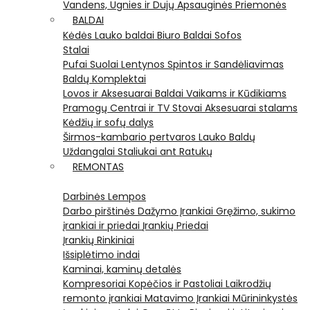
Vandens, Ugnies ir Dujų Apsauginės Priemonės
BALDAI
Kėdės
Lauko baldai
Biuro Baldai
Sofos
Stalai
Pufai
Suolai
Lentynos
Spintos ir Sandėliavimas
Baldų Komplektai
Lovos ir Aksesuarai
Baldai Vaikams ir Kūdikiams
Pramogų Centrai ir TV Stovai
Aksesuarai stalams
Kėdžių ir sofų dalys
Širmos-kambario pertvaros
Lauko Baldų
Uždangalai
Staliukai ant Ratukų
REMONTAS
Darbinės Lempos
Darbo pirštinės
Dažymo Įrankiai
Gręžimo, sukimo
įrankiai ir priedai
Įrankių Priedai
Įrankių Rinkiniai
Išsiplėtimo indai
Kaminai, kaminų detalės
Kompresoriai
Kopėčios ir Pastoliai
Laikrodžių
remonto įrankiai
Matavimo Įrankiai
Mūrininkystės