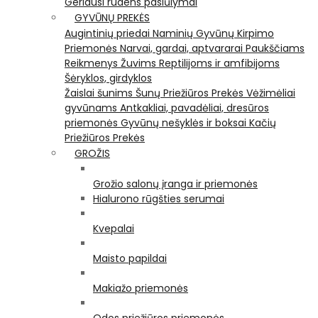
Geriausi rudens pasiūlymai
GYVŪNŲ PREKĖS
Augintinių priedai
Naminių Gyvūnų Kirpimo
Priemonės
Narvai, gardai, aptvararai
Paukščiams
Reikmenys Žuvims
Reptilijoms ir amfibijoms
Šėryklos, girdyklos
Žaislai šunims
Šunų Priežiūros Prekės
Vėžimėliai
gyvūnams
Antkakliai, pavadėliai, dresūros
priemonės
Gyvūnų nešyklės ir boksai
Kačių
Priežiūros Prekės
GROŽIS
Grožio salonų įranga ir priemonės
Hialurono rūgšties serumai
Kvepalai
Maisto papildai
Makiažo priemonės