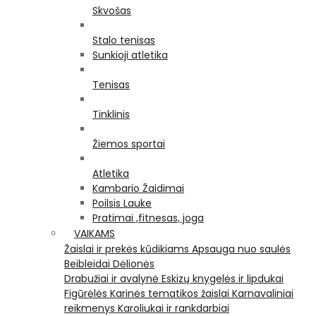
Skvošas
Stalo tenisas
Sunkioji atletika
Tenisas
Tinklinis
Žiemos sportai
Atletika
Kambario Žaidimai
Poilsis Lauke
Pratimai ,fitnesas, joga
VAIKAMS
Žaislai ir prekės kūdikiams
Apsauga nuo saulės
Beibleidai
Dėlionės
Drabužiai ir avalynė
Eskizų knygelės ir lipdukai
Figūrėlės
Karinės tematikos žaislai
Karnavaliniai
reikmenys
Karoliukai ir rankdarbiai