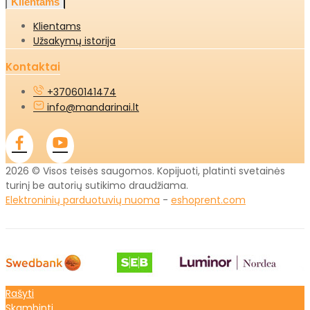
Klientams
Klientams
Užsakymų istorija
Kontaktai
+37060141474
info@mandarinai.lt
2026 © Visos teisės saugomos. Kopijuoti, platinti svetainės
turinį be autorių sutikimo draudžiama.
Elektroninių parduotuvių nuoma
-
eshoprent.com
Rašyti
Skambinti