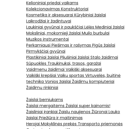
Kelioniniai priedai vaikams
Kolekcionavimas
Konstruktoriai
Kosmetika ir aksesuarai
Kūrybiniai žaislai
Laikrodžiai ir žadintuvai
Laukiniai gyvūnai ir paukščiai
Lėlės
Mediniai žaislai
Moksliniai, mokomieji žaislai
Muilo burbulai
Muzikos instrumentai
Perkamiausi
Piešimas ir rašymas
Pigūs žaislai
Pirmykščiai gyvūnai
Plastikiniai žaislai
Pliušiniai žaislai
Stalo žaidimai
Sūpuoklės
Traukinukai, trasos, garažai
Vaidmenų žaidimai
Vaikiški aksesuarai
Vaikiški krepšiai
Vaikų sportas
Virtuvėlės, buitinė
technika
Vonios žaislai
Žaidimų kompiuteriai
Žaidimų rinkiniai
Žaislai berniukams
Žaislai mergaitėms
Žaislai super kainomis!
Žaisliniai įrankiai
Žaislų naujienos
Žiūronai
Lauko
žaislai
Priežiūra ir maitinimas
Herojai
Mokyklinės prekės
Transporto priemonės