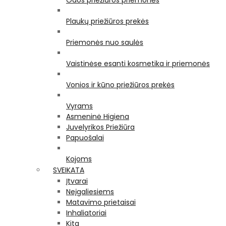
Odos priežiūros priemonės
Plaukų priežiūros prekės
Priemonės nuo saulės
Vaistinėse esanti kosmetika ir priemonės
Vonios ir kūno priežiūros prekės
Vyrams
Asmeninė Higiena
Juvelyrikos Priežiūra
Papuošalai
Kojoms
SVEIKATA
Įtvarai
Neįgaliesiems
Matavimo prietaisai
Inhaliatoriai
Kita