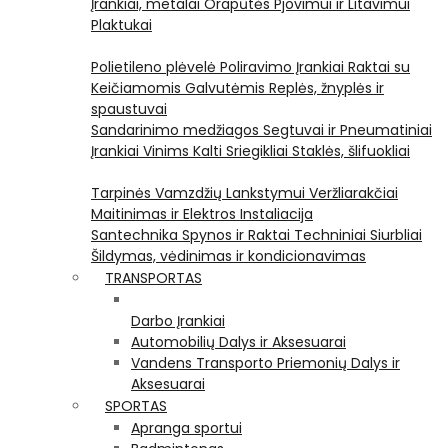
Įrankiai, metalai
Orapūtės
Pjovimui ir Litavimui
Plaktukai
Polietileno plėvelė
Poliravimo Įrankiai
Raktai su
Keičiamomis Galvutėmis
Replės, žnyplės ir
spaustuvai
Sandarinimo medžiagos
Segtuvai ir Pneumatiniai
Įrankiai Vinims Kalti
Sriegikliai
Staklės, šlifuokliai
Tarpinės
Vamzdžių Lankstymui
Veržliarakčiai
Maitinimas ir Elektros Instaliacija
Santechnika
Spynos ir Raktai
Techniniai Siurbliai
Šildymas, vėdinimas ir kondicionavimas
TRANSPORTAS
Darbo Įrankiai
Automobilių Dalys ir Aksesuarai
Vandens Transporto Priemonių Dalys ir
Aksesuarai
SPORTAS
Apranga sportui