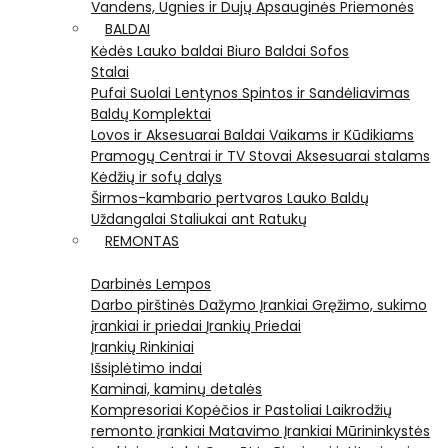
Vandens, Ugnies ir Dujų Apsauginės Priemonės
BALDAI
Kėdės
Lauko baldai
Biuro Baldai
Sofos
Stalai
Pufai
Suolai
Lentynos
Spintos ir Sandėliavimas
Baldų Komplektai
Lovos ir Aksesuarai
Baldai Vaikams ir Kūdikiams
Pramogų Centrai ir TV Stovai
Aksesuarai stalams
Kėdžių ir sofų dalys
Širmos-kambario pertvaros
Lauko Baldų
Uždangalai
Staliukai ant Ratukų
REMONTAS
Darbinės Lempos
Darbo pirštinės
Dažymo Įrankiai
Gręžimo, sukimo
įrankiai ir priedai
Įrankių Priedai
Įrankių Rinkiniai
Išsiplėtimo indai
Kaminai, kaminų detalės
Kompresoriai
Kopėčios ir Pastoliai
Laikrodžių
remonto įrankiai
Matavimo Įrankiai
Mūrininkystės