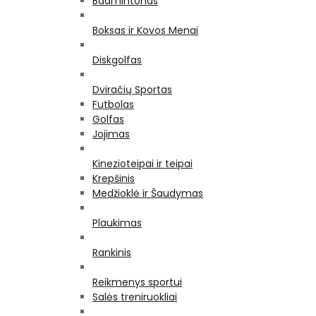
Badmintonas
Boksas ir Kovos Menai
Diskgolfas
Dviračių Sportas
Futbolas
Golfas
Jojimas
Kinezioteipai ir teipai
Krepšinis
Medžioklė ir Šaudymas
Plaukimas
Rankinis
Reikmenys sportui
Salės treniruokliai