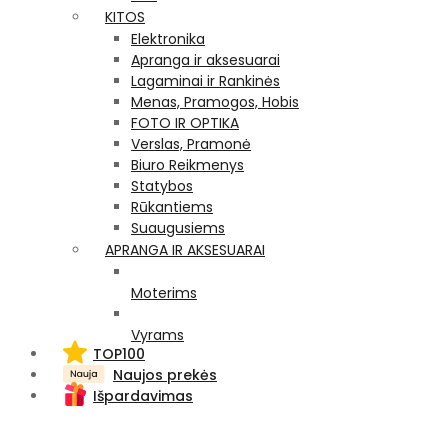
KITOS
Elektronika
Apranga ir aksesuarai
Lagaminai ir Rankinės
Menas, Pramogos, Hobis
FOTO IR OPTIKA
Verslas, Pramonė
Biuro Reikmenys
Statybos
Rūkantiems
Suaugusiems
APRANGA IR AKSESUARAI
Moterims
Vyrams
TOP100
Naujos prekės
Išpardavimas