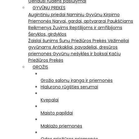
Geriausi rudens pasiūlymai
GYVŪNŲ PREKĖS
Augintinių priedai
Naminių Gyvūnų Kirpimo
Priemonės
Narvai, gardai, aptvararai
Paukščiams
Reikmenys Žuvims
Reptilijoms ir amfibijoms
Šėryklos, girdyklos
Žaislai šunims
Šunų Priežiūros Prekės
Vėžimėliai
gyvūnams
Antkakliai, pavadėliai, dresūros
priemonės
Gyvūnų nešyklės ir boksai
Kačių
Priežiūros Prekės
GROŽIS
Grožio salonų įranga ir priemonės
Hialurono rūgšties serumai
Kvepalai
Maisto papildai
Makiažo priemonės