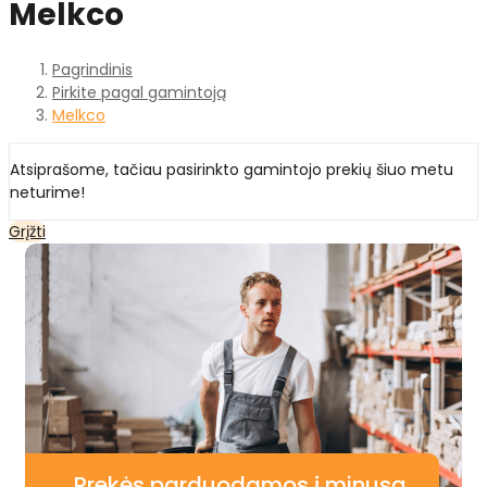
Melkco
Pagrindinis
Pirkite pagal gamintoją
Melkco
Atsiprašome, tačiau pasirinkto gamintojo prekių šiuo metu
neturime!
Grįžti
Prekės parduodamos į minusą