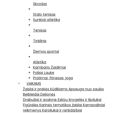
Skvošas
Stalo tenisas
Sunkioji atletika
Tenisas
Tinklinis
Žiemos sportai
Atletika
Kambario Žaidimai
Poilsis Lauke
Pratimai ,fitnesas, joga
VAIKAMS
Žaislai ir prekės kūdikiams
Apsauga nuo saulės
Beibleidai
Dėlionės
Drabužiai ir avalynė
Eskizų knygelės ir lipdukai
Figūrėlės
Karinės tematikos žaislai
Karnavaliniai
reikmenys
Karoliukai ir rankdarbiai