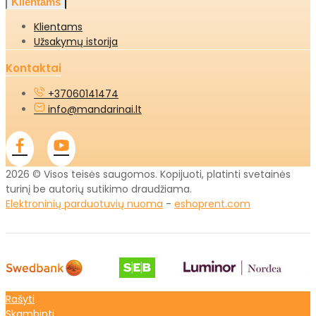
Klientams
Klientams
Užsakymų istorija
Kontaktai
+37060141474
info@mandarinai.lt
2026 © Visos teisės saugomos. Kopijuoti, platinti svetainės
turinį be autorių sutikimo draudžiama.
Elektroninių parduotuvių nuoma
-
eshoprent.com
Rašyti
Skambinti