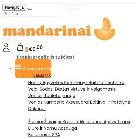
Navigacija
00
€0
0
Prekių krepšelis tuščias!
Visos prekės
NAMAMS
Namų Apyvokos Reikmenys
Buitinė Technika
Veja, Sodas, Daržas
Virtuvė ir Valgomasis
Vonios, tualeto įranga
Vonios Kambario Aksesuarai
Baltiniai ir Patalynė
Dekoras
Židiniai
Židinių ir Krosnių Aksesuarai
Apšvietimas
Biuro ir Namų Apsauga
Baseinas ir SPA