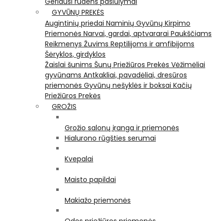
Geriausi rudens pasiūlymai
GYVŪNŲ PREKĖS
Augintinių priedai
Naminių Gyvūnų Kirpimo
Priemonės
Narvai, gardai, aptvararai
Paukščiams
Reikmenys Žuvims
Reptilijoms ir amfibijoms
Šėryklos, girdyklos
Žaislai šunims
Šunų Priežiūros Prekės
Vėžimėliai
gyvūnams
Antkakliai, pavadėliai, dresūros
priemonės
Gyvūnų nešyklės ir boksai
Kačių
Priežiūros Prekės
GROŽIS
Grožio salonų įranga ir priemonės
Hialurono rūgšties serumai
Kvepalai
Maisto papildai
Makiažo priemonės