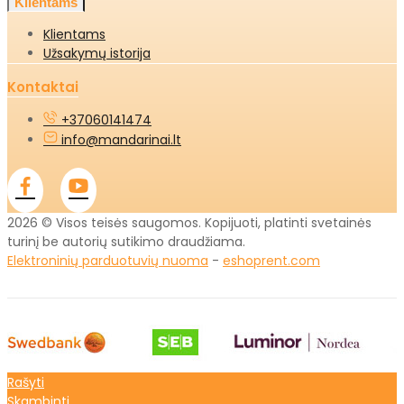
Klientams
Klientams
Užsakymų istorija
Kontaktai
+37060141474
info@mandarinai.lt
2026 © Visos teisės saugomos. Kopijuoti, platinti svetainės
turinį be autorių sutikimo draudžiama.
Elektroninių parduotuvių nuoma
-
eshoprent.com
Rašyti
Skambinti