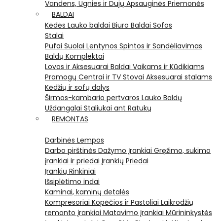
Vandens, Ugnies ir Dujų Apsauginės Priemonės
BALDAI
Kėdės
Lauko baldai
Biuro Baldai
Sofos
Stalai
Pufai
Suolai
Lentynos
Spintos ir Sandėliavimas
Baldų Komplektai
Lovos ir Aksesuarai
Baldai Vaikams ir Kūdikiams
Pramogų Centrai ir TV Stovai
Aksesuarai stalams
Kėdžių ir sofų dalys
Širmos-kambario pertvaros
Lauko Baldų
Uždangalai
Staliukai ant Ratukų
REMONTAS
Darbinės Lempos
Darbo pirštinės
Dažymo Įrankiai
Gręžimo, sukimo
įrankiai ir priedai
Įrankių Priedai
Įrankių Rinkiniai
Išsiplėtimo indai
Kaminai, kaminų detalės
Kompresoriai
Kopėčios ir Pastoliai
Laikrodžių
remonto įrankiai
Matavimo Įrankiai
Mūrininkystės