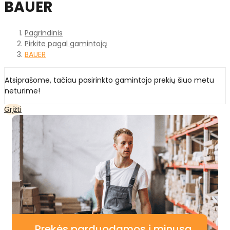
BAUER
Pagrindinis
Pirkite pagal gamintoją
BAUER
Atsiprašome, tačiau pasirinkto gamintojo prekių šiuo metu
neturime!
Grįžti
Prekės parduodamos į minusą