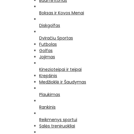
Badmintonas
Boksas ir Kovos Menai
Diskgolfas
Dviračių Sportas
Futbolas
Golfas
Jojimas
Kinezioteipai ir teipai
Krepšinis
Medžioklė ir Šaudymas
Plaukimas
Rankinis
Reikmenys sportui
Salės treniruokliai