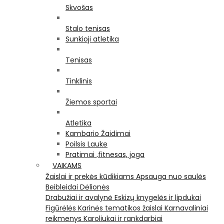
Skvošas
Stalo tenisas
Sunkioji atletika
Tenisas
Tinklinis
Žiemos sportai
Atletika
Kambario Žaidimai
Poilsis Lauke
Pratimai ,fitnesas, joga
VAIKAMS
Žaislai ir prekės kūdikiams
Apsauga nuo saulės
Beibleidai
Dėlionės
Drabužiai ir avalynė
Eskizų knygelės ir lipdukai
Figūrėlės
Karinės tematikos žaislai
Karnavaliniai
reikmenys
Karoliukai ir rankdarbiai