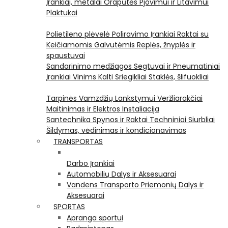
Įrankiai, metalai
Orapūtės
Pjovimui ir Litavimui
Plaktukai
Polietileno plėvelė
Poliravimo Įrankiai
Raktai su
Keičiamomis Galvutėmis
Replės, žnyplės ir
spaustuvai
Sandarinimo medžiagos
Segtuvai ir Pneumatiniai
Įrankiai Vinims Kalti
Sriegikliai
Staklės, šlifuokliai
Tarpinės
Vamzdžių Lankstymui
Veržliarakčiai
Maitinimas ir Elektros Instaliacija
Santechnika
Spynos ir Raktai
Techniniai Siurbliai
Šildymas, vėdinimas ir kondicionavimas
TRANSPORTAS
Darbo Įrankiai
Automobilių Dalys ir Aksesuarai
Vandens Transporto Priemonių Dalys ir
Aksesuarai
SPORTAS
Apranga sportui