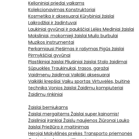
Kelioniniai priedai vaikams
Kolekcionavimas
Konstruktoriai
Kosmetika ir aksesuarai
Kūrybiniai žaislai
Laikrodžiai ir žadintuvai
Laukiniai gyvūnai ir paukščiai
Lėlės
Mediniai žaislai
Moksliniai, mokomieji žaislai
Muilo burbulai
Muzikos instrumentai
Perkamiausi
Piešimas ir rašymas
Pigūs žaislai
Pirmykščiai gyvūnai
Plastikiniai žaislai
Pliušiniai žaislai
Stalo žaidimai
Sūpuoklės
Traukinukai, trasos, garažai
Vaidmenų žaidimai
Vaikiški aksesuarai
Vaikiški krepšiai
Vaikų sportas
Virtuvėlės, buitinė
technika
Vonios žaislai
Žaidimų kompiuteriai
Žaidimų rinkiniai
Žaislai berniukams
Žaislai mergaitėms
Žaislai super kainomis!
Žaisliniai įrankiai
Žaislų naujienos
Žiūronai
Lauko
žaislai
Priežiūra ir maitinimas
Herojai
Mokyklinės prekės
Transporto priemonės