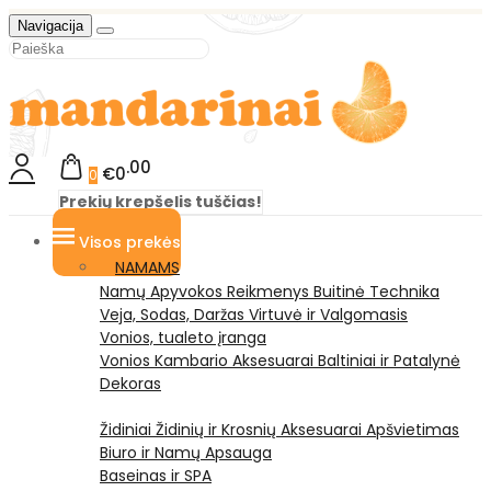
Navigacija
00
€0
0
Prekių krepšelis tuščias!
Visos prekės
NAMAMS
Namų Apyvokos Reikmenys
Buitinė Technika
Veja, Sodas, Daržas
Virtuvė ir Valgomasis
Vonios, tualeto įranga
Vonios Kambario Aksesuarai
Baltiniai ir Patalynė
Dekoras
Židiniai
Židinių ir Krosnių Aksesuarai
Apšvietimas
Biuro ir Namų Apsauga
Baseinas ir SPA