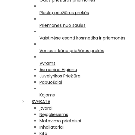
Odos priežiūros priemonės
Plaukų priežiūros prekės
Priemonės nuo saulės
Vaistinėse esanti kosmetika ir priemonės
Vonios ir kūno priežiūros prekės
Vyrams
Asmeninė Higiena
Juvelyrikos Priežiūra
Papuošalai
Kojoms
SVEIKATA
Įtvarai
Neįgaliesiems
Matavimo prietaisai
Inhaliatoriai
Kita