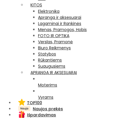
KITOS
Elektronika
Apranga ir aksesuarai
Lagaminai ir Rankinės
Menas, Pramogos, Hobis
FOTO IR OPTIKA
Verslas, Pramonė
Biuro Reikmenys
Statybos
Rūkantiems
Suaugusiems
APRANGA IR AKSESUARAI
Moterims
Vyrams
TOP100
Naujos prekės
Išpardavimas