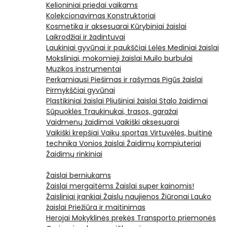
Kelioniniai priedai vaikams
Kolekcionavimas
Konstruktoriai
Kosmetika ir aksesuarai
Kūrybiniai žaislai
Laikrodžiai ir žadintuvai
Laukiniai gyvūnai ir paukščiai
Lėlės
Mediniai žaislai
Moksliniai, mokomieji žaislai
Muilo burbulai
Muzikos instrumentai
Perkamiausi
Piešimas ir rašymas
Pigūs žaislai
Pirmykščiai gyvūnai
Plastikiniai žaislai
Pliušiniai žaislai
Stalo žaidimai
Sūpuoklės
Traukinukai, trasos, garažai
Vaidmenų žaidimai
Vaikiški aksesuarai
Vaikiški krepšiai
Vaikų sportas
Virtuvėlės, buitinė
technika
Vonios žaislai
Žaidimų kompiuteriai
Žaidimų rinkiniai
Žaislai berniukams
Žaislai mergaitėms
Žaislai super kainomis!
Žaisliniai įrankiai
Žaislų naujienos
Žiūronai
Lauko
žaislai
Priežiūra ir maitinimas
Herojai
Mokyklinės prekės
Transporto priemonės