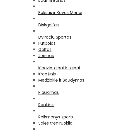
Badmintonas
Boksas ir Kovos Menai
Diskgolfas
Dviračių Sportas
Futbolas
Golfas
Jojimas
Kinezioteipai ir teipai
Krepšinis
Medžioklė ir Šaudymas
Plaukimas
Rankinis
Reikmenys sportui
Salės treniruokliai