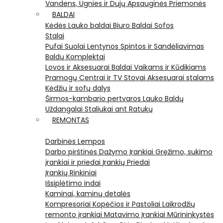
Vandens, Ugnies ir Dujų Apsauginės Priemonės
BALDAI
Kėdės
Lauko baldai
Biuro Baldai
Sofos
Stalai
Pufai
Suolai
Lentynos
Spintos ir Sandėliavimas
Baldų Komplektai
Lovos ir Aksesuarai
Baldai Vaikams ir Kūdikiams
Pramogų Centrai ir TV Stovai
Aksesuarai stalams
Kėdžių ir sofų dalys
Širmos-kambario pertvaros
Lauko Baldų
Uždangalai
Staliukai ant Ratukų
REMONTAS
Darbinės Lempos
Darbo pirštinės
Dažymo Įrankiai
Gręžimo, sukimo
įrankiai ir priedai
Įrankių Priedai
Įrankių Rinkiniai
Išsiplėtimo indai
Kaminai, kaminų detalės
Kompresoriai
Kopėčios ir Pastoliai
Laikrodžių
remonto įrankiai
Matavimo Įrankiai
Mūrininkystės