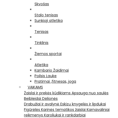
Skvošas
Stalo tenisas
Sunkioji atletika
Tenisas
Tinklinis
Žiemos sportai
Atletika
Kambario Žaidimai
Poilsis Lauke
Pratimai ,fitnesas, joga
VAIKAMS
Žaislai ir prekės kūdikiams
Apsauga nuo saulės
Beibleidai
Dėlionės
Drabužiai ir avalynė
Eskizų knygelės ir lipdukai
Figūrėlės
Karinės tematikos žaislai
Karnavaliniai
reikmenys
Karoliukai ir rankdarbiai