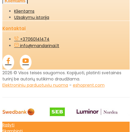
Klientams
Klientams
Užsakymų istorija
Kontaktai
+37060141474
info@mandarinai.lt
2026 © Visos teisės saugomos. Kopijuoti, platinti svetainės
turinį be autorių sutikimo draudžiama.
Elektroninių parduotuvių nuoma
-
eshoprent.com
Rašyti
Skambinti