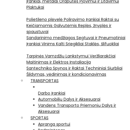
Įrankiai, metalai
Orapūtės
Pjovimui ir Litavimui
Plaktukai
Polietileno plėvelė
Poliravimo Įrankiai
Raktai su
Keičiamomis Galvutėmis
Replės, žnyplės ir
spaustuvai
Sandarinimo medžiagos
Segtuvai ir Pneumatiniai
Įrankiai Vinims Kalti
Sriegikliai
Staklės, šlifuokliai
Tarpinės
Vamzdžių Lankstymui
Veržliarakčiai
Maitinimas ir Elektros Instaliacija
Santechnika
Spynos ir Raktai
Techniniai Siurbliai
Šildymas, vėdinimas ir kondicionavimas
TRANSPORTAS
Darbo Įrankiai
Automobilių Dalys ir Aksesuarai
Vandens Transporto Priemonių Dalys ir
Aksesuarai
SPORTAS
Apranga sportui