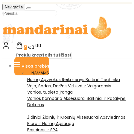
Navigacija
00
€0
0
Prekių krepšelis tuščias!
Visos prekės
NAMAMS
Namų Apyvokos Reikmenys
Buitinė Technika
Veja, Sodas, Daržas
Virtuvė ir Valgomasis
Vonios, tualeto įranga
Vonios Kambario Aksesuarai
Baltiniai ir Patalynė
Dekoras
Židiniai
Židinių ir Krosnių Aksesuarai
Apšvietimas
Biuro ir Namų Apsauga
Baseinas ir SPA