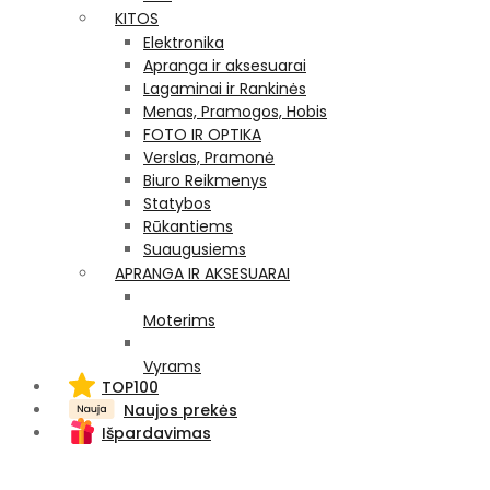
KITOS
Elektronika
Apranga ir aksesuarai
Lagaminai ir Rankinės
Menas, Pramogos, Hobis
FOTO IR OPTIKA
Verslas, Pramonė
Biuro Reikmenys
Statybos
Rūkantiems
Suaugusiems
APRANGA IR AKSESUARAI
Moterims
Vyrams
TOP100
Naujos prekės
Išpardavimas