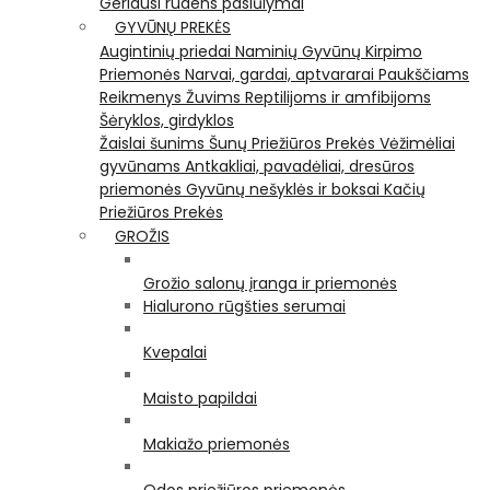
Geriausi rudens pasiūlymai
GYVŪNŲ PREKĖS
Augintinių priedai
Naminių Gyvūnų Kirpimo
Priemonės
Narvai, gardai, aptvararai
Paukščiams
Reikmenys Žuvims
Reptilijoms ir amfibijoms
Šėryklos, girdyklos
Žaislai šunims
Šunų Priežiūros Prekės
Vėžimėliai
gyvūnams
Antkakliai, pavadėliai, dresūros
priemonės
Gyvūnų nešyklės ir boksai
Kačių
Priežiūros Prekės
GROŽIS
Grožio salonų įranga ir priemonės
Hialurono rūgšties serumai
Kvepalai
Maisto papildai
Makiažo priemonės