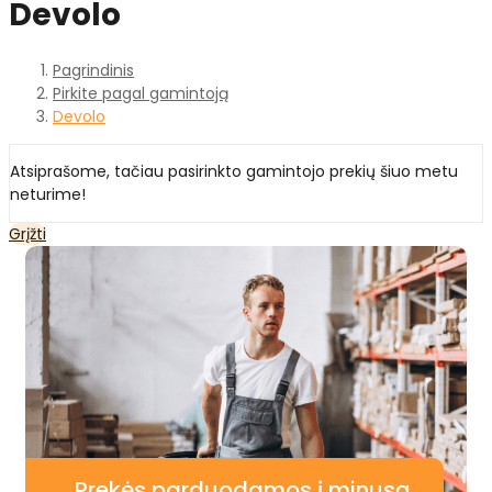
Devolo
Pagrindinis
Pirkite pagal gamintoją
Devolo
Atsiprašome, tačiau pasirinkto gamintojo prekių šiuo metu
neturime!
Grįžti
Prekės parduodamos į minusą