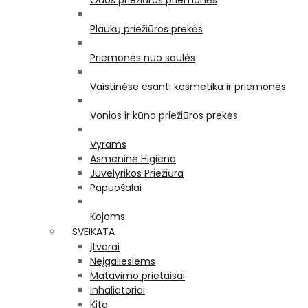
Odos priežiūros priemonės
Plaukų priežiūros prekės
Priemonės nuo saulės
Vaistinėse esanti kosmetika ir priemonės
Vonios ir kūno priežiūros prekės
Vyrams
Asmeninė Higiena
Juvelyrikos Priežiūra
Papuošalai
Kojoms
SVEIKATA
Įtvarai
Neįgaliesiems
Matavimo prietaisai
Inhaliatoriai
Kita