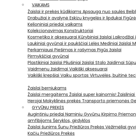
VAIKAMS
Žaislai ir prekės kūdikiams
Apsauga nuo saulės
Beib
Drabužiai ir avalynė
Eskizų knygelės ir lipdukai
Figūr
Kelioniniai priedai vaikams
Kolekcionavimas
Konstruktoriai
Kosmetika ir aksesuarai
Kūrybiniai žaislai
Laikrodžiai 
Laukiniai gyvūnai ir paukščiai
Lėlės
Mediniai žaislai
M
Perkamiausi
Piešimas ir rašymas
Pigūs žaislai
Pirmykščiai gyvūnai
Plastikiniai žaislai
Pliušiniai žaislai
Stalo žaidimai
Sūpu
Vaidmenų žaidimai
Vaikiški aksesuarai
Vaikiški krepšiai
Vaikų sportas
Virtuvėlės, buitinė te
Žaislai berniukams
Žaislai mergaitėms
Žaislai super kainomis!
Žaisliniai
Herojai
Mokyklinės prekės
Transporto priemonės
Ge
GYVŪNŲ PREKĖS
Augintinių priedai
Naminių Gyvūnų Kirpimo Priemo
amfibijoms
Šėryklos, girdyklos
Žaislai šunims
Šunų Priežiūros Prekės
Vėžimėliai g
Kačių Priežiūros Prekės