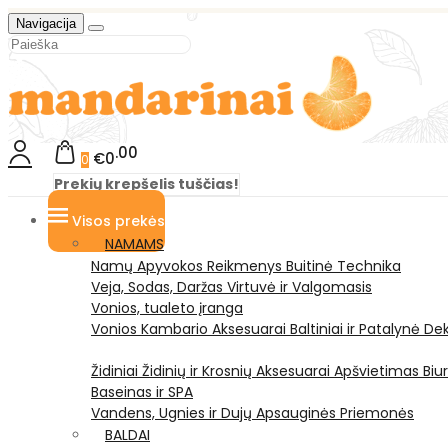
Navigacija
00
€0
0
Prekių krepšelis tuščias!
Visos prekės
NAMAMS
Namų Apyvokos Reikmenys
Buitinė Technika
Veja, Sodas, Daržas
Virtuvė ir Valgomasis
Vonios, tualeto įranga
Vonios Kambario Aksesuarai
Baltiniai ir Patalynė
Dek
Židiniai
Židinių ir Krosnių Aksesuarai
Apšvietimas
Biu
Baseinas ir SPA
Vandens, Ugnies ir Dujų Apsauginės Priemonės
BALDAI