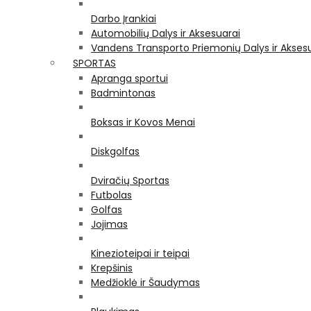
Darbo Įrankiai
Automobilių Dalys ir Aksesuarai
Vandens Transporto Priemonių Dalys ir Akses
SPORTAS
Apranga sportui
Badmintonas
Boksas ir Kovos Menai
Diskgolfas
Dviračių Sportas
Futbolas
Golfas
Jojimas
Kinezioteipai ir teipai
Krepšinis
Medžioklė ir Šaudymas