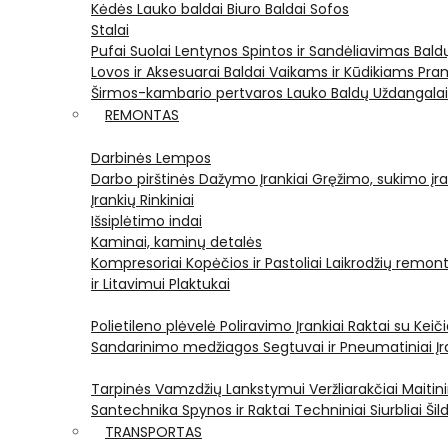
Kėdės
Lauko baldai
Biuro Baldai
Sofos
Stalai
Pufai
Suolai
Lentynos
Spintos ir Sandėliavimas
Bald
Lovos ir Aksesuarai
Baldai Vaikams ir Kūdikiams
Pram
Širmos-kambario pertvaros
Lauko Baldų Uždangala
REMONTAS
Darbinės Lempos
Darbo pirštinės
Dažymo Įrankiai
Gręžimo, sukimo įran
Įrankių Rinkiniai
Išsiplėtimo indai
Kaminai, kaminų detalės
Kompresoriai
Kopėčios ir Pastoliai
Laikrodžių remont
ir Litavimui
Plaktukai
Polietileno plėvelė
Poliravimo Įrankiai
Raktai su Kei
Sandarinimo medžiagos
Segtuvai ir Pneumatiniai Įr
Tarpinės
Vamzdžių Lankstymui
Veržliarakčiai
Maitini
Santechnika
Spynos ir Raktai
Techniniai Siurbliai
Šil
TRANSPORTAS