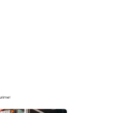
urime!