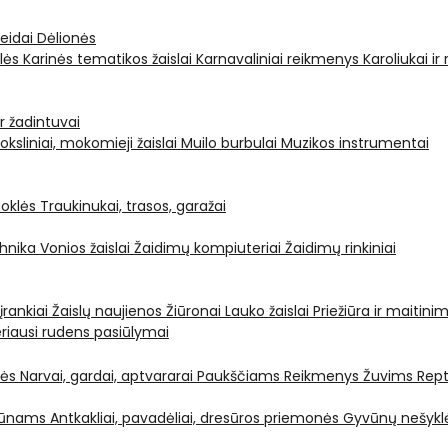
leidai
Dėlionės
ėlės
Karinės tematikos žaislai
Karnavaliniai reikmenys
Karoliukai ir
ir žadintuvai
oksliniai, mokomieji žaislai
Muilo burbulai
Muzikos instrumentai
oklės
Traukinukai, trasos, garažai
chnika
Vonios žaislai
Žaidimų kompiuteriai
Žaidimų rinkiniai
 įrankiai
Žaislų naujienos
Žiūronai
Lauko žaislai
Priežiūra ir maitini
riausi rudens pasiūlymai
nės
Narvai, gardai, aptvararai
Paukščiams
Reikmenys Žuvims
Rept
yvūnams
Antkakliai, pavadėliai, dresūros priemonės
Gyvūnų nešyklė