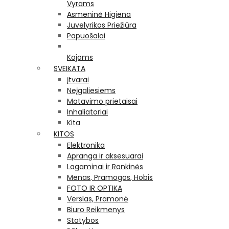
Vyrams
Asmeninė Higiena
Juvelyrikos Priežiūra
Papuošalai
Kojoms
SVEIKATA
Įtvarai
Neįgaliesiems
Matavimo prietaisai
Inhaliatoriai
Kita
KITOS
Elektronika
Apranga ir aksesuarai
Lagaminai ir Rankinės
Menas, Pramogos, Hobis
FOTO IR OPTIKA
Verslas, Pramonė
Biuro Reikmenys
Statybos