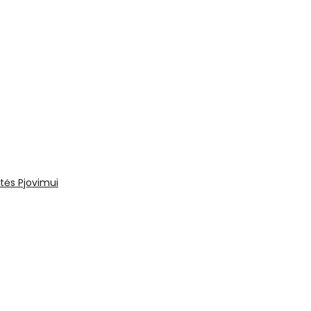
tės
Pjovimui