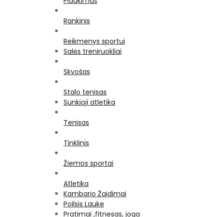
Plaukimas
Rankinis
Reikmenys sportui
Salės treniruokliai
Skvošas
Stalo tenisas
Sunkioji atletika
Tenisas
Tinklinis
Žiemos sportai
Atletika
Kambario Žaidimai
Poilsis Lauke
Pratimai ,fitnesas, joga