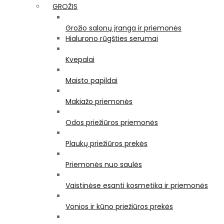
GROŽIS
Grožio salonų įranga ir priemonės
Hialurono rūgšties serumai
Kvepalai
Maisto papildai
Makiažo priemonės
Odos priežiūros priemonės
Plaukų priežiūros prekės
Priemonės nuo saulės
Vaistinėse esanti kosmetika ir priemonės
Vonios ir kūno priežiūros prekės