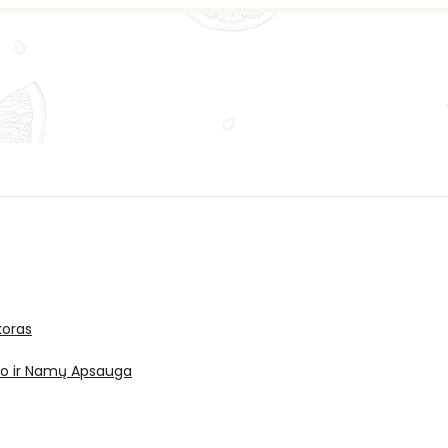
oras
ro ir Namų Apsauga