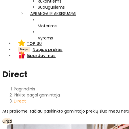
Rūkantiems
Suaugusiems
APRANGA IR AKSESUARAI
Moterims
Vyrams
TOP100
Naujos prekės
Išpardavimas
Direct
Pagrindinis
Pirkite pagal gamintoją
Direct
Atsiprašome, tačiau pasirinkto gamintojo prekių šiuo metu net
Grįžti