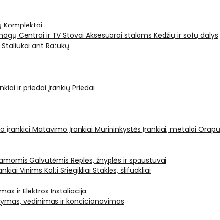
ų Komplektai
ogų Centrai ir TV Stovai
Aksesuarai stalams
Kėdžių ir sofų dalys
i
Staliukai ant Ratukų
kiai ir priedai
Įrankių Priedai
o įrankiai
Matavimo Įrankiai
Mūrininkystės Įrankiai, metalai
Orapū
čiamomis Galvutėmis
Replės, žnyplės ir spaustuvai
ankiai Vinims Kalti
Sriegikliai
Staklės, šlifuokliai
mas ir Elektros Instaliacija
dymas, vėdinimas ir kondicionavimas