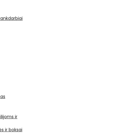
 rankdarbiai
mas
ilijoms ir
s ir boksai