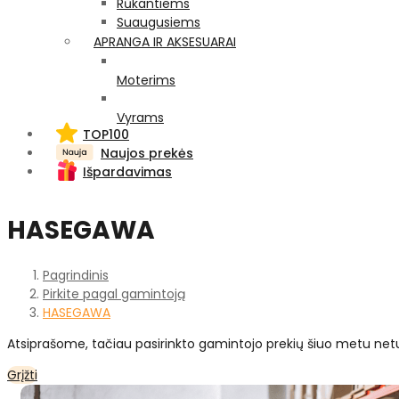
Rūkantiems
Suaugusiems
APRANGA IR AKSESUARAI
Moterims
Vyrams
TOP100
Naujos prekės
Išpardavimas
HASEGAWA
Pagrindinis
Pirkite pagal gamintoją
HASEGAWA
Atsiprašome, tačiau pasirinkto gamintojo prekių šiuo metu net
Grįžti