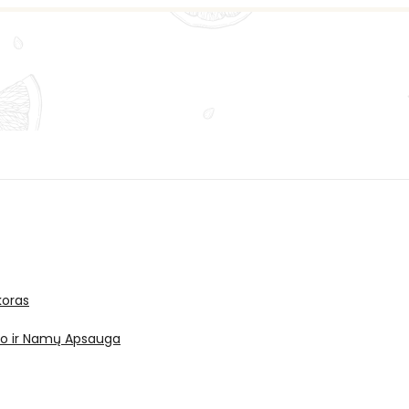
oras
ro ir Namų Apsauga