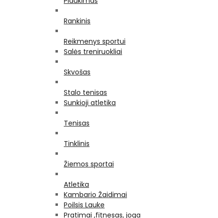
Plaukimas
Rankinis
Reikmenys sportui
Salės treniruokliai
Skvošas
Stalo tenisas
Sunkioji atletika
Tenisas
Tinklinis
Žiemos sportai
Atletika
Kambario Žaidimai
Poilsis Lauke
Pratimai ,fitnesas, joga