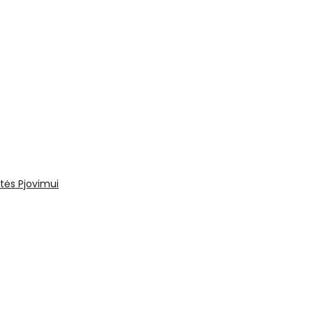
tės
Pjovimui