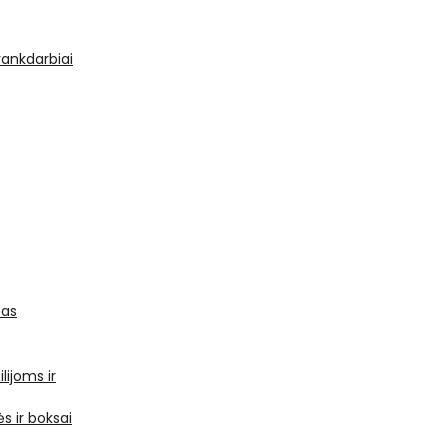
 rankdarbiai
mas
ilijoms ir
s ir boksai