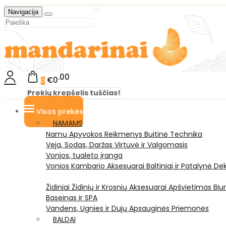
Navigacija
00
€0
0
Prekių krepšelis tuščias!
Visos prekės
NAMAMS
Namų Apyvokos Reikmenys
Buitinė Technika
Veja, Sodas, Daržas
Virtuvė ir Valgomasis
Vonios, tualeto įranga
Vonios Kambario Aksesuarai
Baltiniai ir Patalynė
Dek
Židiniai
Židinių ir Krosnių Aksesuarai
Apšvietimas
Biu
Baseinas ir SPA
Vandens, Ugnies ir Dujų Apsauginės Priemonės
BALDAI