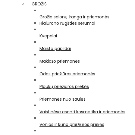
GROŽIS
Grožio salonų įranga ir priemonės
Hialurono rūgšties serumai
Kvepalai
Maisto papildai
Makiažo priemonės
Odos priežiūros priemonės
Plaukų priežiūros prekės
Priemonės nuo saulės
Vaistinėse esanti kosmetika ir priemonės
Vonios ir kūno priežiūros prekės