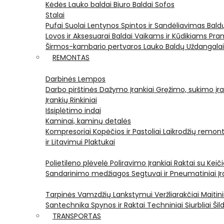
Kėdės
Lauko baldai
Biuro Baldai
Sofos
Stalai
Pufai
Suolai
Lentynos
Spintos ir Sandėliavimas
Bald
Lovos ir Aksesuarai
Baldai Vaikams ir Kūdikiams
Pram
Širmos-kambario pertvaros
Lauko Baldų Uždangala
REMONTAS
Darbinės Lempos
Darbo pirštinės
Dažymo Įrankiai
Gręžimo, sukimo įran
Įrankių Rinkiniai
Išsiplėtimo indai
Kaminai, kaminų detalės
Kompresoriai
Kopėčios ir Pastoliai
Laikrodžių remont
ir Litavimui
Plaktukai
Polietileno plėvelė
Poliravimo Įrankiai
Raktai su Kei
Sandarinimo medžiagos
Segtuvai ir Pneumatiniai Įr
Tarpinės
Vamzdžių Lankstymui
Veržliarakčiai
Maitini
Santechnika
Spynos ir Raktai
Techniniai Siurbliai
Šil
TRANSPORTAS