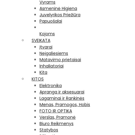
Vyrams
Asmeninė Higiena
Juvelyrikos Priežiūra
Papuošalai
Kojoms
SVEIKATA
Įtvarai
Neįgaliesiems
Matavimo prietaisai
Inhaliatoriai
Kita
KITOS
Elektronika
Apranga ir aksesuarai
Lagaminai ir Rankinės
Menas, Pramogos, Hobis
FOTO IR OPTIKA
Verslas, Pramonė
Biuro Reikmenys
Statybos