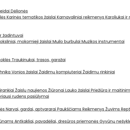
leidai
Dėlionės
ėlės
Karinės tematikos žaislai
Karnavaliniai reikmenys
Karoliukai ir
ir žadintuvai
oksliniai, mokomieji žaislai
Muilo burbulai
Muzikos instrumentai
oklės
Traukinukai, trasos, garažai
chnika
Vonios žaislai
Žaidimų kompiuteriai
Žaidimų rinkiniai
 įrankiai
Žaislų naujienos
Žiūronai
Lauko žaislai
Priežiūra ir maitini
riausi rudens pasiūlymai
nės
Narvai, gardai, aptvararai
Paukščiams
Reikmenys Žuvims
Rept
yvūnams
Antkakliai, pavadėliai, dresūros priemonės
Gyvūnų nešyklė