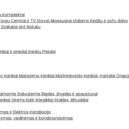
ų Komplektai
ogų Centrai ir TV Stovai
Aksesuarai stalams
Kėdžių ir sofų dalys
i
Staliukai ant Ratukų
kiai ir priedai
Įrankių Priedai
o įrankiai
Matavimo Įrankiai
Mūrininkystės Įrankiai, metalai
Orapū
čiamomis Galvutėmis
Replės, žnyplės ir spaustuvai
ankiai Vinims Kalti
Sriegikliai
Staklės, šlifuokliai
mas ir Elektros Instaliacija
dymas, vėdinimas ir kondicionavimas