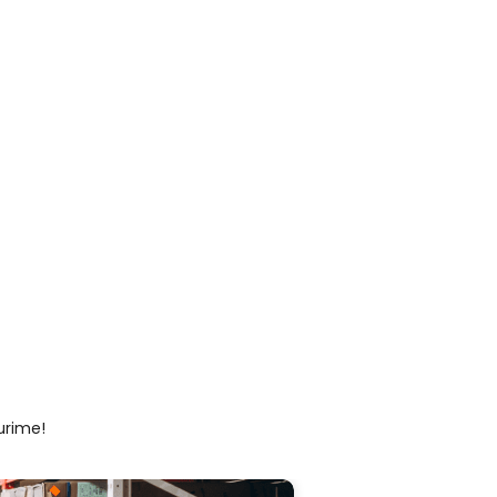
urime!