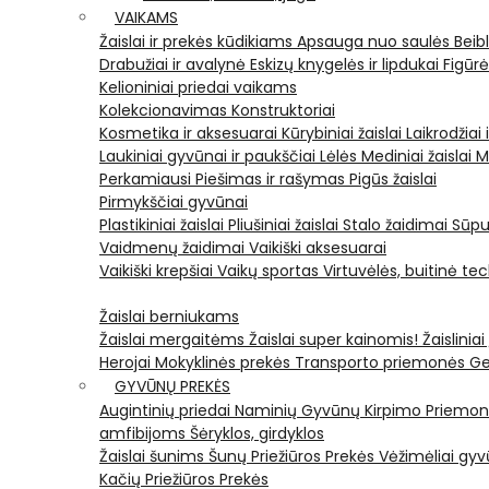
VAIKAMS
Žaislai ir prekės kūdikiams
Apsauga nuo saulės
Beib
Drabužiai ir avalynė
Eskizų knygelės ir lipdukai
Figūr
Kelioniniai priedai vaikams
Kolekcionavimas
Konstruktoriai
Kosmetika ir aksesuarai
Kūrybiniai žaislai
Laikrodžiai 
Laukiniai gyvūnai ir paukščiai
Lėlės
Mediniai žaislai
M
Perkamiausi
Piešimas ir rašymas
Pigūs žaislai
Pirmykščiai gyvūnai
Plastikiniai žaislai
Pliušiniai žaislai
Stalo žaidimai
Sūpu
Vaidmenų žaidimai
Vaikiški aksesuarai
Vaikiški krepšiai
Vaikų sportas
Virtuvėlės, buitinė te
Žaislai berniukams
Žaislai mergaitėms
Žaislai super kainomis!
Žaisliniai
Herojai
Mokyklinės prekės
Transporto priemonės
Ge
GYVŪNŲ PREKĖS
Augintinių priedai
Naminių Gyvūnų Kirpimo Priemo
amfibijoms
Šėryklos, girdyklos
Žaislai šunims
Šunų Priežiūros Prekės
Vėžimėliai g
Kačių Priežiūros Prekės