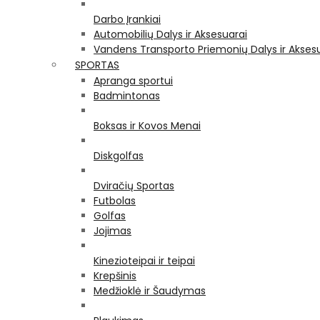
Darbo Įrankiai
Automobilių Dalys ir Aksesuarai
Vandens Transporto Priemonių Dalys ir Akses
SPORTAS
Apranga sportui
Badmintonas
Boksas ir Kovos Menai
Diskgolfas
Dviračių Sportas
Futbolas
Golfas
Jojimas
Kinezioteipai ir teipai
Krepšinis
Medžioklė ir Šaudymas