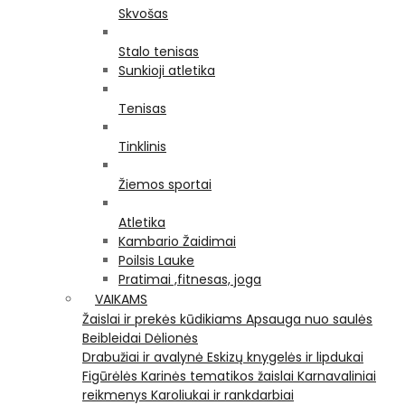
Skvošas
Stalo tenisas
Sunkioji atletika
Tenisas
Tinklinis
Žiemos sportai
Atletika
Kambario Žaidimai
Poilsis Lauke
Pratimai ,fitnesas, joga
VAIKAMS
Žaislai ir prekės kūdikiams
Apsauga nuo saulės
Beibleidai
Dėlionės
Drabužiai ir avalynė
Eskizų knygelės ir lipdukai
Figūrėlės
Karinės tematikos žaislai
Karnavaliniai
reikmenys
Karoliukai ir rankdarbiai