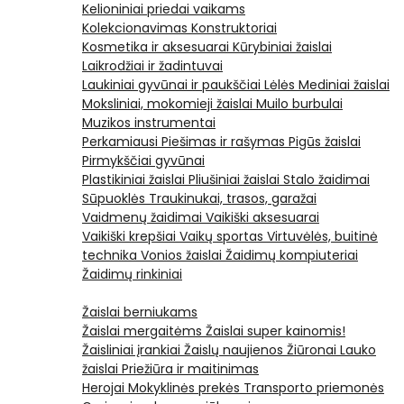
Kelioniniai priedai vaikams
Kolekcionavimas
Konstruktoriai
Kosmetika ir aksesuarai
Kūrybiniai žaislai
Laikrodžiai ir žadintuvai
Laukiniai gyvūnai ir paukščiai
Lėlės
Mediniai žaislai
Moksliniai, mokomieji žaislai
Muilo burbulai
Muzikos instrumentai
Perkamiausi
Piešimas ir rašymas
Pigūs žaislai
Pirmykščiai gyvūnai
Plastikiniai žaislai
Pliušiniai žaislai
Stalo žaidimai
Sūpuoklės
Traukinukai, trasos, garažai
Vaidmenų žaidimai
Vaikiški aksesuarai
Vaikiški krepšiai
Vaikų sportas
Virtuvėlės, buitinė
technika
Vonios žaislai
Žaidimų kompiuteriai
Žaidimų rinkiniai
Žaislai berniukams
Žaislai mergaitėms
Žaislai super kainomis!
Žaisliniai įrankiai
Žaislų naujienos
Žiūronai
Lauko
žaislai
Priežiūra ir maitinimas
Herojai
Mokyklinės prekės
Transporto priemonės