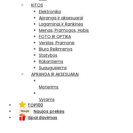
KITOS
Elektronika
Apranga ir aksesuarai
Lagaminai ir Rankinės
Menas, Pramogos, Hobis
FOTO IR OPTIKA
Verslas, Pramonė
Biuro Reikmenys
Statybos
Rūkantiems
Suaugusiems
APRANGA IR AKSESUARAI
Moterims
Vyrams
TOP100
Naujos prekės
Išpardavimas