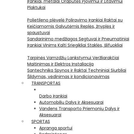
Įrankiai, metalai
Orapūtės
Pjovimui ir Litavimui
Plaktukai
Polietileno plėvelė
Poliravimo Įrankiai
Raktai su
Keičiamomis Galvutėmis
Replės, žnyplės ir
spaustuvai
Sandarinimo medžiagos
Segtuvai ir Pneumatiniai
Įrankiai Vinims Kalti
Sriegikliai
Staklės, šlifuokliai
Tarpinės
Vamzdžių Lankstymui
Veržliarakčiai
Maitinimas ir Elektros Instaliacija
Santechnika
Spynos ir Raktai
Techniniai Siurbliai
Šildymas, vėdinimas ir kondicionavimas
TRANSPORTAS
Darbo Įrankiai
Automobilių Dalys ir Aksesuarai
Vandens Transporto Priemonių Dalys ir
Aksesuarai
SPORTAS
Apranga sportui