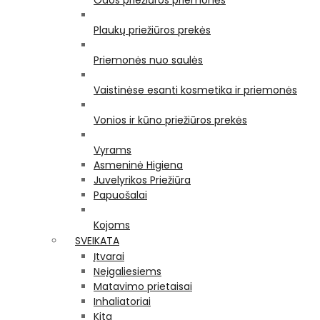
Odos priežiūros priemonės
Plaukų priežiūros prekės
Priemonės nuo saulės
Vaistinėse esanti kosmetika ir priemonės
Vonios ir kūno priežiūros prekės
Vyrams
Asmeninė Higiena
Juvelyrikos Priežiūra
Papuošalai
Kojoms
SVEIKATA
Įtvarai
Neįgaliesiems
Matavimo prietaisai
Inhaliatoriai
Kita