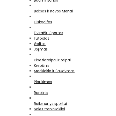
Badmintonas
Boksas ir Kovos Menai
Diskgolfas
Dviračių Sportas
Futbolas
Golfas
Jojimas
Kinezioteipai ir teipai
Krepšinis
Medžioklė ir Šaudymas
Plaukimas
Rankinis
Reikmenys sportui
Salės treniruokliai