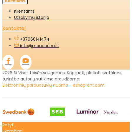
Klientams
Klientams
Užsakymų istorija
Kontaktai
+37060141474
info@mandarinai.lt
2026 © Visos teisės saugomos. Kopijuoti, platinti svetainės
turinį be autorių sutikimo draudžiama.
Elektroninių parduotuvių nuoma
-
eshoprent.com
Rašyti
Skambinti