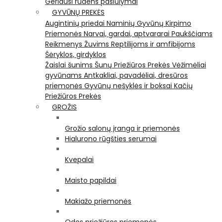
Geriausi rudens pasiūlymai
GYVŪNŲ PREKĖS
Augintinių priedai
Naminių Gyvūnų Kirpimo
Priemonės
Narvai, gardai, aptvararai
Paukščiams
Reikmenys Žuvims
Reptilijoms ir amfibijoms
Šėryklos, girdyklos
Žaislai šunims
Šunų Priežiūros Prekės
Vėžimėliai
gyvūnams
Antkakliai, pavadėliai, dresūros
priemonės
Gyvūnų nešyklės ir boksai
Kačių
Priežiūros Prekės
GROŽIS
Grožio salonų įranga ir priemonės
Hialurono rūgšties serumai
Kvepalai
Maisto papildai
Makiažo priemonės