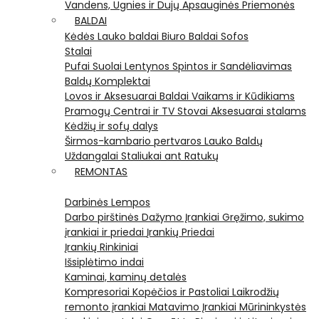
Vandens, Ugnies ir Dujų Apsauginės Priemonės
BALDAI
Kėdės
Lauko baldai
Biuro Baldai
Sofos
Stalai
Pufai
Suolai
Lentynos
Spintos ir Sandėliavimas
Baldų Komplektai
Lovos ir Aksesuarai
Baldai Vaikams ir Kūdikiams
Pramogų Centrai ir TV Stovai
Aksesuarai stalams
Kėdžių ir sofų dalys
Širmos-kambario pertvaros
Lauko Baldų
Uždangalai
Staliukai ant Ratukų
REMONTAS
Darbinės Lempos
Darbo pirštinės
Dažymo Įrankiai
Gręžimo, sukimo
įrankiai ir priedai
Įrankių Priedai
Įrankių Rinkiniai
Išsiplėtimo indai
Kaminai, kaminų detalės
Kompresoriai
Kopėčios ir Pastoliai
Laikrodžių
remonto įrankiai
Matavimo Įrankiai
Mūrininkystės