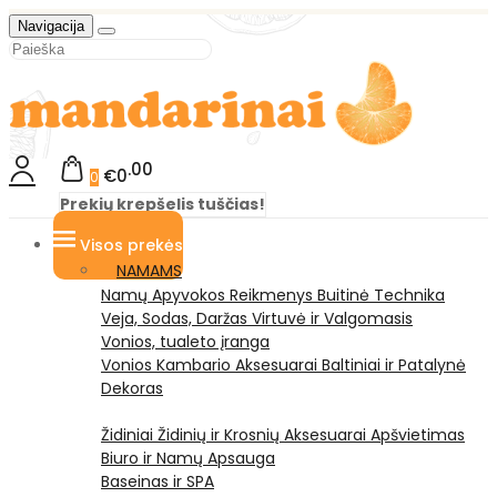
Navigacija
00
€0
0
Prekių krepšelis tuščias!
Visos prekės
NAMAMS
Namų Apyvokos Reikmenys
Buitinė Technika
Veja, Sodas, Daržas
Virtuvė ir Valgomasis
Vonios, tualeto įranga
Vonios Kambario Aksesuarai
Baltiniai ir Patalynė
Dekoras
Židiniai
Židinių ir Krosnių Aksesuarai
Apšvietimas
Biuro ir Namų Apsauga
Baseinas ir SPA