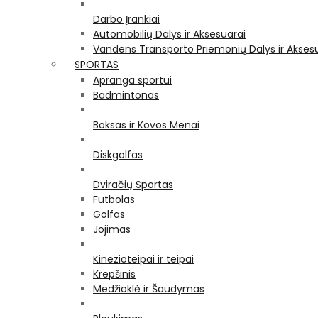
Darbo Įrankiai
Automobilių Dalys ir Aksesuarai
Vandens Transporto Priemonių Dalys ir Akses
SPORTAS
Apranga sportui
Badmintonas
Boksas ir Kovos Menai
Diskgolfas
Dviračių Sportas
Futbolas
Golfas
Jojimas
Kinezioteipai ir teipai
Krepšinis
Medžioklė ir Šaudymas