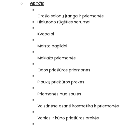
GROŽIS
Grožio salonų įranga ir priemonės
Hialurono rūgšties serumai
Kvepalai
Maisto papildai
Makiažo priemonės
Odos priežiūros priemonės
Plaukų priežiūros prekės
Priemonės nuo saulės
Vaistinėse esanti kosmetika ir priemonės
Vonios ir kūno priežiūros prekės