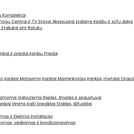
ų Komplektai
ogų Centrai ir TV Stovai
Aksesuarai stalams
Kėdžių ir sofų dalys
i
Staliukai ant Ratukų
kiai ir priedai
Įrankių Priedai
o įrankiai
Matavimo Įrankiai
Mūrininkystės Įrankiai, metalai
Orapū
čiamomis Galvutėmis
Replės, žnyplės ir spaustuvai
ankiai Vinims Kalti
Sriegikliai
Staklės, šlifuokliai
mas ir Elektros Instaliacija
dymas, vėdinimas ir kondicionavimas