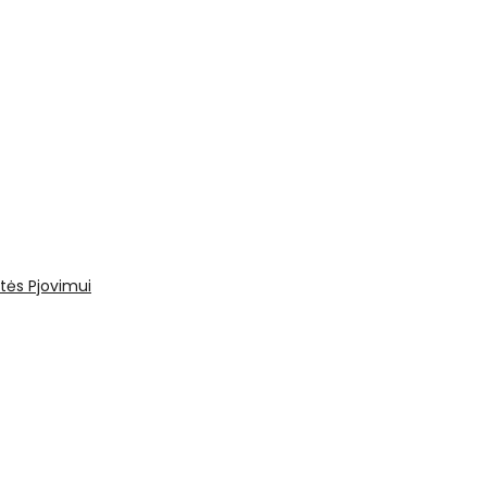
tės
Pjovimui