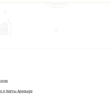
oras
ro ir Namų Apsauga