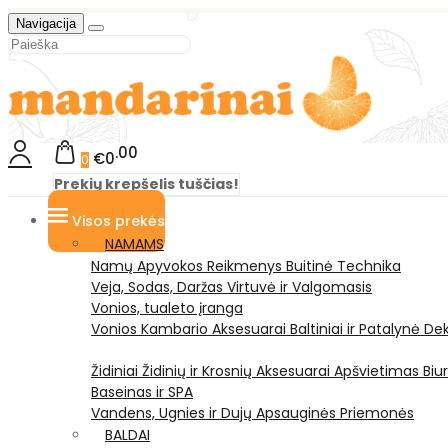
Navigacija
00
€0
0
Prekių krepšelis tuščias!
Visos prekės
NAMAMS
Namų Apyvokos Reikmenys
Buitinė Technika
Veja, Sodas, Daržas
Virtuvė ir Valgomasis
Vonios, tualeto įranga
Vonios Kambario Aksesuarai
Baltiniai ir Patalynė
Dek
Židiniai
Židinių ir Krosnių Aksesuarai
Apšvietimas
Biu
Baseinas ir SPA
Vandens, Ugnies ir Dujų Apsauginės Priemonės
BALDAI