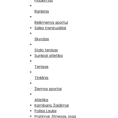
Plaukimas
Rankinis
Reikmenys sportui
Salės treniruokliai
Skvošas
Stalo tenisas
Sunkioji atletika
Tenisas
Tinklinis
Žiemos sportai
Atletika
Kambario Žaidimai
Poilsis Lauke
Pratimai ,fitnesas, joga