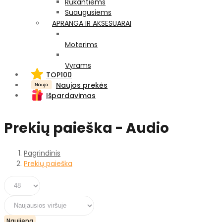
Rūkantiems
Suaugusiems
APRANGA IR AKSESUARAI
Moterims
Vyrams
TOP100
Naujos prekės
Išpardavimas
Prekių paieška - Audio
Pagrindinis
Prekių paieška
Naujiena