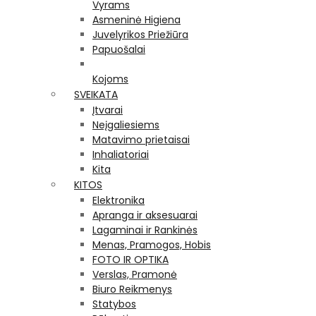
Vyrams
Asmeninė Higiena
Juvelyrikos Priežiūra
Papuošalai
Kojoms
SVEIKATA
Įtvarai
Neįgaliesiems
Matavimo prietaisai
Inhaliatoriai
Kita
KITOS
Elektronika
Apranga ir aksesuarai
Lagaminai ir Rankinės
Menas, Pramogos, Hobis
FOTO IR OPTIKA
Verslas, Pramonė
Biuro Reikmenys
Statybos