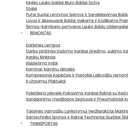
Kėdės
Lauko baldai
Biuro Baldai
Sofos
Stalai
Pufai
Suolai
Lentynos
Spintos ir Sandėliavimas
Bald
Lovos ir Aksesuarai
Baldai Vaikams ir Kūdikiams
Pram
Širmos-kambario pertvaros
Lauko Baldų Uždangala
REMONTAS
Darbinės Lempos
Darbo pirštinės
Dažymo Įrankiai
Gręžimo, sukimo įran
Įrankių Rinkiniai
Išsiplėtimo indai
Kaminai, kaminų detalės
Kompresoriai
Kopėčios ir Pastoliai
Laikrodžių remont
ir Litavimui
Plaktukai
Polietileno plėvelė
Poliravimo Įrankiai
Raktai su Kei
Sandarinimo medžiagos
Segtuvai ir Pneumatiniai Įr
Tarpinės
Vamzdžių Lankstymui
Veržliarakčiai
Maitini
Santechnika
Spynos ir Raktai
Techniniai Siurbliai
Šil
TRANSPORTAS