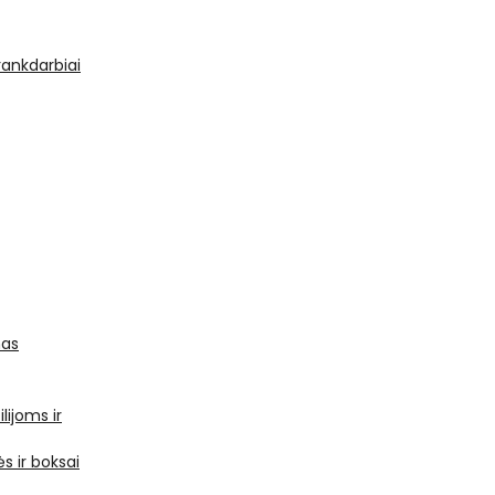
 rankdarbiai
mas
ilijoms ir
s ir boksai