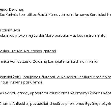
leidai
Dėlionės
ėlės
Karinės tematikos žaislai
Karnavaliniai reikmenys
Karoliukai ir
ir žadintuvai
oksliniai, mokomieji žaislai
Muilo burbulai
Muzikos instrumentai
oklės
Traukinukai, trasos, garažai
chnika
Vonios žaislai
Žaidimų kompiuteriai
Žaidimų rinkiniai
 įrankiai
Žaislų naujienos
Žiūronai
Lauko žaislai
Priežiūra ir maitini
riausi rudens pasiūlymai
nės
Narvai, gardai, aptvararai
Paukščiams
Reikmenys Žuvims
Rept
yvūnams
Antkakliai, pavadėliai, dresūros priemonės
Gyvūnų nešyklė