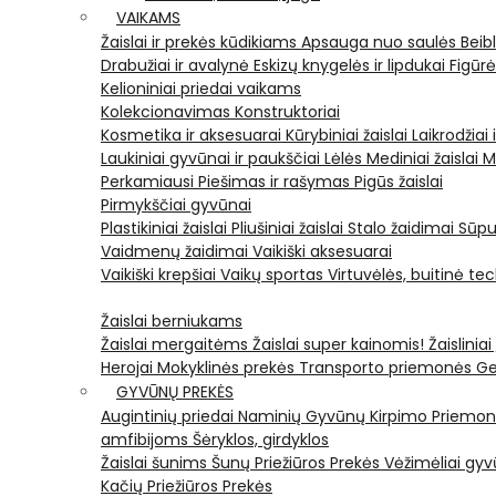
VAIKAMS
Žaislai ir prekės kūdikiams
Apsauga nuo saulės
Beib
Drabužiai ir avalynė
Eskizų knygelės ir lipdukai
Figūr
Kelioniniai priedai vaikams
Kolekcionavimas
Konstruktoriai
Kosmetika ir aksesuarai
Kūrybiniai žaislai
Laikrodžiai 
Laukiniai gyvūnai ir paukščiai
Lėlės
Mediniai žaislai
M
Perkamiausi
Piešimas ir rašymas
Pigūs žaislai
Pirmykščiai gyvūnai
Plastikiniai žaislai
Pliušiniai žaislai
Stalo žaidimai
Sūpu
Vaidmenų žaidimai
Vaikiški aksesuarai
Vaikiški krepšiai
Vaikų sportas
Virtuvėlės, buitinė te
Žaislai berniukams
Žaislai mergaitėms
Žaislai super kainomis!
Žaisliniai
Herojai
Mokyklinės prekės
Transporto priemonės
Ge
GYVŪNŲ PREKĖS
Augintinių priedai
Naminių Gyvūnų Kirpimo Priemo
amfibijoms
Šėryklos, girdyklos
Žaislai šunims
Šunų Priežiūros Prekės
Vėžimėliai g
Kačių Priežiūros Prekės