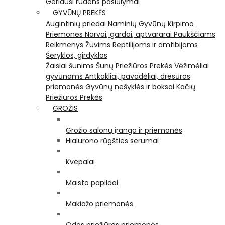
Geriausi rudens pasiūlymai
GYVŪNŲ PREKĖS
Augintinių priedai
Naminių Gyvūnų Kirpimo
Priemonės
Narvai, gardai, aptvararai
Paukščiams
Reikmenys Žuvims
Reptilijoms ir amfibijoms
Šėryklos, girdyklos
Žaislai šunims
Šunų Priežiūros Prekės
Vėžimėliai
gyvūnams
Antkakliai, pavadėliai, dresūros
priemonės
Gyvūnų nešyklės ir boksai
Kačių
Priežiūros Prekės
GROŽIS
Grožio salonų įranga ir priemonės
Hialurono rūgšties serumai
Kvepalai
Maisto papildai
Makiažo priemonės