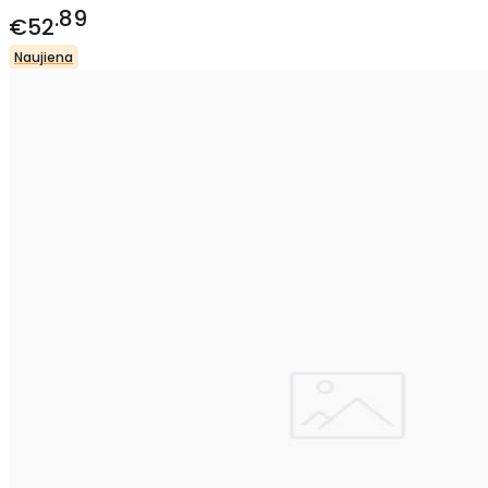
89
€52
Naujiena