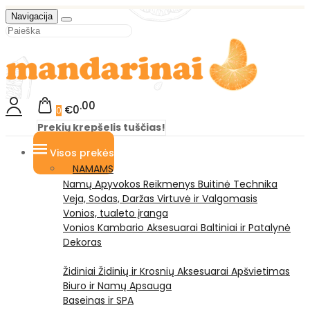
Navigacija
00
€0
0
Prekių krepšelis tuščias!
Visos prekės
NAMAMS
Namų Apyvokos Reikmenys
Buitinė Technika
Veja, Sodas, Daržas
Virtuvė ir Valgomasis
Vonios, tualeto įranga
Vonios Kambario Aksesuarai
Baltiniai ir Patalynė
Dekoras
Židiniai
Židinių ir Krosnių Aksesuarai
Apšvietimas
Biuro ir Namų Apsauga
Baseinas ir SPA