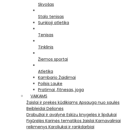
Skvošas
Stalo tenisas
Sunkioji atletika
Tenisas
Tinklinis
Žiemos sportai
Atletika
Kambario Žaidimai
Poilsis Lauke
Pratimai ,fitnesas, joga
VAIKAMS
Žaislai ir prekės kūdikiams
Apsauga nuo saulės
Beibleidai
Dėlionės
Drabužiai ir avalynė
Eskizų knygelės ir lipdukai
Figūrėlės
Karinės tematikos žaislai
Karnavaliniai
reikmenys
Karoliukai ir rankdarbiai