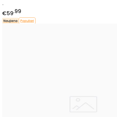
..
99
€59
Naujiena
Populiari