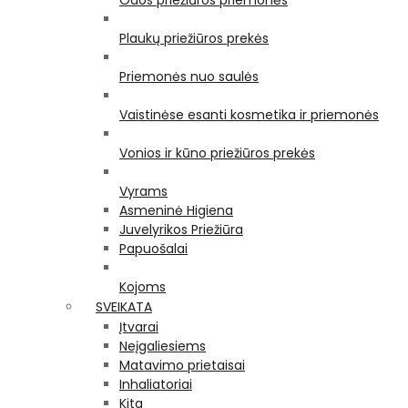
Odos priežiūros priemonės
Plaukų priežiūros prekės
Priemonės nuo saulės
Vaistinėse esanti kosmetika ir priemonės
Vonios ir kūno priežiūros prekės
Vyrams
Asmeninė Higiena
Juvelyrikos Priežiūra
Papuošalai
Kojoms
SVEIKATA
Įtvarai
Neįgaliesiems
Matavimo prietaisai
Inhaliatoriai
Kita