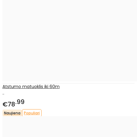
Atstumo matuoklis iki 60m
..
99
€78
Naujiena
Populiari