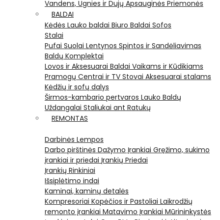
Vandens, Ugnies ir Dujų Apsauginės Priemonės
BALDAI
Kėdės
Lauko baldai
Biuro Baldai
Sofos
Stalai
Pufai
Suolai
Lentynos
Spintos ir Sandėliavimas
Baldų Komplektai
Lovos ir Aksesuarai
Baldai Vaikams ir Kūdikiams
Pramogų Centrai ir TV Stovai
Aksesuarai stalams
Kėdžių ir sofų dalys
Širmos-kambario pertvaros
Lauko Baldų
Uždangalai
Staliukai ant Ratukų
REMONTAS
Darbinės Lempos
Darbo pirštinės
Dažymo Įrankiai
Gręžimo, sukimo
įrankiai ir priedai
Įrankių Priedai
Įrankių Rinkiniai
Išsiplėtimo indai
Kaminai, kaminų detalės
Kompresoriai
Kopėčios ir Pastoliai
Laikrodžių
remonto įrankiai
Matavimo Įrankiai
Mūrininkystės