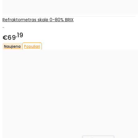
Refraktometras skalė 0-80% BRIX
..
19
€69
Naujiena
Populiari