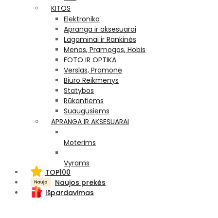
KITOS
Elektronika
Apranga ir aksesuarai
Lagaminai ir Rankinės
Menas, Pramogos, Hobis
FOTO IR OPTIKA
Verslas, Pramonė
Biuro Reikmenys
Statybos
Rūkantiems
Suaugusiems
APRANGA IR AKSESUARAI
Moterims
Vyrams
TOP100
Naujos prekės
Išpardavimas