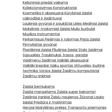
Kelioniniai priedai vaikams
Kolekcionavimas
Konstruktoriai
Kosmetika ir aksesuarai
Kūrybiniai žaislai
Laikrodžiai ir žadintuvai
Laukiniai gyvūnai ir paukščiai
Lėlės
Mediniai žaislai
Moksliniai, mokomieji žaislai
Muilo burbulai
Muzikos instrumentai
Perkamiausi
Piešimas ir rašymas
Pigūs žaislai
Pirmykščiai gyvūnai
Plastikiniai žaislai
Pliušiniai žaislai
Stalo žaidimai
Sūpuoklės
Traukinukai, trasos, garažai
Vaidmenų žaidimai
Vaikiški aksesuarai
Vaikiški krepšiai
Vaikų sportas
Virtuvėlės, buitinė
technika
Vonios žaislai
Žaidimų kompiuteriai
Žaidimų rinkiniai
Žaislai berniukams
Žaislai mergaitėms
Žaislai super kainomis!
Žaisliniai įrankiai
Žaislų naujienos
Žiūronai
Lauko
žaislai
Priežiūra ir maitinimas
Herojai
Mokyklinės prekės
Transporto priemonės