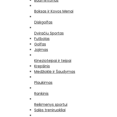
Badmintonas
Boksas ir Kovos Menai
Diskgolfas
Dviračių Sportas
Futbolas
Golfas
Jojimas
Kinezioteipai ir teipai
Krepšinis
Medžioklė ir Šaudymas
Plaukimas
Rankinis
Reikmenys sportui
Salės treniruokliai