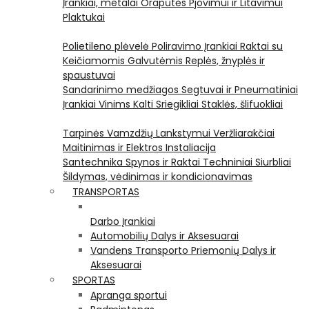
Įrankiai, metalai
Orapūtės
Pjovimui ir Litavimui
Plaktukai
Polietileno plėvelė
Poliravimo Įrankiai
Raktai su
Keičiamomis Galvutėmis
Replės, žnyplės ir
spaustuvai
Sandarinimo medžiagos
Segtuvai ir Pneumatiniai
Įrankiai Vinims Kalti
Sriegikliai
Staklės, šlifuokliai
Tarpinės
Vamzdžių Lankstymui
Veržliarakčiai
Maitinimas ir Elektros Instaliacija
Santechnika
Spynos ir Raktai
Techniniai Siurbliai
Šildymas, vėdinimas ir kondicionavimas
TRANSPORTAS
Darbo Įrankiai
Automobilių Dalys ir Aksesuarai
Vandens Transporto Priemonių Dalys ir
Aksesuarai
SPORTAS
Apranga sportui