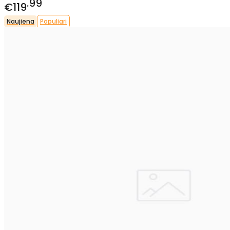
99
€119
Naujiena
Populiari