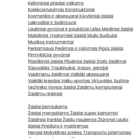
Kelioniniai priedai vaikams
Kolekcionavimas
Konstruktoriai
Kosmetika ir aksesuarai
Kūrybiniai žaislai
Laikrodžiai ir žadintuvai
Laukiniai gyvūnai ir paukščiai
Lėlės
Mediniai žaislai
Moksliniai, mokomieji žaislai
Muilo burbulai
Muzikos instrumentai
Perkamiausi
Piešimas ir rašymas
Pigūs žaislai
Pirmykščiai gyvūnai
Plastikiniai žaislai
Pliušiniai žaislai
Stalo žaidimai
Sūpuoklės
Traukinukai, trasos, garažai
Vaidmenų žaidimai
Vaikiški aksesuarai
Vaikiški krepšiai
Vaikų sportas
Virtuvėlės, buitinė
technika
Vonios žaislai
Žaidimų kompiuteriai
Žaidimų rinkiniai
Žaislai berniukams
Žaislai mergaitėms
Žaislai super kainomis!
Žaisliniai įrankiai
Žaislų naujienos
Žiūronai
Lauko
žaislai
Priežiūra ir maitinimas
Herojai
Mokyklinės prekės
Transporto priemonės