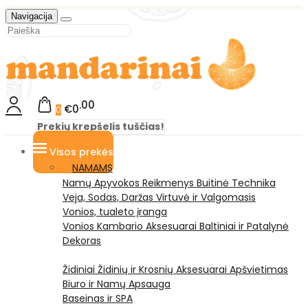
Navigacija
00
€0
0
Prekių krepšelis tuščias!
Visos prekės
NAMAMS
Namų Apyvokos Reikmenys
Buitinė Technika
Veja, Sodas, Daržas
Virtuvė ir Valgomasis
Vonios, tualeto įranga
Vonios Kambario Aksesuarai
Baltiniai ir Patalynė
Dekoras
Židiniai
Židinių ir Krosnių Aksesuarai
Apšvietimas
Biuro ir Namų Apsauga
Baseinas ir SPA