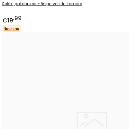
Raktų pakabukas - šnipo vaizdo kamera
..
99
€19
Naujiena