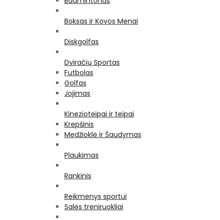
Badmintonas
Boksas ir Kovos Menai
Diskgolfas
Dviračių Sportas
Futbolas
Golfas
Jojimas
Kinezioteipai ir teipai
Krepšinis
Medžioklė ir Šaudymas
Plaukimas
Rankinis
Reikmenys sportui
Salės treniruokliai