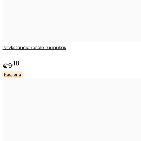
Išnykstančio rašalo tušinukas
..
18
€9
Naujiena