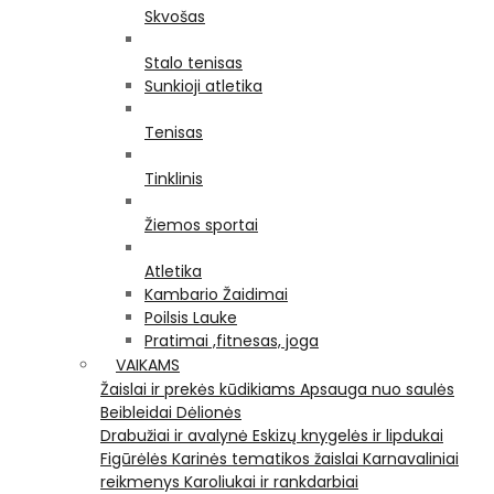
Skvošas
Stalo tenisas
Sunkioji atletika
Tenisas
Tinklinis
Žiemos sportai
Atletika
Kambario Žaidimai
Poilsis Lauke
Pratimai ,fitnesas, joga
VAIKAMS
Žaislai ir prekės kūdikiams
Apsauga nuo saulės
Beibleidai
Dėlionės
Drabužiai ir avalynė
Eskizų knygelės ir lipdukai
Figūrėlės
Karinės tematikos žaislai
Karnavaliniai
reikmenys
Karoliukai ir rankdarbiai