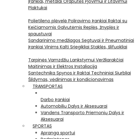
Įrankiai, metalai
Orapūtės
Pjovimui ir Litavimui
Plaktukai
Polietileno plėvelė
Poliravimo Įrankiai
Raktai su
Keičiamomis Galvutėmis
Replės, žnyplės ir
spaustuvai
Sandarinimo medžiagos
Segtuvai ir Pneumatiniai
Įrankiai Vinims Kalti
Sriegikliai
Staklės, šlifuokliai
Tarpinės
Vamzdžių Lankstymui
Veržliarakčiai
Maitinimas ir Elektros Instaliacija
Santechnika
Spynos ir Raktai
Techniniai Siurbliai
Šildymas, vėdinimas ir kondicionavimas
TRANSPORTAS
Darbo Įrankiai
Automobilių Dalys ir Aksesuarai
Vandens Transporto Priemonių Dalys ir
Aksesuarai
SPORTAS
Apranga sportui