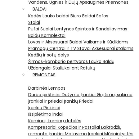
Vandens, Ugnies ir Dujų Apsauginės Priemonės
BALDAI
Kėdės
Lauko baldai
Biuro Baldai
Sofos
Stalai
Pufai
Suolai
Lentynos
Spintos ir Sandėliavimas
Baldų Komplektai
Lovos ir Aksesuarai
Baldai Vaikams ir Kūdikiams
Pramogų Centrai ir TV Stovai
Aksesuarai stalams
Kėdžių ir sofų dalys
Širmos-kambario pertvaros
Lauko Baldų
Uždangalai
Staliukai ant Ratukų
REMONTAS
Darbinės Lempos
Darbo pirštinės
Dažymo Įrankiai
Gręžimo, sukimo
įrankiai ir priedai
Įrankių Priedai
Įrankių Rinkiniai
Išsiplėtimo indai
Kaminai, kaminų detalės
Kompresoriai
Kopėčios ir Pastoliai
Laikrodžių
remonto įrankiai
Matavimo Įrankiai
Mūrininkystės