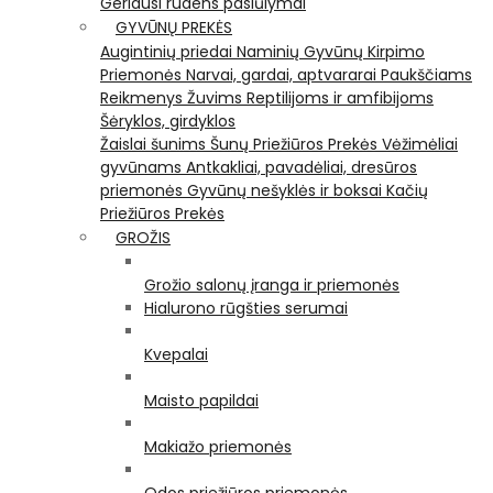
Geriausi rudens pasiūlymai
GYVŪNŲ PREKĖS
Augintinių priedai
Naminių Gyvūnų Kirpimo
Priemonės
Narvai, gardai, aptvararai
Paukščiams
Reikmenys Žuvims
Reptilijoms ir amfibijoms
Šėryklos, girdyklos
Žaislai šunims
Šunų Priežiūros Prekės
Vėžimėliai
gyvūnams
Antkakliai, pavadėliai, dresūros
priemonės
Gyvūnų nešyklės ir boksai
Kačių
Priežiūros Prekės
GROŽIS
Grožio salonų įranga ir priemonės
Hialurono rūgšties serumai
Kvepalai
Maisto papildai
Makiažo priemonės