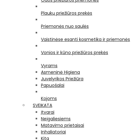
Odos priežiūros priemonės
Plaukų priežiūros prekės
Priemonės nuo saulės
Vaistinėse esanti kosmetika ir priemonės
Vonios ir kūno priežiūros prekės
Vyrams
Asmeninė Higiena
Juvelyrikos Priežiūra
Papuošalai
Kojoms
SVEIKATA
Įtvarai
Neįgaliesiems
Matavimo prietaisai
Inhaliatoriai
Kita