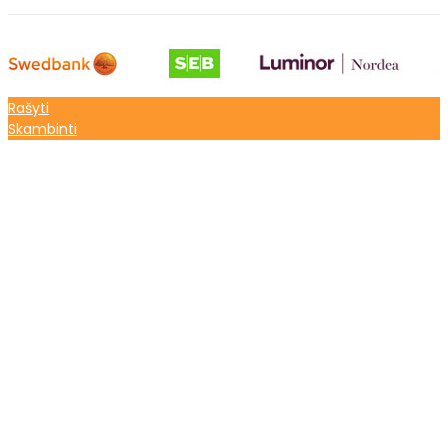
Rašyti
Skambinti