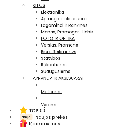
KITOS
Elektronika
Apranga ir aksesuarai
Lagaminai ir Rankinės
Menas, Pramogos, Hobis
FOTO IR OPTIKA
Verslas, Pramonė
Biuro Reikmenys
Statybos
Rūkantiems
Suaugusiems
APRANGA IR AKSESUARAI
Moterims
Vyrams
TOP100
Naujos prekės
Išpardavimas