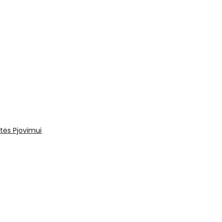
tės
Pjovimui