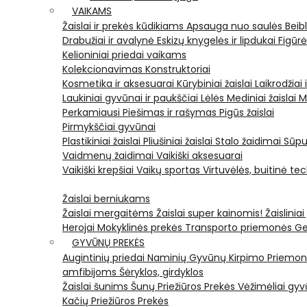
VAIKAMS
Žaislai ir prekės kūdikiams
Apsauga nuo saulės
Beib
Drabužiai ir avalynė
Eskizų knygelės ir lipdukai
Figūr
Kelioniniai priedai vaikams
Kolekcionavimas
Konstruktoriai
Kosmetika ir aksesuarai
Kūrybiniai žaislai
Laikrodžiai 
Laukiniai gyvūnai ir paukščiai
Lėlės
Mediniai žaislai
M
Perkamiausi
Piešimas ir rašymas
Pigūs žaislai
Pirmykščiai gyvūnai
Plastikiniai žaislai
Pliušiniai žaislai
Stalo žaidimai
Sūpu
Vaidmenų žaidimai
Vaikiški aksesuarai
Vaikiški krepšiai
Vaikų sportas
Virtuvėlės, buitinė te
Žaislai berniukams
Žaislai mergaitėms
Žaislai super kainomis!
Žaisliniai
Herojai
Mokyklinės prekės
Transporto priemonės
Ge
GYVŪNŲ PREKĖS
Augintinių priedai
Naminių Gyvūnų Kirpimo Priemo
amfibijoms
Šėryklos, girdyklos
Žaislai šunims
Šunų Priežiūros Prekės
Vėžimėliai g
Kačių Priežiūros Prekės