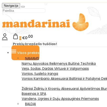
Navigacija
00
€0
0
Prekių krepšelis tuščias!
Visos prekės
NAMAMS
Namų Apyvokos Reikmenys
Buitinė Technika
Veja, Sodas, Daržas
Virtuvė ir Valgomasis
Vonios, tualeto įranga
Vonios Kambario Aksesuarai
Baltiniai ir Patalynė
Dek
Židiniai
Židinių ir Krosnių Aksesuarai
Apšvietimas
Biu
Baseinas ir SPA
Vandens, Ugnies ir Dujų Apsauginės Priemonės
BALDAI