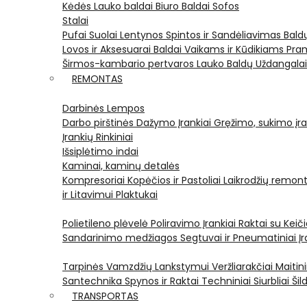
Kėdės
Lauko baldai
Biuro Baldai
Sofos
Stalai
Pufai
Suolai
Lentynos
Spintos ir Sandėliavimas
Bald
Lovos ir Aksesuarai
Baldai Vaikams ir Kūdikiams
Pram
Širmos-kambario pertvaros
Lauko Baldų Uždangala
REMONTAS
Darbinės Lempos
Darbo pirštinės
Dažymo Įrankiai
Gręžimo, sukimo įran
Įrankių Rinkiniai
Išsiplėtimo indai
Kaminai, kaminų detalės
Kompresoriai
Kopėčios ir Pastoliai
Laikrodžių remont
ir Litavimui
Plaktukai
Polietileno plėvelė
Poliravimo Įrankiai
Raktai su Kei
Sandarinimo medžiagos
Segtuvai ir Pneumatiniai Įr
Tarpinės
Vamzdžių Lankstymui
Veržliarakčiai
Maitini
Santechnika
Spynos ir Raktai
Techniniai Siurbliai
Šil
TRANSPORTAS