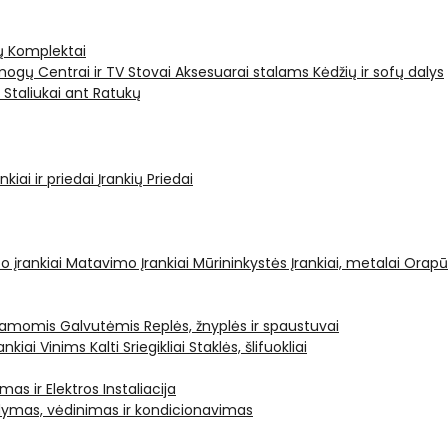
ų Komplektai
ogų Centrai ir TV Stovai
Aksesuarai stalams
Kėdžių ir sofų dalys
i
Staliukai ant Ratukų
kiai ir priedai
Įrankių Priedai
o įrankiai
Matavimo Įrankiai
Mūrininkystės Įrankiai, metalai
Orapū
čiamomis Galvutėmis
Replės, žnyplės ir spaustuvai
ankiai Vinims Kalti
Sriegikliai
Staklės, šlifuokliai
mas ir Elektros Instaliacija
dymas, vėdinimas ir kondicionavimas