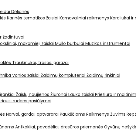
leidai
Dėlionės
ėlės
Karinės tematikos žaislai
Karnavaliniai reikmenys
Karoliukai ir
ir žadintuvai
oksliniai, mokomieji žaislai
Muilo burbulai
Muzikos instrumentai
oklės
Traukinukai, trasos, garažai
chnika
Vonios žaislai
Žaidimų kompiuteriai
Žaidimų rinkiniai
 įrankiai
Žaislų naujienos
Žiūronai
Lauko žaislai
Priežiūra ir maitini
riausi rudens pasiūlymai
nės
Narvai, gardai, aptvararai
Paukščiams
Reikmenys Žuvims
Rept
yvūnams
Antkakliai, pavadėliai, dresūros priemonės
Gyvūnų nešyklė