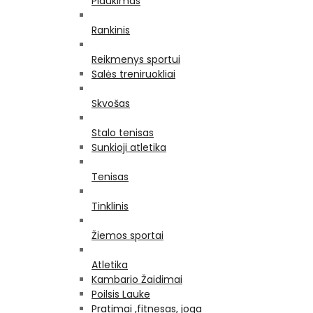
Plaukimas
Rankinis
Reikmenys sportui
Salės treniruokliai
Skvošas
Stalo tenisas
Sunkioji atletika
Tenisas
Tinklinis
Žiemos sportai
Atletika
Kambario Žaidimai
Poilsis Lauke
Pratimai ,fitnesas, joga