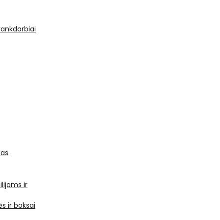
 rankdarbiai
mas
ilijoms ir
s ir boksai