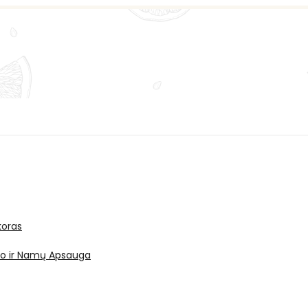
oras
ro ir Namų Apsauga