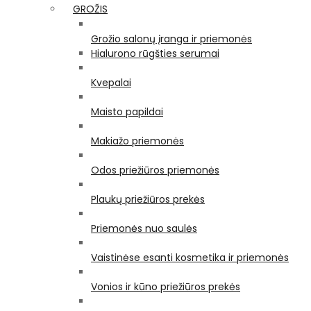
GROŽIS
Grožio salonų įranga ir priemonės
Hialurono rūgšties serumai
Kvepalai
Maisto papildai
Makiažo priemonės
Odos priežiūros priemonės
Plaukų priežiūros prekės
Priemonės nuo saulės
Vaistinėse esanti kosmetika ir priemonės
Vonios ir kūno priežiūros prekės