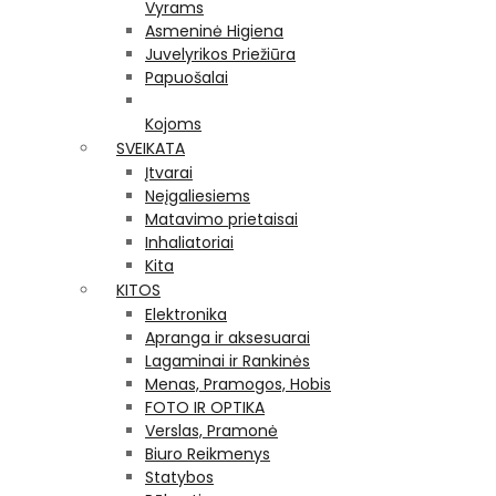
Vyrams
Asmeninė Higiena
Juvelyrikos Priežiūra
Papuošalai
Kojoms
SVEIKATA
Įtvarai
Neįgaliesiems
Matavimo prietaisai
Inhaliatoriai
Kita
KITOS
Elektronika
Apranga ir aksesuarai
Lagaminai ir Rankinės
Menas, Pramogos, Hobis
FOTO IR OPTIKA
Verslas, Pramonė
Biuro Reikmenys
Statybos