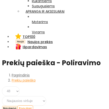
Rūkantiems
Suaugusiems
APRANGA IR AKSESUARAI
Moterims
Vyrams
TOP100
Naujos prekės
Išpardavimas
Prekių paieška - Poliravimo
Pagrindinis
Prekių paieška
Naujiena
Populiari