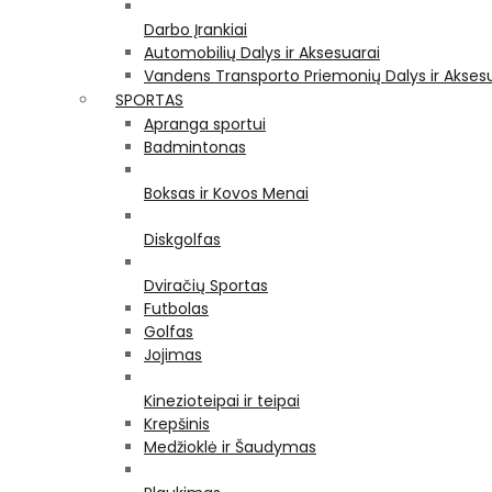
Darbo Įrankiai
Automobilių Dalys ir Aksesuarai
Vandens Transporto Priemonių Dalys ir Akses
SPORTAS
Apranga sportui
Badmintonas
Boksas ir Kovos Menai
Diskgolfas
Dviračių Sportas
Futbolas
Golfas
Jojimas
Kinezioteipai ir teipai
Krepšinis
Medžioklė ir Šaudymas