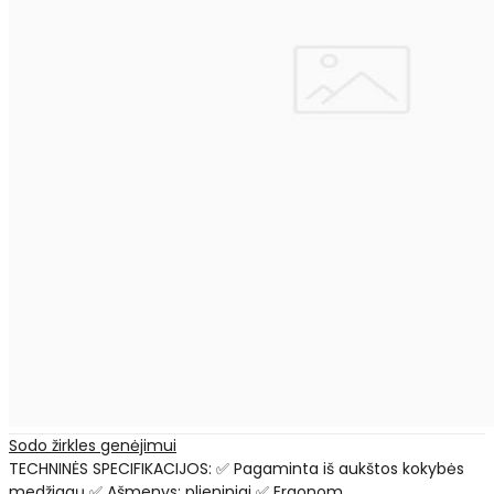
Sodo žirkles genėjimui
TECHNINĖS SPECIFIKACIJOS: ✅ Pagaminta iš aukštos kokybės
medžiagų ✅ Ašmenys: plieniniai ✅ Ergonom..