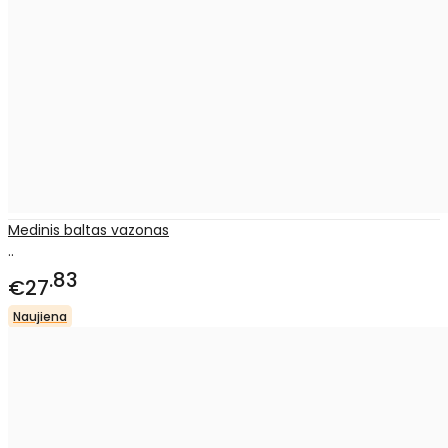
Medinis baltas vazonas
..
83
€27
Naujiena