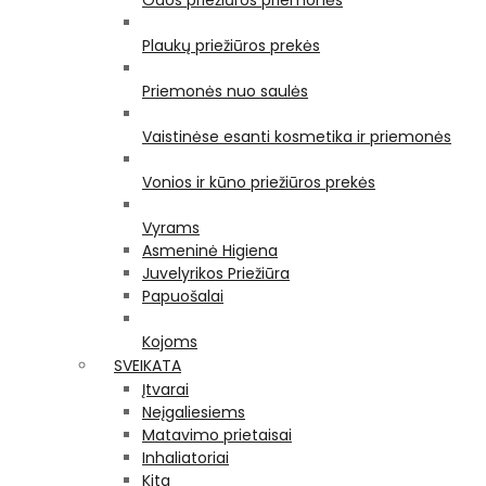
Odos priežiūros priemonės
Plaukų priežiūros prekės
Priemonės nuo saulės
Vaistinėse esanti kosmetika ir priemonės
Vonios ir kūno priežiūros prekės
Vyrams
Asmeninė Higiena
Juvelyrikos Priežiūra
Papuošalai
Kojoms
SVEIKATA
Įtvarai
Neįgaliesiems
Matavimo prietaisai
Inhaliatoriai
Kita