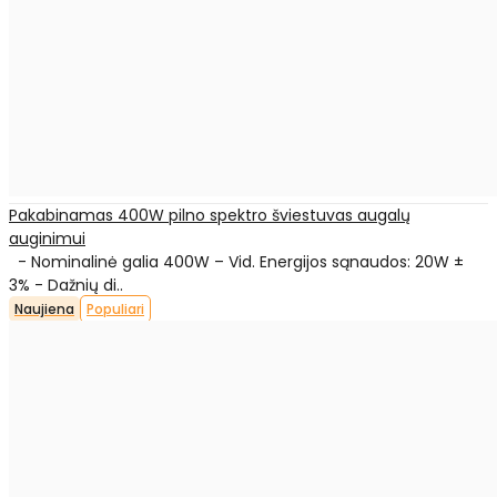
Pakabinamas 400W pilno spektro šviestuvas augalų
auginimui
- Nominalinė galia 400W – Vid. Energijos sąnaudos: 20W ±
3% - Dažnių di..
Naujiena
Populiari