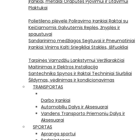
Įrankiai, metalai
Orapūtės
Pjovimui ir Litavimui
Plaktukai
Polietileno plėvelė
Poliravimo Įrankiai
Raktai su
Keičiamomis Galvutėmis
Replės, žnyplės ir
spaustuvai
Sandarinimo medžiagos
Segtuvai ir Pneumatiniai
Įrankiai Vinims Kalti
Sriegikliai
Staklės, šlifuokliai
Tarpinės
Vamzdžių Lankstymui
Veržliarakčiai
Maitinimas ir Elektros Instaliacija
Santechnika
Spynos ir Raktai
Techniniai Siurbliai
Šildymas, vėdinimas ir kondicionavimas
TRANSPORTAS
Darbo Įrankiai
Automobilių Dalys ir Aksesuarai
Vandens Transporto Priemonių Dalys ir
Aksesuarai
SPORTAS
Apranga sportui