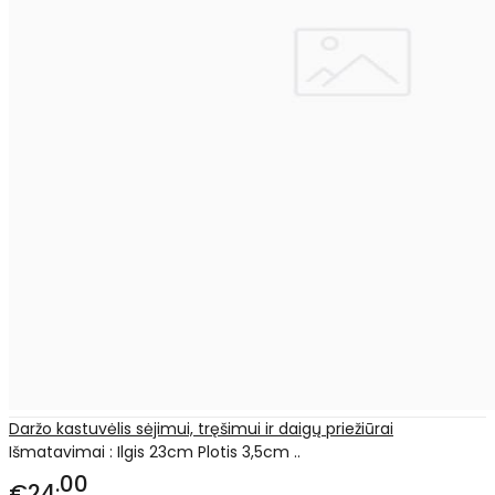
Daržo kastuvėlis sėjimui, tręšimui ir daigų priežiūrai
Išmatavimai : Ilgis 23cm Plotis 3,5cm ..
00
€24