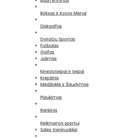
Badmintonas
Boksas ir Kovos Menai
Diskgolfas
Dviračių Sportas
Futbolas
Golfas
Jojimas
Kinezioteipai ir teipai
Krepšinis
Medžioklė ir Šaudymas
Plaukimas
Rankinis
Reikmenys sportui
Salės treniruokliai