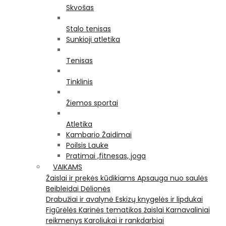
Skvošas
Stalo tenisas
Sunkioji atletika
Tenisas
Tinklinis
Žiemos sportai
Atletika
Kambario Žaidimai
Poilsis Lauke
Pratimai ,fitnesas, joga
VAIKAMS
Žaislai ir prekės kūdikiams
Apsauga nuo saulės
Beibleidai
Dėlionės
Drabužiai ir avalynė
Eskizų knygelės ir lipdukai
Figūrėlės
Karinės tematikos žaislai
Karnavaliniai
reikmenys
Karoliukai ir rankdarbiai