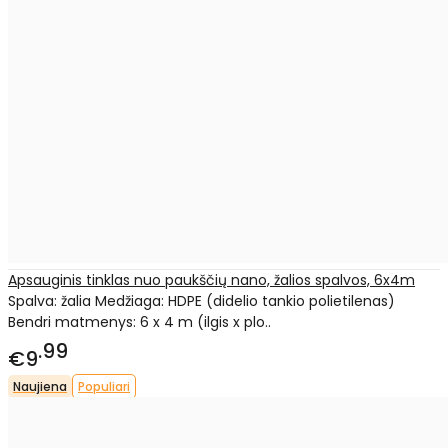
Apsauginis tinklas nuo paukščių nano, žalios spalvos, 6x4m
Spalva: žalia Medžiaga: HDPE (didelio tankio polietilenas)
Bendri matmenys: 6 x 4 m (ilgis x plo..
99
€9
Naujiena
Populiari