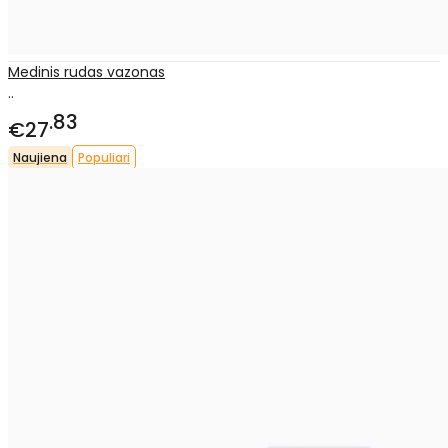
Medinis rudas vazonas
..
83
€27
Naujiena
Populiari