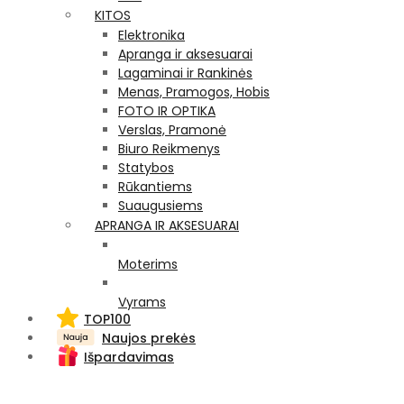
KITOS
Elektronika
Apranga ir aksesuarai
Lagaminai ir Rankinės
Menas, Pramogos, Hobis
FOTO IR OPTIKA
Verslas, Pramonė
Biuro Reikmenys
Statybos
Rūkantiems
Suaugusiems
APRANGA IR AKSESUARAI
Moterims
Vyrams
TOP100
Naujos prekės
Išpardavimas