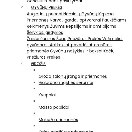
Geriausi rudens pasiūlymai
GYVŪNŲ PREKĖS
Augintinių priedai
Naminių Gyvūnų Kirpimo
Priemonės
Narvai, gardai, aptvararai
Paukščiams
Reikmenys Žuvims
Reptilijoms ir amfibijoms
Šėryklos, girdyklos
Žaislai šunims
Šunų Priežiūros Prekės
Vėžimėliai
gyvūnams
Antkakliai, pavadėliai, dresūros
priemonės
Gyvūnų nešyklės ir boksai
Kačių
Priežiūros Prekės
GROŽIS
Grožio salonų įranga ir priemonės
Hialurono rūgšties serumai
Kvepalai
Maisto papildai
Makiažo priemonės