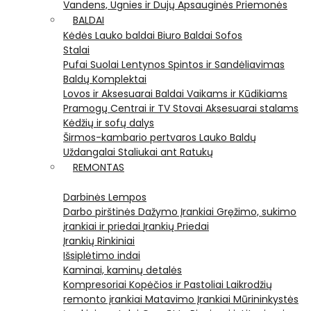
Vandens, Ugnies ir Dujų Apsauginės Priemonės
BALDAI
Kėdės
Lauko baldai
Biuro Baldai
Sofos
Stalai
Pufai
Suolai
Lentynos
Spintos ir Sandėliavimas
Baldų Komplektai
Lovos ir Aksesuarai
Baldai Vaikams ir Kūdikiams
Pramogų Centrai ir TV Stovai
Aksesuarai stalams
Kėdžių ir sofų dalys
Širmos-kambario pertvaros
Lauko Baldų
Uždangalai
Staliukai ant Ratukų
REMONTAS
Darbinės Lempos
Darbo pirštinės
Dažymo Įrankiai
Gręžimo, sukimo
įrankiai ir priedai
Įrankių Priedai
Įrankių Rinkiniai
Išsiplėtimo indai
Kaminai, kaminų detalės
Kompresoriai
Kopėčios ir Pastoliai
Laikrodžių
remonto įrankiai
Matavimo Įrankiai
Mūrininkystės