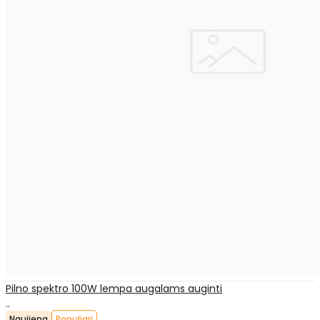
Pilno spektro 100W lempa augalams auginti
..
Naujiena
Populiari