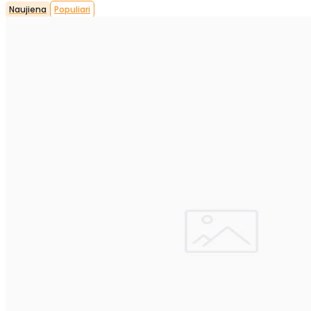
Naujiena
Populiari