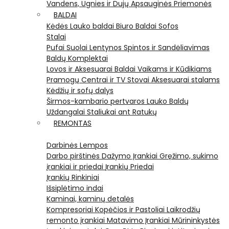
Vandens, Ugnies ir Dujų Apsauginės Priemonės
BALDAI
Kėdės
Lauko baldai
Biuro Baldai
Sofos
Stalai
Pufai
Suolai
Lentynos
Spintos ir Sandėliavimas
Baldų Komplektai
Lovos ir Aksesuarai
Baldai Vaikams ir Kūdikiams
Pramogų Centrai ir TV Stovai
Aksesuarai stalams
Kėdžių ir sofų dalys
Širmos-kambario pertvaros
Lauko Baldų
Uždangalai
Staliukai ant Ratukų
REMONTAS
Darbinės Lempos
Darbo pirštinės
Dažymo Įrankiai
Gręžimo, sukimo
įrankiai ir priedai
Įrankių Priedai
Įrankių Rinkiniai
Išsiplėtimo indai
Kaminai, kaminų detalės
Kompresoriai
Kopėčios ir Pastoliai
Laikrodžių
remonto įrankiai
Matavimo Įrankiai
Mūrininkystės