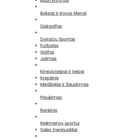
Badmintonas
Boksas ir Kovos Menai
Diskgolfas
Dviračių Sportas
Futbolas
Golfas
Jojimas
Kinezioteipai ir teipai
Krepšinis
Medžioklė ir Šaudymas
Plaukimas
Rankinis
Reikmenys sportui
Salės treniruokliai