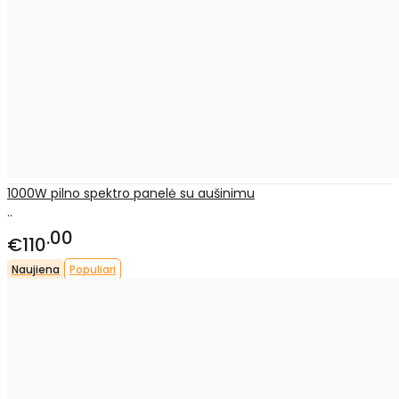
1000W pilno spektro panelė su aušinimu
..
00
€110
Naujiena
Populiari