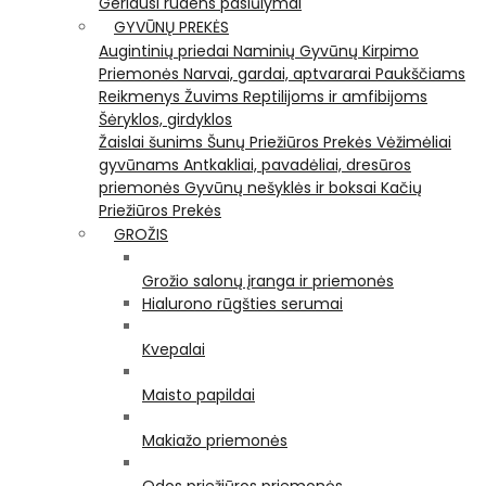
Geriausi rudens pasiūlymai
GYVŪNŲ PREKĖS
Augintinių priedai
Naminių Gyvūnų Kirpimo
Priemonės
Narvai, gardai, aptvararai
Paukščiams
Reikmenys Žuvims
Reptilijoms ir amfibijoms
Šėryklos, girdyklos
Žaislai šunims
Šunų Priežiūros Prekės
Vėžimėliai
gyvūnams
Antkakliai, pavadėliai, dresūros
priemonės
Gyvūnų nešyklės ir boksai
Kačių
Priežiūros Prekės
GROŽIS
Grožio salonų įranga ir priemonės
Hialurono rūgšties serumai
Kvepalai
Maisto papildai
Makiažo priemonės