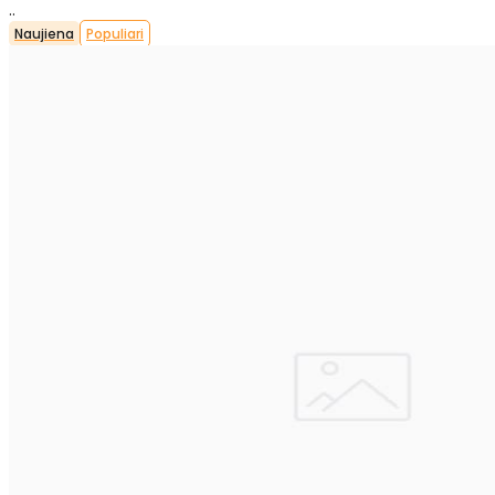
..
Naujiena
Populiari