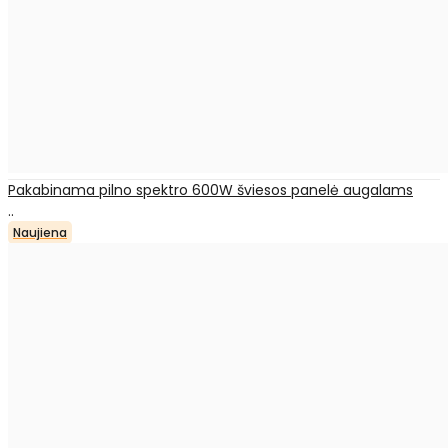
Pakabinama pilno spektro 600W šviesos panelė augalams
..
Naujiena