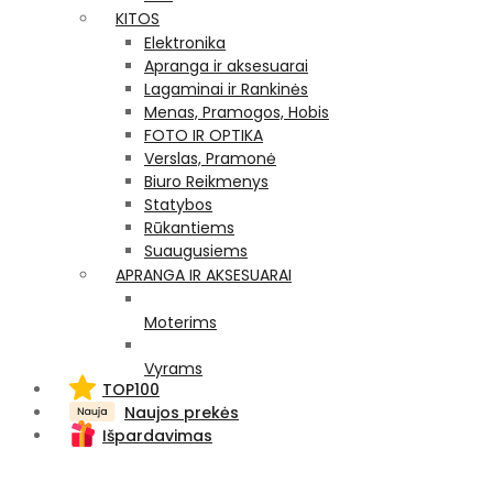
KITOS
Elektronika
Apranga ir aksesuarai
Lagaminai ir Rankinės
Menas, Pramogos, Hobis
FOTO IR OPTIKA
Verslas, Pramonė
Biuro Reikmenys
Statybos
Rūkantiems
Suaugusiems
APRANGA IR AKSESUARAI
Moterims
Vyrams
TOP100
Naujos prekės
Išpardavimas