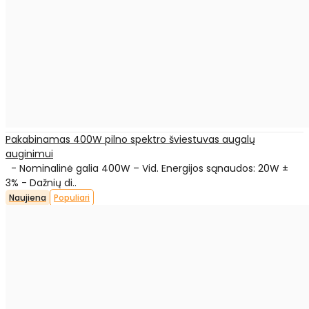
Pakabinamas 400W pilno spektro šviestuvas augalų
auginimui
- Nominalinė galia 400W – Vid. Energijos sąnaudos: 20W ±
3% - Dažnių di..
Naujiena
Populiari