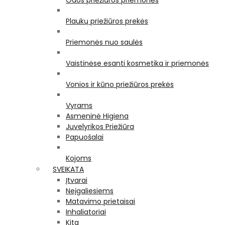
Odos priežiūros priemonės
Plaukų priežiūros prekės
Priemonės nuo saulės
Vaistinėse esanti kosmetika ir priemonės
Vonios ir kūno priežiūros prekės
Vyrams
Asmeninė Higiena
Juvelyrikos Priežiūra
Papuošalai
Kojoms
SVEIKATA
Įtvarai
Neįgaliesiems
Matavimo prietaisai
Inhaliatoriai
Kita