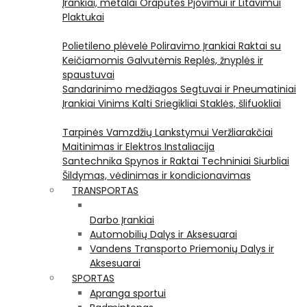
Įrankiai, metalai
Orapūtės
Pjovimui ir Litavimui
Plaktukai
Polietileno plėvelė
Poliravimo Įrankiai
Raktai su
Keičiamomis Galvutėmis
Replės, žnyplės ir
spaustuvai
Sandarinimo medžiagos
Segtuvai ir Pneumatiniai
Įrankiai Vinims Kalti
Sriegikliai
Staklės, šlifuokliai
Tarpinės
Vamzdžių Lankstymui
Veržliarakčiai
Maitinimas ir Elektros Instaliacija
Santechnika
Spynos ir Raktai
Techniniai Siurbliai
Šildymas, vėdinimas ir kondicionavimas
TRANSPORTAS
Darbo Įrankiai
Automobilių Dalys ir Aksesuarai
Vandens Transporto Priemonių Dalys ir
Aksesuarai
SPORTAS
Apranga sportui