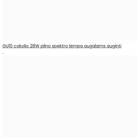
GU10 cokolio 28W pilno spektro lempa augalams auginti
..