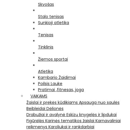
Skvošas
Stalo tenisas
Sunkioji atletika
Tenisas
Tinklinis
Žiemos sportai
Atletika
Kambario Žaidimai
Poilsis Lauke
Pratimai ,fitnesas, joga
VAIKAMS
Žaislai ir prekės kūdikiams
Apsauga nuo saulės
Beibleidai
Dėlionės
Drabužiai ir avalynė
Eskizų knygelės ir lipdukai
Figūrėlės
Karinės tematikos žaislai
Karnavaliniai
reikmenys
Karoliukai ir rankdarbiai