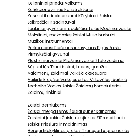
Kelioniniai priedai vaikams
Kolekcionavimas
Konstruktoriai
Kosmetika ir aksesuarai
Kūrybiniai žaislai
Laikrodžiai ir žadintuvai
Laukiniai gyvūnai ir paukščiai
Lėlės
Mediniai žaislai
Moksliniai, mokomieji žaislai
Muilo burbulai
Muzikos instrumentai
Perkamiausi
Piešimas ir rašymas
Pigūs žaislai
Pirmykščiai gyvūnai
Plastikiniai žaislai
Pliušiniai žaislai
Stalo žaidimai
Sūpuoklės
Traukinukai, trasos, garažai
Vaidmenų žaidimai
Vaikiški aksesuarai
Vaikiški krepšiai
Vaikų sportas
Virtuvėlės, buitinė
technika
Vonios žaislai
Žaidimų kompiuteriai
Žaidimų rinkiniai
Žaislai berniukams
Žaislai mergaitėms
Žaislai super kainomis!
Žaisliniai įrankiai
Žaislų naujienos
Žiūronai
Lauko
žaislai
Priežiūra ir maitinimas
Herojai
Mokyklinės prekės
Transporto priemonės