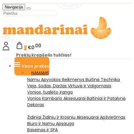
Navigacija
00
€0
0
Prekių krepšelis tuščias!
Visos prekės
NAMAMS
Namų Apyvokos Reikmenys
Buitinė Technika
Veja, Sodas, Daržas
Virtuvė ir Valgomasis
Vonios, tualeto įranga
Vonios Kambario Aksesuarai
Baltiniai ir Patalynė
Dekoras
Židiniai
Židinių ir Krosnių Aksesuarai
Apšvietimas
Biuro ir Namų Apsauga
Baseinas ir SPA