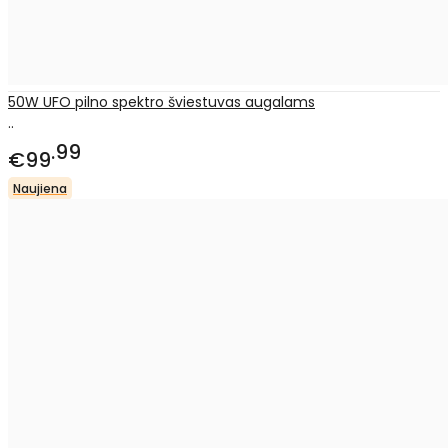
50W UFO pilno spektro šviestuvas augalams
..
99
€99
Naujiena