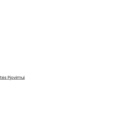
tės
Pjovimui