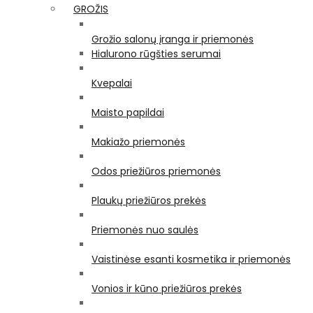
GROŽIS
Grožio salonų įranga ir priemonės
Hialurono rūgšties serumai
Kvepalai
Maisto papildai
Makiažo priemonės
Odos priežiūros priemonės
Plaukų priežiūros prekės
Priemonės nuo saulės
Vaistinėse esanti kosmetika ir priemonės
Vonios ir kūno priežiūros prekės