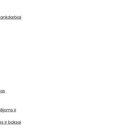
 rankdarbiai
mas
ilijoms ir
s ir boksai