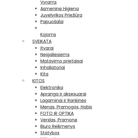
Vyrams
Asmeninė Higiena
Juvelyrikos Priežiūra
Papuošalai
Kojoms
SVEIKATA
Įtvarai
Neįgaliesiems
Matavimo prietaisai
Inhaliatoriai
Kita
KITOS
Elektronika
Apranga ir aksesuarai
Lagaminai ir Rankinės
Menas, Pramogos, Hobis
FOTO IR OPTIKA
Verslas, Pramonė
Biuro Reikmenys
Statybos