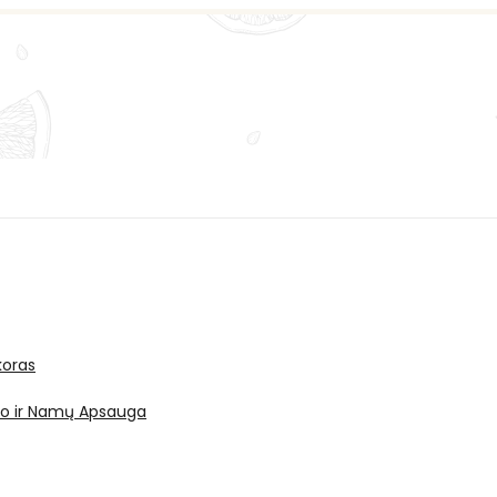
oras
ro ir Namų Apsauga