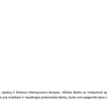
o, spalvų ir šviesos intensyvumo lempas, skirtas darbo ar mokymosi aplink
pos yra svarbios ir naudingos priemonės tiems, kurie nori pagerinti sav