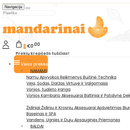
Navigacija
00
€0
0
Prekių krepšelis tuščias!
Visos prekės
NAMAMS
Namų Apyvokos Reikmenys
Buitinė Technika
Veja, Sodas, Daržas
Virtuvė ir Valgomasis
Vonios, tualeto įranga
Vonios Kambario Aksesuarai
Baltiniai ir Patalynė
Dek
Židiniai
Židinių ir Krosnių Aksesuarai
Apšvietimas
Biu
Baseinas ir SPA
Vandens, Ugnies ir Dujų Apsauginės Priemonės
BALDAI