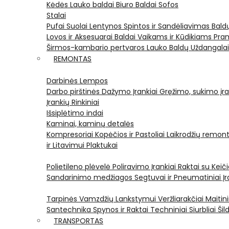
Kėdės
Lauko baldai
Biuro Baldai
Sofos
Stalai
Pufai
Suolai
Lentynos
Spintos ir Sandėliavimas
Bald
Lovos ir Aksesuarai
Baldai Vaikams ir Kūdikiams
Pram
Širmos-kambario pertvaros
Lauko Baldų Uždangala
REMONTAS
Darbinės Lempos
Darbo pirštinės
Dažymo Įrankiai
Gręžimo, sukimo įran
Įrankių Rinkiniai
Išsiplėtimo indai
Kaminai, kaminų detalės
Kompresoriai
Kopėčios ir Pastoliai
Laikrodžių remont
ir Litavimui
Plaktukai
Polietileno plėvelė
Poliravimo Įrankiai
Raktai su Kei
Sandarinimo medžiagos
Segtuvai ir Pneumatiniai Įr
Tarpinės
Vamzdžių Lankstymui
Veržliarakčiai
Maitini
Santechnika
Spynos ir Raktai
Techniniai Siurbliai
Šil
TRANSPORTAS