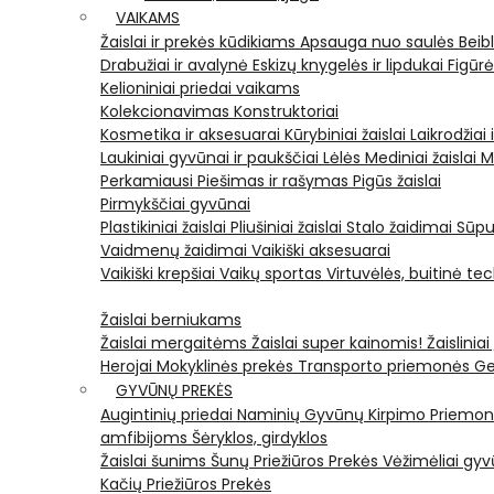
VAIKAMS
Žaislai ir prekės kūdikiams
Apsauga nuo saulės
Beib
Drabužiai ir avalynė
Eskizų knygelės ir lipdukai
Figūr
Kelioniniai priedai vaikams
Kolekcionavimas
Konstruktoriai
Kosmetika ir aksesuarai
Kūrybiniai žaislai
Laikrodžiai 
Laukiniai gyvūnai ir paukščiai
Lėlės
Mediniai žaislai
M
Perkamiausi
Piešimas ir rašymas
Pigūs žaislai
Pirmykščiai gyvūnai
Plastikiniai žaislai
Pliušiniai žaislai
Stalo žaidimai
Sūpu
Vaidmenų žaidimai
Vaikiški aksesuarai
Vaikiški krepšiai
Vaikų sportas
Virtuvėlės, buitinė te
Žaislai berniukams
Žaislai mergaitėms
Žaislai super kainomis!
Žaisliniai
Herojai
Mokyklinės prekės
Transporto priemonės
Ge
GYVŪNŲ PREKĖS
Augintinių priedai
Naminių Gyvūnų Kirpimo Priemo
amfibijoms
Šėryklos, girdyklos
Žaislai šunims
Šunų Priežiūros Prekės
Vėžimėliai g
Kačių Priežiūros Prekės