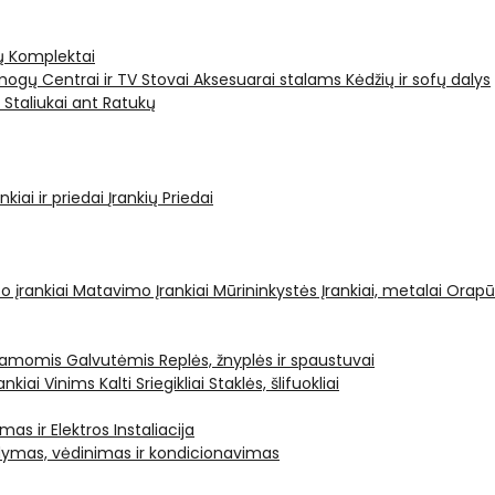
ų Komplektai
ogų Centrai ir TV Stovai
Aksesuarai stalams
Kėdžių ir sofų dalys
i
Staliukai ant Ratukų
kiai ir priedai
Įrankių Priedai
o įrankiai
Matavimo Įrankiai
Mūrininkystės Įrankiai, metalai
Orapū
čiamomis Galvutėmis
Replės, žnyplės ir spaustuvai
ankiai Vinims Kalti
Sriegikliai
Staklės, šlifuokliai
mas ir Elektros Instaliacija
dymas, vėdinimas ir kondicionavimas