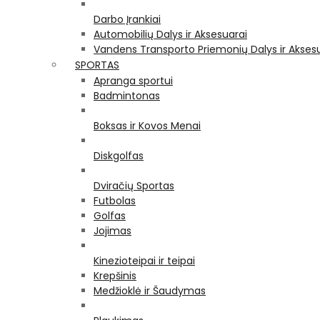
Darbo Įrankiai
Automobilių Dalys ir Aksesuarai
Vandens Transporto Priemonių Dalys ir Akses
SPORTAS
Apranga sportui
Badmintonas
Boksas ir Kovos Menai
Diskgolfas
Dviračių Sportas
Futbolas
Golfas
Jojimas
Kinezioteipai ir teipai
Krepšinis
Medžioklė ir Šaudymas