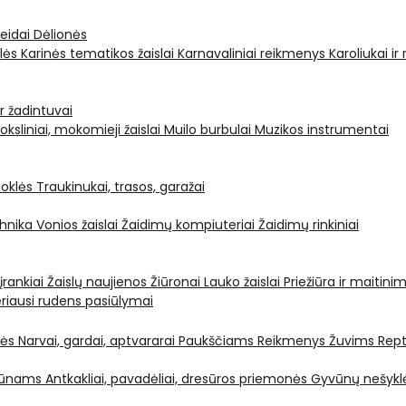
leidai
Dėlionės
ėlės
Karinės tematikos žaislai
Karnavaliniai reikmenys
Karoliukai ir
ir žadintuvai
oksliniai, mokomieji žaislai
Muilo burbulai
Muzikos instrumentai
oklės
Traukinukai, trasos, garažai
chnika
Vonios žaislai
Žaidimų kompiuteriai
Žaidimų rinkiniai
 įrankiai
Žaislų naujienos
Žiūronai
Lauko žaislai
Priežiūra ir maitini
riausi rudens pasiūlymai
nės
Narvai, gardai, aptvararai
Paukščiams
Reikmenys Žuvims
Rept
yvūnams
Antkakliai, pavadėliai, dresūros priemonės
Gyvūnų nešyklė