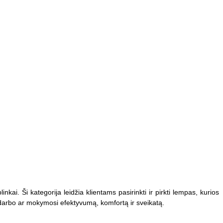
ai. Ši kategorija leidžia klientams pasirinkti ir pirkti lempas, kurios
o darbo ar mokymosi efektyvumą, komfortą ir sveikatą.