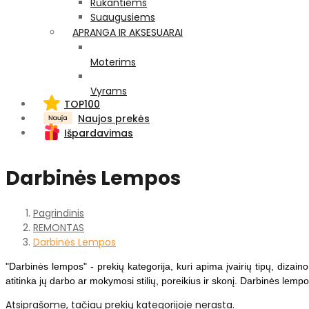
Rūkantiems
Suaugusiems
APRANGA IR AKSESUARAI
Moterims
Vyrams
TOP100
Naujos prekės
Išpardavimas
Darbinės Lempos
Pagrindinis
REMONTAS
Darbinės Lempos
"Darbinės lempos" - prekių kategorija, kuri apima įvairių tipų, dizain
atitinka jų darbo ar mokymosi stilių, poreikius ir skonį. Darbinės lem
Atsiprašome, tačiau prekių kategorijoje nerasta.