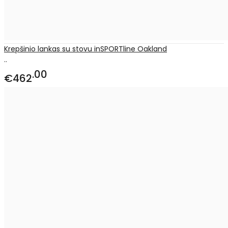
Krepšinio lankas su stovu inSPORTline Oakland
..
00
€462