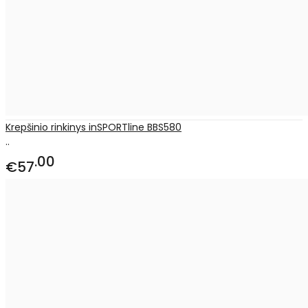
Krepšinio rinkinys inSPORTline BBS580
..
00
€57