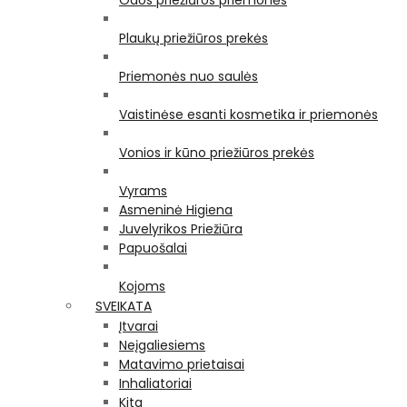
Odos priežiūros priemonės
Plaukų priežiūros prekės
Priemonės nuo saulės
Vaistinėse esanti kosmetika ir priemonės
Vonios ir kūno priežiūros prekės
Vyrams
Asmeninė Higiena
Juvelyrikos Priežiūra
Papuošalai
Kojoms
SVEIKATA
Įtvarai
Neįgaliesiems
Matavimo prietaisai
Inhaliatoriai
Kita