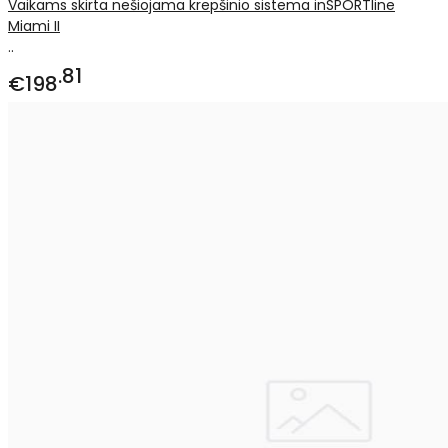
Vaikams skirta nešiojama krepšinio sistema inSPORTline
Miami II
..
81
€198