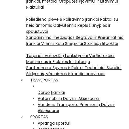
Įrankiai, metalai
Orapūtės
Pjovimui ir Litavimui
Plaktukai
Polietileno plėvelė
Poliravimo Įrankiai
Raktai su
Keičiamomis Galvutėmis
Replės, žnyplės ir
spaustuvai
Sandarinimo medžiagos
Segtuvai ir Pneumatiniai
Įrankiai Vinims Kalti
Sriegikliai
Staklės, šlifuokliai
Tarpinės
Vamzdžių Lankstymui
Veržliarakčiai
Maitinimas ir Elektros Instaliacija
Santechnika
Spynos ir Raktai
Techniniai Siurbliai
Šildymas, vėdinimas ir kondicionavimas
TRANSPORTAS
Darbo Įrankiai
Automobilių Dalys ir Aksesuarai
Vandens Transporto Priemonių Dalys ir
Aksesuarai
SPORTAS
Apranga sportui