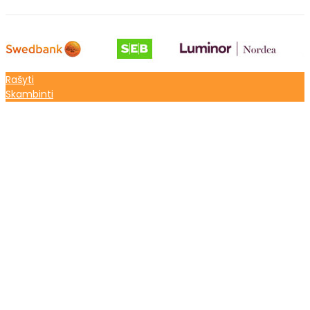
Rašyti
Skambinti