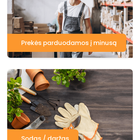
Prekės parduodamos į minusą
Sodas / daržas