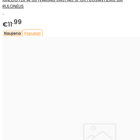
RULONĖLIS
..
99
€11
Naujiena
Populiari