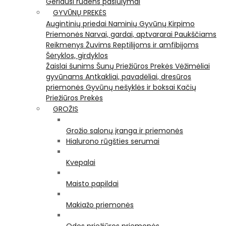
Geriausi rudens pasiūlymai
GYVŪNŲ PREKĖS
Augintinių priedai
Naminių Gyvūnų Kirpimo
Priemonės
Narvai, gardai, aptvararai
Paukščiams
Reikmenys Žuvims
Reptilijoms ir amfibijoms
Šėryklos, girdyklos
Žaislai šunims
Šunų Priežiūros Prekės
Vėžimėliai
gyvūnams
Antkakliai, pavadėliai, dresūros
priemonės
Gyvūnų nešyklės ir boksai
Kačių
Priežiūros Prekės
GROŽIS
Grožio salonų įranga ir priemonės
Hialurono rūgšties serumai
Kvepalai
Maisto papildai
Makiažo priemonės