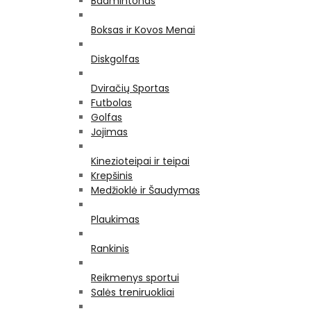
Badmintonas
Boksas ir Kovos Menai
Diskgolfas
Dviračių Sportas
Futbolas
Golfas
Jojimas
Kinezioteipai ir teipai
Krepšinis
Medžioklė ir Šaudymas
Plaukimas
Rankinis
Reikmenys sportui
Salės treniruokliai