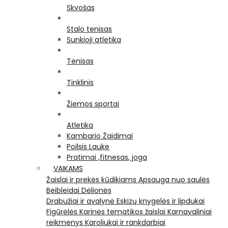
Skvošas
Stalo tenisas
Sunkioji atletika
Tenisas
Tinklinis
Žiemos sportai
Atletika
Kambario Žaidimai
Poilsis Lauke
Pratimai ,fitnesas, joga
VAIKAMS
Žaislai ir prekės kūdikiams
Apsauga nuo saulės
Beibleidai
Dėlionės
Drabužiai ir avalynė
Eskizų knygelės ir lipdukai
Figūrėlės
Karinės tematikos žaislai
Karnavaliniai
reikmenys
Karoliukai ir rankdarbiai