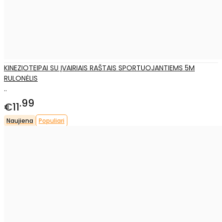
KINEZIOTEIPAI SU ĮVAIRIAIS RAŠTAIS SPORTUOJANTIEMS 5M
RULONĖLIS
..
99
€11
Naujiena
Populiari