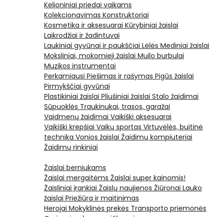
Kelioniniai priedai vaikams
Kolekcionavimas
Konstruktoriai
Kosmetika ir aksesuarai
Kūrybiniai žaislai
Laikrodžiai ir žadintuvai
Laukiniai gyvūnai ir paukščiai
Lėlės
Mediniai žaislai
Moksliniai, mokomieji žaislai
Muilo burbulai
Muzikos instrumentai
Perkamiausi
Piešimas ir rašymas
Pigūs žaislai
Pirmykščiai gyvūnai
Plastikiniai žaislai
Pliušiniai žaislai
Stalo žaidimai
Sūpuoklės
Traukinukai, trasos, garažai
Vaidmenų žaidimai
Vaikiški aksesuarai
Vaikiški krepšiai
Vaikų sportas
Virtuvėlės, buitinė
technika
Vonios žaislai
Žaidimų kompiuteriai
Žaidimų rinkiniai
Žaislai berniukams
Žaislai mergaitėms
Žaislai super kainomis!
Žaisliniai įrankiai
Žaislų naujienos
Žiūronai
Lauko
žaislai
Priežiūra ir maitinimas
Herojai
Mokyklinės prekės
Transporto priemonės