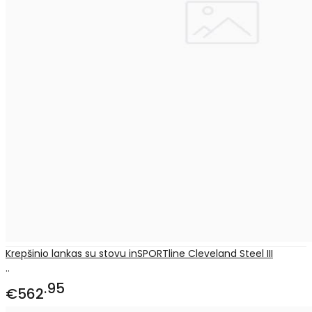
Krepšinio lankas su stovu inSPORTline Cleveland Steel III
..
95
€562