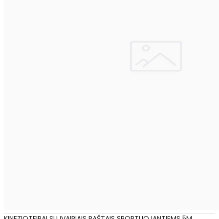
KINEZIOTEIPAI SU ĮVAIRIAIS RAŠTAIS SPORTUOJANTIEMS 5M