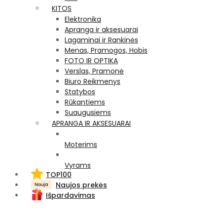
KITOS
Elektronika
Apranga ir aksesuarai
Lagaminai ir Rankinės
Menas, Pramogos, Hobis
FOTO IR OPTIKA
Verslas, Pramonė
Biuro Reikmenys
Statybos
Rūkantiems
Suaugusiems
APRANGA IR AKSESUARAI
Moterims
Vyrams
TOP100
Naujos prekės
Išpardavimas