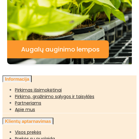
Augalų auginimo lempos
Informacija
Pirkimas išsimokėtinai
Pirkimo, grąžinimo sąlygos ir taisyklės
Partneriams
Apie mus
Klientų aptarnavimas
Visos prekės
Prekės su nuolaida