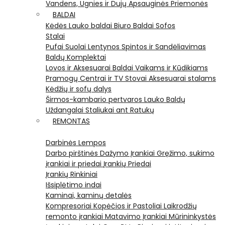
Vandens, Ugnies ir Dujų Apsauginės Priemonės
BALDAI
Kėdės
Lauko baldai
Biuro Baldai
Sofos
Stalai
Pufai
Suolai
Lentynos
Spintos ir Sandėliavimas
Baldų Komplektai
Lovos ir Aksesuarai
Baldai Vaikams ir Kūdikiams
Pramogų Centrai ir TV Stovai
Aksesuarai stalams
Kėdžių ir sofų dalys
Širmos-kambario pertvaros
Lauko Baldų
Uždangalai
Staliukai ant Ratukų
REMONTAS
Darbinės Lempos
Darbo pirštinės
Dažymo Įrankiai
Gręžimo, sukimo
įrankiai ir priedai
Įrankių Priedai
Įrankių Rinkiniai
Išsiplėtimo indai
Kaminai, kaminų detalės
Kompresoriai
Kopėčios ir Pastoliai
Laikrodžių
remonto įrankiai
Matavimo Įrankiai
Mūrininkystės