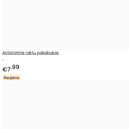
Antistatinis raktų pakabukas
..
99
€7
Naujiena