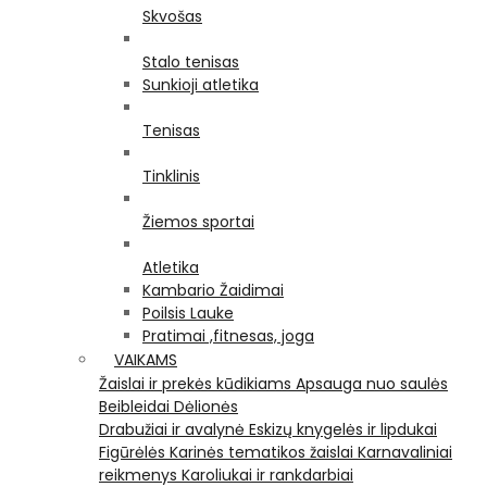
Skvošas
Stalo tenisas
Sunkioji atletika
Tenisas
Tinklinis
Žiemos sportai
Atletika
Kambario Žaidimai
Poilsis Lauke
Pratimai ,fitnesas, joga
VAIKAMS
Žaislai ir prekės kūdikiams
Apsauga nuo saulės
Beibleidai
Dėlionės
Drabužiai ir avalynė
Eskizų knygelės ir lipdukai
Figūrėlės
Karinės tematikos žaislai
Karnavaliniai
reikmenys
Karoliukai ir rankdarbiai