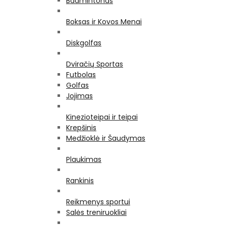
Badmintonas
Boksas ir Kovos Menai
Diskgolfas
Dviračių Sportas
Futbolas
Golfas
Jojimas
Kinezioteipai ir teipai
Krepšinis
Medžioklė ir Šaudymas
Plaukimas
Rankinis
Reikmenys sportui
Salės treniruokliai