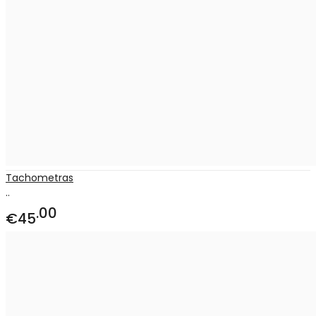
Tachometras
..
00
€45