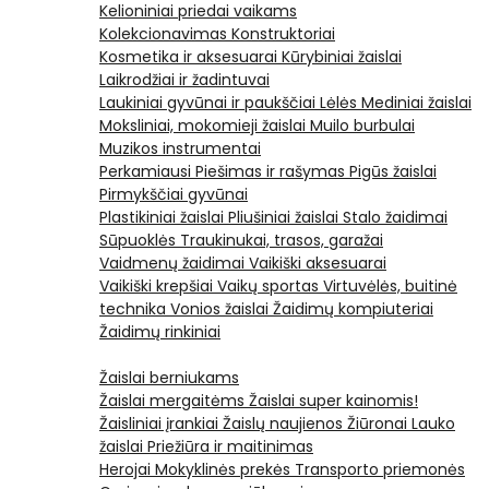
Kelioniniai priedai vaikams
Kolekcionavimas
Konstruktoriai
Kosmetika ir aksesuarai
Kūrybiniai žaislai
Laikrodžiai ir žadintuvai
Laukiniai gyvūnai ir paukščiai
Lėlės
Mediniai žaislai
Moksliniai, mokomieji žaislai
Muilo burbulai
Muzikos instrumentai
Perkamiausi
Piešimas ir rašymas
Pigūs žaislai
Pirmykščiai gyvūnai
Plastikiniai žaislai
Pliušiniai žaislai
Stalo žaidimai
Sūpuoklės
Traukinukai, trasos, garažai
Vaidmenų žaidimai
Vaikiški aksesuarai
Vaikiški krepšiai
Vaikų sportas
Virtuvėlės, buitinė
technika
Vonios žaislai
Žaidimų kompiuteriai
Žaidimų rinkiniai
Žaislai berniukams
Žaislai mergaitėms
Žaislai super kainomis!
Žaisliniai įrankiai
Žaislų naujienos
Žiūronai
Lauko
žaislai
Priežiūra ir maitinimas
Herojai
Mokyklinės prekės
Transporto priemonės