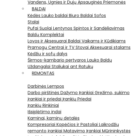
Vandens, Ugnies ir Dujų Apsauginės Priemonės
BALDAI
Kėdės
Lauko baldai
Biuro Baldai
Sofos
Stalai
Pufai
Suolai
Lentynos
Spintos ir Sandėliavimas
Baldų Komplektai
Lovos ir Aksesuarai
Baldai Vaikams ir Kūdikiams
Pramogų Centrai ir TV Stovai
Aksesuarai stalams
Kėdžių ir sofų dalys
Širmos-kambario pertvaros
Lauko Baldų
Uždangalai
Staliukai ant Ratukų
REMONTAS
Darbinės Lempos
Darbo pirštinės
Dažymo Įrankiai
Gręžimo, sukimo
įrankiai ir priedai
Įrankių Priedai
Įrankių Rinkiniai
Išsiplėtimo indai
Kaminai, kaminų detalės
Kompresoriai
Kopėčios ir Pastoliai
Laikrodžių
remonto įrankiai
Matavimo Įrankiai
Mūrininkystės