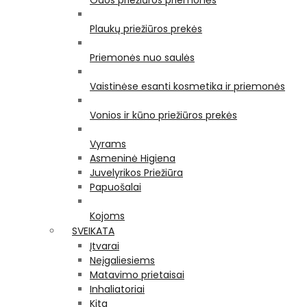
Odos priežiūros priemonės
Plaukų priežiūros prekės
Priemonės nuo saulės
Vaistinėse esanti kosmetika ir priemonės
Vonios ir kūno priežiūros prekės
Vyrams
Asmeninė Higiena
Juvelyrikos Priežiūra
Papuošalai
Kojoms
SVEIKATA
Įtvarai
Neįgaliesiems
Matavimo prietaisai
Inhaliatoriai
Kita