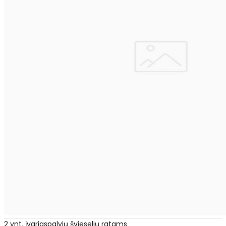
2 vnt. įvariaspalvių švieselių ratams