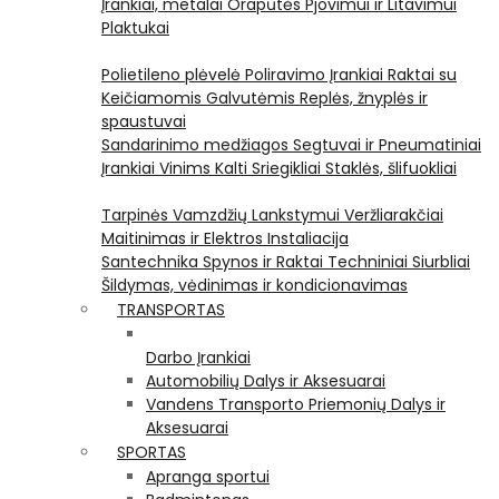
Įrankiai, metalai
Orapūtės
Pjovimui ir Litavimui
Plaktukai
Polietileno plėvelė
Poliravimo Įrankiai
Raktai su
Keičiamomis Galvutėmis
Replės, žnyplės ir
spaustuvai
Sandarinimo medžiagos
Segtuvai ir Pneumatiniai
Įrankiai Vinims Kalti
Sriegikliai
Staklės, šlifuokliai
Tarpinės
Vamzdžių Lankstymui
Veržliarakčiai
Maitinimas ir Elektros Instaliacija
Santechnika
Spynos ir Raktai
Techniniai Siurbliai
Šildymas, vėdinimas ir kondicionavimas
TRANSPORTAS
Darbo Įrankiai
Automobilių Dalys ir Aksesuarai
Vandens Transporto Priemonių Dalys ir
Aksesuarai
SPORTAS
Apranga sportui