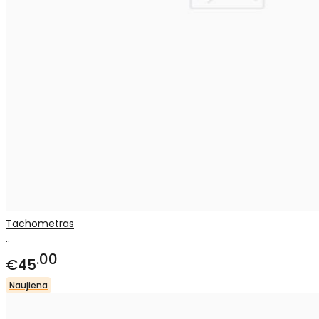
Tachometras
..
00
€45
Naujiena