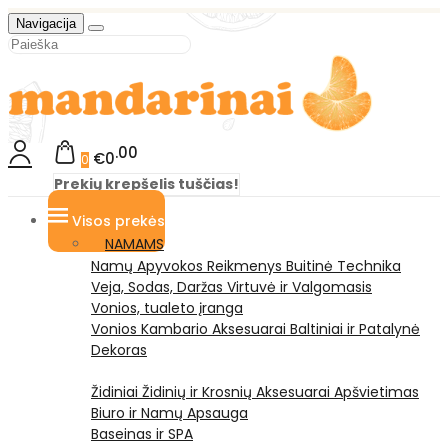
Navigacija
00
€0
0
Prekių krepšelis tuščias!
Visos prekės
NAMAMS
Namų Apyvokos Reikmenys
Buitinė Technika
Veja, Sodas, Daržas
Virtuvė ir Valgomasis
Vonios, tualeto įranga
Vonios Kambario Aksesuarai
Baltiniai ir Patalynė
Dekoras
Židiniai
Židinių ir Krosnių Aksesuarai
Apšvietimas
Biuro ir Namų Apsauga
Baseinas ir SPA