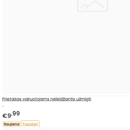
Prietaisas vairuotojams neleidžiantis užmigti
..
99
€9
Naujiena
Populiari