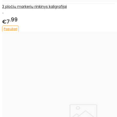
3 pločių markerių rinkinys kaligrafijai
..
99
€7
Populiari