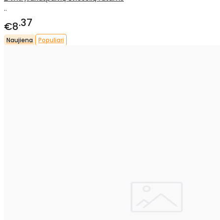
..
37
€8
Naujiena
Populiari