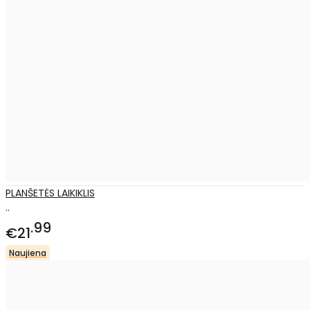
PLANŠETĖS LAIKIKLIS
..
99
€21
Naujiena