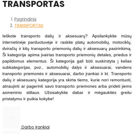
TRANSPORTAS
Pagrindinis
TRANSPORTAS
Ieškote transporto dalių ir aksesuarų? Apsilankykite mūsų
internetinėje parduotuvėje ir raskite platų automobilių, motociklų,
dviračių ir kitų transporto priemonių dalių ir aksesuarų pasirinkimą.
Ši k
ategorija apima įvairias transporto priemonių detales, priedus ir
papildomus elementus. Ši kategorija gali būti suskirstyta į kelias
subkategorijas, pvz., automobilių dalys ir aksesuarai, vandens
transporto priemonės ir aksesuarai, darbo įrankiai ir kt. Transporto
dalių ir aksesuarų kategorija yra skirta tiems, kurie nori remontuoti,
atnaujinti ar pagerinti savo transporto priemones arba pridėti jiems
asmeninio stiliaus.
Užsisakykite dabar ir mėgaukitės greitu
pristatymu ir puikia kokybe!
Darbo Įrankiai