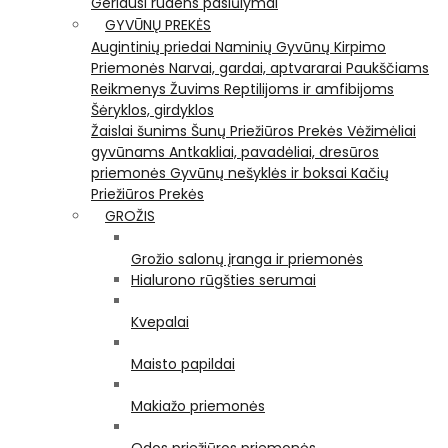
Geriausi rudens pasiūlymai
GYVŪNŲ PREKĖS
Augintinių priedai
Naminių Gyvūnų Kirpimo
Priemonės
Narvai, gardai, aptvararai
Paukščiams
Reikmenys Žuvims
Reptilijoms ir amfibijoms
Šėryklos, girdyklos
Žaislai šunims
Šunų Priežiūros Prekės
Vėžimėliai
gyvūnams
Antkakliai, pavadėliai, dresūros
priemonės
Gyvūnų nešyklės ir boksai
Kačių
Priežiūros Prekės
GROŽIS
Grožio salonų įranga ir priemonės
Hialurono rūgšties serumai
Kvepalai
Maisto papildai
Makiažo priemonės