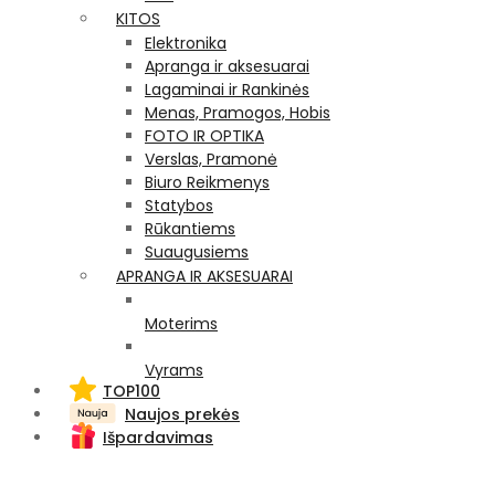
KITOS
Elektronika
Apranga ir aksesuarai
Lagaminai ir Rankinės
Menas, Pramogos, Hobis
FOTO IR OPTIKA
Verslas, Pramonė
Biuro Reikmenys
Statybos
Rūkantiems
Suaugusiems
APRANGA IR AKSESUARAI
Moterims
Vyrams
TOP100
Naujos prekės
Išpardavimas