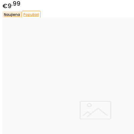
99
€9
Naujiena
Populiari