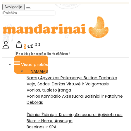
Navigacija
00
€0
0
Prekių krepšelis tuščias!
Visos prekės
NAMAMS
Namų Apyvokos Reikmenys
Buitinė Technika
Veja, Sodas, Daržas
Virtuvė ir Valgomasis
Vonios, tualeto įranga
Vonios Kambario Aksesuarai
Baltiniai ir Patalynė
Dekoras
Židiniai
Židinių ir Krosnių Aksesuarai
Apšvietimas
Biuro ir Namų Apsauga
Baseinas ir SPA