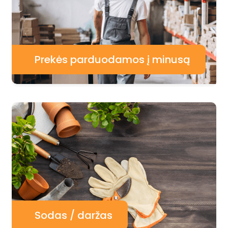
Prekės parduodamos į minusą
Sodas / daržas