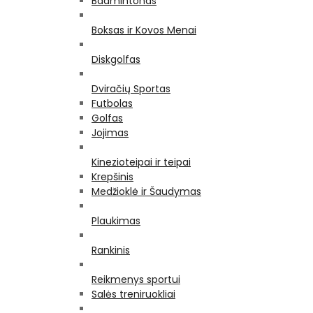
Badmintonas
Boksas ir Kovos Menai
Diskgolfas
Dviračių Sportas
Futbolas
Golfas
Jojimas
Kinezioteipai ir teipai
Krepšinis
Medžioklė ir Šaudymas
Plaukimas
Rankinis
Reikmenys sportui
Salės treniruokliai