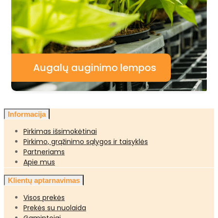
Augalų auginimo lempos
Informacija
Pirkimas išsimokėtinai
Pirkimo, grąžinimo sąlygos ir taisyklės
Partneriams
Apie mus
Klientų aptarnavimas
Visos prekės
Prekės su nuolaida
Gamintojai