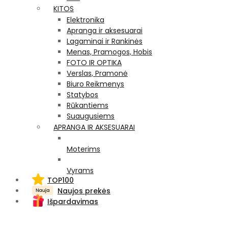
KITOS
Elektronika
Apranga ir aksesuarai
Lagaminai ir Rankinės
Menas, Pramogos, Hobis
FOTO IR OPTIKA
Verslas, Pramonė
Biuro Reikmenys
Statybos
Rūkantiems
Suaugusiems
APRANGA IR AKSESUARAI
Moterims
Vyrams
TOP100
Naujos prekės
Išpardavimas