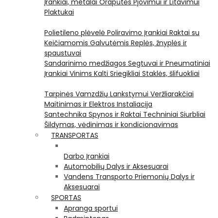
Įrankiai, metalai
Orapūtės
Pjovimui ir Litavimui
Plaktukai
Polietileno plėvelė
Poliravimo Įrankiai
Raktai su
Keičiamomis Galvutėmis
Replės, žnyplės ir
spaustuvai
Sandarinimo medžiagos
Segtuvai ir Pneumatiniai
Įrankiai Vinims Kalti
Sriegikliai
Staklės, šlifuokliai
Tarpinės
Vamzdžių Lankstymui
Veržliarakčiai
Maitinimas ir Elektros Instaliacija
Santechnika
Spynos ir Raktai
Techniniai Siurbliai
Šildymas, vėdinimas ir kondicionavimas
TRANSPORTAS
Darbo Įrankiai
Automobilių Dalys ir Aksesuarai
Vandens Transporto Priemonių Dalys ir
Aksesuarai
SPORTAS
Apranga sportui