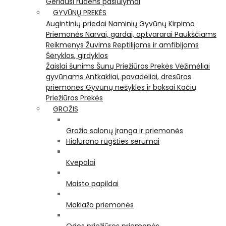
Geriausi rudens pasiūlymai
GYVŪNŲ PREKĖS
Augintinių priedai
Naminių Gyvūnų Kirpimo
Priemonės
Narvai, gardai, aptvararai
Paukščiams
Reikmenys Žuvims
Reptilijoms ir amfibijoms
Šėryklos, girdyklos
Žaislai šunims
Šunų Priežiūros Prekės
Vėžimėliai
gyvūnams
Antkakliai, pavadėliai, dresūros
priemonės
Gyvūnų nešyklės ir boksai
Kačių
Priežiūros Prekės
GROŽIS
Grožio salonų įranga ir priemonės
Hialurono rūgšties serumai
Kvepalai
Maisto papildai
Makiažo priemonės