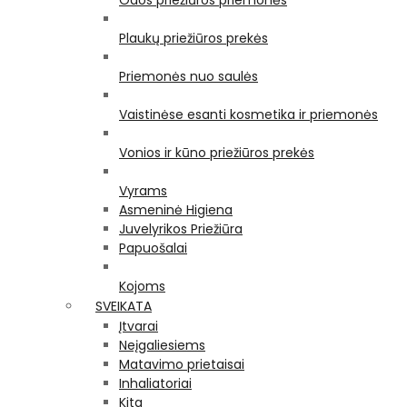
Odos priežiūros priemonės
Plaukų priežiūros prekės
Priemonės nuo saulės
Vaistinėse esanti kosmetika ir priemonės
Vonios ir kūno priežiūros prekės
Vyrams
Asmeninė Higiena
Juvelyrikos Priežiūra
Papuošalai
Kojoms
SVEIKATA
Įtvarai
Neįgaliesiems
Matavimo prietaisai
Inhaliatoriai
Kita