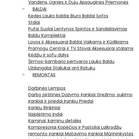
Vandens, Ugnies ir Dujų Apsauginės Priemonės
BALDAI
Kėdės
Lauko baldai
Biuro Baldai
Sofos
Stalai
Pufai
Suolai
Lentynos
Spintos ir Sandėliavimas
Baldų Komplektai
Lovos ir Aksesuarai
Baldai Vaikams ir Kūdikiams
Pramogų Centrai ir TV Stovai
Aksesuarai stalams
Kėdžių ir sofų dalys
Širmos-kambario pertvaros
Lauko Baldų
Uždangalai
Staliukai ant Ratukų
REMONTAS
Darbinės Lempos
Darbo pirštinės
Dažymo Įrankiai
Gręžimo, sukimo
įrankiai ir priedai
Įrankių Priedai
Įrankių Rinkiniai
Išsiplėtimo indai
Kaminai, kaminų detalės
Kompresoriai
Kopėčios ir Pastoliai
Laikrodžių
remonto įrankiai
Matavimo Įrankiai
Mūrininkystės