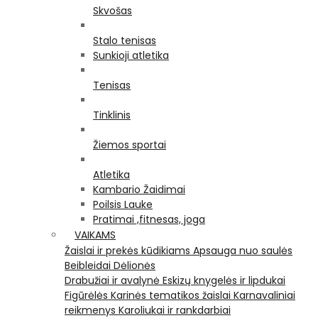
Skvošas
Stalo tenisas
Sunkioji atletika
Tenisas
Tinklinis
Žiemos sportai
Atletika
Kambario Žaidimai
Poilsis Lauke
Pratimai ,fitnesas, joga
VAIKAMS
Žaislai ir prekės kūdikiams
Apsauga nuo saulės
Beibleidai
Dėlionės
Drabužiai ir avalynė
Eskizų knygelės ir lipdukai
Figūrėlės
Karinės tematikos žaislai
Karnavaliniai
reikmenys
Karoliukai ir rankdarbiai