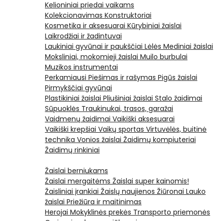
Kelioniniai priedai vaikams
Kolekcionavimas
Konstruktoriai
Kosmetika ir aksesuarai
Kūrybiniai žaislai
Laikrodžiai ir žadintuvai
Laukiniai gyvūnai ir paukščiai
Lėlės
Mediniai žaislai
Moksliniai, mokomieji žaislai
Muilo burbulai
Muzikos instrumentai
Perkamiausi
Piešimas ir rašymas
Pigūs žaislai
Pirmykščiai gyvūnai
Plastikiniai žaislai
Pliušiniai žaislai
Stalo žaidimai
Sūpuoklės
Traukinukai, trasos, garažai
Vaidmenų žaidimai
Vaikiški aksesuarai
Vaikiški krepšiai
Vaikų sportas
Virtuvėlės, buitinė
technika
Vonios žaislai
Žaidimų kompiuteriai
Žaidimų rinkiniai
Žaislai berniukams
Žaislai mergaitėms
Žaislai super kainomis!
Žaisliniai įrankiai
Žaislų naujienos
Žiūronai
Lauko
žaislai
Priežiūra ir maitinimas
Herojai
Mokyklinės prekės
Transporto priemonės