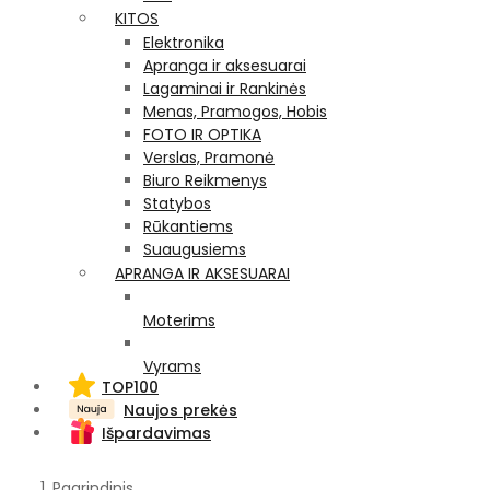
KITOS
Elektronika
Apranga ir aksesuarai
Lagaminai ir Rankinės
Menas, Pramogos, Hobis
FOTO IR OPTIKA
Verslas, Pramonė
Biuro Reikmenys
Statybos
Rūkantiems
Suaugusiems
APRANGA IR AKSESUARAI
Moterims
Vyrams
TOP100
Naujos prekės
Išpardavimas
Pagrindinis