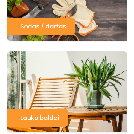
Sodas / daržas
Lauko baldai