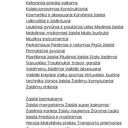
Kelioniniai priedai vaikams
Kolekcionavimas
Konstruktoriai
Kosmetika ir aksesuarai
Kūrybiniai žaislai
Laikrodžiai ir žadintuvai
Laukiniai gyvūnai ir paukščiai
Lėlės
Mediniai žaislai
Moksliniai, mokomieji žaislai
Muilo burbulai
Muzikos instrumentai
Perkamiausi
Piešimas ir rašymas
Pigūs žaislai
Pirmykščiai gyvūnai
Plastikiniai žaislai
Pliušiniai žaislai
Stalo žaidimai
Sūpuoklės
Traukinukai, trasos, garažai
Vaidmenų žaidimai
Vaikiški aksesuarai
Vaikiški krepšiai
Vaikų sportas
Virtuvėlės, buitinė
technika
Vonios žaislai
Žaidimų kompiuteriai
Žaidimų rinkiniai
Žaislai berniukams
Žaislai mergaitėms
Žaislai super kainomis!
Žaisliniai įrankiai
Žaislų naujienos
Žiūronai
Lauko
žaislai
Priežiūra ir maitinimas
Herojai
Mokyklinės prekės
Transporto priemonės