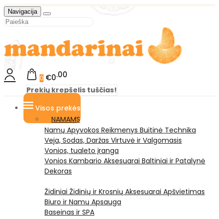
Navigacija
00
€0
0
Prekių krepšelis tuščias!
Visos prekės
NAMAMS
Namų Apyvokos Reikmenys
Buitinė Technika
Veja, Sodas, Daržas
Virtuvė ir Valgomasis
Vonios, tualeto įranga
Vonios Kambario Aksesuarai
Baltiniai ir Patalynė
Dekoras
Židiniai
Židinių ir Krosnių Aksesuarai
Apšvietimas
Biuro ir Namų Apsauga
Baseinas ir SPA