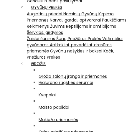
Geriausi rudens pasiūlymai
GYVŪNŲ PREKĖS
Augintinių priedai
Naminių Gyvūnų Kirpimo
Priemonės
Narvai, gardai, aptvararai
Paukščiams
Reikmenys Žuvims
Reptilijoms ir amfibijoms
Šėryklos, girdyklos
Žaislai šunims
Šunų Priežiūros Prekės
Vėžimėliai
gyvūnams
Antkakliai, pavadėliai, dresūros
priemonės
Gyvūnų nešyklės ir boksai
Kačių
Priežiūros Prekės
GROŽIS
Grožio salonų įranga ir priemonės
Hialurono rūgšties serumai
Kvepalai
Maisto papildai
Makiažo priemonės