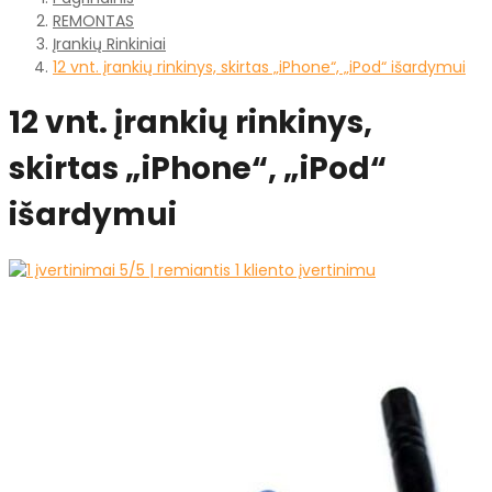
REMONTAS
Įrankių Rinkiniai
12 vnt. įrankių rinkinys, skirtas „iPhone“, „iPod“ išardymui
12 vnt. įrankių rinkinys,
skirtas „iPhone“, „iPod“
išardymui
5
/5 | remiantis
1
kliento įvertinimu