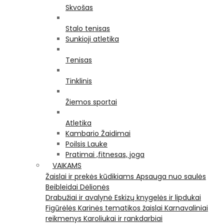
Skvošas
Stalo tenisas
Sunkioji atletika
Tenisas
Tinklinis
Žiemos sportai
Atletika
Kambario Žaidimai
Poilsis Lauke
Pratimai ,fitnesas, joga
VAIKAMS
Žaislai ir prekės kūdikiams
Apsauga nuo saulės
Beibleidai
Dėlionės
Drabužiai ir avalynė
Eskizų knygelės ir lipdukai
Figūrėlės
Karinės tematikos žaislai
Karnavaliniai
reikmenys
Karoliukai ir rankdarbiai