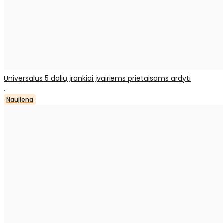
Universalūs 5 dalių įrankiai įvairiems prietaisams ardyti
..
Naujiena