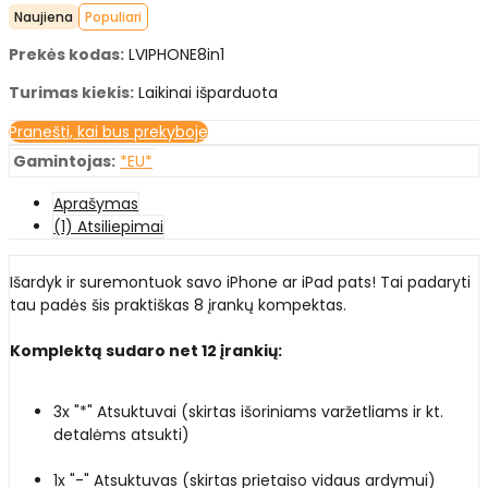
Naujiena
Populiari
Prekės kodas:
LVIPHONE8in1
Turimas kiekis:
Laikinai išparduota
Pranešti, kai bus prekyboje
Gamintojas:
*EU*
Aprašymas
(1) Atsiliepimai
Išardyk ir suremontuok savo iPhone ar iPad pats! Tai padaryti
tau padės šis praktiškas 8 įrankų kompektas.
Komplektą sudaro net 12 įrankių:
3x "*" Atsuktuvai (skirtas išoriniams varžetliams ir kt.
detalėms atsukti)
1x "-" Atsuktuvas (skirtas prietaiso vidaus ardymui)