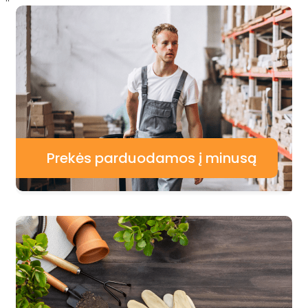
Prekės parduodamos į minusą