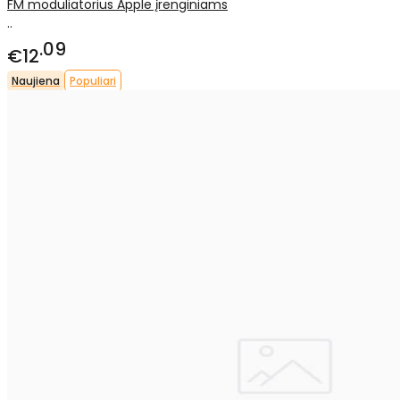
FM moduliatorius Apple įrenginiams
..
09
€12
Naujiena
Populiari