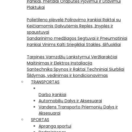
Įrankiai, metalai
Orapūtės
Pjovimui ir Litavimui
Plaktukai
Polietileno plėvelė
Poliravimo Įrankiai
Raktai su
Keičiamomis Galvutėmis
Replės, žnyplės ir
spaustuvai
Sandarinimo medžiagos
Segtuvai ir Pneumatiniai
Įrankiai Vinims Kalti
Sriegikliai
Staklės, šlifuokliai
Tarpinės
Vamzdžių Lankstymui
Veržliarakčiai
Maitinimas ir Elektros Instaliacija
Santechnika
Spynos ir Raktai
Techniniai Siurbliai
Šildymas, vėdinimas ir kondicionavimas
TRANSPORTAS
Darbo Įrankiai
Automobilių Dalys ir Aksesuarai
Vandens Transporto Priemonių Dalys ir
Aksesuarai
SPORTAS
Apranga sportui