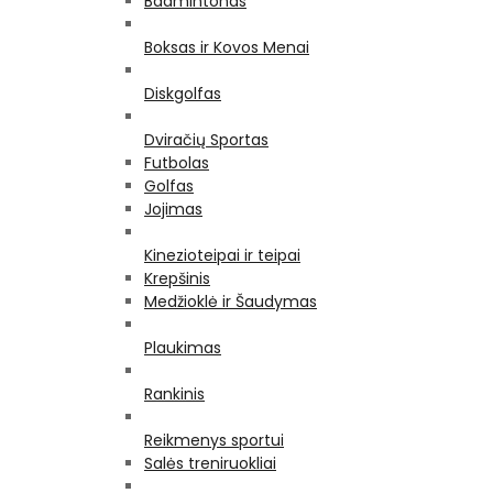
Badmintonas
Boksas ir Kovos Menai
Diskgolfas
Dviračių Sportas
Futbolas
Golfas
Jojimas
Kinezioteipai ir teipai
Krepšinis
Medžioklė ir Šaudymas
Plaukimas
Rankinis
Reikmenys sportui
Salės treniruokliai