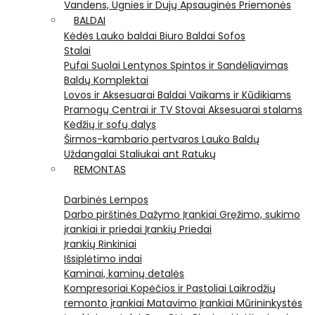
Vandens, Ugnies ir Dujų Apsauginės Priemonės
BALDAI
Kėdės
Lauko baldai
Biuro Baldai
Sofos
Stalai
Pufai
Suolai
Lentynos
Spintos ir Sandėliavimas
Baldų Komplektai
Lovos ir Aksesuarai
Baldai Vaikams ir Kūdikiams
Pramogų Centrai ir TV Stovai
Aksesuarai stalams
Kėdžių ir sofų dalys
Širmos-kambario pertvaros
Lauko Baldų
Uždangalai
Staliukai ant Ratukų
REMONTAS
Darbinės Lempos
Darbo pirštinės
Dažymo Įrankiai
Gręžimo, sukimo
įrankiai ir priedai
Įrankių Priedai
Įrankių Rinkiniai
Išsiplėtimo indai
Kaminai, kaminų detalės
Kompresoriai
Kopėčios ir Pastoliai
Laikrodžių
remonto įrankiai
Matavimo Įrankiai
Mūrininkystės