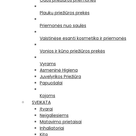
Odos priežiūros priemonės
Plaukų priežiūros prekės
Priemonės nuo saulės
Vaistinėse esanti kosmetika ir priemonės
Vonios ir kūno priežiūros prekės
Vyrams
Asmeninė Higiena
Juvelyrikos Priežiūra
Papuošalai
Kojoms
SVEIKATA
Įtvarai
Neįgaliesiems
Matavimo prietaisai
Inhaliatoriai
Kita