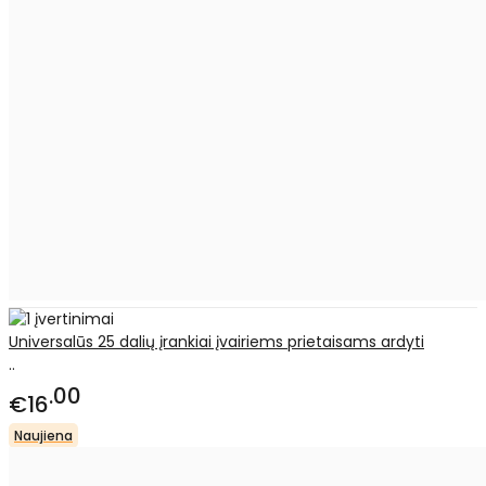
Universalūs 25 dalių įrankiai įvairiems prietaisams ardyti
..
00
€16
Naujiena