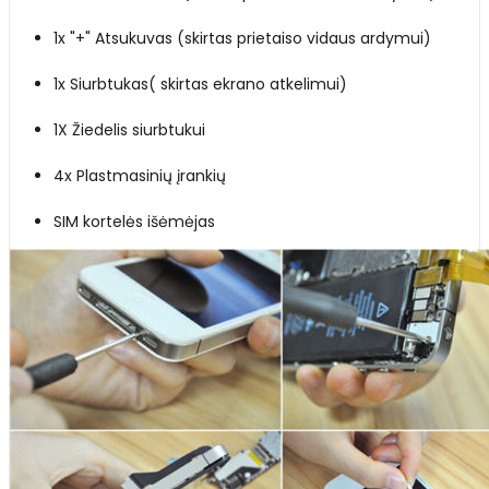
1x "+" Atsukuvas (skirtas prietaiso vidaus ardymui)
1x Siurbtukas( skirtas ekrano atkelimui)
1X Žiedelis siurbtukui
4x Plastmasinių įrankių
SIM kortelės išėmėjas