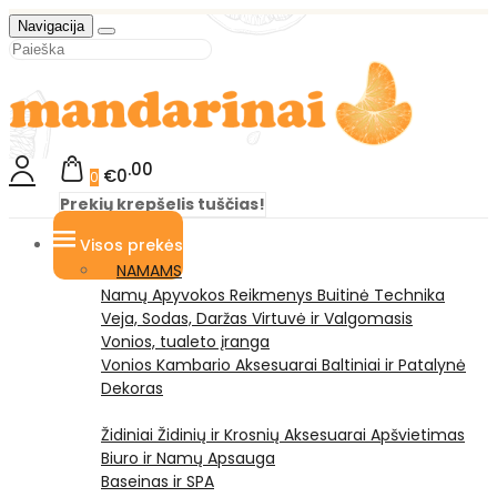
Navigacija
00
€0
0
Prekių krepšelis tuščias!
Visos prekės
NAMAMS
Namų Apyvokos Reikmenys
Buitinė Technika
Veja, Sodas, Daržas
Virtuvė ir Valgomasis
Vonios, tualeto įranga
Vonios Kambario Aksesuarai
Baltiniai ir Patalynė
Dekoras
Židiniai
Židinių ir Krosnių Aksesuarai
Apšvietimas
Biuro ir Namų Apsauga
Baseinas ir SPA