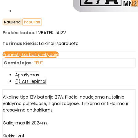
Naujiena
Populiari
Prekės kodas:
LVBATERIJA12V
Turimas kiekis:
Laikinai išparduota
Pranešti, kai bus prekyboje
Gamintojas:
*EU*
Aprašymas
(1) Atsiliepimai
Alkaline tipo 12V baterija 27A. Plačiai naudojama nutolinio
valdymo pulteliuose, signalizacijose. Tinkama anti-lojimo ir
dresavimo antkakliams
Galiojimas iki 2024m.
Kiekis: 1vnt..