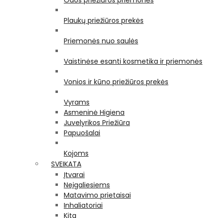
Odos priežiūros priemonės
Plaukų priežiūros prekės
Priemonės nuo saulės
Vaistinėse esanti kosmetika ir priemonės
Vonios ir kūno priežiūros prekės
Vyrams
Asmeninė Higiena
Juvelyrikos Priežiūra
Papuošalai
Kojoms
SVEIKATA
Įtvarai
Neįgaliesiems
Matavimo prietaisai
Inhaliatoriai
Kita