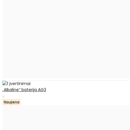
„Alkaline“ baterija AG3
..
Naujiena