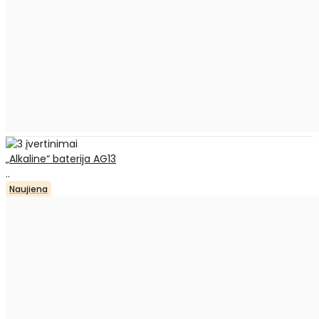
„Alkaline“ baterija AG13
..
Naujiena