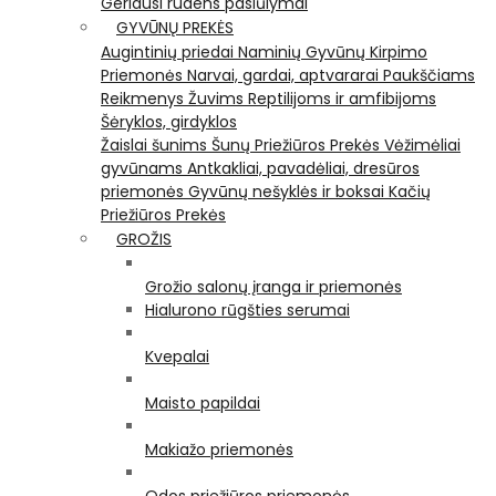
Geriausi rudens pasiūlymai
GYVŪNŲ PREKĖS
Augintinių priedai
Naminių Gyvūnų Kirpimo
Priemonės
Narvai, gardai, aptvararai
Paukščiams
Reikmenys Žuvims
Reptilijoms ir amfibijoms
Šėryklos, girdyklos
Žaislai šunims
Šunų Priežiūros Prekės
Vėžimėliai
gyvūnams
Antkakliai, pavadėliai, dresūros
priemonės
Gyvūnų nešyklės ir boksai
Kačių
Priežiūros Prekės
GROŽIS
Grožio salonų įranga ir priemonės
Hialurono rūgšties serumai
Kvepalai
Maisto papildai
Makiažo priemonės