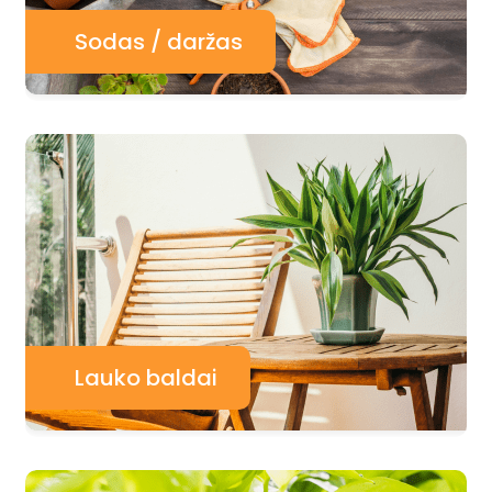
Sodas / daržas
Lauko baldai