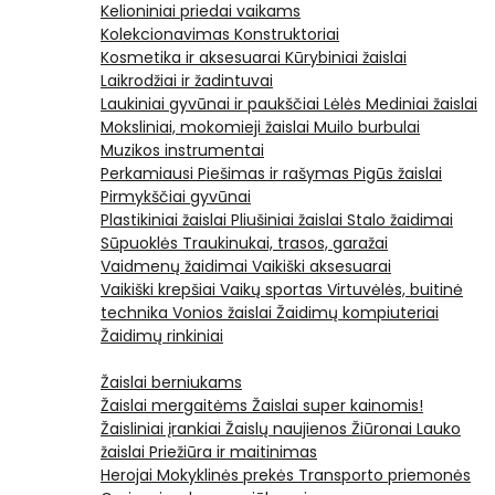
Kelioniniai priedai vaikams
Kolekcionavimas
Konstruktoriai
Kosmetika ir aksesuarai
Kūrybiniai žaislai
Laikrodžiai ir žadintuvai
Laukiniai gyvūnai ir paukščiai
Lėlės
Mediniai žaislai
Moksliniai, mokomieji žaislai
Muilo burbulai
Muzikos instrumentai
Perkamiausi
Piešimas ir rašymas
Pigūs žaislai
Pirmykščiai gyvūnai
Plastikiniai žaislai
Pliušiniai žaislai
Stalo žaidimai
Sūpuoklės
Traukinukai, trasos, garažai
Vaidmenų žaidimai
Vaikiški aksesuarai
Vaikiški krepšiai
Vaikų sportas
Virtuvėlės, buitinė
technika
Vonios žaislai
Žaidimų kompiuteriai
Žaidimų rinkiniai
Žaislai berniukams
Žaislai mergaitėms
Žaislai super kainomis!
Žaisliniai įrankiai
Žaislų naujienos
Žiūronai
Lauko
žaislai
Priežiūra ir maitinimas
Herojai
Mokyklinės prekės
Transporto priemonės