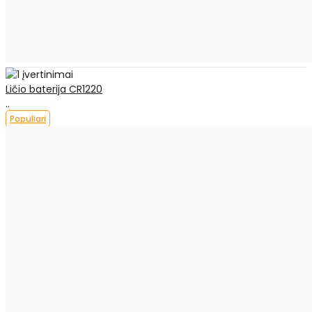
Ličio baterija CR1220
..
Populiari