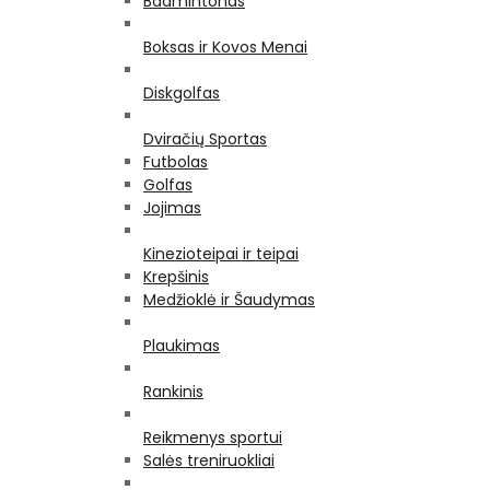
Badmintonas
Boksas ir Kovos Menai
Diskgolfas
Dviračių Sportas
Futbolas
Golfas
Jojimas
Kinezioteipai ir teipai
Krepšinis
Medžioklė ir Šaudymas
Plaukimas
Rankinis
Reikmenys sportui
Salės treniruokliai