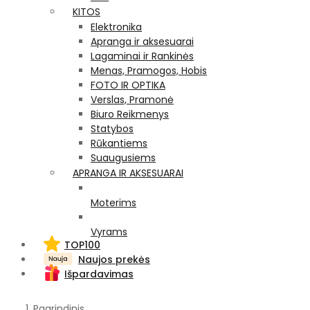
KITOS
Elektronika
Apranga ir aksesuarai
Lagaminai ir Rankinės
Menas, Pramogos, Hobis
FOTO IR OPTIKA
Verslas, Pramonė
Biuro Reikmenys
Statybos
Rūkantiems
Suaugusiems
APRANGA IR AKSESUARAI
Moterims
Vyrams
TOP100
Naujos prekės
Išpardavimas
Pagrindinis