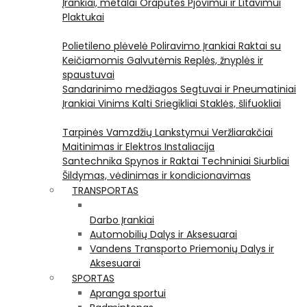
Įrankiai, metalai
Orapūtės
Pjovimui ir Litavimui
Plaktukai
Polietileno plėvelė
Poliravimo Įrankiai
Raktai su
Keičiamomis Galvutėmis
Replės, žnyplės ir
spaustuvai
Sandarinimo medžiagos
Segtuvai ir Pneumatiniai
Įrankiai Vinims Kalti
Sriegikliai
Staklės, šlifuokliai
Tarpinės
Vamzdžių Lankstymui
Veržliarakčiai
Maitinimas ir Elektros Instaliacija
Santechnika
Spynos ir Raktai
Techniniai Siurbliai
Šildymas, vėdinimas ir kondicionavimas
TRANSPORTAS
Darbo Įrankiai
Automobilių Dalys ir Aksesuarai
Vandens Transporto Priemonių Dalys ir
Aksesuarai
SPORTAS
Apranga sportui