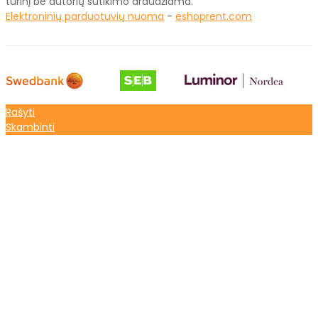
turinį be autorių sutikimo draudžiama.
Elektroninių parduotuvių nuoma
-
eshoprent.com
Rašyti
Skambinti