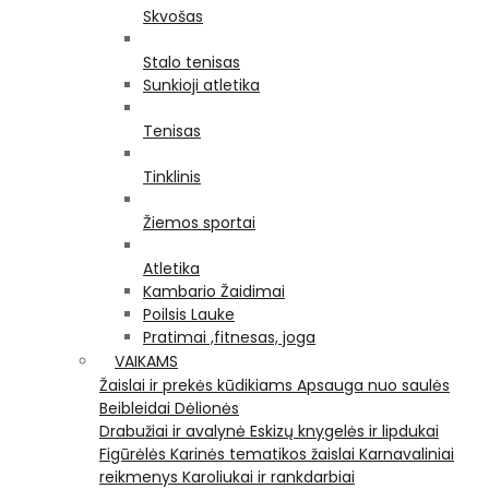
Skvošas
Stalo tenisas
Sunkioji atletika
Tenisas
Tinklinis
Žiemos sportai
Atletika
Kambario Žaidimai
Poilsis Lauke
Pratimai ,fitnesas, joga
VAIKAMS
Žaislai ir prekės kūdikiams
Apsauga nuo saulės
Beibleidai
Dėlionės
Drabužiai ir avalynė
Eskizų knygelės ir lipdukai
Figūrėlės
Karinės tematikos žaislai
Karnavaliniai
reikmenys
Karoliukai ir rankdarbiai