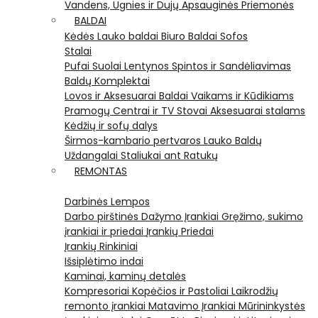
Vandens, Ugnies ir Dujų Apsauginės Priemonės
BALDAI
Kėdės
Lauko baldai
Biuro Baldai
Sofos
Stalai
Pufai
Suolai
Lentynos
Spintos ir Sandėliavimas
Baldų Komplektai
Lovos ir Aksesuarai
Baldai Vaikams ir Kūdikiams
Pramogų Centrai ir TV Stovai
Aksesuarai stalams
Kėdžių ir sofų dalys
Širmos-kambario pertvaros
Lauko Baldų
Uždangalai
Staliukai ant Ratukų
REMONTAS
Darbinės Lempos
Darbo pirštinės
Dažymo Įrankiai
Gręžimo, sukimo
įrankiai ir priedai
Įrankių Priedai
Įrankių Rinkiniai
Išsiplėtimo indai
Kaminai, kaminų detalės
Kompresoriai
Kopėčios ir Pastoliai
Laikrodžių
remonto įrankiai
Matavimo Įrankiai
Mūrininkystės