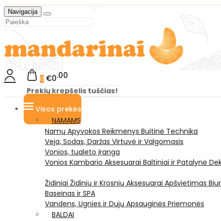
Navigacija
00
€0
0
Prekių krepšelis tuščias!
Visos prekės
NAMAMS
Namų Apyvokos Reikmenys
Buitinė Technika
Veja, Sodas, Daržas
Virtuvė ir Valgomasis
Vonios, tualeto įranga
Vonios Kambario Aksesuarai
Baltiniai ir Patalynė
Dek
Židiniai
Židinių ir Krosnių Aksesuarai
Apšvietimas
Biu
Baseinas ir SPA
Vandens, Ugnies ir Dujų Apsauginės Priemonės
BALDAI