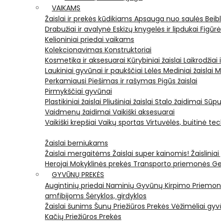
VAIKAMS
Žaislai ir prekės kūdikiams
Apsauga nuo saulės
Beib
Drabužiai ir avalynė
Eskizų knygelės ir lipdukai
Figūr
Kelioniniai priedai vaikams
Kolekcionavimas
Konstruktoriai
Kosmetika ir aksesuarai
Kūrybiniai žaislai
Laikrodžiai 
Laukiniai gyvūnai ir paukščiai
Lėlės
Mediniai žaislai
M
Perkamiausi
Piešimas ir rašymas
Pigūs žaislai
Pirmykščiai gyvūnai
Plastikiniai žaislai
Pliušiniai žaislai
Stalo žaidimai
Sūpu
Vaidmenų žaidimai
Vaikiški aksesuarai
Vaikiški krepšiai
Vaikų sportas
Virtuvėlės, buitinė te
Žaislai berniukams
Žaislai mergaitėms
Žaislai super kainomis!
Žaisliniai
Herojai
Mokyklinės prekės
Transporto priemonės
Ge
GYVŪNŲ PREKĖS
Augintinių priedai
Naminių Gyvūnų Kirpimo Priemo
amfibijoms
Šėryklos, girdyklos
Žaislai šunims
Šunų Priežiūros Prekės
Vėžimėliai g
Kačių Priežiūros Prekės