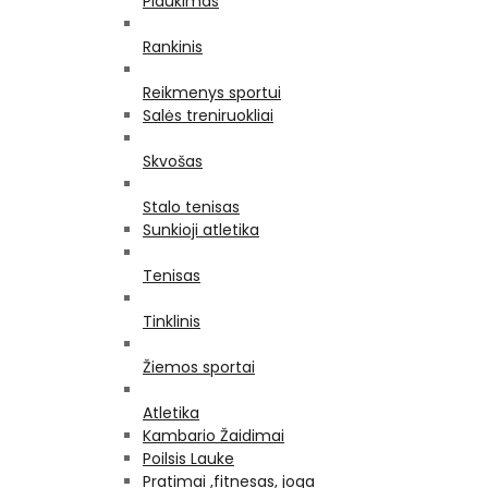
Plaukimas
Rankinis
Reikmenys sportui
Salės treniruokliai
Skvošas
Stalo tenisas
Sunkioji atletika
Tenisas
Tinklinis
Žiemos sportai
Atletika
Kambario Žaidimai
Poilsis Lauke
Pratimai ,fitnesas, joga