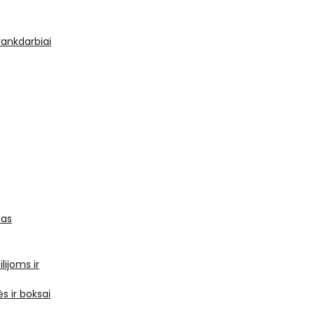
 rankdarbiai
mas
ilijoms ir
s ir boksai