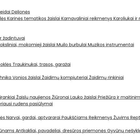
leidai
Dėlionės
ėlės
Karinės tematikos žaislai
Karnavaliniai reikmenys
Karoliukai ir
ir žadintuvai
oksliniai, mokomieji žaislai
Muilo burbulai
Muzikos instrumentai
oklės
Traukinukai, trasos, garažai
chnika
Vonios žaislai
Žaidimų kompiuteriai
Žaidimų rinkiniai
 įrankiai
Žaislų naujienos
Žiūronai
Lauko žaislai
Priežiūra ir maitini
riausi rudens pasiūlymai
nės
Narvai, gardai, aptvararai
Paukščiams
Reikmenys Žuvims
Rept
yvūnams
Antkakliai, pavadėliai, dresūros priemonės
Gyvūnų nešyklė