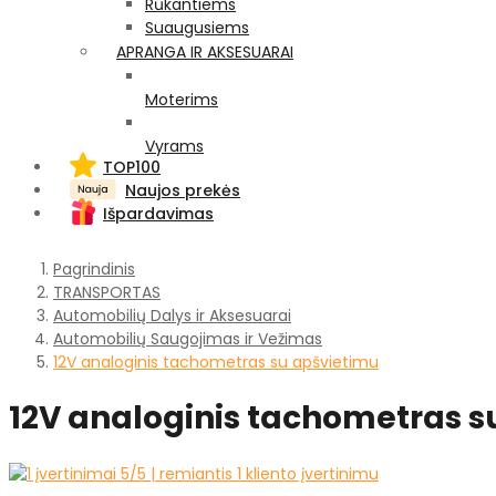
Rūkantiems
Suaugusiems
APRANGA IR AKSESUARAI
Moterims
Vyrams
TOP100
Naujos prekės
Išpardavimas
Pagrindinis
TRANSPORTAS
Automobilių Dalys ir Aksesuarai
Automobilių Saugojimas ir Vežimas
12V analoginis tachometras su apšvietimu
12V analoginis tachometras s
5
/5 | remiantis
1
kliento įvertinimu