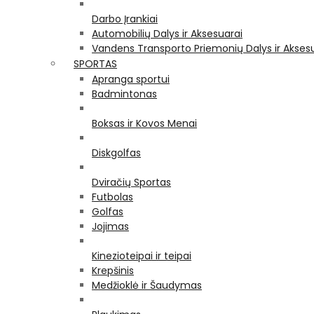
Darbo Įrankiai
Automobilių Dalys ir Aksesuarai
Vandens Transporto Priemonių Dalys ir Akses
SPORTAS
Apranga sportui
Badmintonas
Boksas ir Kovos Menai
Diskgolfas
Dviračių Sportas
Futbolas
Golfas
Jojimas
Kinezioteipai ir teipai
Krepšinis
Medžioklė ir Šaudymas