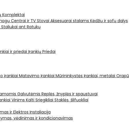
ų Komplektai
ogų Centrai ir TV Stovai
Aksesuarai stalams
Kėdžių ir sofų dalys
i
Staliukai ant Ratukų
kiai ir priedai
Įrankių Priedai
o įrankiai
Matavimo Įrankiai
Mūrininkystės Įrankiai, metalai
Orapū
čiamomis Galvutėmis
Replės, žnyplės ir spaustuvai
ankiai Vinims Kalti
Sriegikliai
Staklės, šlifuokliai
mas ir Elektros Instaliacija
dymas, vėdinimas ir kondicionavimas