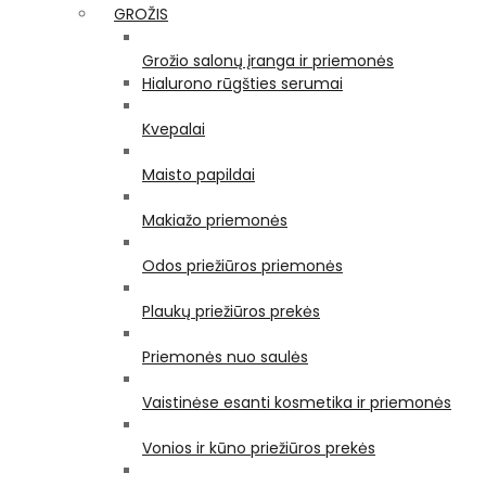
GROŽIS
Grožio salonų įranga ir priemonės
Hialurono rūgšties serumai
Kvepalai
Maisto papildai
Makiažo priemonės
Odos priežiūros priemonės
Plaukų priežiūros prekės
Priemonės nuo saulės
Vaistinėse esanti kosmetika ir priemonės
Vonios ir kūno priežiūros prekės