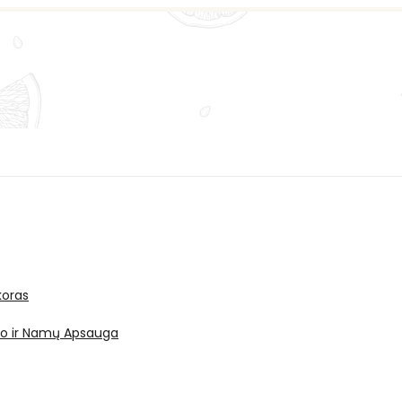
oras
ro ir Namų Apsauga