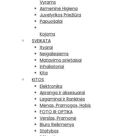
Vyrams
Asmeninė Higiena
Juvelyrikos Priežiūra
Papuošalai
Kojoms
SVEIKATA
Įtvarai
Neįgaliesiems
Matavimo prietaisai
Inhaliatoriai
Kita
KITOS
Elektronika
Apranga ir aksesuarai
Lagaminai ir Rankinės
Menas, Pramogos, Hobis
FOTO IR OPTIKA
Verslas, Pramonė
Biuro Reikmenys
Statybos