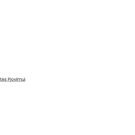
tės
Pjovimui