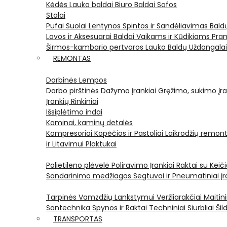
Kėdės
Lauko baldai
Biuro Baldai
Sofos
Stalai
Pufai
Suolai
Lentynos
Spintos ir Sandėliavimas
Bald
Lovos ir Aksesuarai
Baldai Vaikams ir Kūdikiams
Pram
Širmos-kambario pertvaros
Lauko Baldų Uždangala
REMONTAS
Darbinės Lempos
Darbo pirštinės
Dažymo Įrankiai
Gręžimo, sukimo įran
Įrankių Rinkiniai
Išsiplėtimo indai
Kaminai, kaminų detalės
Kompresoriai
Kopėčios ir Pastoliai
Laikrodžių remont
ir Litavimui
Plaktukai
Polietileno plėvelė
Poliravimo Įrankiai
Raktai su Kei
Sandarinimo medžiagos
Segtuvai ir Pneumatiniai Įr
Tarpinės
Vamzdžių Lankstymui
Veržliarakčiai
Maitini
Santechnika
Spynos ir Raktai
Techniniai Siurbliai
Šil
TRANSPORTAS