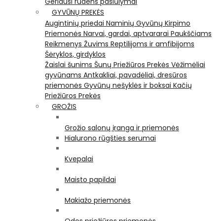
Geriausi rudens pasiūlymai
GYVŪNŲ PREKĖS
Augintinių priedai
Naminių Gyvūnų Kirpimo
Priemonės
Narvai, gardai, aptvararai
Paukščiams
Reikmenys Žuvims
Reptilijoms ir amfibijoms
Šėryklos, girdyklos
Žaislai šunims
Šunų Priežiūros Prekės
Vėžimėliai
gyvūnams
Antkakliai, pavadėliai, dresūros
priemonės
Gyvūnų nešyklės ir boksai
Kačių
Priežiūros Prekės
GROŽIS
Grožio salonų įranga ir priemonės
Hialurono rūgšties serumai
Kvepalai
Maisto papildai
Makiažo priemonės