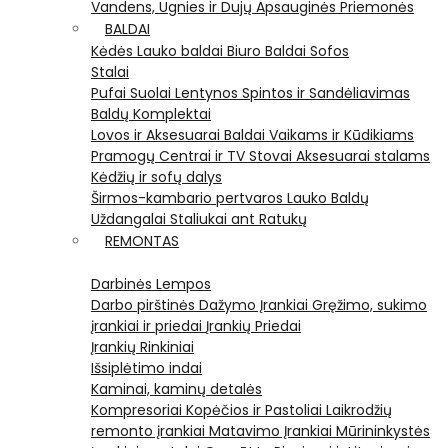
Vandens, Ugnies ir Dujų Apsauginės Priemonės
BALDAI
Kėdės
Lauko baldai
Biuro Baldai
Sofos
Stalai
Pufai
Suolai
Lentynos
Spintos ir Sandėliavimas
Baldų Komplektai
Lovos ir Aksesuarai
Baldai Vaikams ir Kūdikiams
Pramogų Centrai ir TV Stovai
Aksesuarai stalams
Kėdžių ir sofų dalys
Širmos-kambario pertvaros
Lauko Baldų
Uždangalai
Staliukai ant Ratukų
REMONTAS
Darbinės Lempos
Darbo pirštinės
Dažymo Įrankiai
Gręžimo, sukimo
įrankiai ir priedai
Įrankių Priedai
Įrankių Rinkiniai
Išsiplėtimo indai
Kaminai, kaminų detalės
Kompresoriai
Kopėčios ir Pastoliai
Laikrodžių
remonto įrankiai
Matavimo Įrankiai
Mūrininkystės