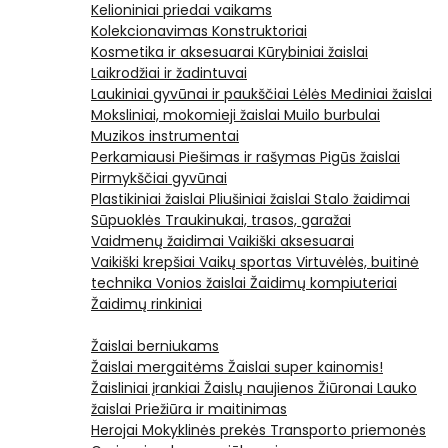
Kelioniniai priedai vaikams
Kolekcionavimas
Konstruktoriai
Kosmetika ir aksesuarai
Kūrybiniai žaislai
Laikrodžiai ir žadintuvai
Laukiniai gyvūnai ir paukščiai
Lėlės
Mediniai žaislai
Moksliniai, mokomieji žaislai
Muilo burbulai
Muzikos instrumentai
Perkamiausi
Piešimas ir rašymas
Pigūs žaislai
Pirmykščiai gyvūnai
Plastikiniai žaislai
Pliušiniai žaislai
Stalo žaidimai
Sūpuoklės
Traukinukai, trasos, garažai
Vaidmenų žaidimai
Vaikiški aksesuarai
Vaikiški krepšiai
Vaikų sportas
Virtuvėlės, buitinė
technika
Vonios žaislai
Žaidimų kompiuteriai
Žaidimų rinkiniai
Žaislai berniukams
Žaislai mergaitėms
Žaislai super kainomis!
Žaisliniai įrankiai
Žaislų naujienos
Žiūronai
Lauko
žaislai
Priežiūra ir maitinimas
Herojai
Mokyklinės prekės
Transporto priemonės