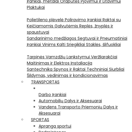
Įrankiai, metalai
Orapūtės
Pjovimui ir Litavimui
Plaktukai
Polietileno plėvelė
Poliravimo Įrankiai
Raktai su
Keičiamomis Galvutėmis
Replės, žnyplės ir
spaustuvai
Sandarinimo medžiagos
Segtuvai ir Pneumatiniai
Įrankiai Vinims Kalti
Sriegikliai
Staklės, šlifuokliai
Tarpinės
Vamzdžių Lankstymui
Veržliarakčiai
Maitinimas ir Elektros Instaliacija
Santechnika
Spynos ir Raktai
Techniniai Siurbliai
Šildymas, vėdinimas ir kondicionavimas
TRANSPORTAS
Darbo Įrankiai
Automobilių Dalys ir Aksesuarai
Vandens Transporto Priemonių Dalys ir
Aksesuarai
SPORTAS
Apranga sportui