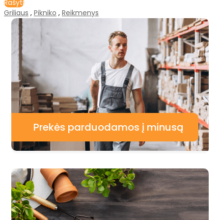
Rašyti
Griliaus
,
Pikniko
,
Reikmenys
Prekės parduodamos į minusą