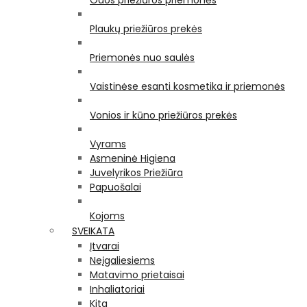
Odos priežiūros priemonės
Plaukų priežiūros prekės
Priemonės nuo saulės
Vaistinėse esanti kosmetika ir priemonės
Vonios ir kūno priežiūros prekės
Vyrams
Asmeninė Higiena
Juvelyrikos Priežiūra
Papuošalai
Kojoms
SVEIKATA
Įtvarai
Neįgaliesiems
Matavimo prietaisai
Inhaliatoriai
Kita