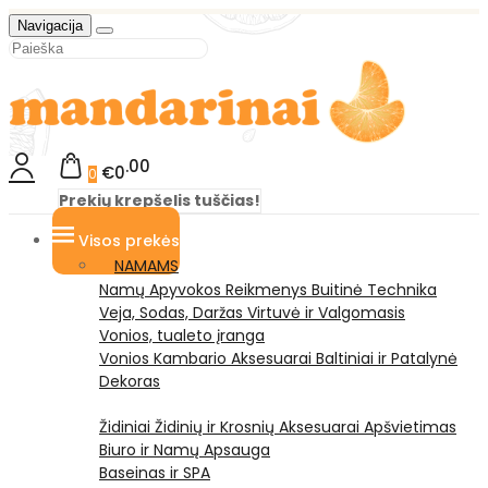
Navigacija
00
€0
0
Prekių krepšelis tuščias!
Visos prekės
NAMAMS
Namų Apyvokos Reikmenys
Buitinė Technika
Veja, Sodas, Daržas
Virtuvė ir Valgomasis
Vonios, tualeto įranga
Vonios Kambario Aksesuarai
Baltiniai ir Patalynė
Dekoras
Židiniai
Židinių ir Krosnių Aksesuarai
Apšvietimas
Biuro ir Namų Apsauga
Baseinas ir SPA