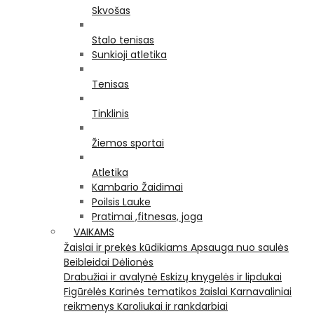
Skvošas
Stalo tenisas
Sunkioji atletika
Tenisas
Tinklinis
Žiemos sportai
Atletika
Kambario Žaidimai
Poilsis Lauke
Pratimai ,fitnesas, joga
VAIKAMS
Žaislai ir prekės kūdikiams
Apsauga nuo saulės
Beibleidai
Dėlionės
Drabužiai ir avalynė
Eskizų knygelės ir lipdukai
Figūrėlės
Karinės tematikos žaislai
Karnavaliniai
reikmenys
Karoliukai ir rankdarbiai