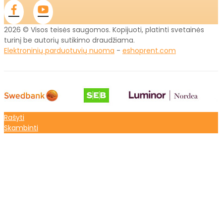
2026 © Visos teisės saugomos. Kopijuoti, platinti svetainės
turinį be autorių sutikimo draudžiama.
Elektroninių parduotuvių nuoma
-
eshoprent.com
Rašyti
Skambinti