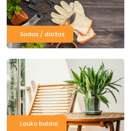
Sodas / daržas
Lauko baldai