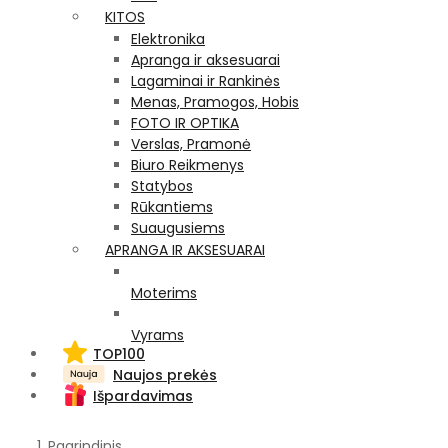
KITOS
Elektronika
Apranga ir aksesuarai
Lagaminai ir Rankinės
Menas, Pramogos, Hobis
FOTO IR OPTIKA
Verslas, Pramonė
Biuro Reikmenys
Statybos
Rūkantiems
Suaugusiems
APRANGA IR AKSESUARAI
Moterims
Vyrams
TOP100
Naujos prekės
Išpardavimas
Pagrindinis