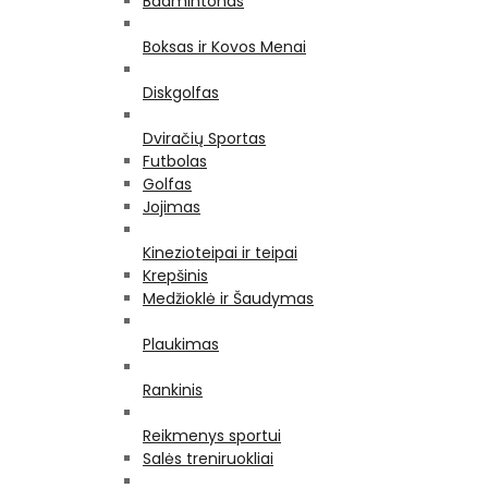
Badmintonas
Boksas ir Kovos Menai
Diskgolfas
Dviračių Sportas
Futbolas
Golfas
Jojimas
Kinezioteipai ir teipai
Krepšinis
Medžioklė ir Šaudymas
Plaukimas
Rankinis
Reikmenys sportui
Salės treniruokliai