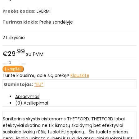
Prekės kodas:
LVERMI
Turimas kiekis:
Prekė sandėlyje
2 L skysčio
99
€29
su PVM
Turite klausimų apie šią prekę?
Klauskite
Gamintojas:
*EU*
Aprašymas
(0) Atsiliepimai
Sanitarinis skystis cisternoms THETFORD. THETFORD labai
efektyviai skatina ne tik išmatų skaidymą bet efektyviai
suskaido įvairių rūšių tualetinį popierių. Šis tualeto priedas
gerai išvalo unitazo dubenį ir sukuria apsauginį sluoksnį kuris