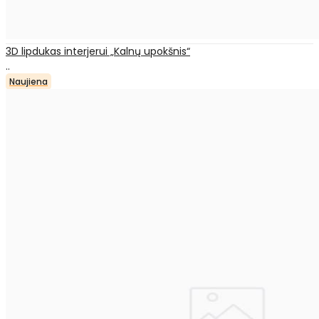
3D lipdukas interjerui „Kalnų upokšnis“
..
Naujiena