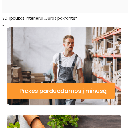
3D lipdukas interjerui „Jūros pakrantė“
..
Prekės parduodamos į minusą