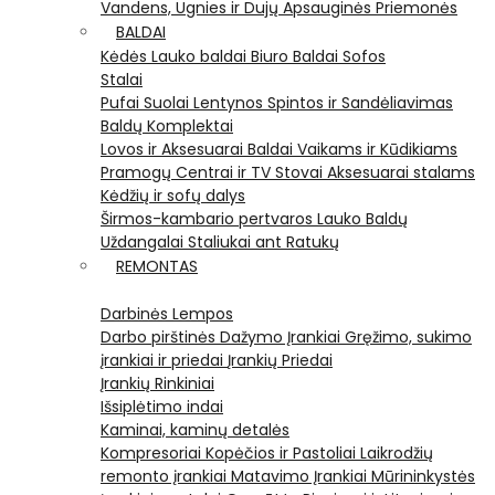
Vandens, Ugnies ir Dujų Apsauginės Priemonės
BALDAI
Kėdės
Lauko baldai
Biuro Baldai
Sofos
Stalai
Pufai
Suolai
Lentynos
Spintos ir Sandėliavimas
Baldų Komplektai
Lovos ir Aksesuarai
Baldai Vaikams ir Kūdikiams
Pramogų Centrai ir TV Stovai
Aksesuarai stalams
Kėdžių ir sofų dalys
Širmos-kambario pertvaros
Lauko Baldų
Uždangalai
Staliukai ant Ratukų
REMONTAS
Darbinės Lempos
Darbo pirštinės
Dažymo Įrankiai
Gręžimo, sukimo
įrankiai ir priedai
Įrankių Priedai
Įrankių Rinkiniai
Išsiplėtimo indai
Kaminai, kaminų detalės
Kompresoriai
Kopėčios ir Pastoliai
Laikrodžių
remonto įrankiai
Matavimo Įrankiai
Mūrininkystės