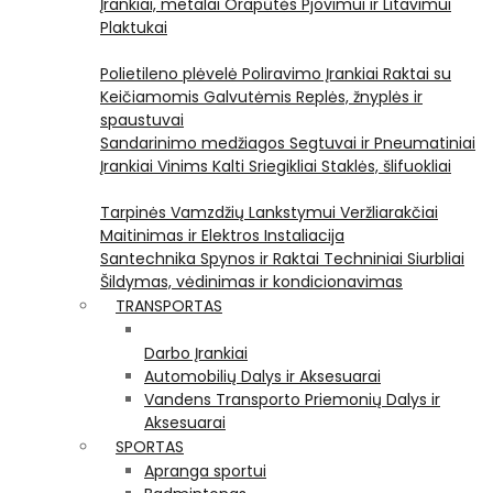
Įrankiai, metalai
Orapūtės
Pjovimui ir Litavimui
Plaktukai
Polietileno plėvelė
Poliravimo Įrankiai
Raktai su
Keičiamomis Galvutėmis
Replės, žnyplės ir
spaustuvai
Sandarinimo medžiagos
Segtuvai ir Pneumatiniai
Įrankiai Vinims Kalti
Sriegikliai
Staklės, šlifuokliai
Tarpinės
Vamzdžių Lankstymui
Veržliarakčiai
Maitinimas ir Elektros Instaliacija
Santechnika
Spynos ir Raktai
Techniniai Siurbliai
Šildymas, vėdinimas ir kondicionavimas
TRANSPORTAS
Darbo Įrankiai
Automobilių Dalys ir Aksesuarai
Vandens Transporto Priemonių Dalys ir
Aksesuarai
SPORTAS
Apranga sportui