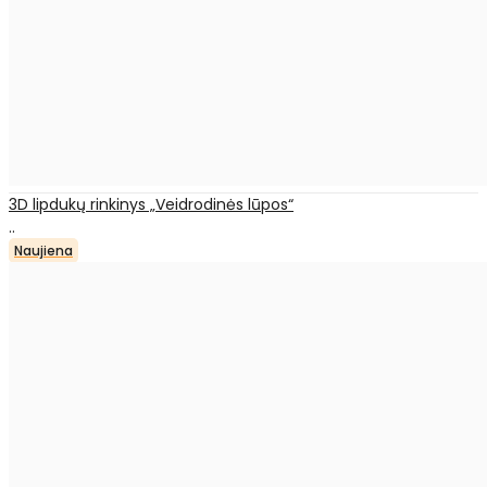
3D lipdukų rinkinys „Veidrodinės lūpos“
..
Naujiena