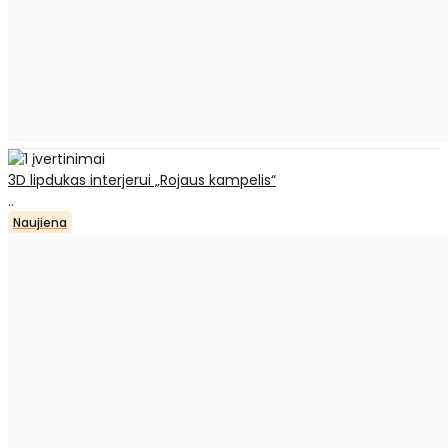
3D lipdukas interjerui „Rojaus kampelis“
..
Naujiena