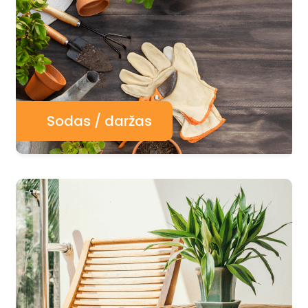
Sodas / daržas