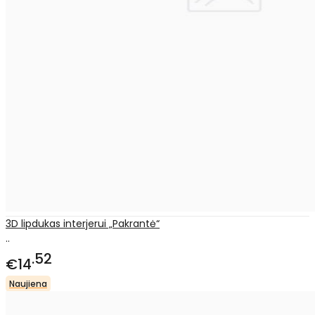
3D lipdukas interjerui „Pakrantė“
..
52
€14
Naujiena