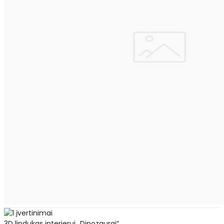
3D lipdukas interjerui „Dinozaurai“