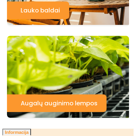
Lauko baldai
Augalų auginimo lempos
Informacija