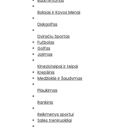
Badmintonas
Boksas ir Kovos Menai
Diskgolfas
Dviračių Sportas
Futbolas
Golfas
Jojimas
Kinezioteipai ir teipai
Krepšinis
Medžioklė ir Šaudymas
Plaukimas
Rankinis
Reikmenys sportui
Salės treniruokliai