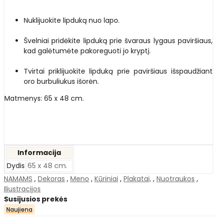
Nuklijuokite lipduką nuo lapo.
Švelniai pridėkite lipduką prie švaraus lygaus paviršiaus,
kad galėtumėte pakoreguoti jo kryptį.
Tvirtai priklijuokite lipduką prie paviršiaus išspaudžiant
oro burbuliukus išorėn.
Matmenys: 65 x 48 cm.
Informacija
Dydis
65 x 48 cm.
NAMAMS
,
Dekoras
,
Meno
,
Kūriniai
,
Plakatai,
,
Nuotraukos
,
Iliustracijos
Susijusios prekės
Naujiena