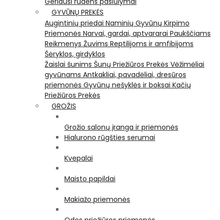
Geriausi rudens pasiūlymai
GYVŪNŲ PREKĖS
Augintinių priedai
Naminių Gyvūnų Kirpimo
Priemonės
Narvai, gardai, aptvararai
Paukščiams
Reikmenys Žuvims
Reptilijoms ir amfibijoms
Šėryklos, girdyklos
Žaislai šunims
Šunų Priežiūros Prekės
Vėžimėliai
gyvūnams
Antkakliai, pavadėliai, dresūros
priemonės
Gyvūnų nešyklės ir boksai
Kačių
Priežiūros Prekės
GROŽIS
Grožio salonų įranga ir priemonės
Hialurono rūgšties serumai
Kvepalai
Maisto papildai
Makiažo priemonės