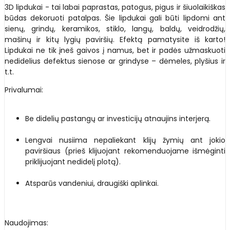
3D lipdukai - tai labai paprastas, patogus, pigus ir šiuolaikiškas
būdas dekoruoti patalpas. Šie lipdukai gali būti lipdomi ant
sienų, grindų, keramikos, stiklo, langų, baldų, veidrodžių,
mašinų ir kitų lygių paviršių. Efektą pamatysite iš karto!
Lipdukai ne tik įneš gaivos į namus, bet ir padės užmaskuoti
nedidelius defektus sienose ar grindyse – dėmeles, plyšius ir
t.t.
Privalumai:
Be didelių pastangų ar investicijų atnaujins interjerą.
Lengvai nusiima nepaliekant klijų žymių ant jokio
paviršiaus (prieš klijuojant rekomenduojame išmėginti
priklijuojant nedidelį plotą).
Atsparūs vandeniui, draugiški aplinkai.
Naudojimas: