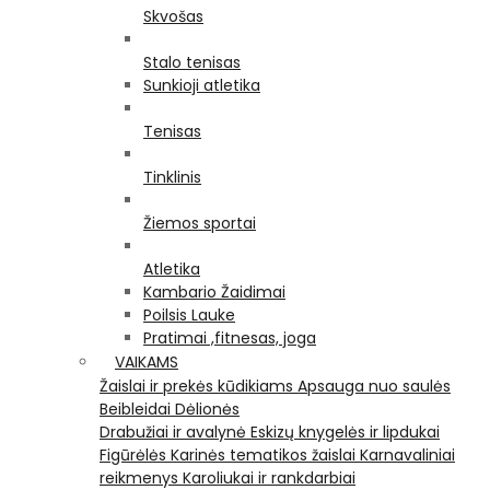
Skvošas
Stalo tenisas
Sunkioji atletika
Tenisas
Tinklinis
Žiemos sportai
Atletika
Kambario Žaidimai
Poilsis Lauke
Pratimai ,fitnesas, joga
VAIKAMS
Žaislai ir prekės kūdikiams
Apsauga nuo saulės
Beibleidai
Dėlionės
Drabužiai ir avalynė
Eskizų knygelės ir lipdukai
Figūrėlės
Karinės tematikos žaislai
Karnavaliniai
reikmenys
Karoliukai ir rankdarbiai