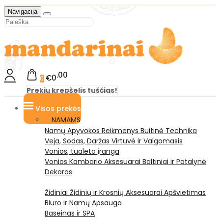
Navigacija
00
€0
0
Prekių krepšelis tuščias!
Visos prekės
NAMAMS
Namų Apyvokos Reikmenys
Buitinė Technika
Veja, Sodas, Daržas
Virtuvė ir Valgomasis
Vonios, tualeto įranga
Vonios Kambario Aksesuarai
Baltiniai ir Patalynė
Dekoras
Židiniai
Židinių ir Krosnių Aksesuarai
Apšvietimas
Biuro ir Namų Apsauga
Baseinas ir SPA