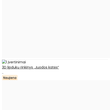
3D lipdukų rinkinys „Juodos katės“
..
Naujiena