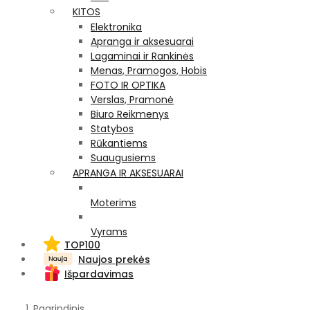
KITOS
Elektronika
Apranga ir aksesuarai
Lagaminai ir Rankinės
Menas, Pramogos, Hobis
FOTO IR OPTIKA
Verslas, Pramonė
Biuro Reikmenys
Statybos
Rūkantiems
Suaugusiems
APRANGA IR AKSESUARAI
Moterims
Vyrams
TOP100
Naujos prekės
Išpardavimas
Pagrindinis