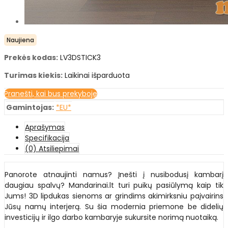
Naujiena
Prekės kodas:
LV3DSTICK3
Turimas kiekis:
Laikinai išparduota
Pranešti, kai bus prekyboje
Gamintojas:
*EU*
Aprašymas
Specifikacija
(0) Atsiliepimai
Panorote atnaujinti namus? Įnešti į nusibodusį kambarį
daugiau spalvų? Mandarinai.lt turi puikų pasiūlymą kaip tik
Jums! 3D lipdukas sienoms ar grindims akimirksniu paįvairins
Jūsų namų interjerą. Su šia modernia priemone be didelių
investicijų ir ilgo darbo kambaryje sukursite norimą nuotaiką.