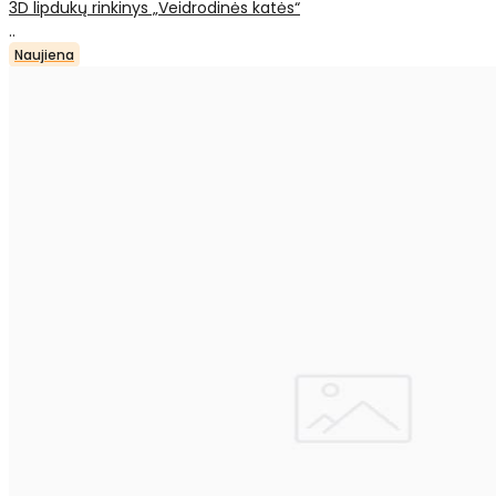
3D lipdukų rinkinys „Veidrodinės katės“
..
Naujiena