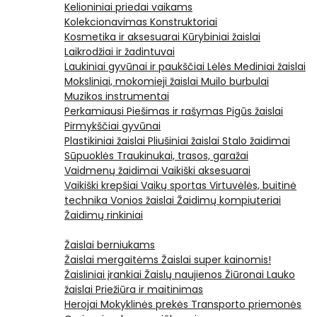
Kelioniniai priedai vaikams
Kolekcionavimas
Konstruktoriai
Kosmetika ir aksesuarai
Kūrybiniai žaislai
Laikrodžiai ir žadintuvai
Laukiniai gyvūnai ir paukščiai
Lėlės
Mediniai žaislai
Moksliniai, mokomieji žaislai
Muilo burbulai
Muzikos instrumentai
Perkamiausi
Piešimas ir rašymas
Pigūs žaislai
Pirmykščiai gyvūnai
Plastikiniai žaislai
Pliušiniai žaislai
Stalo žaidimai
Sūpuoklės
Traukinukai, trasos, garažai
Vaidmenų žaidimai
Vaikiški aksesuarai
Vaikiški krepšiai
Vaikų sportas
Virtuvėlės, buitinė
technika
Vonios žaislai
Žaidimų kompiuteriai
Žaidimų rinkiniai
Žaislai berniukams
Žaislai mergaitėms
Žaislai super kainomis!
Žaisliniai įrankiai
Žaislų naujienos
Žiūronai
Lauko
žaislai
Priežiūra ir maitinimas
Herojai
Mokyklinės prekės
Transporto priemonės