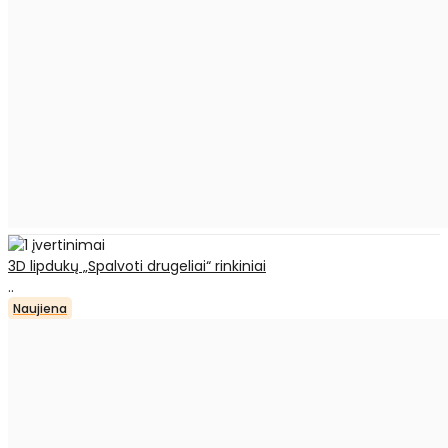
3D lipdukų „Spalvoti drugeliai“ rinkiniai
..
Naujiena