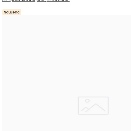
..
Naujiena