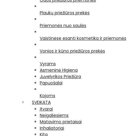
Odos priežiūros priemonės
Plaukų priežiūros prekės
Priemonės nuo saulės
Vaistinėse esanti kosmetika ir priemonės
Vonios ir kūno priežiūros prekės
Vyrams
Asmeninė Higiena
Juvelyrikos Priežiūra
Papuošalai
Kojoms
SVEIKATA
Įtvarai
Neįgaliesiems
Matavimo prietaisai
Inhaliatoriai
Kita