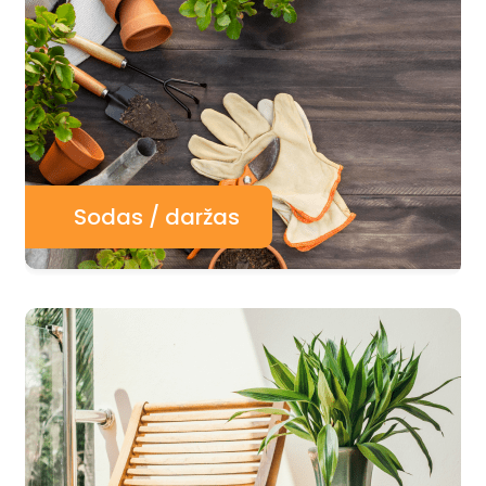
Sodas / daržas