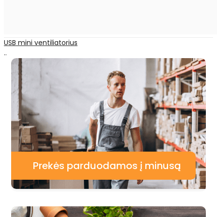
USB mini ventiliatorius
..
Prekės parduodamos į minusą