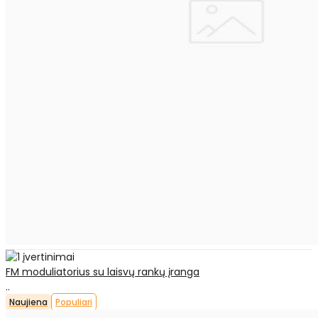
FM moduliatorius su laisvų rankų įranga
..
Naujiena
Populiari