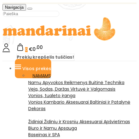
Navigacija
00
€0
0
Prekių krepšelis tuščias!
Visos prekės
NAMAMS
Namų Apyvokos Reikmenys
Buitinė Technika
Veja, Sodas, Daržas
Virtuvė ir Valgomasis
Vonios, tualeto įranga
Vonios Kambario Aksesuarai
Baltiniai ir Patalynė
Dekoras
Židiniai
Židinių ir Krosnių Aksesuarai
Apšvietimas
Biuro ir Namų Apsauga
Baseinas ir SPA