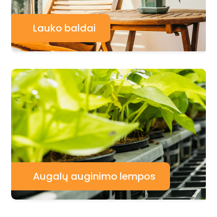
Lauko baldai
Augalų auginimo lempos