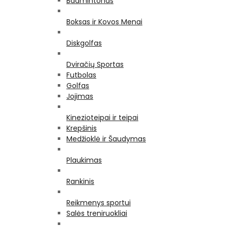
Badmintonas
Boksas ir Kovos Menai
Diskgolfas
Dviračių Sportas
Futbolas
Golfas
Jojimas
Kinezioteipai ir teipai
Krepšinis
Medžioklė ir Šaudymas
Plaukimas
Rankinis
Reikmenys sportui
Salės treniruokliai