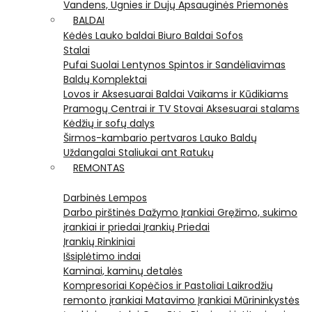
Vandens, Ugnies ir Dujų Apsauginės Priemonės
BALDAI
Kėdės
Lauko baldai
Biuro Baldai
Sofos
Stalai
Pufai
Suolai
Lentynos
Spintos ir Sandėliavimas
Baldų Komplektai
Lovos ir Aksesuarai
Baldai Vaikams ir Kūdikiams
Pramogų Centrai ir TV Stovai
Aksesuarai stalams
Kėdžių ir sofų dalys
Širmos-kambario pertvaros
Lauko Baldų
Uždangalai
Staliukai ant Ratukų
REMONTAS
Darbinės Lempos
Darbo pirštinės
Dažymo Įrankiai
Gręžimo, sukimo
įrankiai ir priedai
Įrankių Priedai
Įrankių Rinkiniai
Išsiplėtimo indai
Kaminai, kaminų detalės
Kompresoriai
Kopėčios ir Pastoliai
Laikrodžių
remonto įrankiai
Matavimo Įrankiai
Mūrininkystės