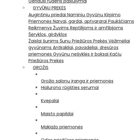
Geriausi rudens pasiūlymai
GYVŪNŲ PREKĖS
Augintinių priedai
Naminių Gyvūnų Kirpimo
Priemonės
Narvai, gardai, aptvararai
Paukščiams
Reikmenys Žuvims
Reptilijoms ir amfibijoms
Šėryklos, girdyklos
Žaislai šunims
Šunų Priežiūros Prekės
Vėžimėliai
gyvūnams
Antkakliai, pavadėliai, dresūros
priemonės
Gyvūnų nešyklės ir boksai
Kačių
Priežiūros Prekės
GROŽIS
Grožio salonų įranga ir priemonės
Hialurono rūgšties serumai
Kvepalai
Maisto papildai
Makiažo priemonės