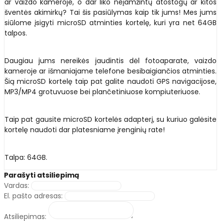
ar vaizdo kameroje, o dar liko neįamžintų atostogų ar kitos
šventės akimirkų? Tai šis pasiūlymas kaip tik jums! Mes jums
siūlome įsigyti microSD atminties kortelę, kuri yra net 64GB
talpos.
Daugiau jums nereikės jaudintis dėl fotoaparate, vaizdo
kameroje ar išmaniajame telefone besibaigiančios atminties.
Šią microSD kortelę taip pat galite naudoti GPS navigacijose,
MP3/MP4 grotuvuose bei plančetiniuose kompiuteriuose.
Taip pat gausite microSD kortelės adapterį, su kuriuo galėsite
kortelę naudoti dar platesniame įrenginių rate!
Talpa: 64GB.
Parašyti atsiliepimą
Vardas:
El. pašto adresas:
Atsiliepimas: