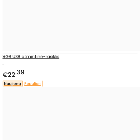
8GB USB atmintinė-rašiklis
..
39
€22
Naujiena
Populiari