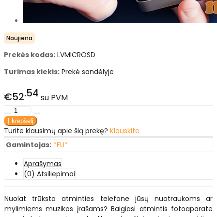
Naujiena
Prekės kodas:
LVMICROSD
Turimas kiekis:
Prekė sandėlyje
54
€52
su PVM
Turite klausimų apie šią prekę?
Klauskite
Gamintojas:
*EU*
Aprašymas
(0) Atsiliepimai
Nuolat trūksta atminties telefone jūsų nuotraukoms ar
mylimiems muzikos įrašams? Baigiasi atmintis fotoaparate