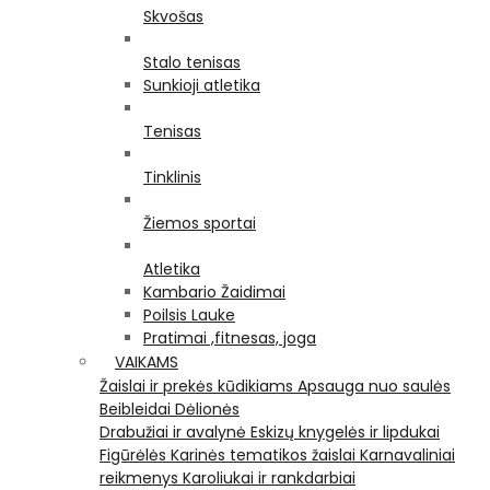
Skvošas
Stalo tenisas
Sunkioji atletika
Tenisas
Tinklinis
Žiemos sportai
Atletika
Kambario Žaidimai
Poilsis Lauke
Pratimai ,fitnesas, joga
VAIKAMS
Žaislai ir prekės kūdikiams
Apsauga nuo saulės
Beibleidai
Dėlionės
Drabužiai ir avalynė
Eskizų knygelės ir lipdukai
Figūrėlės
Karinės tematikos žaislai
Karnavaliniai
reikmenys
Karoliukai ir rankdarbiai