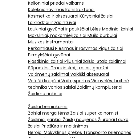
Kelioniniai priedai vaikams
Kolekcionavimas
Konstruktoriai
Kosmetika ir aksesuarai
Kūrybiniai žaislai
Laikrodžiai ir žadintuvai
Laukiniai gyvūnai ir paukščiai
Lėlės
Mediniai žaislai
Moksliniai, mokomieji žaislai
Muilo burbulai
Muzikos instrumentai
Perkamiausi
Piešimas ir rašymas
Pigūs žaislai
Pirmykščiai gyvūnai
Plastikiniai žaislai
Pliušiniai žaislai
Stalo žaidimai
Sūpuoklės
Traukinukai, trasos, garažai
Vaidmenų žaidimai
Vaikiški aksesuarai
Vaikiški krepšiai
Vaikų sportas
Virtuvėlės, buitinė
technika
Vonios žaislai
Žaidimų kompiuteriai
Žaidimų rinkiniai
Žaislai berniukams
Žaislai mergaitėms
Žaislai super kainomis!
Žaisliniai įrankiai
Žaislų naujienos
Žiūronai
Lauko
žaislai
Priežiūra ir maitinimas
Herojai
Mokyklinės prekės
Transporto priemonės