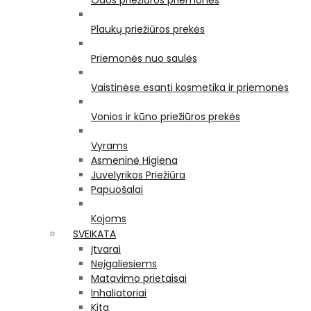
Odos priežiūros priemonės
Plaukų priežiūros prekės
Priemonės nuo saulės
Vaistinėse esanti kosmetika ir priemonės
Vonios ir kūno priežiūros prekės
Vyrams
Asmeninė Higiena
Juvelyrikos Priežiūra
Papuošalai
Kojoms
SVEIKATA
Įtvarai
Neįgaliesiems
Matavimo prietaisai
Inhaliatoriai
Kita