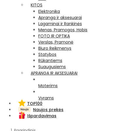
KITOS
Elektronika
Apranga ir aksesuarai
Lagaminai ir Rankinės
Menas, Pramogos, Hobis
FOTO IR OPTIKA
Verslas, Pramonė
Biuro Reikmenys
Statybos
Rūkantiems
Suaugusiems
APRANGA IR AKSESUARAI
Moterims
Vyrams
TOP100
Naujos prekės
Išpardavimas
Pagrindinis