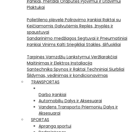
Įrankiai, metalai
Orapūtės
Pjovimui ir Litavimui
Plaktukai
Polietileno plėvelė
Poliravimo Įrankiai
Raktai su
Keičiamomis Galvutėmis
Replės, žnyplės ir
spaustuvai
Sandarinimo medžiagos
Segtuvai ir Pneumatiniai
Įrankiai Vinims Kalti
Sriegikliai
Staklės, šlifuokliai
Tarpinės
Vamzdžių Lankstymui
Veržliarakčiai
Maitinimas ir Elektros Instaliacija
Santechnika
Spynos ir Raktai
Techniniai Siurbliai
Šildymas, vėdinimas ir kondicionavimas
TRANSPORTAS
Darbo Įrankiai
Automobilių Dalys ir Aksesuarai
Vandens Transporto Priemonių Dalys ir
Aksesuarai
SPORTAS
Apranga sportui