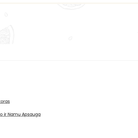
oras
ro ir Namų Apsauga