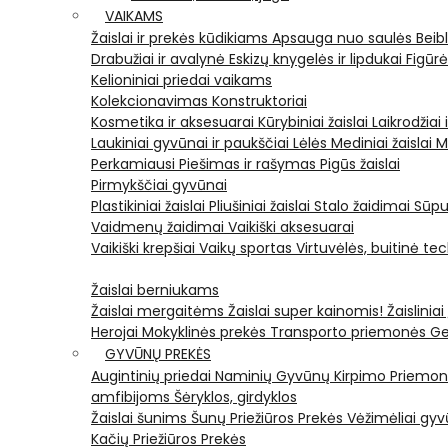
VAIKAMS
Žaislai ir prekės kūdikiams
Apsauga nuo saulės
Beib
Drabužiai ir avalynė
Eskizų knygelės ir lipdukai
Figūr
Kelioniniai priedai vaikams
Kolekcionavimas
Konstruktoriai
Kosmetika ir aksesuarai
Kūrybiniai žaislai
Laikrodžiai 
Laukiniai gyvūnai ir paukščiai
Lėlės
Mediniai žaislai
M
Perkamiausi
Piešimas ir rašymas
Pigūs žaislai
Pirmykščiai gyvūnai
Plastikiniai žaislai
Pliušiniai žaislai
Stalo žaidimai
Sūpu
Vaidmenų žaidimai
Vaikiški aksesuarai
Vaikiški krepšiai
Vaikų sportas
Virtuvėlės, buitinė te
Žaislai berniukams
Žaislai mergaitėms
Žaislai super kainomis!
Žaisliniai
Herojai
Mokyklinės prekės
Transporto priemonės
Ge
GYVŪNŲ PREKĖS
Augintinių priedai
Naminių Gyvūnų Kirpimo Priemo
amfibijoms
Šėryklos, girdyklos
Žaislai šunims
Šunų Priežiūros Prekės
Vėžimėliai g
Kačių Priežiūros Prekės