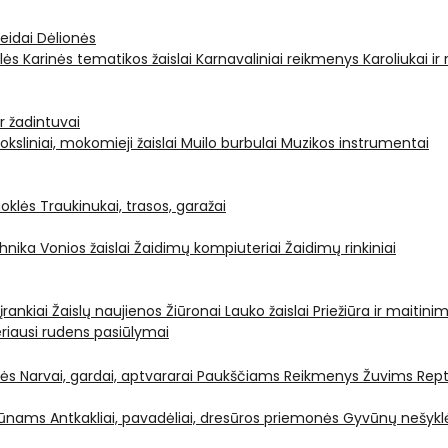
leidai
Dėlionės
ėlės
Karinės tematikos žaislai
Karnavaliniai reikmenys
Karoliukai ir
ir žadintuvai
oksliniai, mokomieji žaislai
Muilo burbulai
Muzikos instrumentai
oklės
Traukinukai, trasos, garažai
chnika
Vonios žaislai
Žaidimų kompiuteriai
Žaidimų rinkiniai
 įrankiai
Žaislų naujienos
Žiūronai
Lauko žaislai
Priežiūra ir maitini
riausi rudens pasiūlymai
nės
Narvai, gardai, aptvararai
Paukščiams
Reikmenys Žuvims
Rept
yvūnams
Antkakliai, pavadėliai, dresūros priemonės
Gyvūnų nešyklė