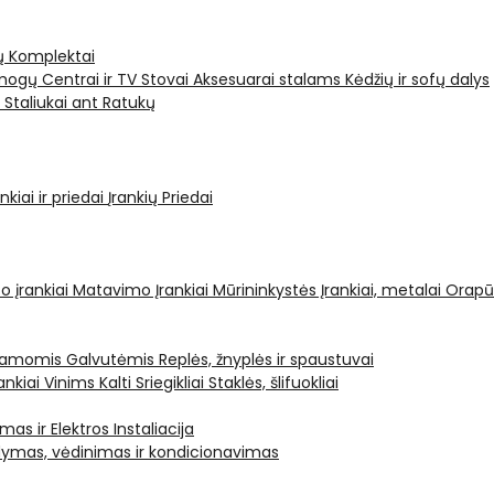
ų Komplektai
ogų Centrai ir TV Stovai
Aksesuarai stalams
Kėdžių ir sofų dalys
i
Staliukai ant Ratukų
kiai ir priedai
Įrankių Priedai
o įrankiai
Matavimo Įrankiai
Mūrininkystės Įrankiai, metalai
Orapū
čiamomis Galvutėmis
Replės, žnyplės ir spaustuvai
ankiai Vinims Kalti
Sriegikliai
Staklės, šlifuokliai
mas ir Elektros Instaliacija
dymas, vėdinimas ir kondicionavimas