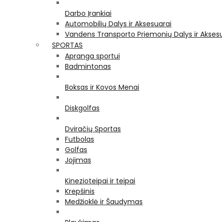
Darbo Įrankiai
Automobilių Dalys ir Aksesuarai
Vandens Transporto Priemonių Dalys ir Akses
SPORTAS
Apranga sportui
Badmintonas
Boksas ir Kovos Menai
Diskgolfas
Dviračių Sportas
Futbolas
Golfas
Jojimas
Kinezioteipai ir teipai
Krepšinis
Medžioklė ir Šaudymas