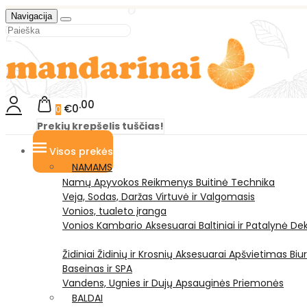
Navigacija
00
€0
0
Prekių krepšelis tuščias!
Visos prekės
NAMAMS
Namų Apyvokos Reikmenys
Buitinė Technika
Veja, Sodas, Daržas
Virtuvė ir Valgomasis
Vonios, tualeto įranga
Vonios Kambario Aksesuarai
Baltiniai ir Patalynė
Dek
Židiniai
Židinių ir Krosnių Aksesuarai
Apšvietimas
Biu
Baseinas ir SPA
Vandens, Ugnies ir Dujų Apsauginės Priemonės
BALDAI