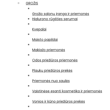
GROŽIS
Grožio salonų įranga ir priemonės
Hialurono rūgšties serumai
Kvepalai
Maisto papildai
Makiažo priemonės
Odos priežiūros priemonės
Plaukų priežiūros prekės
Priemonės nuo saulės
Vaistinėse esanti kosmetika ir priemonės
Vonios ir kūno priežiūros prekės