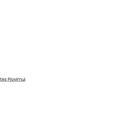
tės
Pjovimui