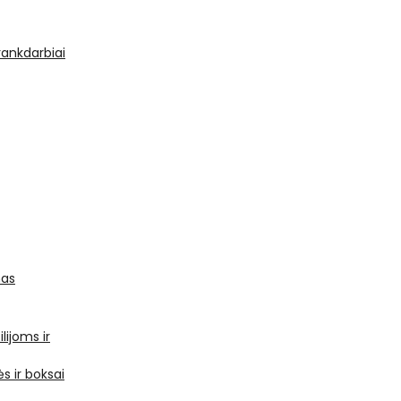
 rankdarbiai
mas
ilijoms ir
s ir boksai