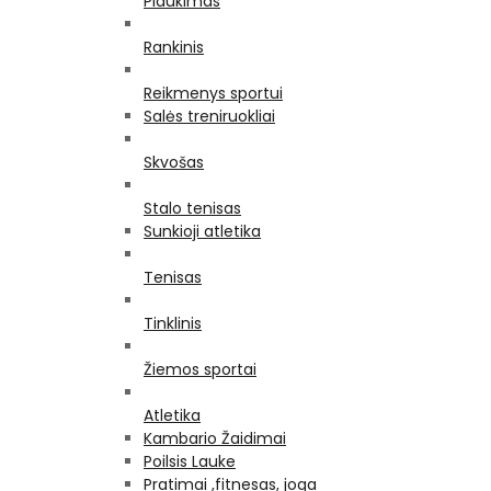
Plaukimas
Rankinis
Reikmenys sportui
Salės treniruokliai
Skvošas
Stalo tenisas
Sunkioji atletika
Tenisas
Tinklinis
Žiemos sportai
Atletika
Kambario Žaidimai
Poilsis Lauke
Pratimai ,fitnesas, joga