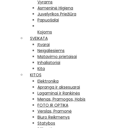
Vyrams
Asmeninė Higiena
Juvelyrikos Priežiūra
Papuošalai
Kojoms
SVEIKATA
Įtvarai
Neįgaliesiems
Matavimo prietaisai
Inhaliatoriai
Kita
KITOS
Elektronika
Apranga ir aksesuarai
Lagaminai ir Rankinės
Menas, Pramogos, Hobis
FOTO IR OPTIKA
Verslas, Pramonė
Biuro Reikmenys
Statybos