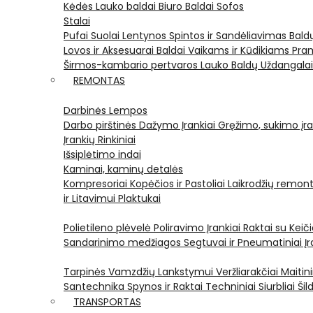
Kėdės
Lauko baldai
Biuro Baldai
Sofos
Stalai
Pufai
Suolai
Lentynos
Spintos ir Sandėliavimas
Bald
Lovos ir Aksesuarai
Baldai Vaikams ir Kūdikiams
Pram
Širmos-kambario pertvaros
Lauko Baldų Uždangala
REMONTAS
Darbinės Lempos
Darbo pirštinės
Dažymo Įrankiai
Gręžimo, sukimo įran
Įrankių Rinkiniai
Išsiplėtimo indai
Kaminai, kaminų detalės
Kompresoriai
Kopėčios ir Pastoliai
Laikrodžių remont
ir Litavimui
Plaktukai
Polietileno plėvelė
Poliravimo Įrankiai
Raktai su Kei
Sandarinimo medžiagos
Segtuvai ir Pneumatiniai Įr
Tarpinės
Vamzdžių Lankstymui
Veržliarakčiai
Maitini
Santechnika
Spynos ir Raktai
Techniniai Siurbliai
Šil
TRANSPORTAS