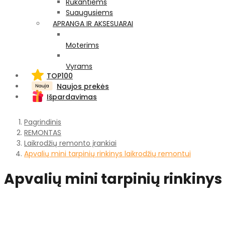
Rūkantiems
Suaugusiems
APRANGA IR AKSESUARAI
Moterims
Vyrams
TOP100
Naujos prekės
Išpardavimas
Pagrindinis
REMONTAS
Laikrodžių remonto įrankiai
Apvalių mini tarpinių rinkinys laikrodžių remontui
Apvalių mini tarpinių rinkinys