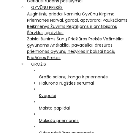
Geriausi rudens pasiūlymai
GYVŪNŲ PREKĖS
Augintinių priedai
Naminių Gyvūnų Kirpimo
Priemonės
Narvai, gardai, aptvararai
Paukščiams
Reikmenys Žuvims
Reptilijoms ir amfibijoms
Šėryklos, girdyklos
Žaislai šunims
Šunų Priežiūros Prekės
Vėžimėliai
gyvūnams
Antkakliai, pavadėliai, dresūros
priemonės
Gyvūnų nešyklės ir boksai
Kačių
Priežiūros Prekės
GROŽIS
Grožio salonų įranga ir priemonės
Hialurono rūgšties serumai
Kvepalai
Maisto papildai
Makiažo priemonės