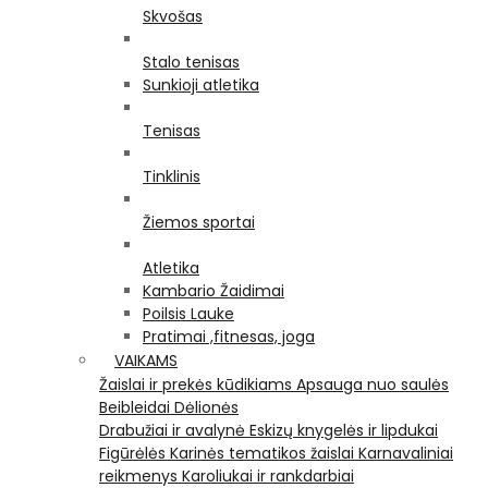
Skvošas
Stalo tenisas
Sunkioji atletika
Tenisas
Tinklinis
Žiemos sportai
Atletika
Kambario Žaidimai
Poilsis Lauke
Pratimai ,fitnesas, joga
VAIKAMS
Žaislai ir prekės kūdikiams
Apsauga nuo saulės
Beibleidai
Dėlionės
Drabužiai ir avalynė
Eskizų knygelės ir lipdukai
Figūrėlės
Karinės tematikos žaislai
Karnavaliniai
reikmenys
Karoliukai ir rankdarbiai