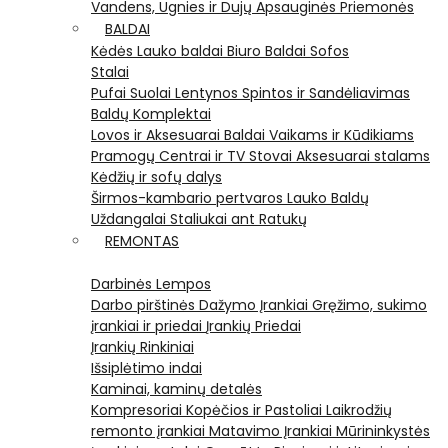
Vandens, Ugnies ir Dujų Apsauginės Priemonės
BALDAI
Kėdės
Lauko baldai
Biuro Baldai
Sofos
Stalai
Pufai
Suolai
Lentynos
Spintos ir Sandėliavimas
Baldų Komplektai
Lovos ir Aksesuarai
Baldai Vaikams ir Kūdikiams
Pramogų Centrai ir TV Stovai
Aksesuarai stalams
Kėdžių ir sofų dalys
Širmos-kambario pertvaros
Lauko Baldų
Uždangalai
Staliukai ant Ratukų
REMONTAS
Darbinės Lempos
Darbo pirštinės
Dažymo Įrankiai
Gręžimo, sukimo
įrankiai ir priedai
Įrankių Priedai
Įrankių Rinkiniai
Išsiplėtimo indai
Kaminai, kaminų detalės
Kompresoriai
Kopėčios ir Pastoliai
Laikrodžių
remonto įrankiai
Matavimo Įrankiai
Mūrininkystės