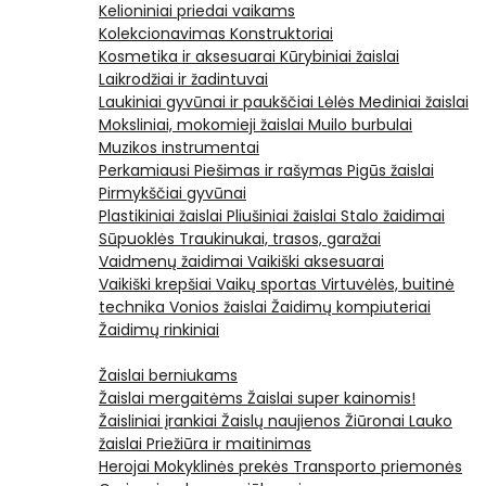
Kelioniniai priedai vaikams
Kolekcionavimas
Konstruktoriai
Kosmetika ir aksesuarai
Kūrybiniai žaislai
Laikrodžiai ir žadintuvai
Laukiniai gyvūnai ir paukščiai
Lėlės
Mediniai žaislai
Moksliniai, mokomieji žaislai
Muilo burbulai
Muzikos instrumentai
Perkamiausi
Piešimas ir rašymas
Pigūs žaislai
Pirmykščiai gyvūnai
Plastikiniai žaislai
Pliušiniai žaislai
Stalo žaidimai
Sūpuoklės
Traukinukai, trasos, garažai
Vaidmenų žaidimai
Vaikiški aksesuarai
Vaikiški krepšiai
Vaikų sportas
Virtuvėlės, buitinė
technika
Vonios žaislai
Žaidimų kompiuteriai
Žaidimų rinkiniai
Žaislai berniukams
Žaislai mergaitėms
Žaislai super kainomis!
Žaisliniai įrankiai
Žaislų naujienos
Žiūronai
Lauko
žaislai
Priežiūra ir maitinimas
Herojai
Mokyklinės prekės
Transporto priemonės