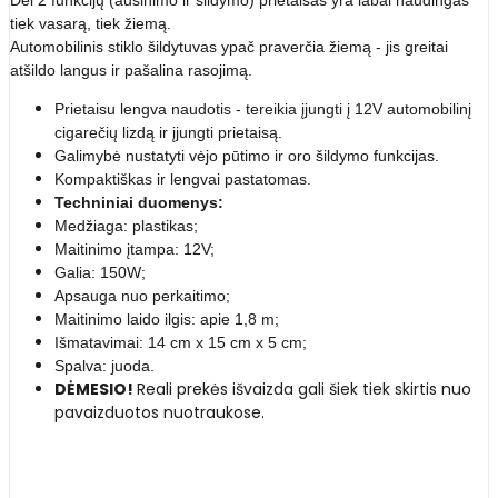
tiek vasarą, tiek žiemą.
Automobilinis stiklo šildytuvas ypač praverčia žiemą - jis greitai
atšildo langus ir pašalina rasojimą.
Prietaisu lengva naudotis - tereikia įjungti į 12V automobilinį
cigarečių lizdą ir įjungti prietaisą.
Galimybė nustatyti vėjo pūtimo ir oro šildymo funkcijas.
Kompaktiškas ir lengvai pastatomas.
Techniniai duomenys:
Medžiaga: plastikas;
Maitinimo įtampa: 12V;
Galia: 150W;
Apsauga nuo perkaitimo;
Maitinimo laido ilgis: apie 1,8 m;
Išmatavimai: 14 cm x 15 cm x 5 cm;
Spalva: juoda.
DĖMESIO!
Reali prekės išvaizda gali šiek tiek skirtis nuo
pavaizduotos nuotraukose.