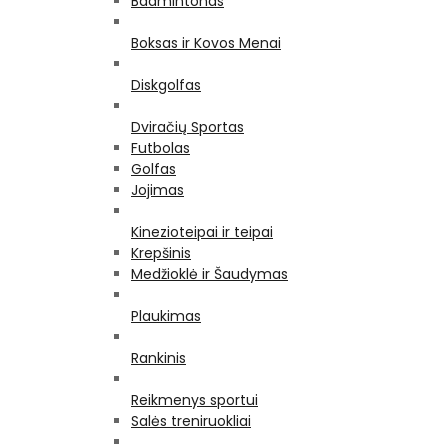
Badmintonas
Boksas ir Kovos Menai
Diskgolfas
Dviračių Sportas
Futbolas
Golfas
Jojimas
Kinezioteipai ir teipai
Krepšinis
Medžioklė ir Šaudymas
Plaukimas
Rankinis
Reikmenys sportui
Salės treniruokliai