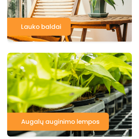
Lauko baldai
Augalų auginimo lempos