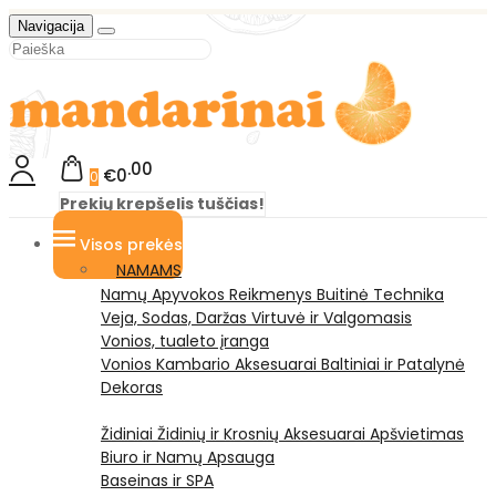
Navigacija
00
€0
0
Prekių krepšelis tuščias!
Visos prekės
NAMAMS
Namų Apyvokos Reikmenys
Buitinė Technika
Veja, Sodas, Daržas
Virtuvė ir Valgomasis
Vonios, tualeto įranga
Vonios Kambario Aksesuarai
Baltiniai ir Patalynė
Dekoras
Židiniai
Židinių ir Krosnių Aksesuarai
Apšvietimas
Biuro ir Namų Apsauga
Baseinas ir SPA