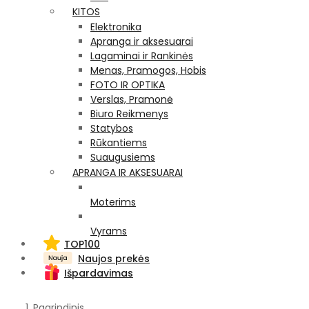
KITOS
Elektronika
Apranga ir aksesuarai
Lagaminai ir Rankinės
Menas, Pramogos, Hobis
FOTO IR OPTIKA
Verslas, Pramonė
Biuro Reikmenys
Statybos
Rūkantiems
Suaugusiems
APRANGA IR AKSESUARAI
Moterims
Vyrams
TOP100
Naujos prekės
Išpardavimas
Pagrindinis