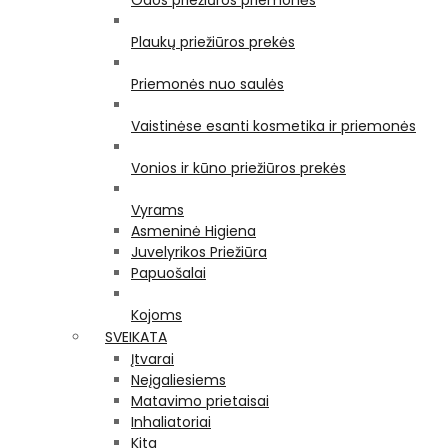
Odos priežiūros priemonės
Plaukų priežiūros prekės
Priemonės nuo saulės
Vaistinėse esanti kosmetika ir priemonės
Vonios ir kūno priežiūros prekės
Vyrams
Asmeninė Higiena
Juvelyrikos Priežiūra
Papuošalai
Kojoms
SVEIKATA
Įtvarai
Neįgaliesiems
Matavimo prietaisai
Inhaliatoriai
Kita