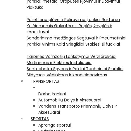
Įrankiai, metalai
Orapūtės
Pjovimui ir Litavimui
Plaktukai
Polietileno plėvelė
Poliravimo Įrankiai
Raktai su
Keičiamomis Galvutėmis
Replės, žnyplės ir
spaustuvai
Sandarinimo medžiagos
Segtuvai ir Pneumatiniai
Įrankiai Vinims Kalti
Sriegikliai
Staklės, šlifuokliai
Tarpinės
Vamzdžių Lankstymui
Veržliarakčiai
Maitinimas ir Elektros Instaliacija
Santechnika
Spynos ir Raktai
Techniniai Siurbliai
Šildymas, vėdinimas ir kondicionavimas
TRANSPORTAS
Darbo Įrankiai
Automobilių Dalys ir Aksesuarai
Vandens Transporto Priemonių Dalys ir
Aksesuarai
SPORTAS
Apranga sportui