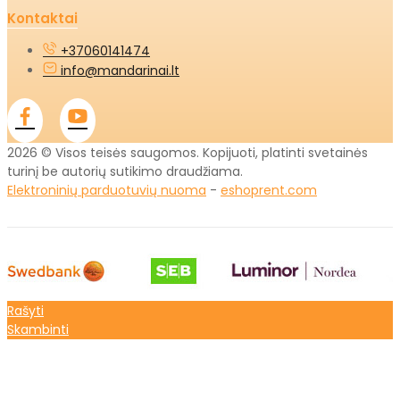
Kontaktai
+37060141474
info@mandarinai.lt
2026 © Visos teisės saugomos. Kopijuoti, platinti svetainės
turinį be autorių sutikimo draudžiama.
Elektroninių parduotuvių nuoma
-
eshoprent.com
Rašyti
Skambinti