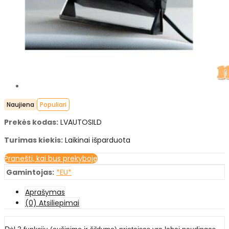
Naujiena
Populiari
Prekės kodas:
LVAUTOSILD
Turimas kiekis:
Laikinai išparduota
Pranešti, kai bus prekyboje
Gamintojas:
*EU*
Aprašymas
(0) Atsiliepimai
Dėl 2 funkcijų (aušinimo ir šildymo) prietaisas yra labai naudingas