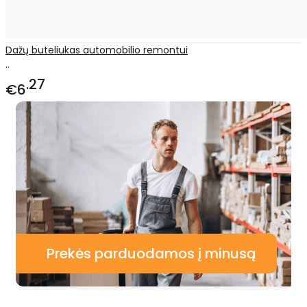
Dažų buteliukas automobilio remontui
..
27
€6
Prekės parduodamos į minusą