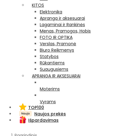
KITOS
Elektronika
Apranga ir aksesuarai
Lagaminai ir Rankinės
Menas, Pramogos, Hobis
FOTO IR OPTIKA
Verslas, Pramonė
Biuro Reikmenys
Statybos
Rūkantiems
Suaugusiems
APRANGA IR AKSESUARAI
Moterims
Vyrams
TOP100
Naujos prekės
Išpardavimas
Pagrindinis