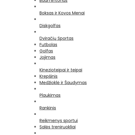
Badmintonas
Boksas ir Kovos Menai
Diskgolfas
Dviračių Sportas
Futbolas
Golfas
Jojimas
Kinezioteipai ir teipai
Krepšinis
Medžioklė ir Šaudymas
Plaukimas
Rankinis
Reikmenys sportui
Salės treniruokliai