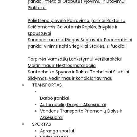
Įrankiai, metalai
Orapūtės
Pjovimui ir Litavimui
Plaktukai
Polietileno plėvelė
Poliravimo Įrankiai
Raktai su
Keičiamomis Galvutėmis
Replės, žnyplės ir
spaustuvai
Sandarinimo medžiagos
Segtuvai ir Pneumatiniai
Įrankiai Vinims Kalti
Sriegikliai
Staklės, šlifuokliai
Tarpinės
Vamzdžių Lankstymui
Veržliarakčiai
Maitinimas ir Elektros Instaliacija
Santechnika
Spynos ir Raktai
Techniniai Siurbliai
Šildymas, vėdinimas ir kondicionavimas
TRANSPORTAS
Darbo Įrankiai
Automobilių Dalys ir Aksesuarai
Vandens Transporto Priemonių Dalys ir
Aksesuarai
SPORTAS
Apranga sportui