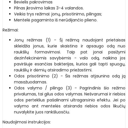
Bevielis pakrovimas
Pilnas įkrovimo laikas 3-4 valandos.
Veikia trys režimai: jonų, prisotinimo, pilingas;
Mentelė pagaminta iš nerūdijančio plieno.
Režimai:
Jonų režimas (1) - Šį režimą naudojant prietaisas
skleidžia jonus, kurie skaistina ir apsaugo odą nuo
raukšlių formavimosi. Taip pat jonai pasižymi
dezinfekcinėmis savybėmis - valo odą, naikina jos
paviršiuje esančias bakterijas, kurios gali tapti spuogų,
raukšlių ir dėmių atsiradimo priežastimi.
Odos prisotinimo (2) - Šis režimas atjaunina odą ją
masažuodamas.
Odos valymo / pilingo (3) - Pagrindinis šio režimo
privalumas, tai gilus odos valymas. Nešvarumai ir riebios
odos perteklius pašalinami ultragarsinio efektu. Jei po
valymo ant mentelės atsiranda riebios odos likučių
nuvalykite juos rankšluosčiu.
Naudojimosi instrukcijos: