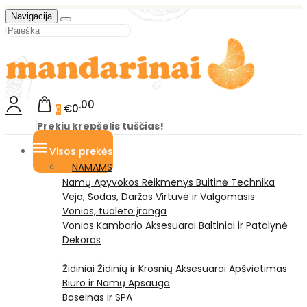
Navigacija
00
€0
0
Prekių krepšelis tuščias!
Visos prekės
NAMAMS
Namų Apyvokos Reikmenys
Buitinė Technika
Veja, Sodas, Daržas
Virtuvė ir Valgomasis
Vonios, tualeto įranga
Vonios Kambario Aksesuarai
Baltiniai ir Patalynė
Dekoras
Židiniai
Židinių ir Krosnių Aksesuarai
Apšvietimas
Biuro ir Namų Apsauga
Baseinas ir SPA