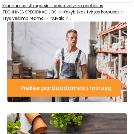
Kraunamas ultragarsinis veido valymo prietaisas
TECHNINĖS SPECIFIKACIJOS: ✅ Kokybiškas tvirtas korpusas ✅
Trys veikimo režimai ✅ Nuvalo ir ..
Prekės parduodamos į minusą