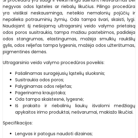
negyvas odos ląsteles ar riebalų likučius. Pilingo procedūra
yra visiškai neskausminga, neteikia nemalonių pojūčių ir
nepalieka potrauminių žymių. Oda tampa švari, skaisti, lygi.
Naudojant šį nešiojamą ultragarsinį veido valymo prietaisą
odos poros susitraukia, tampa mažiau pastebimos, padidėja
odos stangrumas, elastingumas, mažėja smulkių raukšlių
gylis, odos reljefas tampa lygesnis, mažėja odos užterštumas,
pigmentinės dėmės.
Ultragarsinio veido valymo procedūros poveikis:
Pašalinamas suragėjusių ląstelių sluoksnis;
Susitraukia odos poros;
Palyginamas odos reljefas;
Pagerinama kraujotaka;
Oda tampa skaistesnė, lygesnė;
Iš prakaito ir riebalinių liaukų išvalomi medžiagų
apykaitos irimo produktai, nešvarumai, makiažo likučiai.
Specifikacijos:
Lengvas ir patogus naudoti dizainas;