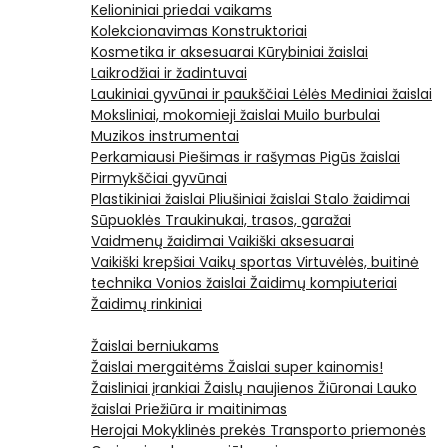
Kelioniniai priedai vaikams
Kolekcionavimas
Konstruktoriai
Kosmetika ir aksesuarai
Kūrybiniai žaislai
Laikrodžiai ir žadintuvai
Laukiniai gyvūnai ir paukščiai
Lėlės
Mediniai žaislai
Moksliniai, mokomieji žaislai
Muilo burbulai
Muzikos instrumentai
Perkamiausi
Piešimas ir rašymas
Pigūs žaislai
Pirmykščiai gyvūnai
Plastikiniai žaislai
Pliušiniai žaislai
Stalo žaidimai
Sūpuoklės
Traukinukai, trasos, garažai
Vaidmenų žaidimai
Vaikiški aksesuarai
Vaikiški krepšiai
Vaikų sportas
Virtuvėlės, buitinė
technika
Vonios žaislai
Žaidimų kompiuteriai
Žaidimų rinkiniai
Žaislai berniukams
Žaislai mergaitėms
Žaislai super kainomis!
Žaisliniai įrankiai
Žaislų naujienos
Žiūronai
Lauko
žaislai
Priežiūra ir maitinimas
Herojai
Mokyklinės prekės
Transporto priemonės