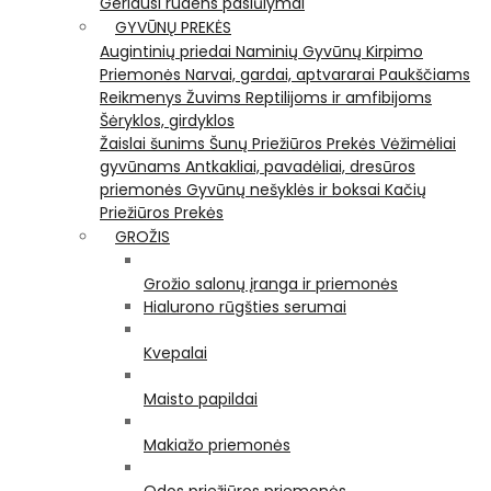
Geriausi rudens pasiūlymai
GYVŪNŲ PREKĖS
Augintinių priedai
Naminių Gyvūnų Kirpimo
Priemonės
Narvai, gardai, aptvararai
Paukščiams
Reikmenys Žuvims
Reptilijoms ir amfibijoms
Šėryklos, girdyklos
Žaislai šunims
Šunų Priežiūros Prekės
Vėžimėliai
gyvūnams
Antkakliai, pavadėliai, dresūros
priemonės
Gyvūnų nešyklės ir boksai
Kačių
Priežiūros Prekės
GROŽIS
Grožio salonų įranga ir priemonės
Hialurono rūgšties serumai
Kvepalai
Maisto papildai
Makiažo priemonės