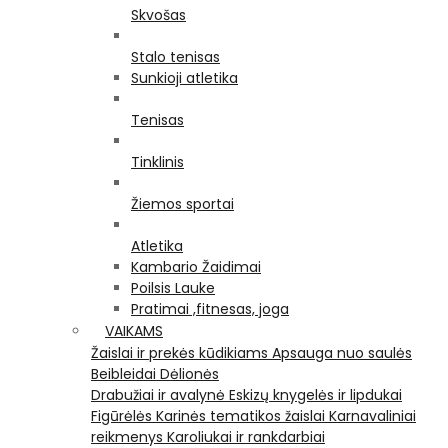
Skvošas
Stalo tenisas
Sunkioji atletika
Tenisas
Tinklinis
Žiemos sportai
Atletika
Kambario Žaidimai
Poilsis Lauke
Pratimai ,fitnesas, joga
VAIKAMS
Žaislai ir prekės kūdikiams
Apsauga nuo saulės
Beibleidai
Dėlionės
Drabužiai ir avalynė
Eskizų knygelės ir lipdukai
Figūrėlės
Karinės tematikos žaislai
Karnavaliniai
reikmenys
Karoliukai ir rankdarbiai