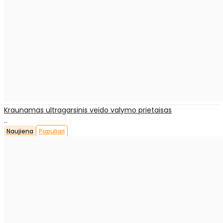
Kraunamas ultragarsinis veido valymo prietaisas
..
Naujiena
Populiari