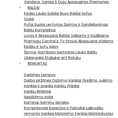
Vandens, Ugnies ir Dujų Apsauginės Priemonės
BALDAI
Kėdės
Lauko baldai
Biuro Baldai
Sofos
Stalai
Pufai
Suolai
Lentynos
Spintos ir Sandėliavimas
Baldų Komplektai
Lovos ir Aksesuarai
Baldai Vaikams ir Kūdikiams
Pramogų Centrai ir TV Stovai
Aksesuarai stalams
Kėdžių ir sofų dalys
Širmos-kambario pertvaros
Lauko Baldų
Uždangalai
Staliukai ant Ratukų
REMONTAS
Darbinės Lempos
Darbo pirštinės
Dažymo Įrankiai
Gręžimo, sukimo
įrankiai ir priedai
Įrankių Priedai
Įrankių Rinkiniai
Išsiplėtimo indai
Kaminai, kaminų detalės
Kompresoriai
Kopėčios ir Pastoliai
Laikrodžių
remonto įrankiai
Matavimo Įrankiai
Mūrininkystės