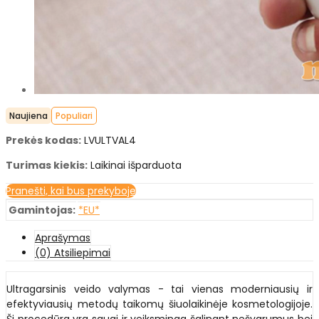
Naujiena
Populiari
Prekės kodas:
LVULTVAL4
Turimas kiekis:
Laikinai išparduota
Pranešti, kai bus prekyboje
Gamintojas:
*EU*
Aprašymas
(0) Atsiliepimai
Ultragarsinis veido valymas - tai vienas moderniausių ir
efektyviausių metodų taikomų šiuolaikinėje kosmetologijoje.
Ši procedūra yra saugi ir veiksminga šalinant nešvarumus bei