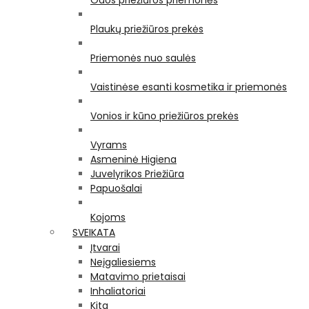
Odos priežiūros priemonės
Plaukų priežiūros prekės
Priemonės nuo saulės
Vaistinėse esanti kosmetika ir priemonės
Vonios ir kūno priežiūros prekės
Vyrams
Asmeninė Higiena
Juvelyrikos Priežiūra
Papuošalai
Kojoms
SVEIKATA
Įtvarai
Neįgaliesiems
Matavimo prietaisai
Inhaliatoriai
Kita