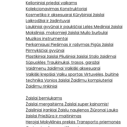
Kelioniniai priedai vaikams
Kolekcionavimas
Konstruktoriai
Kosmetika ir aksesuarai
Kūrybiniai žaislai
Laikrodžiai ir žadintuvai
Laukiniai gyvūnai ir paukščiai
Lėlės
Mediniai žaislai
Moksliniai, mokomieji žaislai
Muilo burbulai
Muzikos instrumentai
Perkamiausi
Piešimas ir rašymas
Pigūs žaislai
Pirmykščiai gyvūnai
Plastikiniai žaislai
Pliušiniai žaislai
Stalo žaidimai
Sūpuoklės
Traukinukai, trasos, garažai
Vaidmenų žaidimai
Vaikiški aksesuarai
Vaikiški krepšiai
Vaikų sportas
Virtuvėlės, buitinė
technika
Vonios žaislai
Žaidimų kompiuteriai
Žaidimų rinkiniai
Žaislai berniukams
Žaislai mergaitėms
Žaislai super kainomis!
Žaisliniai įrankiai
Žaislų naujienos
Žiūronai
Lauko
žaislai
Priežiūra ir maitinimas
Herojai
Mokyklinės prekės
Transporto priemonės