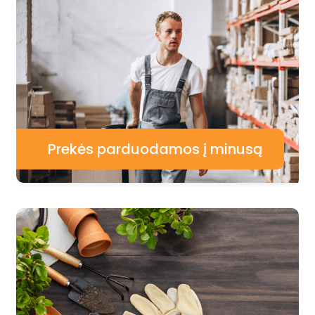
Prekės parduodamos į minusą