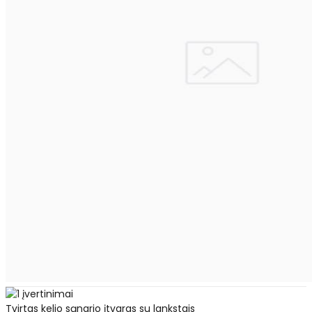
Tvirtas kelio sąnario įtvaras su lankstais