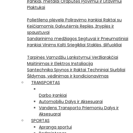
Įrankiai, metalai
Orapūtės
Pjovimui ir Litavimui
Plaktukai
Polietileno plėvelė
Poliravimo Įrankiai
Raktai su
Keičiamomis Galvutėmis
Replės, žnyplės ir
spaustuvai
Sandarinimo medžiagos
Segtuvai ir Pneumatiniai
Įrankiai Vinims Kalti
Sriegikliai
Staklės, šlifuokliai
Tarpinės
Vamzdžių Lankstymui
Veržliarakčiai
Maitinimas ir Elektros Instaliacija
Santechnika
Spynos ir Raktai
Techniniai Siurbliai
Šildymas, vėdinimas ir kondicionavimas
TRANSPORTAS
Darbo Įrankiai
Automobilių Dalys ir Aksesuarai
Vandens Transporto Priemonių Dalys ir
Aksesuarai
SPORTAS
Apranga sportui