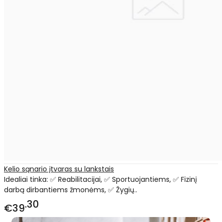
Kelio sąnario įtvaras su lankstais
Idealiai tinka: ✅ Reabilitacijai, ✅ Sportuojantiems, ✅ Fizinį
darbą dirbantiems žmonėms, ✅ Žygių..
30
€39