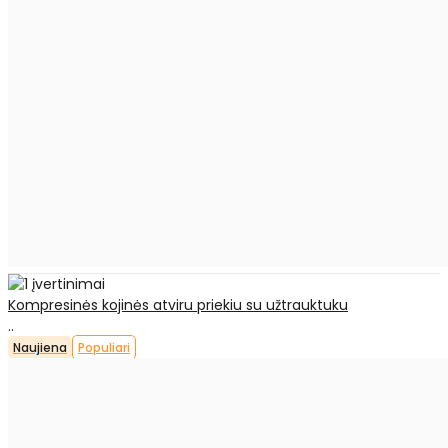
Kompresinės kojinės atviru priekiu su užtrauktuku
..
Naujiena
Populiari