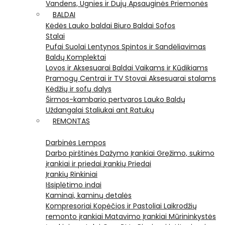
Vandens, Ugnies ir Dujų Apsauginės Priemonės
BALDAI
Kėdės
Lauko baldai
Biuro Baldai
Sofos
Stalai
Pufai
Suolai
Lentynos
Spintos ir Sandėliavimas
Baldų Komplektai
Lovos ir Aksesuarai
Baldai Vaikams ir Kūdikiams
Pramogų Centrai ir TV Stovai
Aksesuarai stalams
Kėdžių ir sofų dalys
Širmos-kambario pertvaros
Lauko Baldų
Uždangalai
Staliukai ant Ratukų
REMONTAS
Darbinės Lempos
Darbo pirštinės
Dažymo Įrankiai
Gręžimo, sukimo
įrankiai ir priedai
Įrankių Priedai
Įrankių Rinkiniai
Išsiplėtimo indai
Kaminai, kaminų detalės
Kompresoriai
Kopėčios ir Pastoliai
Laikrodžių
remonto įrankiai
Matavimo Įrankiai
Mūrininkystės