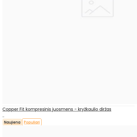
Copper Fit kompresinis juosmens - kryžkaulio diržas
..
Naujiena
Populiari