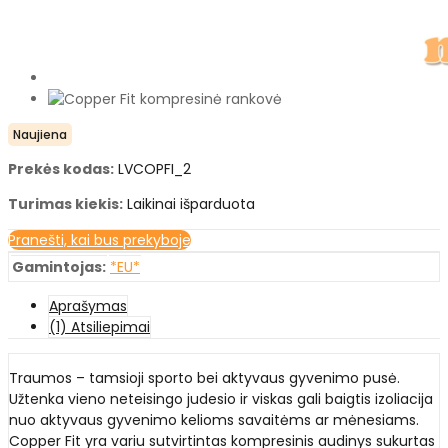
Naujiena
Prekės kodas:
LVCOPFI_2
Turimas kiekis:
Laikinai išparduota
Pranešti, kai bus prekyboje
Gamintojas:
*EU*
Aprašymas
(1) Atsiliepimai
Traumos – tamsioji sporto bei aktyvaus gyvenimo pusė.
Užtenka vieno neteisingo judesio ir viskas gali baigtis izoliacija
nuo aktyvaus gyvenimo kelioms savaitėms ar mėnesiams.
Copper Fit yra variu sutvirtintas kompresinis audinys sukurtas