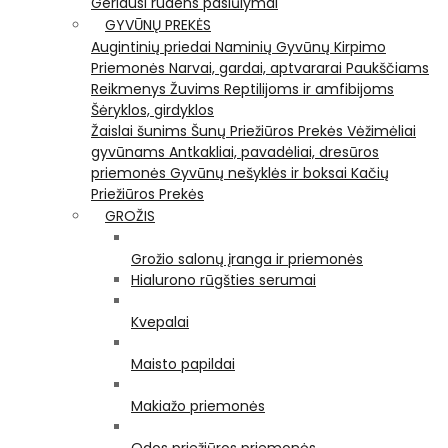
Geriausi rudens pasiūlymai
GYVŪNŲ PREKĖS
Augintinių priedai
Naminių Gyvūnų Kirpimo
Priemonės
Narvai, gardai, aptvararai
Paukščiams
Reikmenys Žuvims
Reptilijoms ir amfibijoms
Šėryklos, girdyklos
Žaislai šunims
Šunų Priežiūros Prekės
Vėžimėliai
gyvūnams
Antkakliai, pavadėliai, dresūros
priemonės
Gyvūnų nešyklės ir boksai
Kačių
Priežiūros Prekės
GROŽIS
Grožio salonų įranga ir priemonės
Hialurono rūgšties serumai
Kvepalai
Maisto papildai
Makiažo priemonės