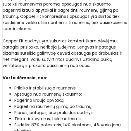
suteikti raumenims paramą, apsaugoti nuo skausmo,
pagerinti kraujo apytakai ir pagreitinti raumenų gijimą po
traumų. Copper Fit kompresinės apsaugos yra skirtos tiek
kasdienine veikla užsiimantiems žmonėms, tiek pasiekusiems
sportininkams.
Copper Fit audinys yra sukurtas komfortiškam dėvėjimui,
patogiai prisitaiko, neriboja judėjimo. Lengvas ir patogus
dizainas suteikia galimybę dėvėti apsaugas po drabužiais ir
net miegant. Variu sutvirtintas audinys užtikrina puikią
ventiliaciją ir prakaito pašalinimą nuo odos.
Verta dėmesio, nes:
Prilaiko ir stabilizuoja raumenis;
Apsaugo nuo raumenų skausmo;
Pagerina kraujo apytaką;
Pagreitina raumenų gijimą po traumų;
Plonas, patogus, orui pralaidus audinys;
Tinka tiek vyrams, tiek moterims;
Sudėtis: 82% poliesteris, 14% elastanas, 4% vario jonų
pluoštas.