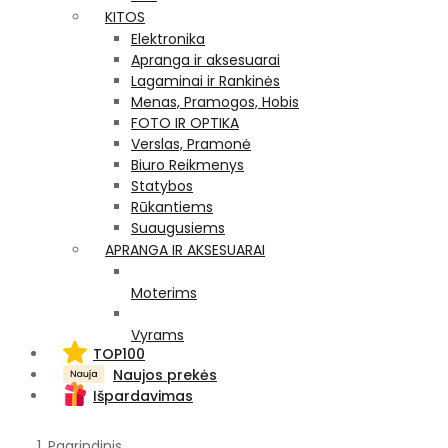
KITOS
Elektronika
Apranga ir aksesuarai
Lagaminai ir Rankinės
Menas, Pramogos, Hobis
FOTO IR OPTIKA
Verslas, Pramonė
Biuro Reikmenys
Statybos
Rūkantiems
Suaugusiems
APRANGA IR AKSESUARAI
Moterims
Vyrams
TOP100
Naujos prekės
Išpardavimas
Pagrindinis