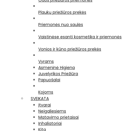
Odos priežiūros priemonės
Plaukų priežiūros prekės
Priemonės nuo saulės
Vaistinėse esanti kosmetika ir priemonės
Vonios ir kūno priežiūros prekės
Vyrams
Asmeninė Higiena
Juvelyrikos Priežiūra
Papuošalai
Kojoms
SVEIKATA
Įtvarai
Neįgaliesiems
Matavimo prietaisai
Inhaliatoriai
Kita