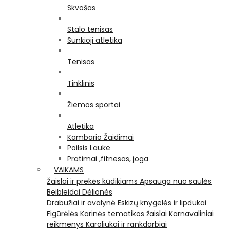
Skvošas
Stalo tenisas
Sunkioji atletika
Tenisas
Tinklinis
Žiemos sportai
Atletika
Kambario Žaidimai
Poilsis Lauke
Pratimai ,fitnesas, joga
VAIKAMS
Žaislai ir prekės kūdikiams
Apsauga nuo saulės
Beibleidai
Dėlionės
Drabužiai ir avalynė
Eskizų knygelės ir lipdukai
Figūrėlės
Karinės tematikos žaislai
Karnavaliniai
reikmenys
Karoliukai ir rankdarbiai