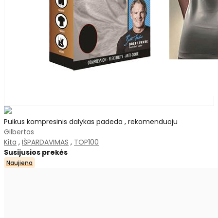
Puikus kompresinis dalykas padeda , rekomenduoju
Gilbertas
Kita
,
IŠPARDAVIMAS
,
TOP100
Susijusios prekės
Naujiena