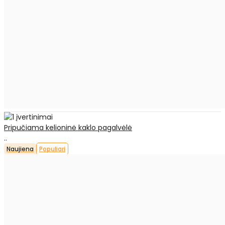
Pripučiama kelioninė kaklo pagalvėlė
..
Naujiena
Populiari