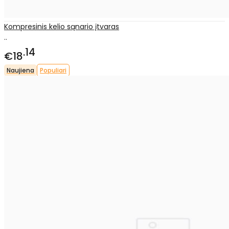
Kompresinis kelio sąnario įtvaras
..
14
€18
Naujiena
Populiari