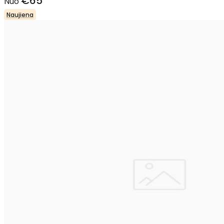
€65
Nuo
Naujiena