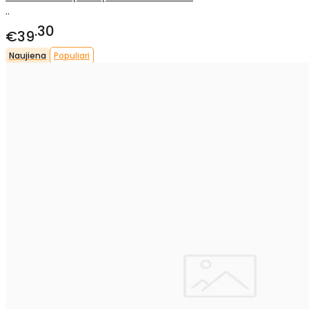
..
30
€39
Naujiena
Populiari