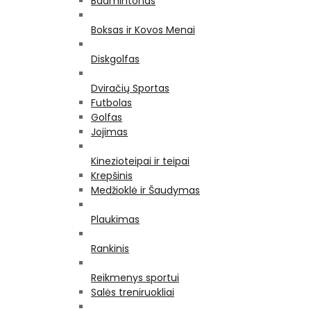
Badmintonas
Boksas ir Kovos Menai
Diskgolfas
Dviračių Sportas
Futbolas
Golfas
Jojimas
Kinezioteipai ir teipai
Krepšinis
Medžioklė ir Šaudymas
Plaukimas
Rankinis
Reikmenys sportui
Salės treniruokliai