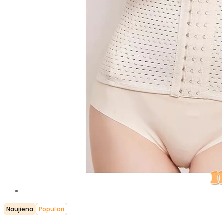
Naujiena
Populiari