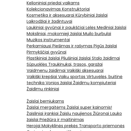
Kelioniniai priedai vaikams
Kolekcionavimas
Konstruktoriai
Kosmetika ir aksesuarai
Kūrybiniai žaislai
Laikrodžiai ir žadintuvai
Laukiniai gyvūnai ir paukščiai
Lėlės
Mediniai žaislai
Moksliniai, mokomieji žaislai
Muilo burbulai
Muzikos instrumentai
Perkamiausi
Piešimas ir rašymas
Pigūs žaislai
Pirmykščiai gyvūnai
Plastikiniai žaislai
Pliušiniai žaislai
Stalo žaidimai
Sūpuoklės
Traukinukai, trasos, garažai
Vaidmenų žaidimai
Vaikiški aksesuarai
Vaikiški krepšiai
Vaikų sportas
Virtuvėlės, buitinė
technika
Vonios žaislai
Žaidimų kompiuteriai
Žaidimų rinkiniai
Žaislai berniukams
Žaislai mergaitėms
Žaislai super kainomis!
Žaisliniai įrankiai
Žaislų naujienos
Žiūronai
Lauko
žaislai
Priežiūra ir maitinimas
Herojai
Mokyklinės prekės
Transporto priemonės