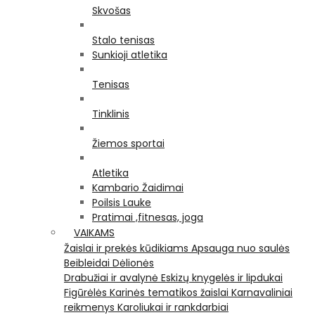
Skvošas
Stalo tenisas
Sunkioji atletika
Tenisas
Tinklinis
Žiemos sportai
Atletika
Kambario Žaidimai
Poilsis Lauke
Pratimai ,fitnesas, joga
VAIKAMS
Žaislai ir prekės kūdikiams
Apsauga nuo saulės
Beibleidai
Dėlionės
Drabužiai ir avalynė
Eskizų knygelės ir lipdukai
Figūrėlės
Karinės tematikos žaislai
Karnavaliniai
reikmenys
Karoliukai ir rankdarbiai