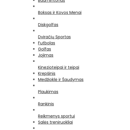
Badmintonas
Boksas ir Kovos Menai
Diskgolfas
Dviračių Sportas
Futbolas
Golfas
Jojimas
Kinezioteipai ir teipai
Krepšinis
Medžioklė ir Šaudymas
Plaukimas
Rankinis
Reikmenys sportui
Salės treniruokliai