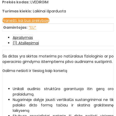
Prekės kodas:
LVEDIRGIM
Turimas kiekis:
Laikinai išparduota
Pranešti, kai bus prekyboje
Gamintojas:
*EU*
Aprašymas
(1) Atsiliepimai
Šis diržas yra skirtas moterims po natūralaus fiziologinio ar po
operacinio gimdymo ištemptiems pilvo audiniams sustiprinti.
Galima nešioti ir tiesiog kaip korsetą
Unikali audinio struktūra garantuoja itin gerą oro
pralaidumą.
Nugarinėje dalyje įausti vertikalūs sustangrinimai ne tik
palaiko diržo formą tačiau ir skatina grakštesnę
laikyseną
Stuburo specialistai pataria šį diržą nešioti visiems