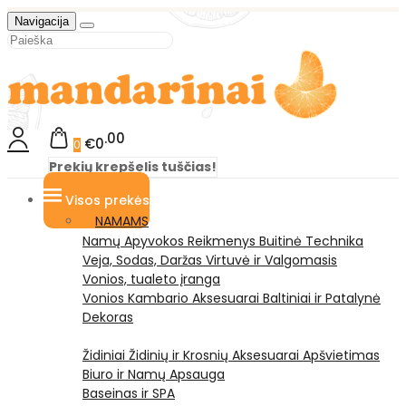
Navigacija
00
€0
0
Prekių krepšelis tuščias!
Visos prekės
NAMAMS
Namų Apyvokos Reikmenys
Buitinė Technika
Veja, Sodas, Daržas
Virtuvė ir Valgomasis
Vonios, tualeto įranga
Vonios Kambario Aksesuarai
Baltiniai ir Patalynė
Dekoras
Židiniai
Židinių ir Krosnių Aksesuarai
Apšvietimas
Biuro ir Namų Apsauga
Baseinas ir SPA