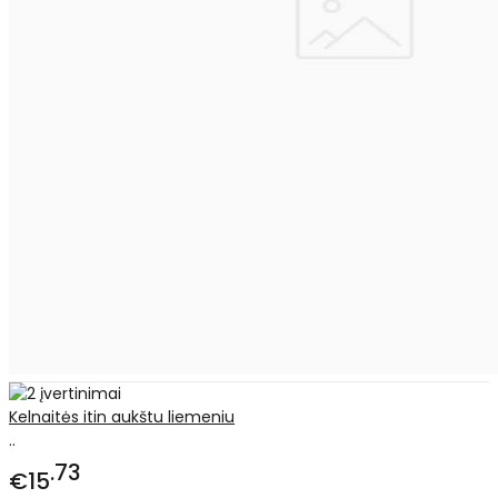
Kelnaitės itin aukštu liemeniu
..
73
€15