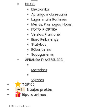
KITOS
Elektronika
Apranga ir aksesuarai
Lagaminai ir Rankinės
Menas, Pramogos, Hobis
FOTO IR OPTIKA
Verslas, Pramonė
Biuro Reikmenys
Statybos
Rūkantiems
Suaugusiems
APRANGA IR AKSESUARAI
Moterims
Vyrams
TOP100
Naujos prekės
Išpardavimas
Pagrindinis