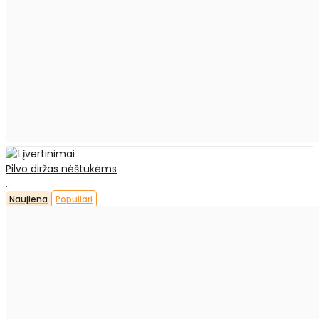
Pilvo diržas nėštukėms
..
Naujiena
Populiari