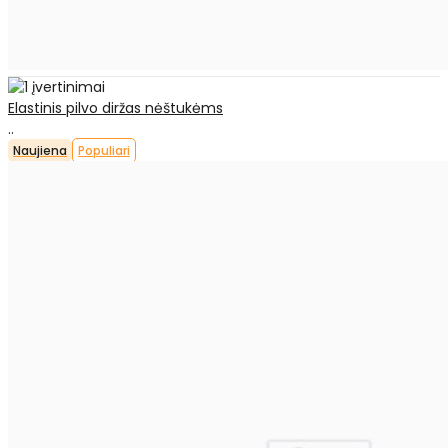
Elastinis pilvo diržas nėštukėms
..
Naujiena
Populiari