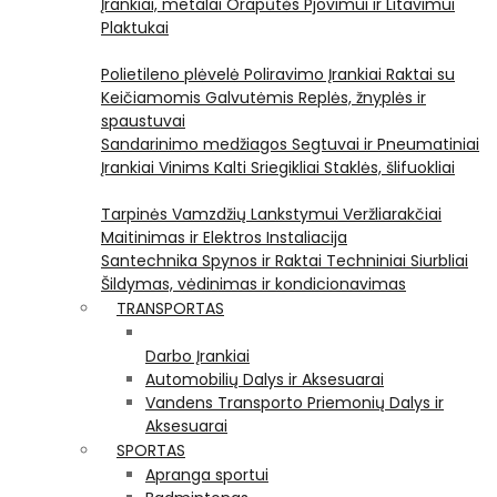
Įrankiai, metalai
Orapūtės
Pjovimui ir Litavimui
Plaktukai
Polietileno plėvelė
Poliravimo Įrankiai
Raktai su
Keičiamomis Galvutėmis
Replės, žnyplės ir
spaustuvai
Sandarinimo medžiagos
Segtuvai ir Pneumatiniai
Įrankiai Vinims Kalti
Sriegikliai
Staklės, šlifuokliai
Tarpinės
Vamzdžių Lankstymui
Veržliarakčiai
Maitinimas ir Elektros Instaliacija
Santechnika
Spynos ir Raktai
Techniniai Siurbliai
Šildymas, vėdinimas ir kondicionavimas
TRANSPORTAS
Darbo Įrankiai
Automobilių Dalys ir Aksesuarai
Vandens Transporto Priemonių Dalys ir
Aksesuarai
SPORTAS
Apranga sportui