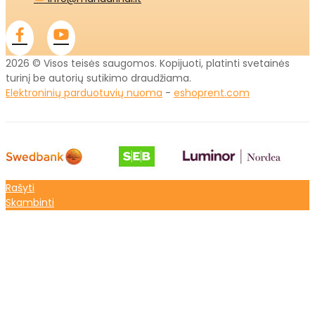
2026 © Visos teisės saugomos. Kopijuoti, platinti svetainės
turinį be autorių sutikimo draudžiama.
Elektroninių parduotuvių nuoma
-
eshoprent.com
Rašyti
Skambinti