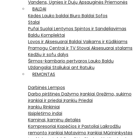
Vandens, Ugnies ir Dujų Apsauginės Priemonės
BALDAI
Kėdės
Lauko baldai
Biuro Baldai
Sofos
Stalai
Pufai
Suolai
Lentynos
Spintos ir Sandėliavimas
Baldų Komplektai
Lovos ir Aksesuarai
Baldai Vaikams ir Kūdikiams
Pramogų Centrai ir TV Stovai
Aksesuarai stalams
Kėdžių ir sofų dalys
Širmos-kambario pertvaros
Lauko Baldų
Uždangalai
Staliukai ant Ratukų
REMONTAS
Darbinės Lempos
Darbo pirštinės
Dažymo Įrankiai
Gręžimo, sukimo
įrankiai ir priedai
Įrankių Priedai
Įrankių Rinkiniai
Išsiplėtimo indai
Kaminai, kaminų detalės
Kompresoriai
Kopėčios ir Pastoliai
Laikrodžių
remonto įrankiai
Matavimo Įrankiai
Mūrininkystės