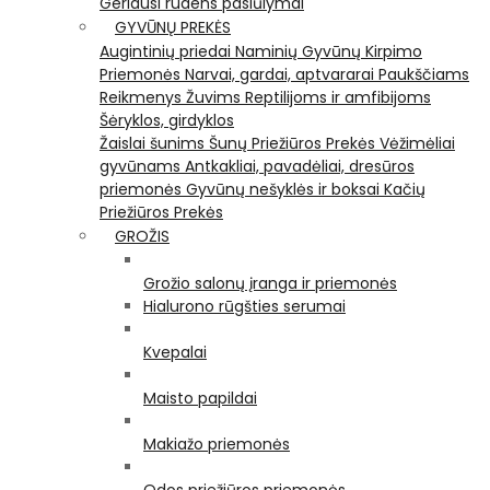
Geriausi rudens pasiūlymai
GYVŪNŲ PREKĖS
Augintinių priedai
Naminių Gyvūnų Kirpimo
Priemonės
Narvai, gardai, aptvararai
Paukščiams
Reikmenys Žuvims
Reptilijoms ir amfibijoms
Šėryklos, girdyklos
Žaislai šunims
Šunų Priežiūros Prekės
Vėžimėliai
gyvūnams
Antkakliai, pavadėliai, dresūros
priemonės
Gyvūnų nešyklės ir boksai
Kačių
Priežiūros Prekės
GROŽIS
Grožio salonų įranga ir priemonės
Hialurono rūgšties serumai
Kvepalai
Maisto papildai
Makiažo priemonės