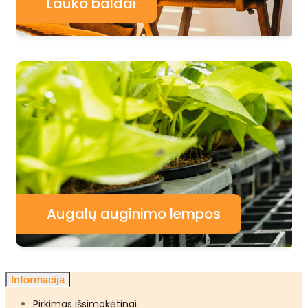
Lauko baldai
Augalų auginimo lempos
Informacija
Pirkimas išsimokėtinai