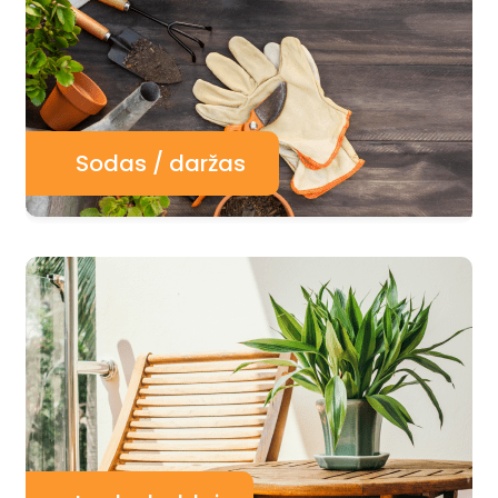
Sodas / daržas