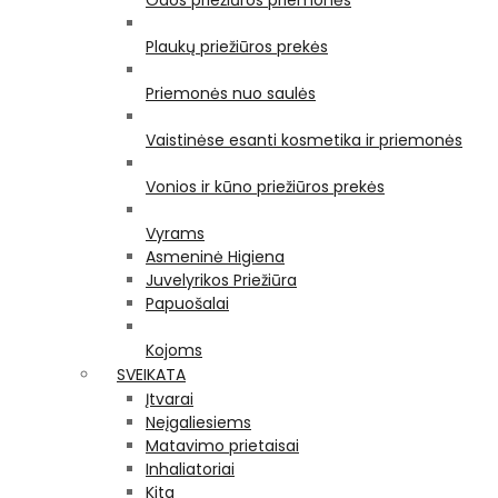
Odos priežiūros priemonės
Plaukų priežiūros prekės
Priemonės nuo saulės
Vaistinėse esanti kosmetika ir priemonės
Vonios ir kūno priežiūros prekės
Vyrams
Asmeninė Higiena
Juvelyrikos Priežiūra
Papuošalai
Kojoms
SVEIKATA
Įtvarai
Neįgaliesiems
Matavimo prietaisai
Inhaliatoriai
Kita