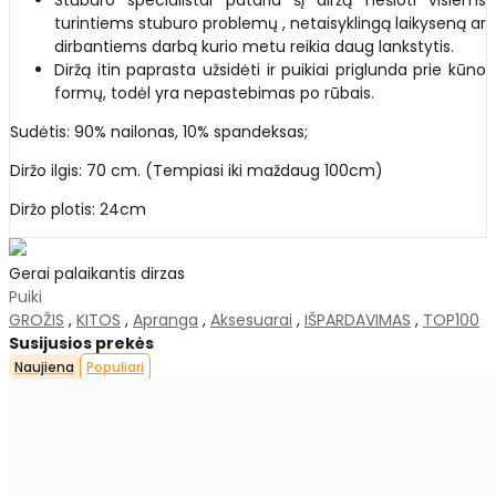
turintiems stuburo problemų , netaisyklingą laikyseną ar
dirbantiems darbą kurio metu reikia daug lankstytis.
Diržą itin paprasta užsidėti ir puikiai priglunda prie kūno
formų, todėl yra nepastebimas po rūbais.
Sudėtis: 90% nailonas, 10% spandeksas;
Diržo ilgis: 70 cm. (Tempiasi iki maždaug 100cm)
Diržo plotis: 24cm
Gerai palaikantis dirzas
Puiki
GROŽIS
,
KITOS
,
Apranga
,
Aksesuarai
,
IŠPARDAVIMAS
,
TOP100
Susijusios prekės
Naujiena
Populiari