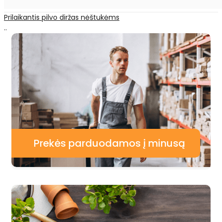
Prilaikantis pilvo diržas nėštukėms
..
Prekės parduodamos į minusą