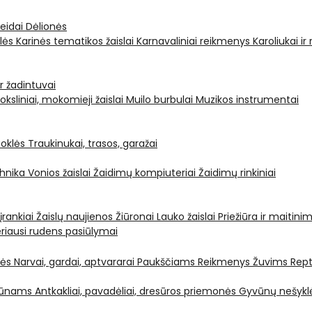
leidai
Dėlionės
ėlės
Karinės tematikos žaislai
Karnavaliniai reikmenys
Karoliukai ir
ir žadintuvai
oksliniai, mokomieji žaislai
Muilo burbulai
Muzikos instrumentai
oklės
Traukinukai, trasos, garažai
chnika
Vonios žaislai
Žaidimų kompiuteriai
Žaidimų rinkiniai
 įrankiai
Žaislų naujienos
Žiūronai
Lauko žaislai
Priežiūra ir maitini
riausi rudens pasiūlymai
nės
Narvai, gardai, aptvararai
Paukščiams
Reikmenys Žuvims
Rept
yvūnams
Antkakliai, pavadėliai, dresūros priemonės
Gyvūnų nešyklė