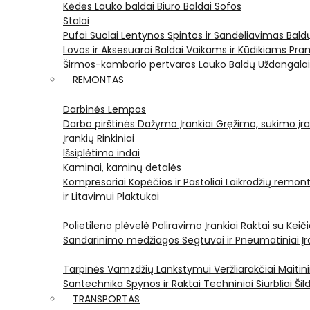
Kėdės
Lauko baldai
Biuro Baldai
Sofos
Stalai
Pufai
Suolai
Lentynos
Spintos ir Sandėliavimas
Bald
Lovos ir Aksesuarai
Baldai Vaikams ir Kūdikiams
Pram
Širmos-kambario pertvaros
Lauko Baldų Uždangala
REMONTAS
Darbinės Lempos
Darbo pirštinės
Dažymo Įrankiai
Gręžimo, sukimo įran
Įrankių Rinkiniai
Išsiplėtimo indai
Kaminai, kaminų detalės
Kompresoriai
Kopėčios ir Pastoliai
Laikrodžių remont
ir Litavimui
Plaktukai
Polietileno plėvelė
Poliravimo Įrankiai
Raktai su Kei
Sandarinimo medžiagos
Segtuvai ir Pneumatiniai Įr
Tarpinės
Vamzdžių Lankstymui
Veržliarakčiai
Maitini
Santechnika
Spynos ir Raktai
Techniniai Siurbliai
Šil
TRANSPORTAS