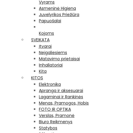
Vyrams
Asmeninė Higiena
Juvelyrikos Priežiūra
Papuošalai
Kojoms
SVEIKATA
Įtvarai
Neįgaliesiems
Matavimo prietaisai
Inhaliatoriai
Kita
KITOS
Elektronika
Apranga ir aksesuarai
Lagaminai ir Rankinės
Menas, Pramogos, Hobis
FOTO IR OPTIKA
Verslas, Pramonė
Biuro Reikmenys
Statybos