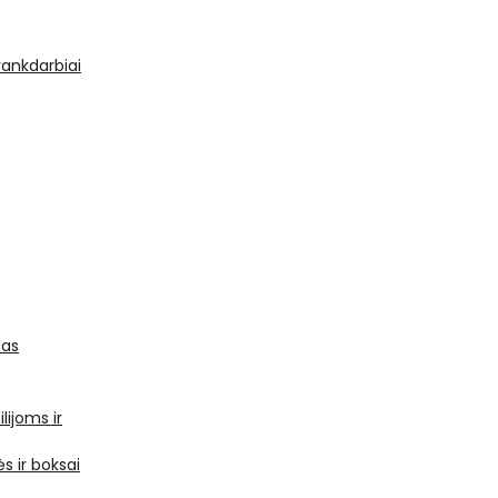
 rankdarbiai
mas
ilijoms ir
s ir boksai