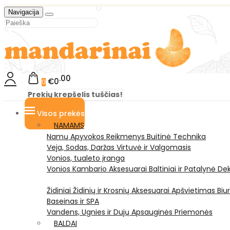
Navigacija
00
€0
0
Prekių krepšelis tuščias!
Visos prekės
NAMAMS
Namų Apyvokos Reikmenys
Buitinė Technika
Veja, Sodas, Daržas
Virtuvė ir Valgomasis
Vonios, tualeto įranga
Vonios Kambario Aksesuarai
Baltiniai ir Patalynė
Dek
Židiniai
Židinių ir Krosnių Aksesuarai
Apšvietimas
Biu
Baseinas ir SPA
Vandens, Ugnies ir Dujų Apsauginės Priemonės
BALDAI