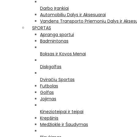
Darbo Įrankiai
Automobilių Dalys ir Aksesuarai
Vandens Transporto Priemonių Dalys ir Akses
SPORTAS
Apranga sportui
Badmintonas
Boksas ir Kovos Menai
Diskgolfas
Dviračių Sportas
Futbolas
Golfas
Jojimas
Kinezioteipai ir teipai
Krepšinis
Medžioklė ir Šaudymas