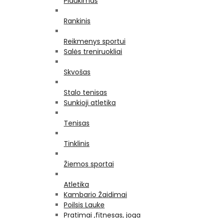
Plaukimas
Rankinis
Reikmenys sportui
Salės treniruokliai
Skvošas
Stalo tenisas
Sunkioji atletika
Tenisas
Tinklinis
Žiemos sportai
Atletika
Kambario Žaidimai
Poilsis Lauke
Pratimai ,fitnesas, joga