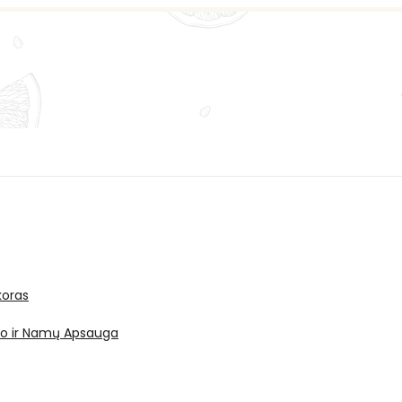
oras
ro ir Namų Apsauga