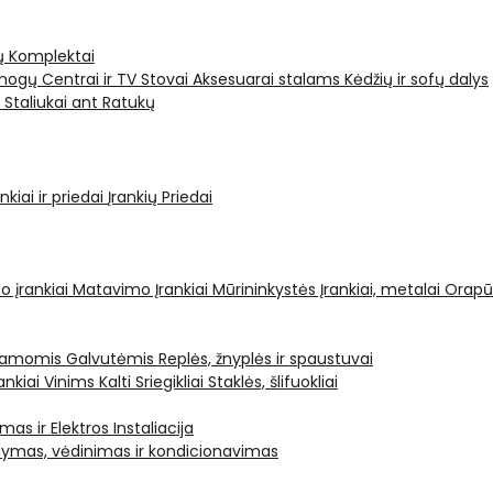
ų Komplektai
ogų Centrai ir TV Stovai
Aksesuarai stalams
Kėdžių ir sofų dalys
i
Staliukai ant Ratukų
kiai ir priedai
Įrankių Priedai
o įrankiai
Matavimo Įrankiai
Mūrininkystės Įrankiai, metalai
Orapū
čiamomis Galvutėmis
Replės, žnyplės ir spaustuvai
ankiai Vinims Kalti
Sriegikliai
Staklės, šlifuokliai
mas ir Elektros Instaliacija
dymas, vėdinimas ir kondicionavimas