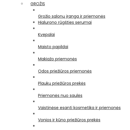
GROŽIS
Grožio salonų įranga ir priemonės
Hialurono rūgšties serumai
Kvepalai
Maisto papildai
Makiažo priemonės
Odos priežiūros priemonės
Plaukų priežiūros prekės
Priemonės nuo saulės
Vaistinėse esanti kosmetika ir priemonės
Vonios ir kūno priežiūros prekės