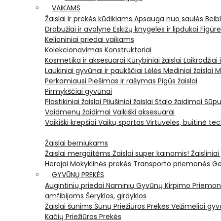
VAIKAMS
Žaislai ir prekės kūdikiams
Apsauga nuo saulės
Beib
Drabužiai ir avalynė
Eskizų knygelės ir lipdukai
Figūr
Kelioniniai priedai vaikams
Kolekcionavimas
Konstruktoriai
Kosmetika ir aksesuarai
Kūrybiniai žaislai
Laikrodžiai 
Laukiniai gyvūnai ir paukščiai
Lėlės
Mediniai žaislai
M
Perkamiausi
Piešimas ir rašymas
Pigūs žaislai
Pirmykščiai gyvūnai
Plastikiniai žaislai
Pliušiniai žaislai
Stalo žaidimai
Sūpu
Vaidmenų žaidimai
Vaikiški aksesuarai
Vaikiški krepšiai
Vaikų sportas
Virtuvėlės, buitinė te
Žaislai berniukams
Žaislai mergaitėms
Žaislai super kainomis!
Žaisliniai
Herojai
Mokyklinės prekės
Transporto priemonės
Ge
GYVŪNŲ PREKĖS
Augintinių priedai
Naminių Gyvūnų Kirpimo Priemo
amfibijoms
Šėryklos, girdyklos
Žaislai šunims
Šunų Priežiūros Prekės
Vėžimėliai g
Kačių Priežiūros Prekės