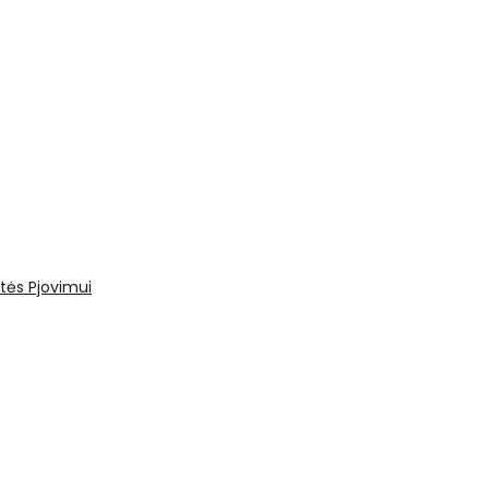
tės
Pjovimui