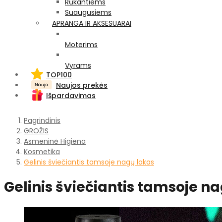
Rūkantiems
Suaugusiems
APRANGA IR AKSESUARAI
Moterims
Vyrams
TOP100
Naujos prekės
Išpardavimas
Pagrindinis
GROŽIS
Asmeninė Higiena
Kosmetika
Gelinis šviečiantis tamsoje nagų lakas
Gelinis šviečiantis tamsoje n