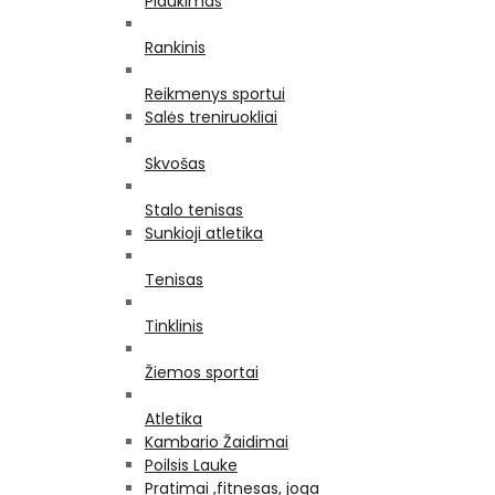
Plaukimas
Rankinis
Reikmenys sportui
Salės treniruokliai
Skvošas
Stalo tenisas
Sunkioji atletika
Tenisas
Tinklinis
Žiemos sportai
Atletika
Kambario Žaidimai
Poilsis Lauke
Pratimai ,fitnesas, joga