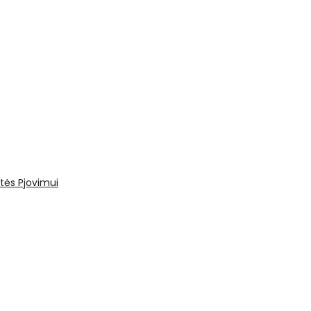
tės
Pjovimui