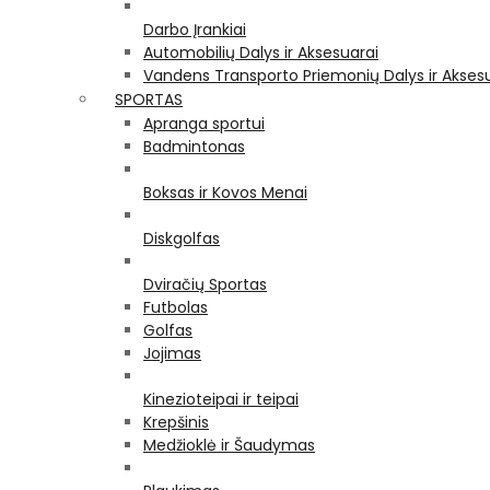
Darbo Įrankiai
Automobilių Dalys ir Aksesuarai
Vandens Transporto Priemonių Dalys ir Akses
SPORTAS
Apranga sportui
Badmintonas
Boksas ir Kovos Menai
Diskgolfas
Dviračių Sportas
Futbolas
Golfas
Jojimas
Kinezioteipai ir teipai
Krepšinis
Medžioklė ir Šaudymas