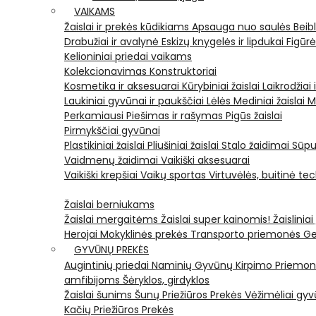
VAIKAMS
Žaislai ir prekės kūdikiams
Apsauga nuo saulės
Beib
Drabužiai ir avalynė
Eskizų knygelės ir lipdukai
Figūr
Kelioniniai priedai vaikams
Kolekcionavimas
Konstruktoriai
Kosmetika ir aksesuarai
Kūrybiniai žaislai
Laikrodžiai 
Laukiniai gyvūnai ir paukščiai
Lėlės
Mediniai žaislai
M
Perkamiausi
Piešimas ir rašymas
Pigūs žaislai
Pirmykščiai gyvūnai
Plastikiniai žaislai
Pliušiniai žaislai
Stalo žaidimai
Sūpu
Vaidmenų žaidimai
Vaikiški aksesuarai
Vaikiški krepšiai
Vaikų sportas
Virtuvėlės, buitinė te
Žaislai berniukams
Žaislai mergaitėms
Žaislai super kainomis!
Žaisliniai
Herojai
Mokyklinės prekės
Transporto priemonės
Ge
GYVŪNŲ PREKĖS
Augintinių priedai
Naminių Gyvūnų Kirpimo Priemo
amfibijoms
Šėryklos, girdyklos
Žaislai šunims
Šunų Priežiūros Prekės
Vėžimėliai g
Kačių Priežiūros Prekės