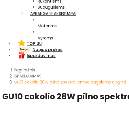
Rūkantiems
Suaugusiems
APRANGA IR AKSESUARAI
Moterims
Vyrams
TOP100
Naujos prekės
Išpardavimas
Pagrindinis
IŠPARDAVIMAS
GU10 cokolio 28W pilno spektro lempa augalams auginti
GU10 cokolio 28W pilno spekt