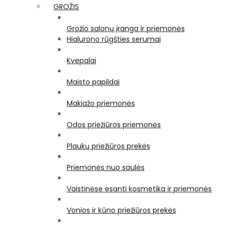
GROŽIS
Grožio salonų įranga ir priemonės
Hialurono rūgšties serumai
Kvepalai
Maisto papildai
Makiažo priemonės
Odos priežiūros priemonės
Plaukų priežiūros prekės
Priemonės nuo saulės
Vaistinėse esanti kosmetika ir priemonės
Vonios ir kūno priežiūros prekės