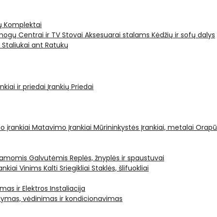
ų Komplektai
ogų Centrai ir TV Stovai
Aksesuarai stalams
Kėdžių ir sofų dalys
i
Staliukai ant Ratukų
kiai ir priedai
Įrankių Priedai
o įrankiai
Matavimo Įrankiai
Mūrininkystės Įrankiai, metalai
Orapū
čiamomis Galvutėmis
Replės, žnyplės ir spaustuvai
ankiai Vinims Kalti
Sriegikliai
Staklės, šlifuokliai
mas ir Elektros Instaliacija
dymas, vėdinimas ir kondicionavimas