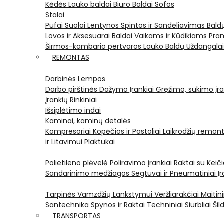
Kėdės
Lauko baldai
Biuro Baldai
Sofos
Stalai
Pufai
Suolai
Lentynos
Spintos ir Sandėliavimas
Bald
Lovos ir Aksesuarai
Baldai Vaikams ir Kūdikiams
Pram
Širmos-kambario pertvaros
Lauko Baldų Uždangala
REMONTAS
Darbinės Lempos
Darbo pirštinės
Dažymo Įrankiai
Gręžimo, sukimo įran
Įrankių Rinkiniai
Išsiplėtimo indai
Kaminai, kaminų detalės
Kompresoriai
Kopėčios ir Pastoliai
Laikrodžių remont
ir Litavimui
Plaktukai
Polietileno plėvelė
Poliravimo Įrankiai
Raktai su Kei
Sandarinimo medžiagos
Segtuvai ir Pneumatiniai Įr
Tarpinės
Vamzdžių Lankstymui
Veržliarakčiai
Maitini
Santechnika
Spynos ir Raktai
Techniniai Siurbliai
Šil
TRANSPORTAS