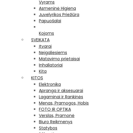
Vyrams
Asmeninė Higiena
Juvelyrikos Priežiūra
Papuošalai
Kojoms
SVEIKATA
Įtvarai
Neįgaliesiems
Matavimo prietaisai
Inhaliatoriai
Kita
KITOS
Elektronika
Apranga ir aksesuarai
Lagaminai ir Rankinės
Menas, Pramogos, Hobis
FOTO IR OPTIKA
Verslas, Pramonė
Biuro Reikmenys
Statybos