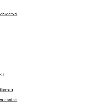
 rankdarbiai
mas
ilijoms ir
s ir boksai