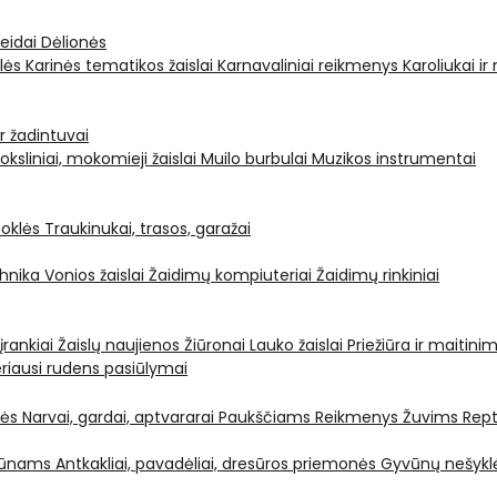
leidai
Dėlionės
ėlės
Karinės tematikos žaislai
Karnavaliniai reikmenys
Karoliukai ir
ir žadintuvai
oksliniai, mokomieji žaislai
Muilo burbulai
Muzikos instrumentai
oklės
Traukinukai, trasos, garažai
chnika
Vonios žaislai
Žaidimų kompiuteriai
Žaidimų rinkiniai
 įrankiai
Žaislų naujienos
Žiūronai
Lauko žaislai
Priežiūra ir maitini
riausi rudens pasiūlymai
nės
Narvai, gardai, aptvararai
Paukščiams
Reikmenys Žuvims
Rept
yvūnams
Antkakliai, pavadėliai, dresūros priemonės
Gyvūnų nešyklė