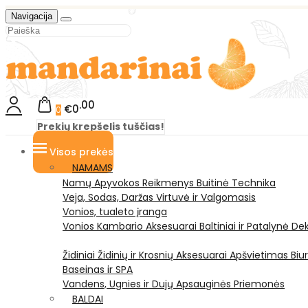
Navigacija
00
€0
0
Prekių krepšelis tuščias!
Visos prekės
NAMAMS
Namų Apyvokos Reikmenys
Buitinė Technika
Veja, Sodas, Daržas
Virtuvė ir Valgomasis
Vonios, tualeto įranga
Vonios Kambario Aksesuarai
Baltiniai ir Patalynė
Dek
Židiniai
Židinių ir Krosnių Aksesuarai
Apšvietimas
Biu
Baseinas ir SPA
Vandens, Ugnies ir Dujų Apsauginės Priemonės
BALDAI