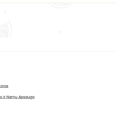
oras
ro ir Namų Apsauga