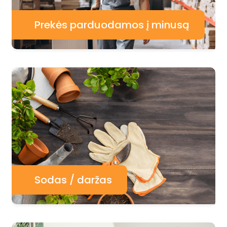
Prekės parduodamos į minusą
Sodas / daržas