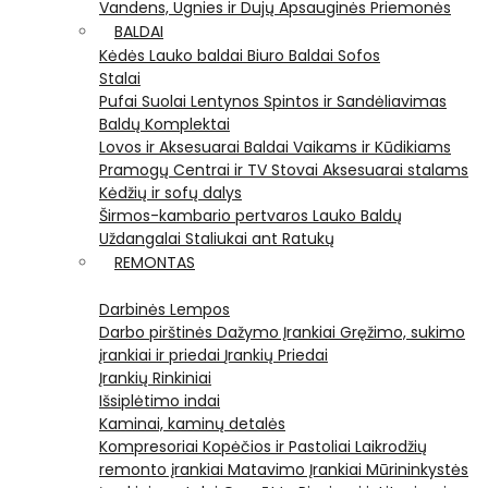
Vandens, Ugnies ir Dujų Apsauginės Priemonės
BALDAI
Kėdės
Lauko baldai
Biuro Baldai
Sofos
Stalai
Pufai
Suolai
Lentynos
Spintos ir Sandėliavimas
Baldų Komplektai
Lovos ir Aksesuarai
Baldai Vaikams ir Kūdikiams
Pramogų Centrai ir TV Stovai
Aksesuarai stalams
Kėdžių ir sofų dalys
Širmos-kambario pertvaros
Lauko Baldų
Uždangalai
Staliukai ant Ratukų
REMONTAS
Darbinės Lempos
Darbo pirštinės
Dažymo Įrankiai
Gręžimo, sukimo
įrankiai ir priedai
Įrankių Priedai
Įrankių Rinkiniai
Išsiplėtimo indai
Kaminai, kaminų detalės
Kompresoriai
Kopėčios ir Pastoliai
Laikrodžių
remonto įrankiai
Matavimo Įrankiai
Mūrininkystės