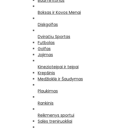
Badmintonas
Boksas ir Kovos Menai
Diskgolfas
Dviračių Sportas
Futbolas
Golfas
Jojimas
Kinezioteipai ir teipai
Krepšinis
Medžioklė ir Šaudymas
Plaukimas
Rankinis
Reikmenys sportui
Salės treniruokliai