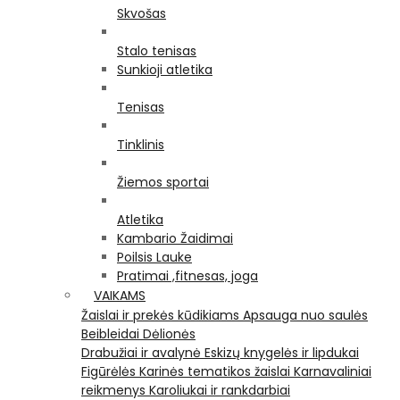
Skvošas
Stalo tenisas
Sunkioji atletika
Tenisas
Tinklinis
Žiemos sportai
Atletika
Kambario Žaidimai
Poilsis Lauke
Pratimai ,fitnesas, joga
VAIKAMS
Žaislai ir prekės kūdikiams
Apsauga nuo saulės
Beibleidai
Dėlionės
Drabužiai ir avalynė
Eskizų knygelės ir lipdukai
Figūrėlės
Karinės tematikos žaislai
Karnavaliniai
reikmenys
Karoliukai ir rankdarbiai