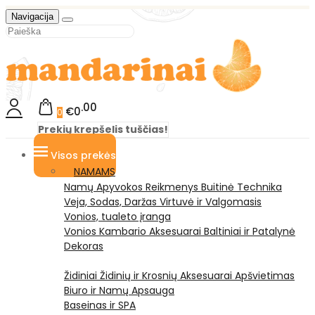
Navigacija
00
€0
0
Prekių krepšelis tuščias!
Visos prekės
NAMAMS
Namų Apyvokos Reikmenys
Buitinė Technika
Veja, Sodas, Daržas
Virtuvė ir Valgomasis
Vonios, tualeto įranga
Vonios Kambario Aksesuarai
Baltiniai ir Patalynė
Dekoras
Židiniai
Židinių ir Krosnių Aksesuarai
Apšvietimas
Biuro ir Namų Apsauga
Baseinas ir SPA