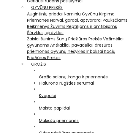
Geriausi rudens pasiūlymai
GYVŪNŲ PREKĖS
Augintinių priedai
Naminių Gyvūnų Kirpimo
Priemonės
Narvai, gardai, aptvararai
Paukščiams
Reikmenys Žuvims
Reptilijoms ir amfibijoms
Šėryklos, girdyklos
Žaislai šunims
Šunų Priežiūros Prekės
Vėžimėliai
gyvūnams
Antkakliai, pavadėliai, dresūros
priemonės
Gyvūnų nešyklės ir boksai
Kačių
Priežiūros Prekės
GROŽIS
Grožio salonų įranga ir priemonės
Hialurono rūgšties serumai
Kvepalai
Maisto papildai
Makiažo priemonės