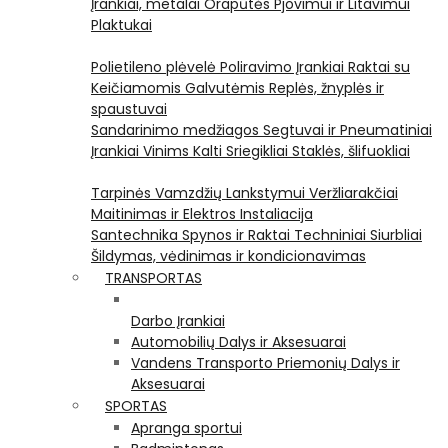
Įrankiai, metalai
Orapūtės
Pjovimui ir Litavimui
Plaktukai
Polietileno plėvelė
Poliravimo Įrankiai
Raktai su
Keičiamomis Galvutėmis
Replės, žnyplės ir
spaustuvai
Sandarinimo medžiagos
Segtuvai ir Pneumatiniai
Įrankiai Vinims Kalti
Sriegikliai
Staklės, šlifuokliai
Tarpinės
Vamzdžių Lankstymui
Veržliarakčiai
Maitinimas ir Elektros Instaliacija
Santechnika
Spynos ir Raktai
Techniniai Siurbliai
Šildymas, vėdinimas ir kondicionavimas
TRANSPORTAS
Darbo Įrankiai
Automobilių Dalys ir Aksesuarai
Vandens Transporto Priemonių Dalys ir
Aksesuarai
SPORTAS
Apranga sportui