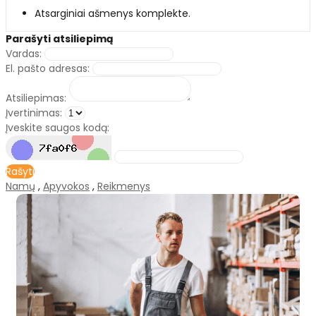
Atsarginiai ašmenys komplekte.
Parašyti atsiliepimą
Vardas:
El. pašto adresas:
Atsiliepimas:
Įvertinimas:
Įveskite saugos kodą:
Rašyti
Namų
,
Apyvokos
,
Reikmenys