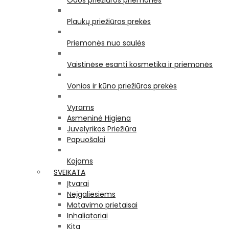
Odos priežiūros priemonės
Plaukų priežiūros prekės
Priemonės nuo saulės
Vaistinėse esanti kosmetika ir priemonės
Vonios ir kūno priežiūros prekės
Vyrams
Asmeninė Higiena
Juvelyrikos Priežiūra
Papuošalai
Kojoms
SVEIKATA
Įtvarai
Neįgaliesiems
Matavimo prietaisai
Inhaliatoriai
Kita