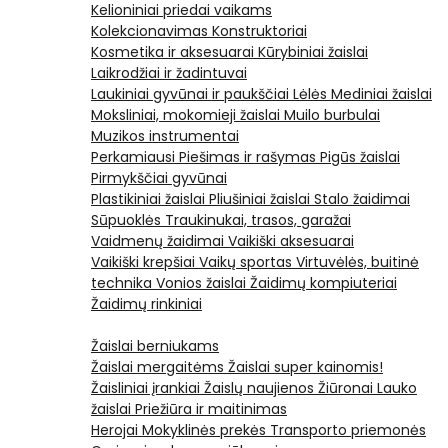
Kelioniniai priedai vaikams
Kolekcionavimas
Konstruktoriai
Kosmetika ir aksesuarai
Kūrybiniai žaislai
Laikrodžiai ir žadintuvai
Laukiniai gyvūnai ir paukščiai
Lėlės
Mediniai žaislai
Moksliniai, mokomieji žaislai
Muilo burbulai
Muzikos instrumentai
Perkamiausi
Piešimas ir rašymas
Pigūs žaislai
Pirmykščiai gyvūnai
Plastikiniai žaislai
Pliušiniai žaislai
Stalo žaidimai
Sūpuoklės
Traukinukai, trasos, garažai
Vaidmenų žaidimai
Vaikiški aksesuarai
Vaikiški krepšiai
Vaikų sportas
Virtuvėlės, buitinė
technika
Vonios žaislai
Žaidimų kompiuteriai
Žaidimų rinkiniai
Žaislai berniukams
Žaislai mergaitėms
Žaislai super kainomis!
Žaisliniai įrankiai
Žaislų naujienos
Žiūronai
Lauko
žaislai
Priežiūra ir maitinimas
Herojai
Mokyklinės prekės
Transporto priemonės