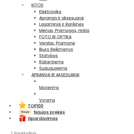
KITOS
Elektronika
Apranga ir aksesuarai
Lagaminai ir Rankinės
Menas, Pramogos, Hobis
FOTO IR OPTIKA
Verslas, Pramonė
Biuro Reikmenys
Statybos
Rūkantiems
Suaugusiems
APRANGA IR AKSESUARAI
Moterims
Vyrams
TOP100
Naujos prekės
Išpardavimas
Pagrindinis