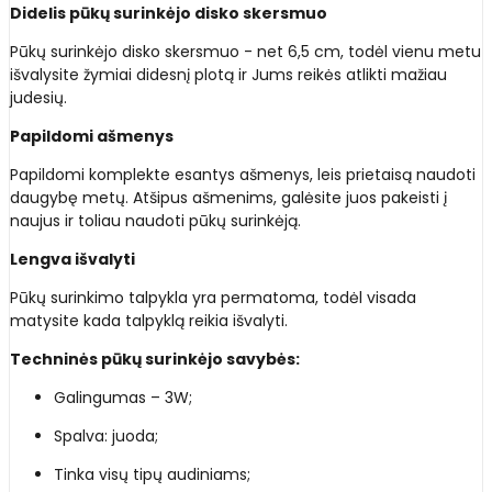
Didelis pūkų surinkėjo disko skersmuo
Pūkų surinkėjo disko skersmuo - net 6,5 cm, todėl vienu metu
išvalysite žymiai didesnį plotą ir Jums reikės atlikti mažiau
judesių.
Papildomi ašmenys
Papildomi komplekte esantys ašmenys, leis prietaisą naudoti
daugybę metų. Atšipus ašmenims, galėsite juos pakeisti į
naujus ir toliau naudoti pūkų surinkėją.
Lengva išvalyti
Pūkų surinkimo talpykla yra permatoma, todėl visada
matysite kada talpyklą reikia išvalyti.
Techninės pūkų surinkėjo savybės:
Galingumas – 3W;
Spalva: juoda;
Tinka visų tipų audiniams;