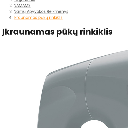
NAMAMS
Namų Apyvokos Reikmenys
Įkraunamas pūkų rinkiklis
Įkraunamas pūkų rinkiklis