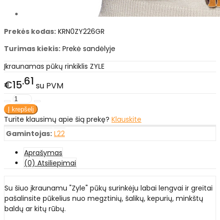
Prekės kodas:
KRN0ZY226GR
Turimas kiekis:
Prekė sandėlyje
Įkraunamas pūkų rinkiklis ZYLE
61
€15
su PVM
Turite klausimų apie šią prekę?
Klauskite
Gamintojas:
L22
Aprašymas
(0) Atsiliepimai
Su šiuo įkraunamu "Zyle" pūkų surinkėju labai lengvai ir greitai
pašalinsite pūkelius nuo megztinių, šalikų, kepurių, minkštų
baldų ar kitų rūbų.