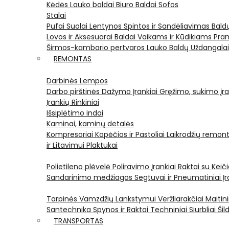
Kėdės
Lauko baldai
Biuro Baldai
Sofos
Stalai
Pufai
Suolai
Lentynos
Spintos ir Sandėliavimas
Bald
Lovos ir Aksesuarai
Baldai Vaikams ir Kūdikiams
Pram
Širmos-kambario pertvaros
Lauko Baldų Uždangala
REMONTAS
Darbinės Lempos
Darbo pirštinės
Dažymo Įrankiai
Gręžimo, sukimo įran
Įrankių Rinkiniai
Išsiplėtimo indai
Kaminai, kaminų detalės
Kompresoriai
Kopėčios ir Pastoliai
Laikrodžių remont
ir Litavimui
Plaktukai
Polietileno plėvelė
Poliravimo Įrankiai
Raktai su Kei
Sandarinimo medžiagos
Segtuvai ir Pneumatiniai Įr
Tarpinės
Vamzdžių Lankstymui
Veržliarakčiai
Maitini
Santechnika
Spynos ir Raktai
Techniniai Siurbliai
Šil
TRANSPORTAS