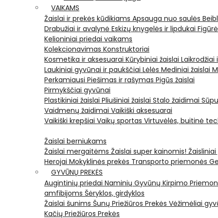
VAIKAMS
Žaislai ir prekės kūdikiams
Apsauga nuo saulės
Beib
Drabužiai ir avalynė
Eskizų knygelės ir lipdukai
Figūr
Kelioniniai priedai vaikams
Kolekcionavimas
Konstruktoriai
Kosmetika ir aksesuarai
Kūrybiniai žaislai
Laikrodžiai 
Laukiniai gyvūnai ir paukščiai
Lėlės
Mediniai žaislai
M
Perkamiausi
Piešimas ir rašymas
Pigūs žaislai
Pirmykščiai gyvūnai
Plastikiniai žaislai
Pliušiniai žaislai
Stalo žaidimai
Sūpu
Vaidmenų žaidimai
Vaikiški aksesuarai
Vaikiški krepšiai
Vaikų sportas
Virtuvėlės, buitinė te
Žaislai berniukams
Žaislai mergaitėms
Žaislai super kainomis!
Žaisliniai
Herojai
Mokyklinės prekės
Transporto priemonės
Ge
GYVŪNŲ PREKĖS
Augintinių priedai
Naminių Gyvūnų Kirpimo Priemo
amfibijoms
Šėryklos, girdyklos
Žaislai šunims
Šunų Priežiūros Prekės
Vėžimėliai g
Kačių Priežiūros Prekės