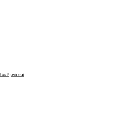
tės
Pjovimui