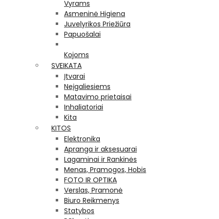
Vyrams
Asmeninė Higiena
Juvelyrikos Priežiūra
Papuošalai
Kojoms
SVEIKATA
Įtvarai
Neįgaliesiems
Matavimo prietaisai
Inhaliatoriai
Kita
KITOS
Elektronika
Apranga ir aksesuarai
Lagaminai ir Rankinės
Menas, Pramogos, Hobis
FOTO IR OPTIKA
Verslas, Pramonė
Biuro Reikmenys
Statybos