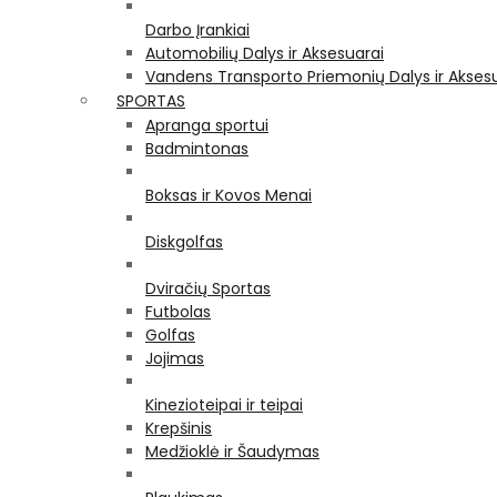
Darbo Įrankiai
Automobilių Dalys ir Aksesuarai
Vandens Transporto Priemonių Dalys ir Akses
SPORTAS
Apranga sportui
Badmintonas
Boksas ir Kovos Menai
Diskgolfas
Dviračių Sportas
Futbolas
Golfas
Jojimas
Kinezioteipai ir teipai
Krepšinis
Medžioklė ir Šaudymas