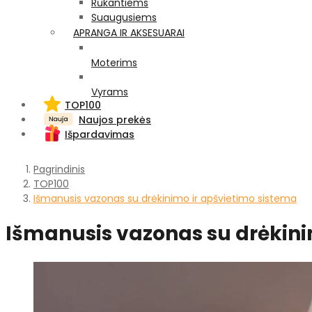
Rūkantiems
Suaugusiems
APRANGA IR AKSESUARAI
Moterims
Vyrams
TOP100
Naujos prekės
Išpardavimas
Pagrindinis
TOP100
Išmanusis vazonas su drėkinimo ir apšvietimo sistema
Išmanusis vazonas su drėkini