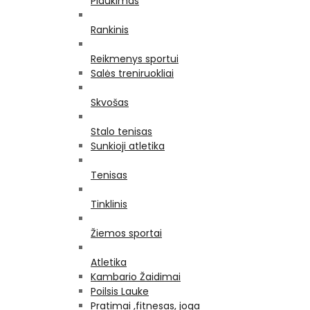
Plaukimas
Rankinis
Reikmenys sportui
Salės treniruokliai
Skvošas
Stalo tenisas
Sunkioji atletika
Tenisas
Tinklinis
Žiemos sportai
Atletika
Kambario Žaidimai
Poilsis Lauke
Pratimai ,fitnesas, joga