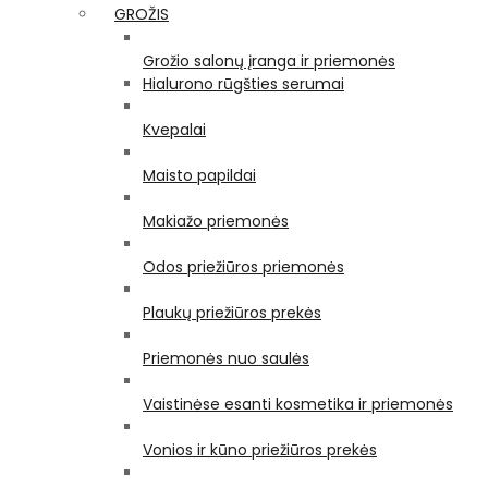
GROŽIS
Grožio salonų įranga ir priemonės
Hialurono rūgšties serumai
Kvepalai
Maisto papildai
Makiažo priemonės
Odos priežiūros priemonės
Plaukų priežiūros prekės
Priemonės nuo saulės
Vaistinėse esanti kosmetika ir priemonės
Vonios ir kūno priežiūros prekės