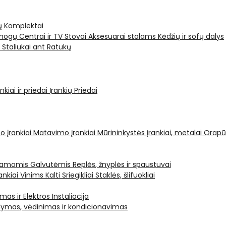
ų Komplektai
ogų Centrai ir TV Stovai
Aksesuarai stalams
Kėdžių ir sofų dalys
i
Staliukai ant Ratukų
kiai ir priedai
Įrankių Priedai
o įrankiai
Matavimo Įrankiai
Mūrininkystės Įrankiai, metalai
Orapū
čiamomis Galvutėmis
Replės, žnyplės ir spaustuvai
ankiai Vinims Kalti
Sriegikliai
Staklės, šlifuokliai
mas ir Elektros Instaliacija
dymas, vėdinimas ir kondicionavimas