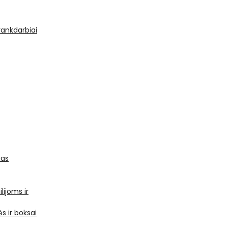
 rankdarbiai
mas
ilijoms ir
s ir boksai