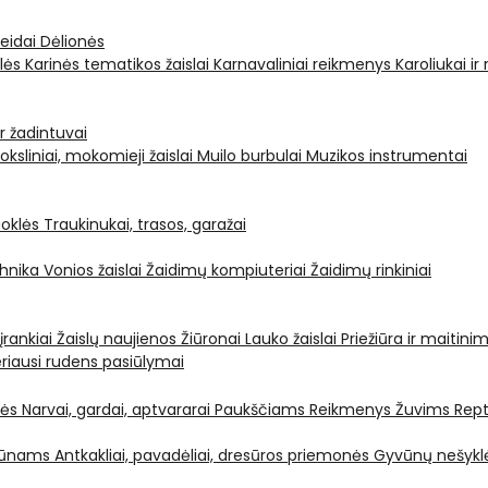
leidai
Dėlionės
ėlės
Karinės tematikos žaislai
Karnavaliniai reikmenys
Karoliukai ir
ir žadintuvai
oksliniai, mokomieji žaislai
Muilo burbulai
Muzikos instrumentai
oklės
Traukinukai, trasos, garažai
chnika
Vonios žaislai
Žaidimų kompiuteriai
Žaidimų rinkiniai
 įrankiai
Žaislų naujienos
Žiūronai
Lauko žaislai
Priežiūra ir maitini
riausi rudens pasiūlymai
nės
Narvai, gardai, aptvararai
Paukščiams
Reikmenys Žuvims
Rept
yvūnams
Antkakliai, pavadėliai, dresūros priemonės
Gyvūnų nešyklė