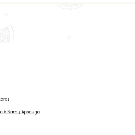
oras
ro ir Namų Apsauga