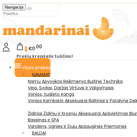
Navigacija
00
€0
0
Prekių krepšelis tuščias!
Visos prekės
NAMAMS
Namų Apyvokos Reikmenys
Buitinė Technika
Veja, Sodas, Daržas
Virtuvė ir Valgomasis
Vonios, tualeto įranga
Vonios Kambario Aksesuarai
Baltiniai ir Patalynė
Dek
Židiniai
Židinių ir Krosnių Aksesuarai
Apšvietimas
Biu
Baseinas ir SPA
Vandens, Ugnies ir Dujų Apsauginės Priemonės
BALDAI