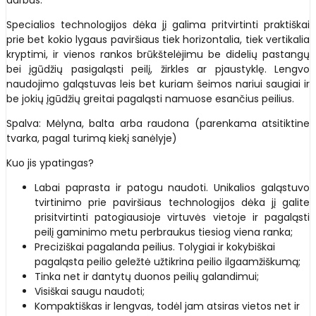
Specialios technologijos dėka jį galima pritvirtinti praktiškai
prie bet kokio lygaus paviršiaus tiek horizontalia, tiek vertikalia
kryptimi, ir vienos rankos brūkštelėjimu be didelių pastangų
bei įgūdžių pasigaląsti peilį, žirkles ar pjaustyklę. Lengvo
naudojimo galąstuvas leis bet kuriam šeimos nariui saugiai ir
be jokių įgūdžių greitai pagaląsti namuose esančius peilius.
Spalva: Mėlyna, balta arba raudona (parenkama atsitiktine
tvarka, pagal turimą kiekį sanėlyje)
Kuo jis ypatingas?
Labai paprasta ir patogu naudoti. Unikalios galąstuvo
tvirtinimo prie paviršiaus technologijos dėka jį galite
prisitvirtinti patogiausioje virtuvės vietoje ir pagaląsti
peilį gaminimo metu perbraukus tiesiog viena ranka;
Preciziškai pagalanda peilius. Tolygiai ir kokybiškai
pagaląsta peilio geležtė užtikrina peilio ilgaamžiškumą;
Tinka net ir dantytų duonos peilių galandimui;
Visiškai saugu naudoti;
Kompaktiškas ir lengvas, todėl jam atsiras vietos net ir