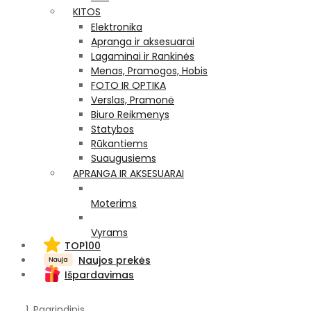
KITOS
Elektronika
Apranga ir aksesuarai
Lagaminai ir Rankinės
Menas, Pramogos, Hobis
FOTO IR OPTIKA
Verslas, Pramonė
Biuro Reikmenys
Statybos
Rūkantiems
Suaugusiems
APRANGA IR AKSESUARAI
Moterims
Vyrams
TOP100
Naujos prekės
Išpardavimas
Pagrindinis