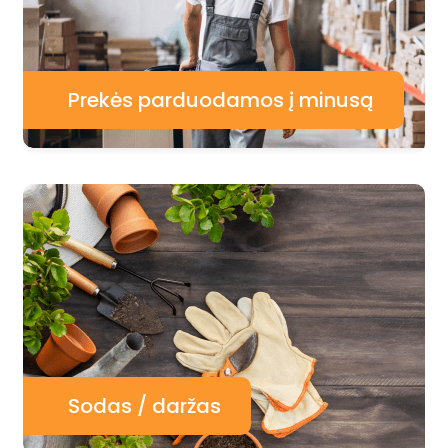
Prekės parduodamos į minusą
Sodas / daržas