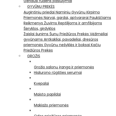
Geriausi rudens pasiūlymai
GYVŪNŲ PREKĖS
Augintinių priedai
Naminių Gyvūnų Kirpimo
Priemonės
Narvai, gardai, aptvararai
Paukščiams
Reikmenys Žuvims
Reptilijoms ir amfibijoms
Šėryklos, girdyklos
Žaislai šunims
Šunų Priežiūros Prekės
Vėžimėliai
gyvūnams
Antkakliai, pavadėliai, dresūros
priemonės
Gyvūnų nešyklės ir boksai
Kačių
Priežiūros Prekės
GROŽIS
Grožio salonų įranga ir priemonės
Hialurono rūgšties serumai
Kvepalai
Maisto papildai
Makiažo priemonės