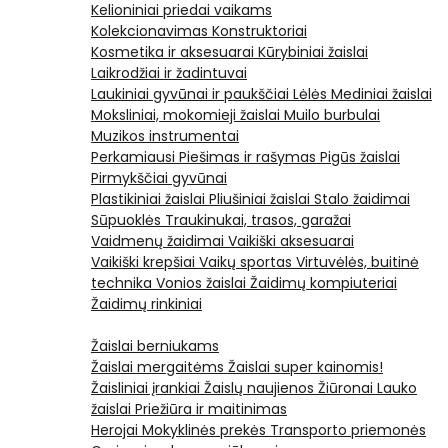
Kelioniniai priedai vaikams
Kolekcionavimas
Konstruktoriai
Kosmetika ir aksesuarai
Kūrybiniai žaislai
Laikrodžiai ir žadintuvai
Laukiniai gyvūnai ir paukščiai
Lėlės
Mediniai žaislai
Moksliniai, mokomieji žaislai
Muilo burbulai
Muzikos instrumentai
Perkamiausi
Piešimas ir rašymas
Pigūs žaislai
Pirmykščiai gyvūnai
Plastikiniai žaislai
Pliušiniai žaislai
Stalo žaidimai
Sūpuoklės
Traukinukai, trasos, garažai
Vaidmenų žaidimai
Vaikiški aksesuarai
Vaikiški krepšiai
Vaikų sportas
Virtuvėlės, buitinė
technika
Vonios žaislai
Žaidimų kompiuteriai
Žaidimų rinkiniai
Žaislai berniukams
Žaislai mergaitėms
Žaislai super kainomis!
Žaisliniai įrankiai
Žaislų naujienos
Žiūronai
Lauko
žaislai
Priežiūra ir maitinimas
Herojai
Mokyklinės prekės
Transporto priemonės