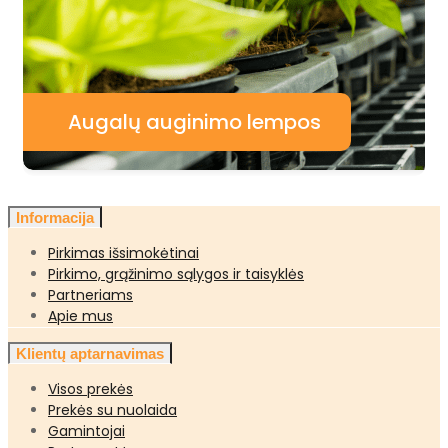
Augalų auginimo lempos
Informacija
Pirkimas išsimokėtinai
Pirkimo, grąžinimo sąlygos ir taisyklės
Partneriams
Apie mus
Klientų aptarnavimas
Visos prekės
Prekės su nuolaida
Gamintojai