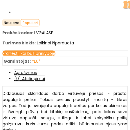
Naujiena
Populiari
Prekės kodas:
LVGALASP
Turimas kiekis:
Laikinai išparduota
Pranešti, kai bus prekyboje
Gamintojas:
*EU*
Aprašymas
(0) Atsiliepimai
Didžiausias sklandaus darbo virtuvėje priešas - prastai
pagaląsti peiliai. Tokiais peiliais pjaustyti maistą - tikras
vargas. Tad jei svajojate pagaląsti peilius per kelias akimirkas
ir išvengti pjūvių bei kitokių susižeidimų, pats laikas savo
virtuvę papuošti saugiu, stilingu ir labai kokybišku peilių
galąstuvu, kuris Jums padės atlikti būtiniausius pjaustymo
darbus.