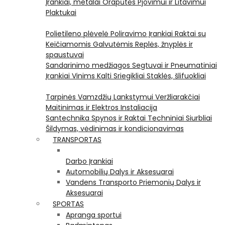
Įrankiai, metalai
Orapūtės
Pjovimui ir Litavimui
Plaktukai
Polietileno plėvelė
Poliravimo Įrankiai
Raktai su
Keičiamomis Galvutėmis
Replės, žnyplės ir
spaustuvai
Sandarinimo medžiagos
Segtuvai ir Pneumatiniai
Įrankiai Vinims Kalti
Sriegikliai
Staklės, šlifuokliai
Tarpinės
Vamzdžių Lankstymui
Veržliarakčiai
Maitinimas ir Elektros Instaliacija
Santechnika
Spynos ir Raktai
Techniniai Siurbliai
Šildymas, vėdinimas ir kondicionavimas
TRANSPORTAS
Darbo Įrankiai
Automobilių Dalys ir Aksesuarai
Vandens Transporto Priemonių Dalys ir
Aksesuarai
SPORTAS
Apranga sportui