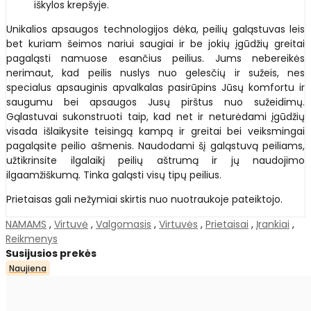
iškylos krepšyje.
Unikalios apsaugos technologijos dėka, peilių galąstuvas leis
bet kuriam šeimos nariui saugiai ir be jokių įgūdžių greitai
pagaląsti namuose esančius peilius. Jums nebereikės
nerimaut, kad peilis nuslys nuo gelesčių ir sužeis, nes
specialus apsauginis apvalkalas pasirūpins Jūsų komfortu ir
saugumu bei apsaugos Jusų pirštus nuo sužeidimų.
Gąlastuvai sukonstruoti taip, kad net ir neturėdami įgūdžių
visada išlaikysite teisingą kampą ir greitai bei veiksmingai
pagaląsite peilio ašmenis. Naudodami šį galąstuvą peiliams,
užtikrinsite ilgalaikį peilių aštrumą ir jų naudojimo
ilgaamžiškumą. Tinka galąsti visų tipų peilius.
Prietaisas gali nežymiai skirtis nuo nuotraukoje pateiktojo.
NAMAMS
,
Virtuvė
,
Valgomasis
,
Virtuvės
,
Prietaisai
,
Įrankiai
,
Reikmenys
Susijusios prekės
Naujiena