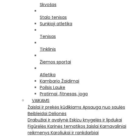
Skvošas
Stalo tenisas
Sunkioji atletika
Tenisas
Tinklinis
Žiemos sportai
Atletika
Kambario Žaidimai
Poilsis Lauke
Pratimai ,fitnesas, joga
VAIKAMS
Žaislai ir prekės kūdikiams
Apsauga nuo saulės
Beibleidai
Dėlionės
Drabužiai ir avalynė
Eskizų knygelės ir lipdukai
Figūrėlės
Karinės tematikos žaislai
Karnavaliniai
reikmenys
Karoliukai ir rankdarbiai