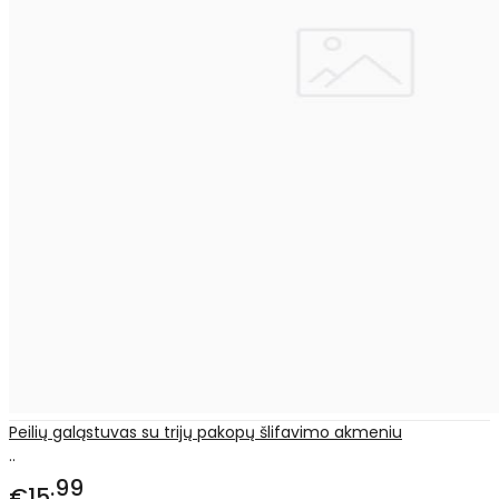
Peilių galąstuvas su trijų pakopų šlifavimo akmeniu
..
99
€15