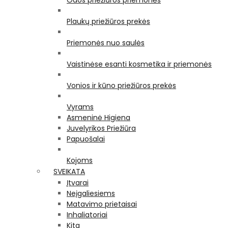
Odos priežiūros priemonės
Plaukų priežiūros prekės
Priemonės nuo saulės
Vaistinėse esanti kosmetika ir priemonės
Vonios ir kūno priežiūros prekės
Vyrams
Asmeninė Higiena
Juvelyrikos Priežiūra
Papuošalai
Kojoms
SVEIKATA
Įtvarai
Neįgaliesiems
Matavimo prietaisai
Inhaliatoriai
Kita