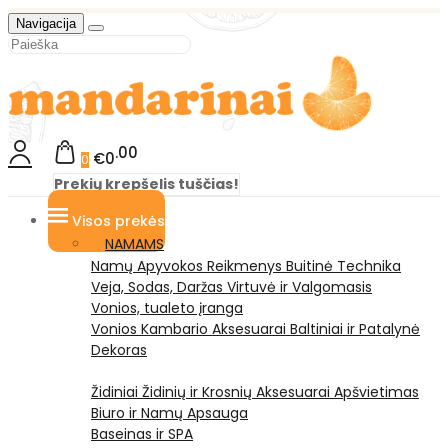
Navigacija
00
€0
0
Prekių krepšelis tuščias!
Visos prekės
NAMAMS
Namų Apyvokos Reikmenys
Buitinė Technika
Veja, Sodas, Daržas
Virtuvė ir Valgomasis
Vonios, tualeto įranga
Vonios Kambario Aksesuarai
Baltiniai ir Patalynė
Dekoras
Židiniai
Židinių ir Krosnių Aksesuarai
Apšvietimas
Biuro ir Namų Apsauga
Baseinas ir SPA