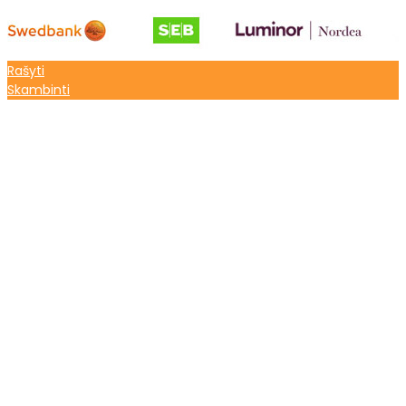
Rašyti
Skambinti