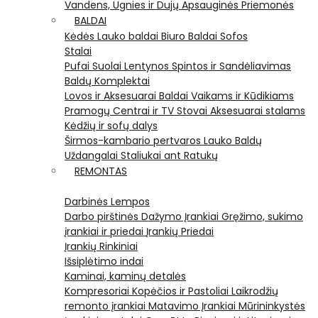
Vandens, Ugnies ir Dujų Apsauginės Priemonės
BALDAI
Kėdės
Lauko baldai
Biuro Baldai
Sofos
Stalai
Pufai
Suolai
Lentynos
Spintos ir Sandėliavimas
Baldų Komplektai
Lovos ir Aksesuarai
Baldai Vaikams ir Kūdikiams
Pramogų Centrai ir TV Stovai
Aksesuarai stalams
Kėdžių ir sofų dalys
Širmos-kambario pertvaros
Lauko Baldų
Uždangalai
Staliukai ant Ratukų
REMONTAS
Darbinės Lempos
Darbo pirštinės
Dažymo Įrankiai
Gręžimo, sukimo
įrankiai ir priedai
Įrankių Priedai
Įrankių Rinkiniai
Išsiplėtimo indai
Kaminai, kaminų detalės
Kompresoriai
Kopėčios ir Pastoliai
Laikrodžių
remonto įrankiai
Matavimo Įrankiai
Mūrininkystės