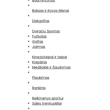
Badmintonas
Boksas ir Kovos Menai
Diskgolfas
Dviračių Sportas
Futbolas
Golfas
Jojimas
Kinezioteipai ir teipai
Krepšinis
Medžioklė ir Šaudymas
Plaukimas
Rankinis
Reikmenys sportui
Salės treniruokliai