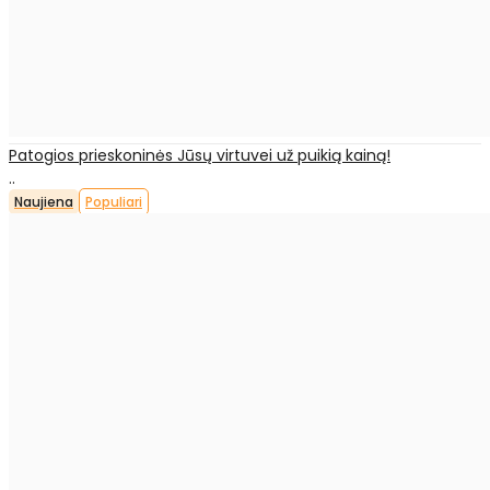
Patogios prieskoninės Jūsų virtuvei už puikią kainą!
..
Naujiena
Populiari