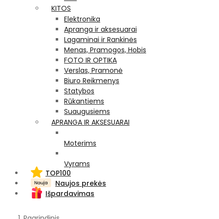
KITOS
Elektronika
Apranga ir aksesuarai
Lagaminai ir Rankinės
Menas, Pramogos, Hobis
FOTO IR OPTIKA
Verslas, Pramonė
Biuro Reikmenys
Statybos
Rūkantiems
Suaugusiems
APRANGA IR AKSESUARAI
Moterims
Vyrams
TOP100
Naujos prekės
Išpardavimas
Pagrindinis