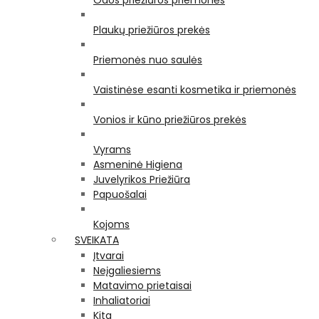
Odos priežiūros priemonės
Plaukų priežiūros prekės
Priemonės nuo saulės
Vaistinėse esanti kosmetika ir priemonės
Vonios ir kūno priežiūros prekės
Vyrams
Asmeninė Higiena
Juvelyrikos Priežiūra
Papuošalai
Kojoms
SVEIKATA
Įtvarai
Neįgaliesiems
Matavimo prietaisai
Inhaliatoriai
Kita