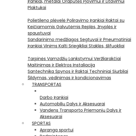
Įrankiai, metalai
Orapūtės
Pjovimui ir Litavimui
Plaktukai
Polietileno plėvelė
Poliravimo Įrankiai
Raktai su
Keičiamomis Galvutėmis
Replės, žnyplės ir
spaustuvai
Sandarinimo medžiagos
Segtuvai ir Pneumatiniai
Įrankiai Vinims Kalti
Sriegikliai
Staklės, šlifuokliai
Tarpinės
Vamzdžių Lankstymui
Veržliarakčiai
Maitinimas ir Elektros Instaliacija
Santechnika
Spynos ir Raktai
Techniniai Siurbliai
Šildymas, vėdinimas ir kondicionavimas
TRANSPORTAS
Darbo Įrankiai
Automobilių Dalys ir Aksesuarai
Vandens Transporto Priemonių Dalys ir
Aksesuarai
SPORTAS
Apranga sportui