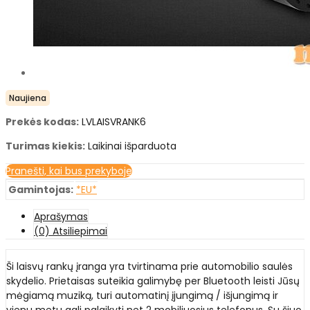
Naujiena
Prekės kodas:
LVLAISVRANK6
Turimas kiekis:
Laikinai išparduota
Pranešti, kai bus prekyboje
Gamintojas:
*EU*
Aprašymas
(0) Atsiliepimai
Ši laisvų rankų įranga yra tvirtinama prie automobilio saulės
skydelio. Prietaisas suteikia galimybę per Bluetooth leisti Jūsų
mėgiamą muziką, turi automatinį įjungimą / išjungimą ir
vienu metu gali palaikyti net 2 mobiliuosius telefonus. Su šiuo