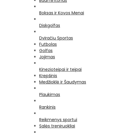
Badmintonas
Boksas ir Kovos Menai
Diskgolfas
Dviračių Sportas
Futbolas
Golfas
Jojimas
Kinezioteipai ir teipai
Krepšinis
Medžioklė ir Šaudymas
Plaukimas
Rankinis
Reikmenys sportui
Salės treniruokliai