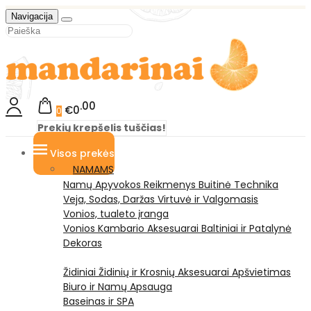
Navigacija
00
€0
0
Prekių krepšelis tuščias!
Visos prekės
NAMAMS
Namų Apyvokos Reikmenys
Buitinė Technika
Veja, Sodas, Daržas
Virtuvė ir Valgomasis
Vonios, tualeto įranga
Vonios Kambario Aksesuarai
Baltiniai ir Patalynė
Dekoras
Židiniai
Židinių ir Krosnių Aksesuarai
Apšvietimas
Biuro ir Namų Apsauga
Baseinas ir SPA