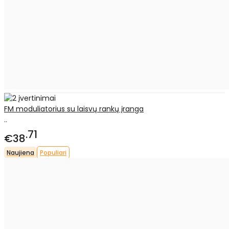
FM moduliatorius su laisvų rankų įranga
..
71
€38
Naujiena
Populiari