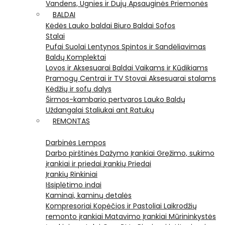
Vandens, Ugnies ir Dujų Apsauginės Priemonės
BALDAI
Kėdės
Lauko baldai
Biuro Baldai
Sofos
Stalai
Pufai
Suolai
Lentynos
Spintos ir Sandėliavimas
Baldų Komplektai
Lovos ir Aksesuarai
Baldai Vaikams ir Kūdikiams
Pramogų Centrai ir TV Stovai
Aksesuarai stalams
Kėdžių ir sofų dalys
Širmos-kambario pertvaros
Lauko Baldų
Uždangalai
Staliukai ant Ratukų
REMONTAS
Darbinės Lempos
Darbo pirštinės
Dažymo Įrankiai
Gręžimo, sukimo
įrankiai ir priedai
Įrankių Priedai
Įrankių Rinkiniai
Išsiplėtimo indai
Kaminai, kaminų detalės
Kompresoriai
Kopėčios ir Pastoliai
Laikrodžių
remonto įrankiai
Matavimo Įrankiai
Mūrininkystės