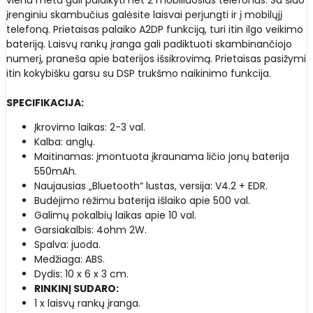
įrenginiu skambučius galėsite laisvai perjungti ir į mobilųjį
telefoną. Prietaisas palaiko A2DP funkciją, turi itin ilgo veikimo
bateriją. Laisvų rankų įranga gali padiktuoti skambinančiojo
numerį, praneša apie baterijos išsikrovimą. Prietaisas pasižymi
itin kokybišku garsu su DSP trukšmo naikinimo funkcija.
SPECIFIKACIJA:
Įkrovimo laikas: 2-3 val.
Kalba: anglų.
Maitinamas: įmontuota įkraunama ličio jonų baterija
550mAh.
Naujausias „Bluetooth“ lustas, versija: V4.2 + EDR.
Budėjimo rėžimu baterija išlaiko apie 500 val.
Galimų pokalbių laikas apie 10 val.
Garsiakalbis: 4ohm 2W.
Spalva: juoda.
Medžiaga: ABS.
Dydis: 10 x 6 x 3 cm.
RINKINĮ SUDARO:
1 x laisvų rankų įranga.