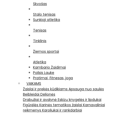
Skvošas
Stalo tenisas
Sunkioji atletika
Tenisas
Tinklinis
Žiemos sportai
Atletika
Kambario Žaidimai
Poilsis Lauke
Pratimai ,fitnesas, joga
VAIKAMS
Žaislai ir prekės kūdikiams
Apsauga nuo saulės
Beibleidai
Dėlionės
Drabužiai ir avalynė
Eskizų knygelės ir lipdukai
Figūrėlės
Karinės tematikos žaislai
Karnavaliniai
reikmenys
Karoliukai ir rankdarbiai