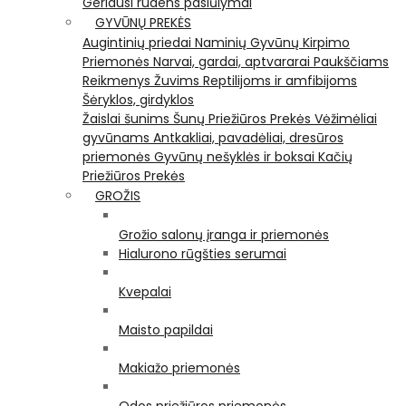
Geriausi rudens pasiūlymai
GYVŪNŲ PREKĖS
Augintinių priedai
Naminių Gyvūnų Kirpimo
Priemonės
Narvai, gardai, aptvararai
Paukščiams
Reikmenys Žuvims
Reptilijoms ir amfibijoms
Šėryklos, girdyklos
Žaislai šunims
Šunų Priežiūros Prekės
Vėžimėliai
gyvūnams
Antkakliai, pavadėliai, dresūros
priemonės
Gyvūnų nešyklės ir boksai
Kačių
Priežiūros Prekės
GROŽIS
Grožio salonų įranga ir priemonės
Hialurono rūgšties serumai
Kvepalai
Maisto papildai
Makiažo priemonės