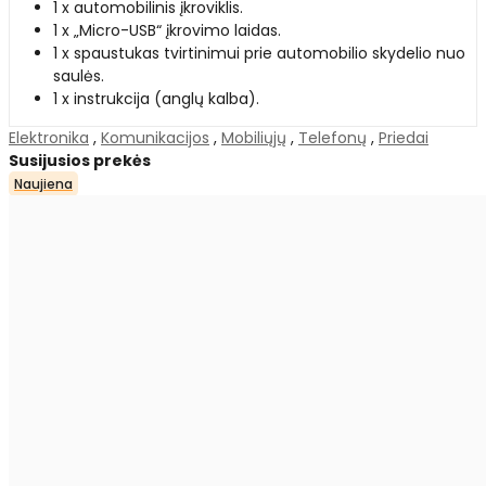
1 x automobilinis įkroviklis.
1 x „Micro-USB“ įkrovimo laidas.
1 x spaustukas tvirtinimui prie automobilio skydelio nuo
saulės.
1 x instrukcija (anglų kalba).
Elektronika
,
Komunikacijos
,
Mobiliųjų
,
Telefonų
,
Priedai
Susijusios prekės
Naujiena