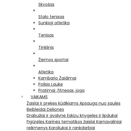
Skvošas
Stalo tenisas
Sunkioji atletika
Tenisas
Tinklinis
Žiemos sportai
Atletika
Kambario Žaidimai
Poilsis Lauke
Pratimai ,fitnesas, joga
VAIKAMS
Žaislai ir prekės kūdikiams
Apsauga nuo saulės
Beibleidai
Dėlionės
Drabužiai ir avalynė
Eskizų knygelės ir lipdukai
Figūrėlės
Karinės tematikos žaislai
Karnavaliniai
reikmenys
Karoliukai ir rankdarbiai