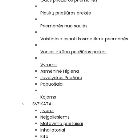
Odos priežiūros priemonės
Plaukų priežiūros prekės
Priemonės nuo saulės
Vaistinėse esanti kosmetika ir priemonės
Vonios ir kūno priežiūros prekės
Vyrams
Asmeninė Higiena
Juvelyrikos Priežiūra
Papuošalai
Kojoms
SVEIKATA
Įtvarai
Neįgaliesiems
Matavimo prietaisai
Inhaliatoriai
Kita