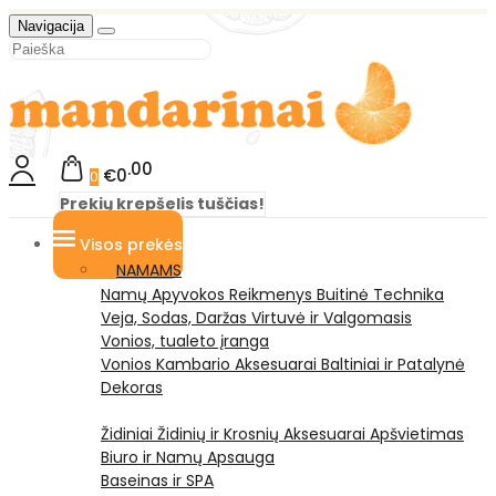
Navigacija
00
€0
0
Prekių krepšelis tuščias!
Visos prekės
NAMAMS
Namų Apyvokos Reikmenys
Buitinė Technika
Veja, Sodas, Daržas
Virtuvė ir Valgomasis
Vonios, tualeto įranga
Vonios Kambario Aksesuarai
Baltiniai ir Patalynė
Dekoras
Židiniai
Židinių ir Krosnių Aksesuarai
Apšvietimas
Biuro ir Namų Apsauga
Baseinas ir SPA