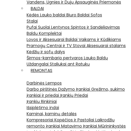
Vandens, Ugnies ir Dujų Apsauginės Priemonės
BALDAI
Kėdės
Lauko baldai
Biuro Baldai
Sofos
Stalai
Pufai
Suolai
Lentynos
Spintos ir Sandėliavimas
Baldų Komplektai
Lovos ir Aksesuarai
Baldai Vaikams ir Kūdikiams
Pramogų Centrai ir TV Stovai
Aksesuarai stalams
Kėdžių ir sofų dalys
Širmos-kambario pertvaros
Lauko Baldų
Uždangalai
Staliukai ant Ratukų
REMONTAS
Darbinės Lempos
Darbo pirštinės
Dažymo Įrankiai
Gręžimo, sukimo
įrankiai ir priedai
Įrankių Priedai
Įrankių Rinkiniai
Išsiplėtimo indai
Kaminai, kaminų detalės
Kompresoriai
Kopėčios ir Pastoliai
Laikrodžių
remonto įrankiai
Matavimo Įrankiai
Mūrininkystės