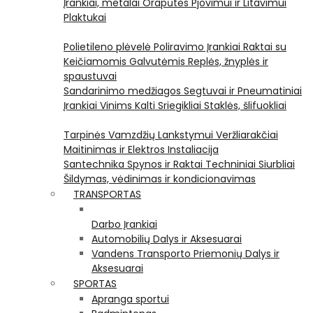
Įrankiai, metalai
Orapūtės
Pjovimui ir Litavimui
Plaktukai
Polietileno plėvelė
Poliravimo Įrankiai
Raktai su
Keičiamomis Galvutėmis
Replės, žnyplės ir
spaustuvai
Sandarinimo medžiagos
Segtuvai ir Pneumatiniai
Įrankiai Vinims Kalti
Sriegikliai
Staklės, šlifuokliai
Tarpinės
Vamzdžių Lankstymui
Veržliarakčiai
Maitinimas ir Elektros Instaliacija
Santechnika
Spynos ir Raktai
Techniniai Siurbliai
Šildymas, vėdinimas ir kondicionavimas
TRANSPORTAS
Darbo Įrankiai
Automobilių Dalys ir Aksesuarai
Vandens Transporto Priemonių Dalys ir
Aksesuarai
SPORTAS
Apranga sportui