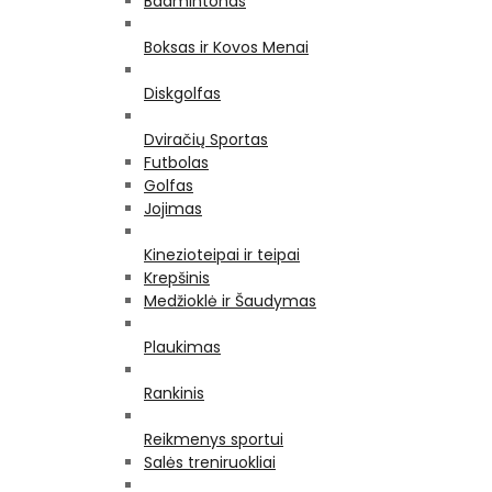
Badmintonas
Boksas ir Kovos Menai
Diskgolfas
Dviračių Sportas
Futbolas
Golfas
Jojimas
Kinezioteipai ir teipai
Krepšinis
Medžioklė ir Šaudymas
Plaukimas
Rankinis
Reikmenys sportui
Salės treniruokliai