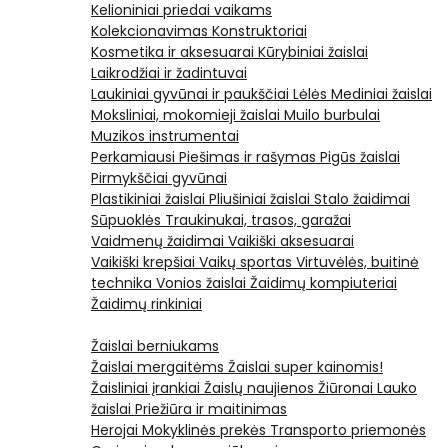
Kelioniniai priedai vaikams
Kolekcionavimas
Konstruktoriai
Kosmetika ir aksesuarai
Kūrybiniai žaislai
Laikrodžiai ir žadintuvai
Laukiniai gyvūnai ir paukščiai
Lėlės
Mediniai žaislai
Moksliniai, mokomieji žaislai
Muilo burbulai
Muzikos instrumentai
Perkamiausi
Piešimas ir rašymas
Pigūs žaislai
Pirmykščiai gyvūnai
Plastikiniai žaislai
Pliušiniai žaislai
Stalo žaidimai
Sūpuoklės
Traukinukai, trasos, garažai
Vaidmenų žaidimai
Vaikiški aksesuarai
Vaikiški krepšiai
Vaikų sportas
Virtuvėlės, buitinė
technika
Vonios žaislai
Žaidimų kompiuteriai
Žaidimų rinkiniai
Žaislai berniukams
Žaislai mergaitėms
Žaislai super kainomis!
Žaisliniai įrankiai
Žaislų naujienos
Žiūronai
Lauko
žaislai
Priežiūra ir maitinimas
Herojai
Mokyklinės prekės
Transporto priemonės