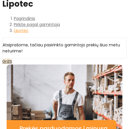
Lipotec
Pagrindinis
Pirkite pagal gamintoją
Lipotec
Atsiprašome, tačiau pasirinkto gamintojo prekių šiuo metu
neturime!
Grįžti
Prekės parduodamos į minusą