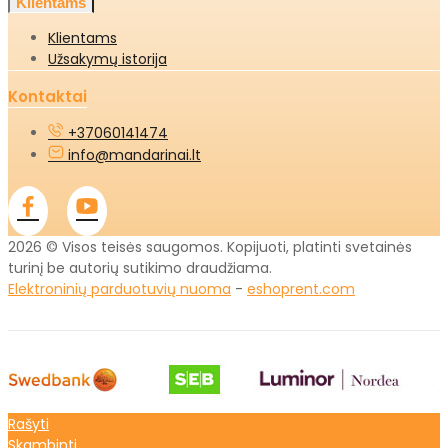
Klientams
Klientams
Užsakymų istorija
Kontaktai
+37060141474
info@mandarinai.lt
2026 © Visos teisės saugomos. Kopijuoti, platinti svetainės
turinį be autorių sutikimo draudžiama.
Elektroninių parduotuvių nuoma
-
eshoprent.com
Rašyti
Skambinti