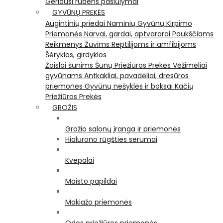
Geriausi rudens pasiūlymai
GYVŪNŲ PREKĖS
Augintinių priedai
Naminių Gyvūnų Kirpimo
Priemonės
Narvai, gardai, aptvararai
Paukščiams
Reikmenys Žuvims
Reptilijoms ir amfibijoms
Šėryklos, girdyklos
Žaislai šunims
Šunų Priežiūros Prekės
Vėžimėliai
gyvūnams
Antkakliai, pavadėliai, dresūros
priemonės
Gyvūnų nešyklės ir boksai
Kačių
Priežiūros Prekės
GROŽIS
Grožio salonų įranga ir priemonės
Hialurono rūgšties serumai
Kvepalai
Maisto papildai
Makiažo priemonės