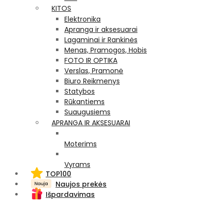
KITOS
Elektronika
Apranga ir aksesuarai
Lagaminai ir Rankinės
Menas, Pramogos, Hobis
FOTO IR OPTIKA
Verslas, Pramonė
Biuro Reikmenys
Statybos
Rūkantiems
Suaugusiems
APRANGA IR AKSESUARAI
Moterims
Vyrams
TOP100
Naujos prekės
Išpardavimas