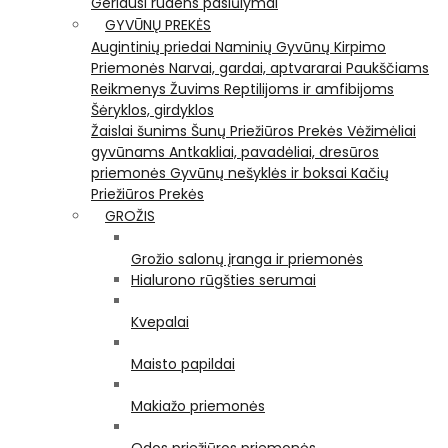
Geriausi rudens pasiūlymai
GYVŪNŲ PREKĖS
Augintinių priedai
Naminių Gyvūnų Kirpimo
Priemonės
Narvai, gardai, aptvararai
Paukščiams
Reikmenys Žuvims
Reptilijoms ir amfibijoms
Šėryklos, girdyklos
Žaislai šunims
Šunų Priežiūros Prekės
Vėžimėliai
gyvūnams
Antkakliai, pavadėliai, dresūros
priemonės
Gyvūnų nešyklės ir boksai
Kačių
Priežiūros Prekės
GROŽIS
Grožio salonų įranga ir priemonės
Hialurono rūgšties serumai
Kvepalai
Maisto papildai
Makiažo priemonės