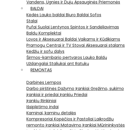
Vandens, Ugnies ir Dujų Apsauginės Priemonės
BALDAI
Kėdės
Lauko baldai
Biuro Baldai
Sofos
Stalai
Pufai
Suolai
Lentynos
Spintos ir Sandėliavimas
Baldų Komplektai
Lovos ir Aksesuarai
Baldai Vaikams ir Kūdikiams
Pramogų Centrai ir TV Stovai
Aksesuarai stalams
Kėdžių ir sofų dalys
Širmos-kambario pertvaros
Lauko Baldų
Uždangalai
Staliukai ant Ratukų
REMONTAS
Darbinės Lempos
Darbo pirštinės
Dažymo Įrankiai
Gręžimo, sukimo
įrankiai ir priedai
Įrankių Priedai
Įrankių Rinkiniai
Išsiplėtimo indai
Kaminai, kaminų detalės
Kompresoriai
Kopėčios ir Pastoliai
Laikrodžių
remonto įrankiai
Matavimo Įrankiai
Mūrininkystės