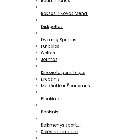
Badmintonas
Boksas ir Kovos Menai
Diskgolfas
Dviračių Sportas
Futbolas
Golfas
Jojimas
Kinezioteipai ir teipai
Krepšinis
Medžioklė ir Šaudymas
Plaukimas
Rankinis
Reikmenys sportui
Salės treniruokliai