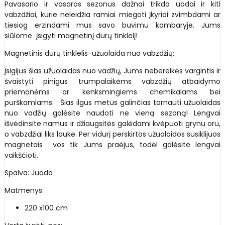
Pavasario ir vasaros sezonus dažnai trikdo uodai ir kiti
vabzdžiai, kurie neleidžia ramiai miegoti įkyriai zvimbdami ar
tiesiog erzindami mus savo buvimu kambaryje. Jums
siūlome įsigyti magnetinį durų tinklelį!
Magnetinis durų tinklelis-užuolaida nuo vabzdžių:
Įsigijus šias užuolaidas nuo vadžių, Jums nebereikės vargintis ir
švaistyti pinigus trumpalaikėms vabzdžių atbaidymo
priemonėms ar kenksmingiems chemikalams bei
purškamlams. . Šias ilgus metus galinčias tarnauti užuolaidas
nuo vadžių galėsite naudoti ne vieną sezoną! Lengvai
išvėdinsite namus ir džiaugsitės galėdami kvėpuoti grynu oru,
o vabzdžiai liks lauke. Per vidurį perskirtos užuolaidos susiklijuos
magnetais vos tik Jums praėjus, todėl galėsite lengvai
vaikščioti.
Spalva: Juoda
Matmenys:
220 x100 cm