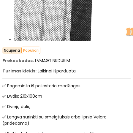
Naujiena
Populiari
Prekės kodas:
LVMAGTINKDURIM
Turimas kiekis:
Laikinai išparduota
✅ Pagaminta iš poliesterio medžiagos
✅ Dydis: 210x100cm
✅ Dviejų dalių
✅ Lengva surinkti su smeigtukais arba lipnia Velcro
(pridedama)