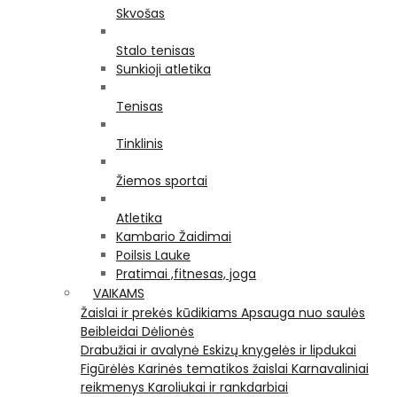
Skvošas
Stalo tenisas
Sunkioji atletika
Tenisas
Tinklinis
Žiemos sportai
Atletika
Kambario Žaidimai
Poilsis Lauke
Pratimai ,fitnesas, joga
VAIKAMS
Žaislai ir prekės kūdikiams
Apsauga nuo saulės
Beibleidai
Dėlionės
Drabužiai ir avalynė
Eskizų knygelės ir lipdukai
Figūrėlės
Karinės tematikos žaislai
Karnavaliniai
reikmenys
Karoliukai ir rankdarbiai