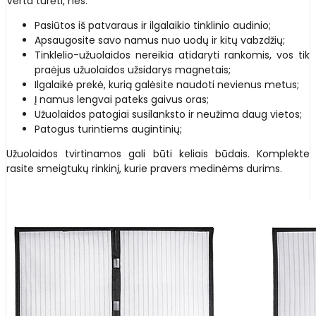
Verta turėti, nes:
Pasiūtos iš patvaraus ir ilgalaikio tinklinio audinio;
Apsaugosite savo namus nuo uodų ir kitų vabzdžių;
Tinklelio-užuolaidos nereikia atidaryti rankomis, vos tik
praėjus užuolaidos užsidarys magnetais;
Ilgalaikė prekė, kurią galėsite naudoti nevienus metus;
Į namus lengvai pateks gaivus oras;
Užuolaidos patogiai susilanksto ir neužima daug vietos;
Patogus turintiems augintinių;
Užuolaidos tvirtinamos gali būti keliais būdais. Komplekte
rasite smeigtukų rinkinį, kurie pravers medinėms durims.