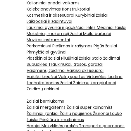
Kelioniniai priedai vaikams
Kolekcionavimas
Konstruktoriai
Kosmetika ir aksesuarai
Kūrybiniai žaislai
Laikrodžiai ir žadintuvai
Laukiniai gyvūnai ir paukščiai
Lėlės
Mediniai žaislai
Moksliniai, mokomieji žaislai
Muilo burbulai
Muzikos instrumentai
Perkamiausi
Piešimas ir rašymas
Pigūs žaislai
Pirmykščiai gyvūnai
Plastikiniai žaislai
Pliušiniai žaislai
Stalo žaidimai
Sūpuoklės
Traukinukai, trasos, garažai
Vaidmenų žaidimai
Vaikiški aksesuarai
Vaikiški krepšiai
Vaikų sportas
Virtuvėlės, buitinė
technika
Vonios žaislai
Žaidimų kompiuteriai
Žaidimų rinkiniai
Žaislai berniukams
Žaislai mergaitėms
Žaislai super kainomis!
Žaisliniai įrankiai
Žaislų naujienos
Žiūronai
Lauko
žaislai
Priežiūra ir maitinimas
Herojai
Mokyklinės prekės
Transporto priemonės