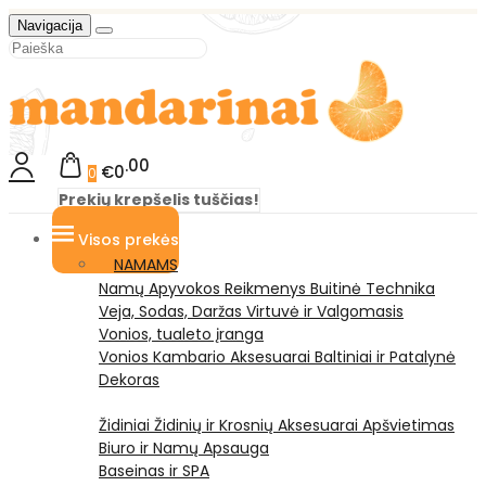
Navigacija
00
€0
0
Prekių krepšelis tuščias!
Visos prekės
NAMAMS
Namų Apyvokos Reikmenys
Buitinė Technika
Veja, Sodas, Daržas
Virtuvė ir Valgomasis
Vonios, tualeto įranga
Vonios Kambario Aksesuarai
Baltiniai ir Patalynė
Dekoras
Židiniai
Židinių ir Krosnių Aksesuarai
Apšvietimas
Biuro ir Namų Apsauga
Baseinas ir SPA