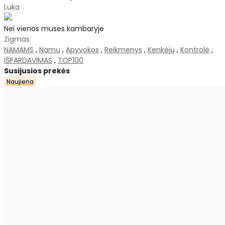
Luka
Nei vienos muses kambaryje
Zigmas
NAMAMS
,
Namų
,
Apyvokos
,
Reikmenys
,
Kenkėjų
,
Kontrolė
,
IŠPARDAVIMAS
,
TOP100
Susijusios prekės
Naujiena