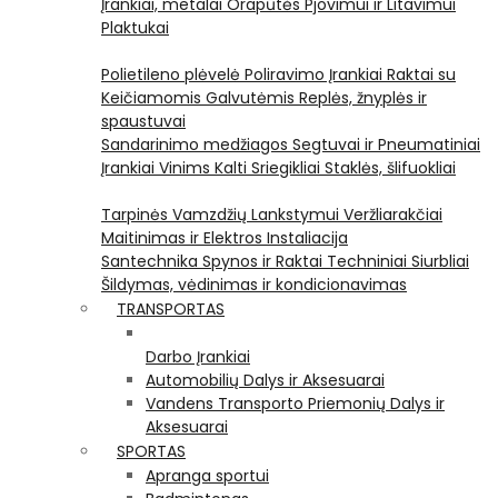
Įrankiai, metalai
Orapūtės
Pjovimui ir Litavimui
Plaktukai
Polietileno plėvelė
Poliravimo Įrankiai
Raktai su
Keičiamomis Galvutėmis
Replės, žnyplės ir
spaustuvai
Sandarinimo medžiagos
Segtuvai ir Pneumatiniai
Įrankiai Vinims Kalti
Sriegikliai
Staklės, šlifuokliai
Tarpinės
Vamzdžių Lankstymui
Veržliarakčiai
Maitinimas ir Elektros Instaliacija
Santechnika
Spynos ir Raktai
Techniniai Siurbliai
Šildymas, vėdinimas ir kondicionavimas
TRANSPORTAS
Darbo Įrankiai
Automobilių Dalys ir Aksesuarai
Vandens Transporto Priemonių Dalys ir
Aksesuarai
SPORTAS
Apranga sportui