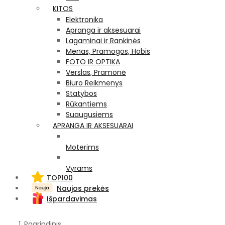
KITOS
Elektronika
Apranga ir aksesuarai
Lagaminai ir Rankinės
Menas, Pramogos, Hobis
FOTO IR OPTIKA
Verslas, Pramonė
Biuro Reikmenys
Statybos
Rūkantiems
Suaugusiems
APRANGA IR AKSESUARAI
Moterims
Vyrams
TOP100
Naujos prekės
Išpardavimas
Pagrindinis