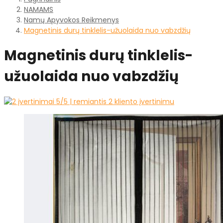
NAMAMS
Namų Apyvokos Reikmenys
Magnetinis durų tinklelis-užuolaida nuo vabzdžių
Magnetinis durų tinklelis-
užuolaida nuo vabzdžių
5
/5 | remiantis
2
kliento įvertinimu