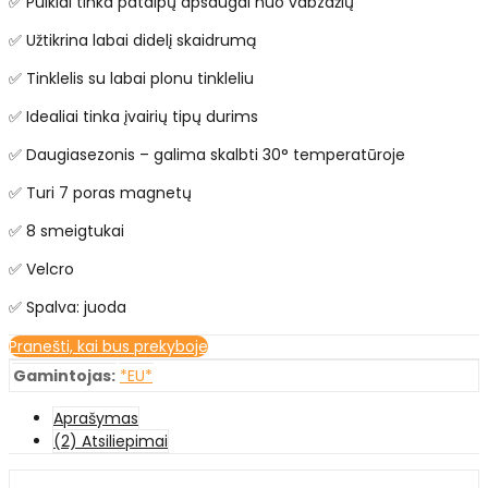
✅ Puikiai tinka patalpų apsaugai nuo vabzdžių
✅ Užtikrina labai didelį skaidrumą
✅ Tinklelis su labai plonu tinkleliu
✅ Idealiai tinka įvairių tipų durims
✅ Daugiasezonis – galima skalbti 30° temperatūroje
✅ Turi 7 poras magnetų
✅ 8 smeigtukai
✅ Velcro
✅ Spalva: juoda
Pranešti, kai bus prekyboje
Gamintojas:
*EU*
Aprašymas
(2) Atsiliepimai