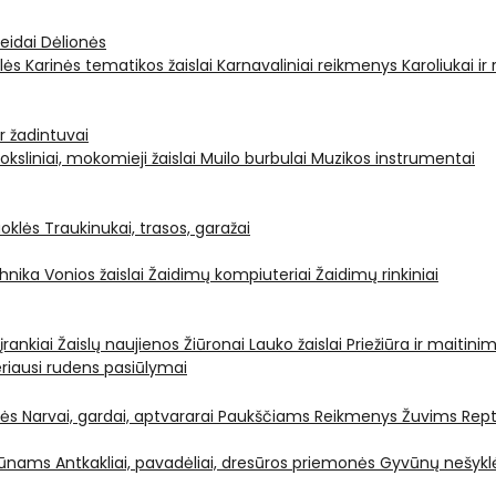
leidai
Dėlionės
ėlės
Karinės tematikos žaislai
Karnavaliniai reikmenys
Karoliukai ir
ir žadintuvai
oksliniai, mokomieji žaislai
Muilo burbulai
Muzikos instrumentai
oklės
Traukinukai, trasos, garažai
chnika
Vonios žaislai
Žaidimų kompiuteriai
Žaidimų rinkiniai
 įrankiai
Žaislų naujienos
Žiūronai
Lauko žaislai
Priežiūra ir maitini
riausi rudens pasiūlymai
nės
Narvai, gardai, aptvararai
Paukščiams
Reikmenys Žuvims
Rept
yvūnams
Antkakliai, pavadėliai, dresūros priemonės
Gyvūnų nešyklė