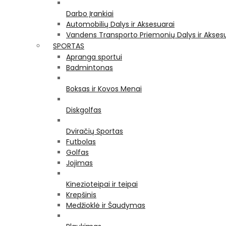
Darbo Įrankiai
Automobilių Dalys ir Aksesuarai
Vandens Transporto Priemonių Dalys ir Akses
SPORTAS
Apranga sportui
Badmintonas
Boksas ir Kovos Menai
Diskgolfas
Dviračių Sportas
Futbolas
Golfas
Jojimas
Kinezioteipai ir teipai
Krepšinis
Medžioklė ir Šaudymas