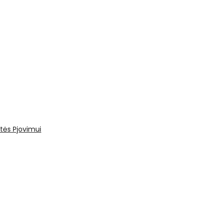
tės
Pjovimui