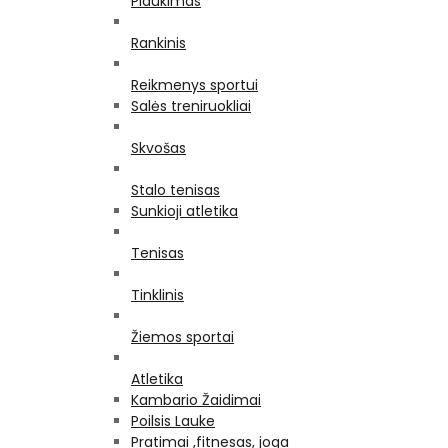
Plaukimas
Rankinis
Reikmenys sportui
Salės treniruokliai
Skvošas
Stalo tenisas
Sunkioji atletika
Tenisas
Tinklinis
Žiemos sportai
Atletika
Kambario Žaidimai
Poilsis Lauke
Pratimai ,fitnesas, joga