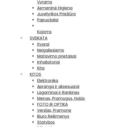
Vyrams
Asmeninė Higiena
Juvelyrikos Priežiūra
Papuošalai
Kojoms
SVEIKATA
Įtvarai
Neįgaliesiems
Matavimo prietaisai
Inhaliatoriai
Kita
KITOS
Elektronika
Apranga ir aksesuarai
Lagaminai ir Rankinės
Menas, Pramogos, Hobis
FOTO IR OPTIKA
Verslas, Pramonė
Biuro Reikmenys
Statybos