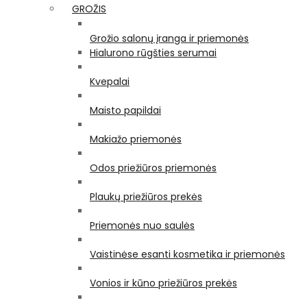
GROŽIS
Grožio salonų įranga ir priemonės
Hialurono rūgšties serumai
Kvepalai
Maisto papildai
Makiažo priemonės
Odos priežiūros priemonės
Plaukų priežiūros prekės
Priemonės nuo saulės
Vaistinėse esanti kosmetika ir priemonės
Vonios ir kūno priežiūros prekės