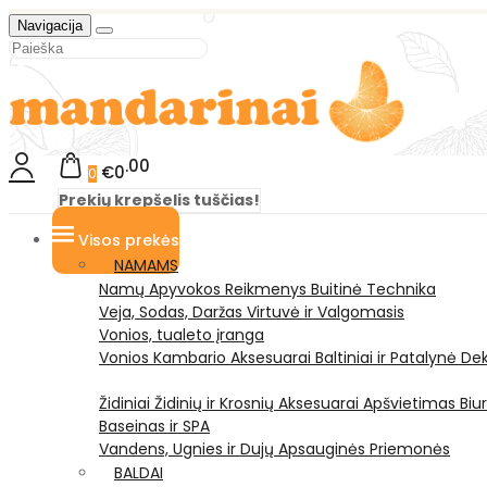
Navigacija
00
€0
0
Prekių krepšelis tuščias!
Visos prekės
NAMAMS
Namų Apyvokos Reikmenys
Buitinė Technika
Veja, Sodas, Daržas
Virtuvė ir Valgomasis
Vonios, tualeto įranga
Vonios Kambario Aksesuarai
Baltiniai ir Patalynė
Dek
Židiniai
Židinių ir Krosnių Aksesuarai
Apšvietimas
Biu
Baseinas ir SPA
Vandens, Ugnies ir Dujų Apsauginės Priemonės
BALDAI