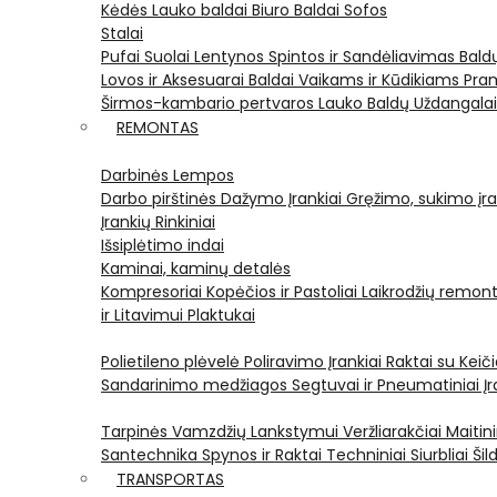
Kėdės
Lauko baldai
Biuro Baldai
Sofos
Stalai
Pufai
Suolai
Lentynos
Spintos ir Sandėliavimas
Bald
Lovos ir Aksesuarai
Baldai Vaikams ir Kūdikiams
Pram
Širmos-kambario pertvaros
Lauko Baldų Uždangala
REMONTAS
Darbinės Lempos
Darbo pirštinės
Dažymo Įrankiai
Gręžimo, sukimo įran
Įrankių Rinkiniai
Išsiplėtimo indai
Kaminai, kaminų detalės
Kompresoriai
Kopėčios ir Pastoliai
Laikrodžių remont
ir Litavimui
Plaktukai
Polietileno plėvelė
Poliravimo Įrankiai
Raktai su Kei
Sandarinimo medžiagos
Segtuvai ir Pneumatiniai Įr
Tarpinės
Vamzdžių Lankstymui
Veržliarakčiai
Maitini
Santechnika
Spynos ir Raktai
Techniniai Siurbliai
Šil
TRANSPORTAS