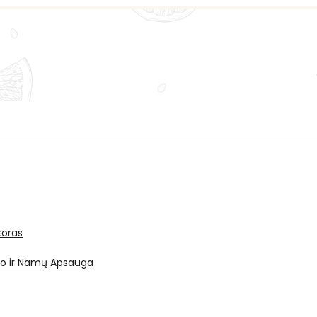
oras
ro ir Namų Apsauga