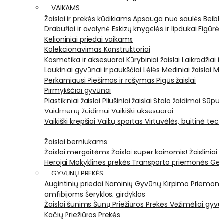
VAIKAMS
Žaislai ir prekės kūdikiams
Apsauga nuo saulės
Beib
Drabužiai ir avalynė
Eskizų knygelės ir lipdukai
Figūr
Kelioniniai priedai vaikams
Kolekcionavimas
Konstruktoriai
Kosmetika ir aksesuarai
Kūrybiniai žaislai
Laikrodžiai 
Laukiniai gyvūnai ir paukščiai
Lėlės
Mediniai žaislai
M
Perkamiausi
Piešimas ir rašymas
Pigūs žaislai
Pirmykščiai gyvūnai
Plastikiniai žaislai
Pliušiniai žaislai
Stalo žaidimai
Sūpu
Vaidmenų žaidimai
Vaikiški aksesuarai
Vaikiški krepšiai
Vaikų sportas
Virtuvėlės, buitinė te
Žaislai berniukams
Žaislai mergaitėms
Žaislai super kainomis!
Žaisliniai
Herojai
Mokyklinės prekės
Transporto priemonės
Ge
GYVŪNŲ PREKĖS
Augintinių priedai
Naminių Gyvūnų Kirpimo Priemo
amfibijoms
Šėryklos, girdyklos
Žaislai šunims
Šunų Priežiūros Prekės
Vėžimėliai g
Kačių Priežiūros Prekės