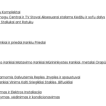
ų Komplektai
ogų Centrai ir TV Stovai
Aksesuarai stalams
Kėdžių ir sofų dalys
i
Staliukai ant Ratukų
kiai ir priedai
Įrankių Priedai
o įrankiai
Matavimo Įrankiai
Mūrininkystės Įrankiai, metalai
Orapū
čiamomis Galvutėmis
Replės, žnyplės ir spaustuvai
ankiai Vinims Kalti
Sriegikliai
Staklės, šlifuokliai
mas ir Elektros Instaliacija
dymas, vėdinimas ir kondicionavimas