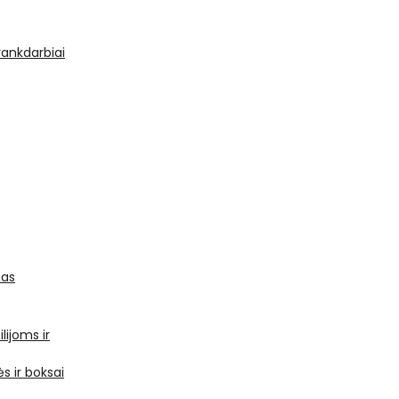
 rankdarbiai
mas
ilijoms ir
s ir boksai