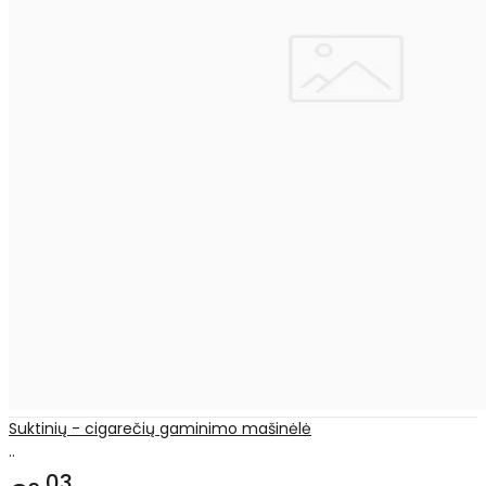
Suktinių - cigarečių gaminimo mašinėlė
..
03