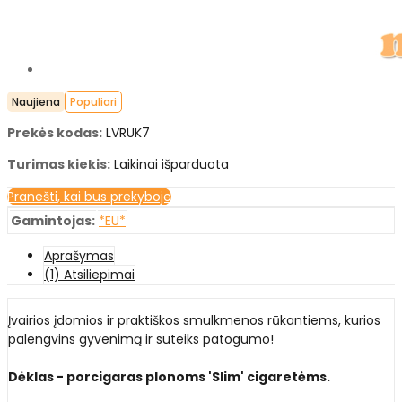
Naujiena
Populiari
Prekės kodas:
LVRUK7
Turimas kiekis:
Laikinai išparduota
Pranešti, kai bus prekyboje
Gamintojas:
*EU*
Aprašymas
(1) Atsiliepimai
Įvairios įdomios ir praktiškos smulkmenos rūkantiems, kurios
palengvins gyvenimą ir suteiks patogumo!
Dėklas - porcigaras
plonoms 'Slim' cigaretėms.