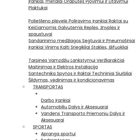
Įrankiai, metalai
Orapūtės
Pjovimui ir Litavimui
Plaktukai
Polietileno plėvelė
Poliravimo Įrankiai
Raktai su
Keičiamomis Galvutėmis
Replės, žnyplės ir
spaustuvai
Sandarinimo medžiagos
Segtuvai ir Pneumatiniai
Įrankiai Vinims Kalti
Sriegikliai
Staklės, šlifuokliai
Tarpinės
Vamzdžių Lankstymui
Veržliarakčiai
Maitinimas ir Elektros Instaliacija
Santechnika
Spynos ir Raktai
Techniniai Siurbliai
Šildymas, vėdinimas ir kondicionavimas
TRANSPORTAS
Darbo Įrankiai
Automobilių Dalys ir Aksesuarai
Vandens Transporto Priemonių Dalys ir
Aksesuarai
SPORTAS
Apranga sportui