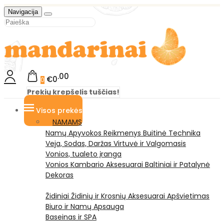
Navigacija
00
€0
0
Prekių krepšelis tuščias!
Visos prekės
NAMAMS
Namų Apyvokos Reikmenys
Buitinė Technika
Veja, Sodas, Daržas
Virtuvė ir Valgomasis
Vonios, tualeto įranga
Vonios Kambario Aksesuarai
Baltiniai ir Patalynė
Dekoras
Židiniai
Židinių ir Krosnių Aksesuarai
Apšvietimas
Biuro ir Namų Apsauga
Baseinas ir SPA