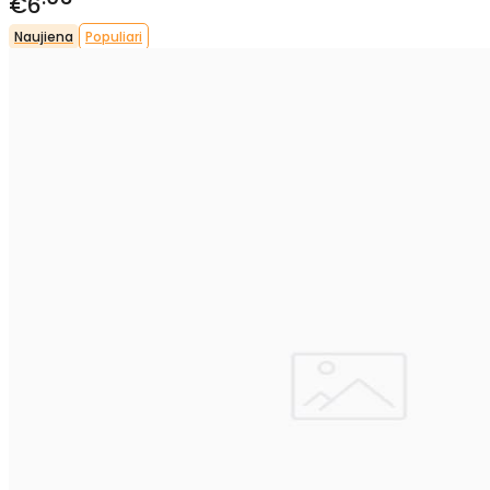
€6
Naujiena
Populiari