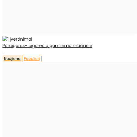
Porcigaras- cigarečių gaminimo mašinėlė
..
Naujiena
Populiari