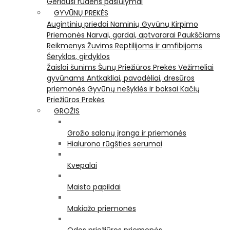
Geriausi rudens pasiūlymai
GYVŪNŲ PREKĖS
Augintinių priedai
Naminių Gyvūnų Kirpimo
Priemonės
Narvai, gardai, aptvararai
Paukščiams
Reikmenys Žuvims
Reptilijoms ir amfibijoms
Šėryklos, girdyklos
Žaislai šunims
Šunų Priežiūros Prekės
Vėžimėliai
gyvūnams
Antkakliai, pavadėliai, dresūros
priemonės
Gyvūnų nešyklės ir boksai
Kačių
Priežiūros Prekės
GROŽIS
Grožio salonų įranga ir priemonės
Hialurono rūgšties serumai
Kvepalai
Maisto papildai
Makiažo priemonės