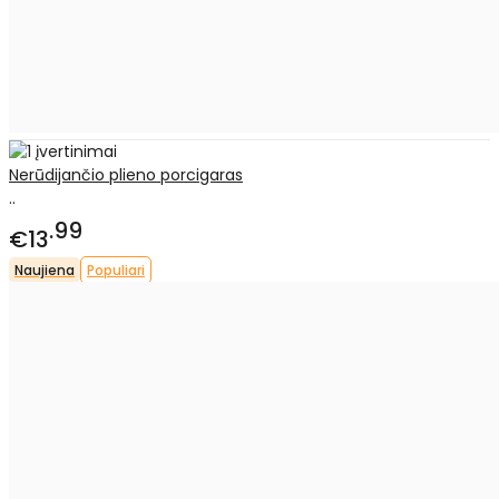
Nerūdijančio plieno porcigaras
..
99
€13
Naujiena
Populiari