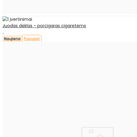
Juodas dėklas - porcigaras cigaretėms
..
Naujiena
Populiari