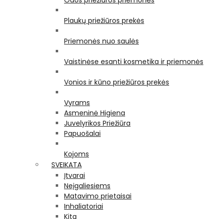
Odos priežiūros priemonės
Plaukų priežiūros prekės
Priemonės nuo saulės
Vaistinėse esanti kosmetika ir priemonės
Vonios ir kūno priežiūros prekės
Vyrams
Asmeninė Higiena
Juvelyrikos Priežiūra
Papuošalai
Kojoms
SVEIKATA
Įtvarai
Neįgaliesiems
Matavimo prietaisai
Inhaliatoriai
Kita