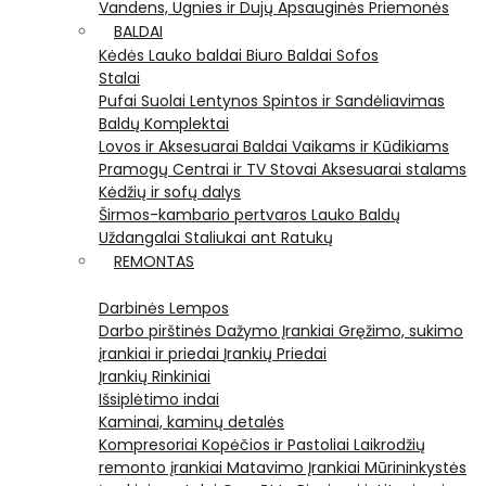
Vandens, Ugnies ir Dujų Apsauginės Priemonės
BALDAI
Kėdės
Lauko baldai
Biuro Baldai
Sofos
Stalai
Pufai
Suolai
Lentynos
Spintos ir Sandėliavimas
Baldų Komplektai
Lovos ir Aksesuarai
Baldai Vaikams ir Kūdikiams
Pramogų Centrai ir TV Stovai
Aksesuarai stalams
Kėdžių ir sofų dalys
Širmos-kambario pertvaros
Lauko Baldų
Uždangalai
Staliukai ant Ratukų
REMONTAS
Darbinės Lempos
Darbo pirštinės
Dažymo Įrankiai
Gręžimo, sukimo
įrankiai ir priedai
Įrankių Priedai
Įrankių Rinkiniai
Išsiplėtimo indai
Kaminai, kaminų detalės
Kompresoriai
Kopėčios ir Pastoliai
Laikrodžių
remonto įrankiai
Matavimo Įrankiai
Mūrininkystės