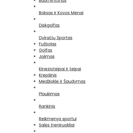
Badmintonas
Boksas ir Kovos Menai
Diskgolfas
Dviračių Sportas
Futbolas
Golfas
Jojimas
Kinezioteipai ir teipai
Krepšinis
Medžioklė ir Šaudymas
Plaukimas
Rankinis
Reikmenys sportui
Salės treniruokliai