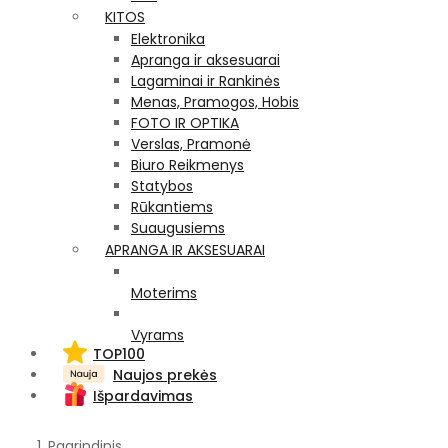
KITOS
Elektronika
Apranga ir aksesuarai
Lagaminai ir Rankinės
Menas, Pramogos, Hobis
FOTO IR OPTIKA
Verslas, Pramonė
Biuro Reikmenys
Statybos
Rūkantiems
Suaugusiems
APRANGA IR AKSESUARAI
Moterims
Vyrams
TOP100
Naujos prekės
Išpardavimas
Pagrindinis