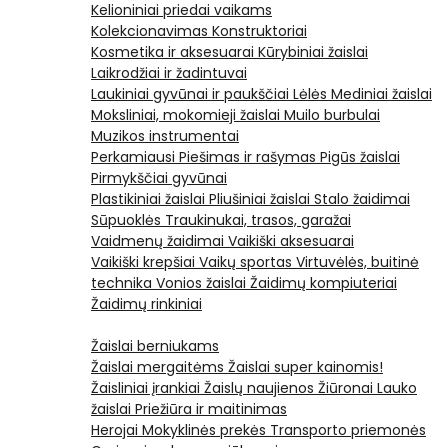
Kelioniniai priedai vaikams
Kolekcionavimas
Konstruktoriai
Kosmetika ir aksesuarai
Kūrybiniai žaislai
Laikrodžiai ir žadintuvai
Laukiniai gyvūnai ir paukščiai
Lėlės
Mediniai žaislai
Moksliniai, mokomieji žaislai
Muilo burbulai
Muzikos instrumentai
Perkamiausi
Piešimas ir rašymas
Pigūs žaislai
Pirmykščiai gyvūnai
Plastikiniai žaislai
Pliušiniai žaislai
Stalo žaidimai
Sūpuoklės
Traukinukai, trasos, garažai
Vaidmenų žaidimai
Vaikiški aksesuarai
Vaikiški krepšiai
Vaikų sportas
Virtuvėlės, buitinė
technika
Vonios žaislai
Žaidimų kompiuteriai
Žaidimų rinkiniai
Žaislai berniukams
Žaislai mergaitėms
Žaislai super kainomis!
Žaisliniai įrankiai
Žaislų naujienos
Žiūronai
Lauko
žaislai
Priežiūra ir maitinimas
Herojai
Mokyklinės prekės
Transporto priemonės