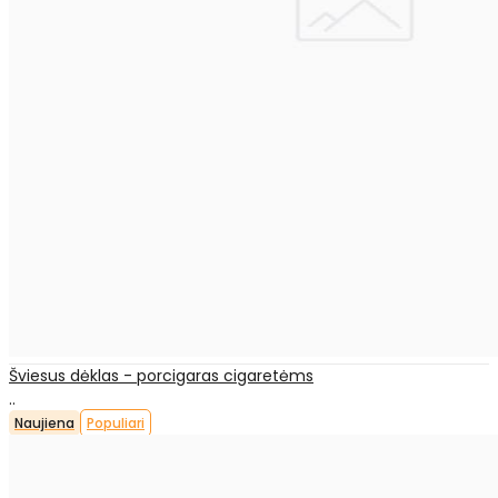
Šviesus dėklas - porcigaras cigaretėms
..
Naujiena
Populiari