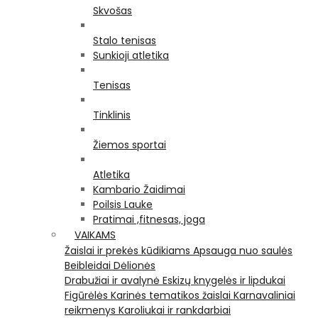
Skvošas
Stalo tenisas
Sunkioji atletika
Tenisas
Tinklinis
Žiemos sportai
Atletika
Kambario Žaidimai
Poilsis Lauke
Pratimai ,fitnesas, joga
VAIKAMS
Žaislai ir prekės kūdikiams
Apsauga nuo saulės
Beibleidai
Dėlionės
Drabužiai ir avalynė
Eskizų knygelės ir lipdukai
Figūrėlės
Karinės tematikos žaislai
Karnavaliniai
reikmenys
Karoliukai ir rankdarbiai