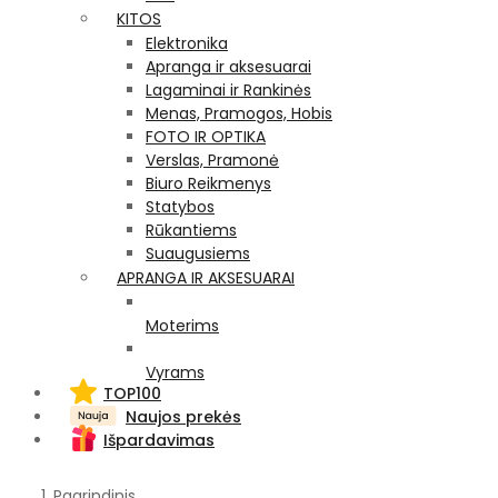
KITOS
Elektronika
Apranga ir aksesuarai
Lagaminai ir Rankinės
Menas, Pramogos, Hobis
FOTO IR OPTIKA
Verslas, Pramonė
Biuro Reikmenys
Statybos
Rūkantiems
Suaugusiems
APRANGA IR AKSESUARAI
Moterims
Vyrams
TOP100
Naujos prekės
Išpardavimas
Pagrindinis