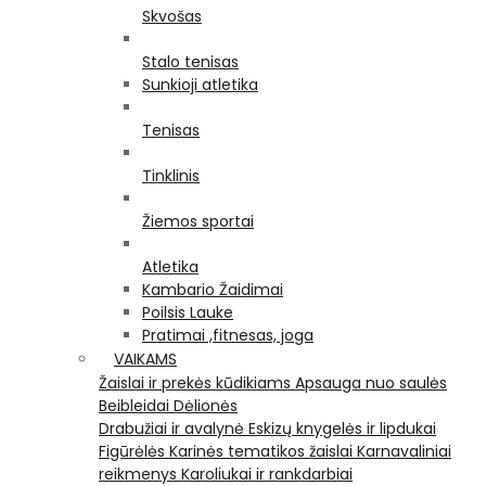
Skvošas
Stalo tenisas
Sunkioji atletika
Tenisas
Tinklinis
Žiemos sportai
Atletika
Kambario Žaidimai
Poilsis Lauke
Pratimai ,fitnesas, joga
VAIKAMS
Žaislai ir prekės kūdikiams
Apsauga nuo saulės
Beibleidai
Dėlionės
Drabužiai ir avalynė
Eskizų knygelės ir lipdukai
Figūrėlės
Karinės tematikos žaislai
Karnavaliniai
reikmenys
Karoliukai ir rankdarbiai