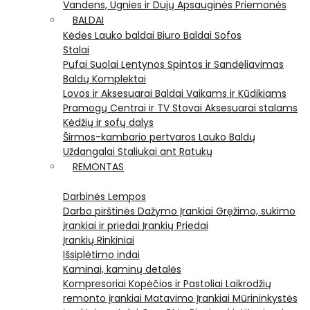
Vandens, Ugnies ir Dujų Apsauginės Priemonės
BALDAI
Kėdės
Lauko baldai
Biuro Baldai
Sofos
Stalai
Pufai
Suolai
Lentynos
Spintos ir Sandėliavimas
Baldų Komplektai
Lovos ir Aksesuarai
Baldai Vaikams ir Kūdikiams
Pramogų Centrai ir TV Stovai
Aksesuarai stalams
Kėdžių ir sofų dalys
Širmos-kambario pertvaros
Lauko Baldų
Uždangalai
Staliukai ant Ratukų
REMONTAS
Darbinės Lempos
Darbo pirštinės
Dažymo Įrankiai
Gręžimo, sukimo
įrankiai ir priedai
Įrankių Priedai
Įrankių Rinkiniai
Išsiplėtimo indai
Kaminai, kaminų detalės
Kompresoriai
Kopėčios ir Pastoliai
Laikrodžių
remonto įrankiai
Matavimo Įrankiai
Mūrininkystės