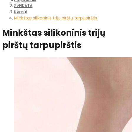
SVEIKATA
Įtvarai
Minkštas silikoninis trijų pirštų tarpupirštis
Minkštas silikoninis trijų
pirštų tarpupirštis