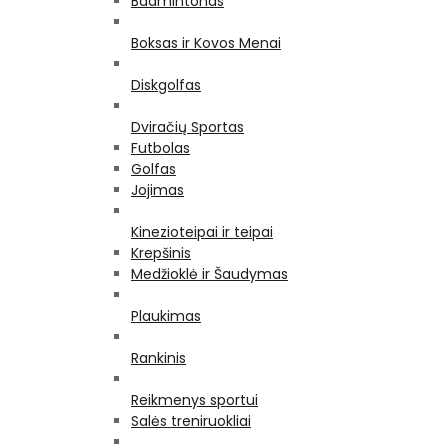
Badmintonas
Boksas ir Kovos Menai
Diskgolfas
Dviračių Sportas
Futbolas
Golfas
Jojimas
Kinezioteipai ir teipai
Krepšinis
Medžioklė ir Šaudymas
Plaukimas
Rankinis
Reikmenys sportui
Salės treniruokliai