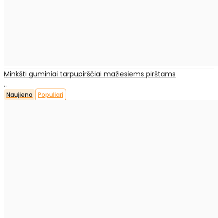
Minkšti guminiai tarpupirščiai mažiesiems pirštams
..
Naujiena
Populiari