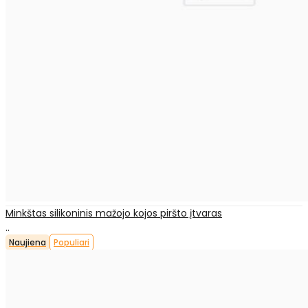
Minkštas silikoninis mažojo kojos piršto įtvaras
..
Naujiena
Populiari