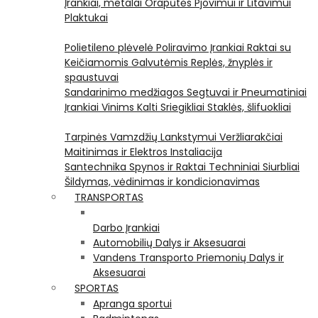
Įrankiai, metalai
Orapūtės
Pjovimui ir Litavimui
Plaktukai
Polietileno plėvelė
Poliravimo Įrankiai
Raktai su
Keičiamomis Galvutėmis
Replės, žnyplės ir
spaustuvai
Sandarinimo medžiagos
Segtuvai ir Pneumatiniai
Įrankiai Vinims Kalti
Sriegikliai
Staklės, šlifuokliai
Tarpinės
Vamzdžių Lankstymui
Veržliarakčiai
Maitinimas ir Elektros Instaliacija
Santechnika
Spynos ir Raktai
Techniniai Siurbliai
Šildymas, vėdinimas ir kondicionavimas
TRANSPORTAS
Darbo Įrankiai
Automobilių Dalys ir Aksesuarai
Vandens Transporto Priemonių Dalys ir
Aksesuarai
SPORTAS
Apranga sportui