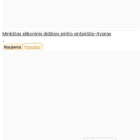
Minkštas silikoninis didžiojo piršto antpirštis-įtvaras
..
Naujiena
Populiari