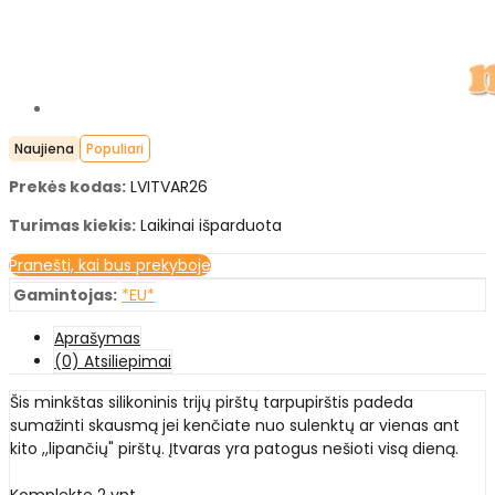
Naujiena
Populiari
Prekės kodas:
LVITVAR26
Turimas kiekis:
Laikinai išparduota
Pranešti, kai bus prekyboje
Gamintojas:
*EU*
Aprašymas
(0) Atsiliepimai
Šis minkštas silikoninis trijų pirštų tarpupirštis padeda
sumažinti skausmą jei kenčiate nuo sulenktų ar vienas ant
kito ,,lipančių" pirštų. Įtvaras yra patogus nešioti visą dieną.
Komplekte 2 vnt.