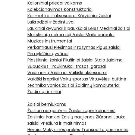
Kelioniniai priedai vaikams
Kolekcionavimas
Konstruktoriai
Kosmetika ir aksesuarai
Kūrybiniai žaislai
Laikrodžiai ir žadintuvai
Laukiniai gyvūnai ir paukščiai
Lėlės
Mediniai žaislai
Moksliniai, mokomieji žaislai
Muilo burbulai
Muzikos instrumentai
Perkamiausi
Piešimas ir rašymas
Pigūs žaislai
Pirmykščiai gyvūnai
Plastikiniai žaislai
Pliušiniai žaislai
Stalo žaidimai
Sūpuoklės
Traukinukai, trasos, garažai
Vaidmenų žaidimai
Vaikiški aksesuarai
Vaikiški krepšiai
Vaikų sportas
Virtuvėlės, buitinė
technika
Vonios žaislai
Žaidimų kompiuteriai
Žaidimų rinkiniai
Žaislai berniukams
Žaislai mergaitėms
Žaislai super kainomis!
Žaisliniai įrankiai
Žaislų naujienos
Žiūronai
Lauko
žaislai
Priežiūra ir maitinimas
Herojai
Mokyklinės prekės
Transporto priemonės