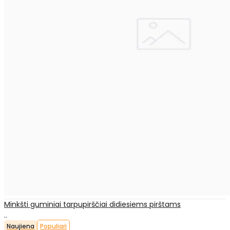
Minkšti guminiai tarpupirščiai didiesiems pirštams
..
Naujiena
Populiari