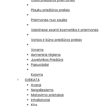
Odos priežiūros priemonės
Plaukų priežiūros prekės
Priemonės nuo saulės
Vaistinėse esanti kosmetika ir priemonės
Vonios ir kūno priežiūros prekės
Vyrams
Asmeninė Higiena
Juvelyrikos Priežiūra
Papuošalai
Kojoms
SVEIKATA
Įtvarai
Neįgaliesiems
Matavimo prietaisai
Inhaliatoriai
Kita