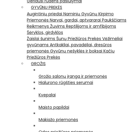
Geriausi rudens pasiūlymai
GYVŪNŲ PREKĖS
Augintinių priedai
Naminių Gyvūnų Kirpimo
Priemonės
Narvai, gardai, aptvararai
Paukščiams
Reikmenys Žuvims
Reptilijoms ir amfibijoms
Šėryklos, girdyklos
Žaislai šunims
Šunų Priežiūros Prekės
Vėžimėliai
gyvūnams
Antkakliai, pavadėliai, dresūros
priemonės
Gyvūnų nešyklės ir boksai
Kačių
Priežiūros Prekės
GROŽIS
Grožio salonų įranga ir priemonės
Hialurono rūgšties serumai
Kvepalai
Maisto papildai
Makiažo priemonės