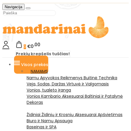
Navigacija
00
€0
0
Prekių krepšelis tuščias!
Visos prekės
NAMAMS
Namų Apyvokos Reikmenys
Buitinė Technika
Veja, Sodas, Daržas
Virtuvė ir Valgomasis
Vonios, tualeto įranga
Vonios Kambario Aksesuarai
Baltiniai ir Patalynė
Dekoras
Židiniai
Židinių ir Krosnių Aksesuarai
Apšvietimas
Biuro ir Namų Apsauga
Baseinas ir SPA