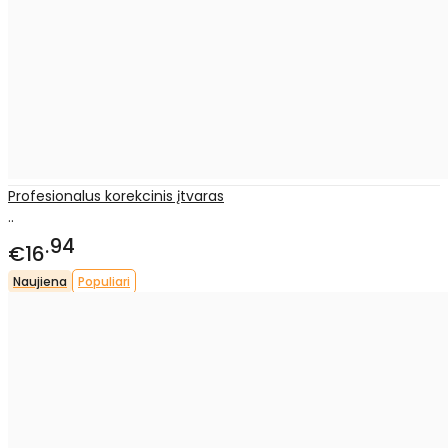
Profesionalus korekcinis įtvaras
..
94
€16
Naujiena
Populiari