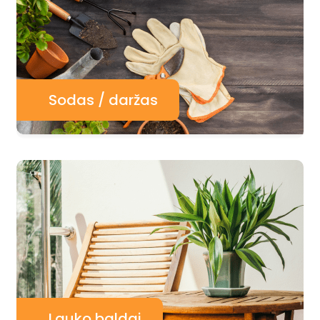
Sodas / daržas
Lauko baldai