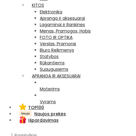
KITOS
Elektronika
Apranga ir aksesuarai
Lagaminai ir Rankinės
Menas, Pramogos, Hobis
FOTO IR OPTIKA
Verslas, Pramonė
Biuro Reikmenys
Statybos
Rūkantiems
Suaugusiems
APRANGA IR AKSESUARAI
Moterims
Vyrams
TOP100
Naujos prekės
Išpardavimas
Pagrindinis