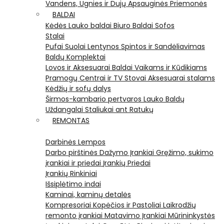
Vandens, Ugnies ir Dujų Apsauginės Priemonės
BALDAI
Kėdės
Lauko baldai
Biuro Baldai
Sofos
Stalai
Pufai
Suolai
Lentynos
Spintos ir Sandėliavimas
Baldų Komplektai
Lovos ir Aksesuarai
Baldai Vaikams ir Kūdikiams
Pramogų Centrai ir TV Stovai
Aksesuarai stalams
Kėdžių ir sofų dalys
Širmos-kambario pertvaros
Lauko Baldų
Uždangalai
Staliukai ant Ratukų
REMONTAS
Darbinės Lempos
Darbo pirštinės
Dažymo Įrankiai
Gręžimo, sukimo
įrankiai ir priedai
Įrankių Priedai
Įrankių Rinkiniai
Išsiplėtimo indai
Kaminai, kaminų detalės
Kompresoriai
Kopėčios ir Pastoliai
Laikrodžių
remonto įrankiai
Matavimo Įrankiai
Mūrininkystės