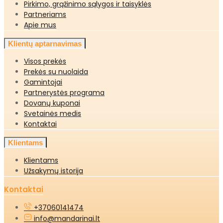
Pirkimo, grąžinimo sąlygos ir taisyklės
Partneriams
Apie mus
Klientų aptarnavimas
Visos prekės
Prekės su nuolaida
Gamintojai
Partnerystės programa
Dovanų kuponai
Svetainės medis
Kontaktai
Klientams
Klientams
Užsakymų istorija
Kontaktai
+37060141474
info@mandarinai.lt