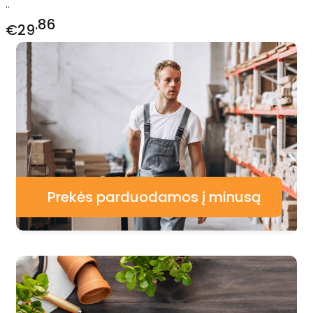
..
86
€29
Prekės parduodamos į minusą