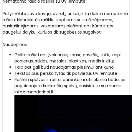
Nematomo rašalo rašiklis su UV lempute:
Pažymėkite savo knygą, dviratį, ar kokį kitą daiktą nematomu
rašalu. Naudokitės rašikliu slaptiems susirašinėjimams,
nusirašinėjimams, vakarėliams piešiant ant kūno ir dar
daugeliui dalykų, kuriuos tik sugebėsite sugalvoti.
Naudojimas:
Galite rašyti ant įvairiausių sausų paviršių, tokių kaip:
popierius, stiklas, metalas, plastikas, medis ir kitų;
Taip pat gali būti naudojamas piešimui ant kūno;
Tekstas bus perskaitytas tik pašvietus UV lempute!
Rašiklių spalvos ir raštai parenkami atsitiktiniu būdu, jei
pageidaujate konkrečių spalvų, susisiekite su mumis
info@mandarinai.lt.