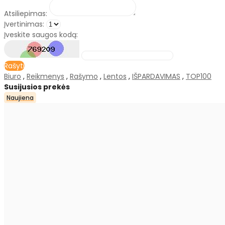
Atsiliepimas:
Įvertinimas:
Įveskite saugos kodą:
Rašyti
Biuro
,
Reikmenys
,
Rašymo
,
Lentos
,
IŠPARDAVIMAS
,
TOP100
Susijusios prekės
Naujiena