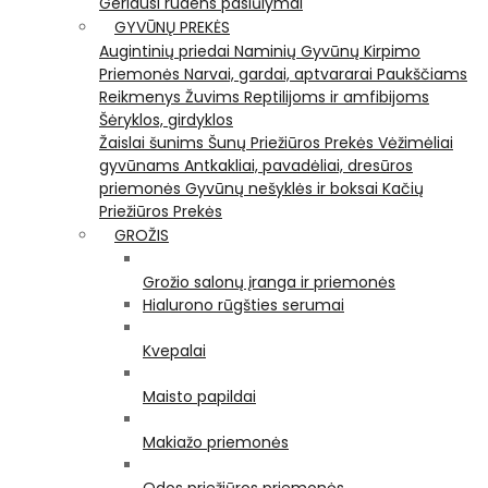
Geriausi rudens pasiūlymai
GYVŪNŲ PREKĖS
Augintinių priedai
Naminių Gyvūnų Kirpimo
Priemonės
Narvai, gardai, aptvararai
Paukščiams
Reikmenys Žuvims
Reptilijoms ir amfibijoms
Šėryklos, girdyklos
Žaislai šunims
Šunų Priežiūros Prekės
Vėžimėliai
gyvūnams
Antkakliai, pavadėliai, dresūros
priemonės
Gyvūnų nešyklės ir boksai
Kačių
Priežiūros Prekės
GROŽIS
Grožio salonų įranga ir priemonės
Hialurono rūgšties serumai
Kvepalai
Maisto papildai
Makiažo priemonės