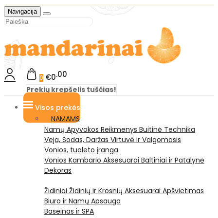
Navigacija
00
€0
0
Prekių krepšelis tuščias!
Visos prekės
NAMAMS
Namų Apyvokos Reikmenys
Buitinė Technika
Veja, Sodas, Daržas
Virtuvė ir Valgomasis
Vonios, tualeto įranga
Vonios Kambario Aksesuarai
Baltiniai ir Patalynė
Dekoras
Židiniai
Židinių ir Krosnių Aksesuarai
Apšvietimas
Biuro ir Namų Apsauga
Baseinas ir SPA