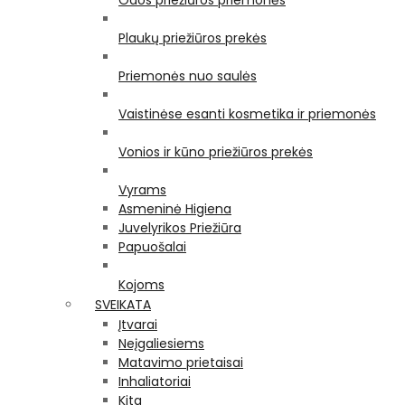
Odos priežiūros priemonės
Plaukų priežiūros prekės
Priemonės nuo saulės
Vaistinėse esanti kosmetika ir priemonės
Vonios ir kūno priežiūros prekės
Vyrams
Asmeninė Higiena
Juvelyrikos Priežiūra
Papuošalai
Kojoms
SVEIKATA
Įtvarai
Neįgaliesiems
Matavimo prietaisai
Inhaliatoriai
Kita