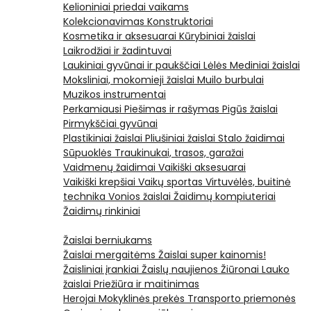
Kelioniniai priedai vaikams
Kolekcionavimas
Konstruktoriai
Kosmetika ir aksesuarai
Kūrybiniai žaislai
Laikrodžiai ir žadintuvai
Laukiniai gyvūnai ir paukščiai
Lėlės
Mediniai žaislai
Moksliniai, mokomieji žaislai
Muilo burbulai
Muzikos instrumentai
Perkamiausi
Piešimas ir rašymas
Pigūs žaislai
Pirmykščiai gyvūnai
Plastikiniai žaislai
Pliušiniai žaislai
Stalo žaidimai
Sūpuoklės
Traukinukai, trasos, garažai
Vaidmenų žaidimai
Vaikiški aksesuarai
Vaikiški krepšiai
Vaikų sportas
Virtuvėlės, buitinė
technika
Vonios žaislai
Žaidimų kompiuteriai
Žaidimų rinkiniai
Žaislai berniukams
Žaislai mergaitėms
Žaislai super kainomis!
Žaisliniai įrankiai
Žaislų naujienos
Žiūronai
Lauko
žaislai
Priežiūra ir maitinimas
Herojai
Mokyklinės prekės
Transporto priemonės