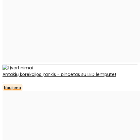
Antakių korekcijos įrankis - pincetas su LED lempute!
..
Naujiena