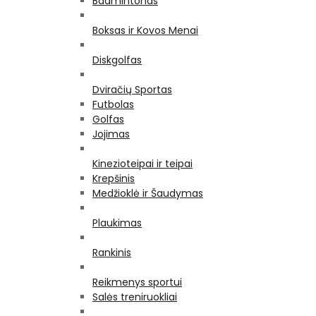
Badmintonas
Boksas ir Kovos Menai
Diskgolfas
Dviračių Sportas
Futbolas
Golfas
Jojimas
Kinezioteipai ir teipai
Krepšinis
Medžioklė ir Šaudymas
Plaukimas
Rankinis
Reikmenys sportui
Salės treniruokliai