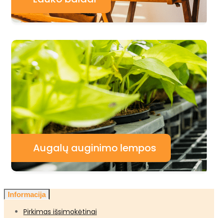
Augalų auginimo lempos
Informacija
Pirkimas išsimokėtinai