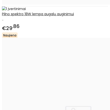
Pilno spektro 18W lempa augalų auginimui
..
86
€29
Naujiena