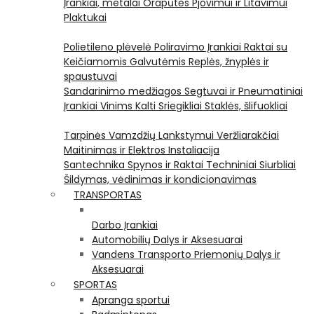
Įrankiai, metalai
Orapūtės
Pjovimui ir Litavimui
Plaktukai
Polietileno plėvelė
Poliravimo Įrankiai
Raktai su
Keičiamomis Galvutėmis
Replės, žnyplės ir
spaustuvai
Sandarinimo medžiagos
Segtuvai ir Pneumatiniai
Įrankiai Vinims Kalti
Sriegikliai
Staklės, šlifuokliai
Tarpinės
Vamzdžių Lankstymui
Veržliarakčiai
Maitinimas ir Elektros Instaliacija
Santechnika
Spynos ir Raktai
Techniniai Siurbliai
Šildymas, vėdinimas ir kondicionavimas
TRANSPORTAS
Darbo Įrankiai
Automobilių Dalys ir Aksesuarai
Vandens Transporto Priemonių Dalys ir
Aksesuarai
SPORTAS
Apranga sportui