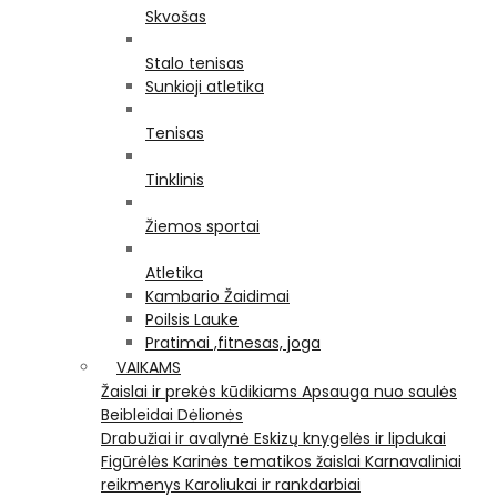
Skvošas
Stalo tenisas
Sunkioji atletika
Tenisas
Tinklinis
Žiemos sportai
Atletika
Kambario Žaidimai
Poilsis Lauke
Pratimai ,fitnesas, joga
VAIKAMS
Žaislai ir prekės kūdikiams
Apsauga nuo saulės
Beibleidai
Dėlionės
Drabužiai ir avalynė
Eskizų knygelės ir lipdukai
Figūrėlės
Karinės tematikos žaislai
Karnavaliniai
reikmenys
Karoliukai ir rankdarbiai