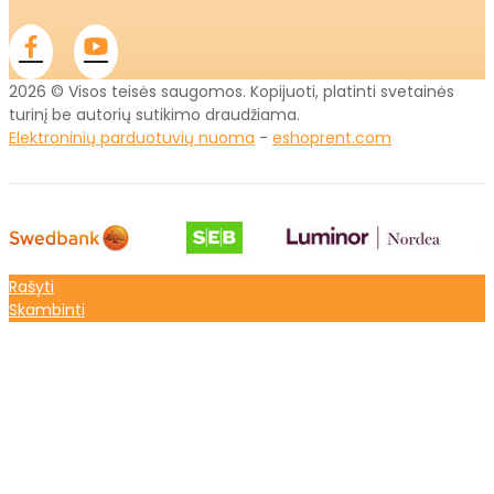
2026 © Visos teisės saugomos. Kopijuoti, platinti svetainės
turinį be autorių sutikimo draudžiama.
Elektroninių parduotuvių nuoma
-
eshoprent.com
Rašyti
Skambinti