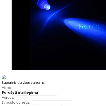
Superinis dalykas vaikams
Vilma
Parašyti atsiliepimą
Vardas:
El. pašto adresas: