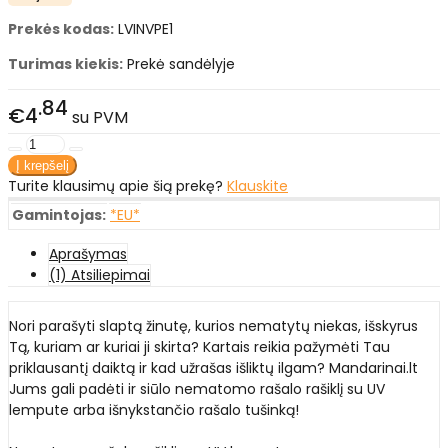
Prekės kodas:
LVINVPE1
Turimas kiekis:
Prekė sandėlyje
84
€4
su PVM
Turite klausimų apie šią prekę?
Klauskite
Gamintojas:
*EU*
Aprašymas
(1) Atsiliepimai
Nori parašyti slaptą žinutę, kurios nematytų niekas, išskyrus
Tą, kuriam ar kuriai ji skirta? Kartais reikia pažymėti Tau
priklausantį daiktą ir kad užrašas išliktų ilgam? Mandarinai.lt
Jums gali padėti ir siūlo nematomo rašalo rašiklį su UV
lempute arba išnykstančio rašalo tušinką!