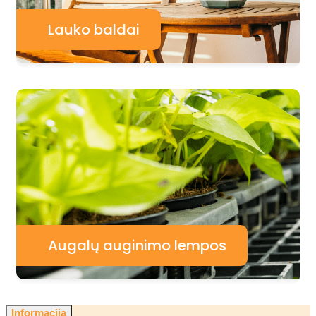
Lauko baldai
Augalų auginimo lempos
Informacija