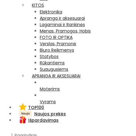
KITOS
Elektronika
Apranga ir aksesuarai
Lagaminai ir Rankinės
Menas, Pramogos, Hobis
FOTO IR OPTIKA
Verslas, Pramonė
Biuro Reikmenys
Statybos
Rūkantiems
Suaugusiems
APRANGA IR AKSESUARAI
Moterims
Vyrams
TOP100
Naujos prekės
Išpardavimas
Pagrindinis