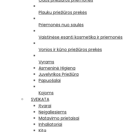
Odos priežiūros priemonės
Plaukų priežiūros prekės
Priemonės nuo saulės
Vaistinėse esanti kosmetika ir priemonės
Vonios ir kūno priežiūros prekės
Vyrams
Asmeninė Higiena
Juvelyrikos Priežiūra
Papuošalai
Kojoms
SVEIKATA
Įtvarai
Neįgaliesiems
Matavimo prietaisai
Inhaliatoriai
Kita