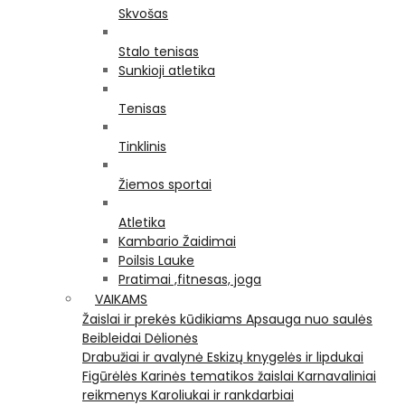
Skvošas
Stalo tenisas
Sunkioji atletika
Tenisas
Tinklinis
Žiemos sportai
Atletika
Kambario Žaidimai
Poilsis Lauke
Pratimai ,fitnesas, joga
VAIKAMS
Žaislai ir prekės kūdikiams
Apsauga nuo saulės
Beibleidai
Dėlionės
Drabužiai ir avalynė
Eskizų knygelės ir lipdukai
Figūrėlės
Karinės tematikos žaislai
Karnavaliniai
reikmenys
Karoliukai ir rankdarbiai