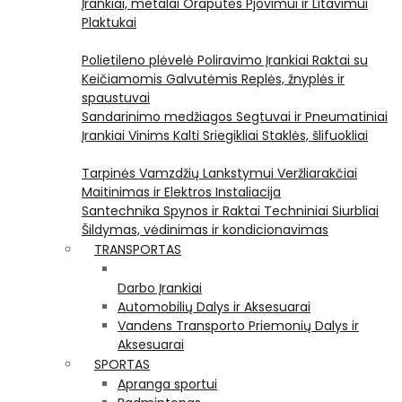
Įrankiai, metalai
Orapūtės
Pjovimui ir Litavimui
Plaktukai
Polietileno plėvelė
Poliravimo Įrankiai
Raktai su
Keičiamomis Galvutėmis
Replės, žnyplės ir
spaustuvai
Sandarinimo medžiagos
Segtuvai ir Pneumatiniai
Įrankiai Vinims Kalti
Sriegikliai
Staklės, šlifuokliai
Tarpinės
Vamzdžių Lankstymui
Veržliarakčiai
Maitinimas ir Elektros Instaliacija
Santechnika
Spynos ir Raktai
Techniniai Siurbliai
Šildymas, vėdinimas ir kondicionavimas
TRANSPORTAS
Darbo Įrankiai
Automobilių Dalys ir Aksesuarai
Vandens Transporto Priemonių Dalys ir
Aksesuarai
SPORTAS
Apranga sportui