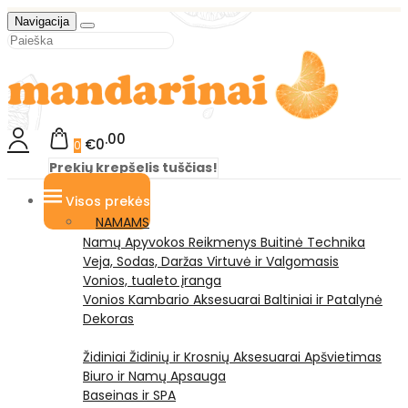
Navigacija
00
€0
0
Prekių krepšelis tuščias!
Visos prekės
NAMAMS
Namų Apyvokos Reikmenys
Buitinė Technika
Veja, Sodas, Daržas
Virtuvė ir Valgomasis
Vonios, tualeto įranga
Vonios Kambario Aksesuarai
Baltiniai ir Patalynė
Dekoras
Židiniai
Židinių ir Krosnių Aksesuarai
Apšvietimas
Biuro ir Namų Apsauga
Baseinas ir SPA