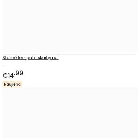
Stalinė lemputė skaitymui
..
99
€14
Naujiena