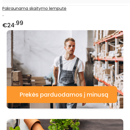
Pakraunama skaitymo lemputė
..
99
€24
Prekės parduodamos į minusą