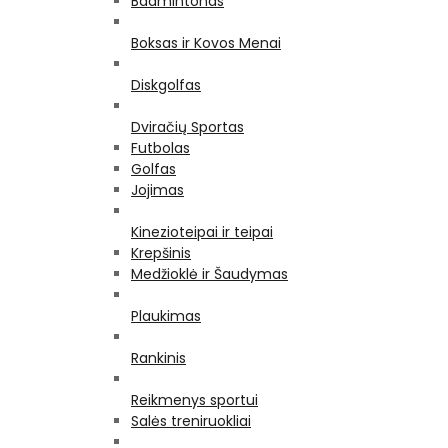
Badmintonas
Boksas ir Kovos Menai
Diskgolfas
Dviračių Sportas
Futbolas
Golfas
Jojimas
Kinezioteipai ir teipai
Krepšinis
Medžioklė ir Šaudymas
Plaukimas
Rankinis
Reikmenys sportui
Salės treniruokliai