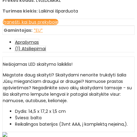
Prekės kodas:
LVLEDLAIKIKL
Turimas kiekis:
Laikinai išparduota
Pranešti, kai bus prekyboje
Gamintojas:
*EU*
Aprašymas
(1) Atsiliepimai
Nešiojamas LED skaitymo laikiklis!
Mėgstate daug skaityti? Skaitydami nenorite trukdyti šalia
Jūsų miegančiam draugui ar draugei? Namuose prastas
apšvietimas? Negadinkite savo akių skaitydami tamsoje - su
šia skaitymo lempute lengvai ir patogiai skaitykite visur:
namuose, autobuse, kelionėje.
Dydis: 14,5 x 17,2 x 1,5 cm
Šviesa: balta
Reikalingos baterijos (3vnt AAA, į komplektą neįeina,).