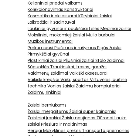
Kelioniniai priedai vaikams
Kolekcionavimas
Konstruktoriai
Kosmetika ir aksesuarai
Kūrybiniai žaislai
Laikrodžiai ir žadintuvai
Laukiniai gyvūnai ir paukščiai
Lėlės
Mediniai žaislai
Moksliniai, mokomieji žaislai
Muilo burbulai
Muzikos instrumentai
Perkamiausi
Piešimas ir rašymas
Pigūs žaislai
Pirmykščiai gyvūnai
Plastikiniai žaislai
Pliušiniai žaislai
Stalo žaidimai
Sūpuoklės
Traukinukai, trasos, garažai
Vaidmenų žaidimai
Vaikiški aksesuarai
Vaikiški krepšiai
Vaikų sportas
Virtuvėlės, buitinė
technika
Vonios žaislai
Žaidimų kompiuteriai
Žaidimų rinkiniai
Žaislai berniukams
Žaislai mergaitėms
Žaislai super kainomis!
Žaisliniai įrankiai
Žaislų naujienos
Žiūronai
Lauko
žaislai
Priežiūra ir maitinimas
Herojai
Mokyklinės prekės
Transporto priemonės