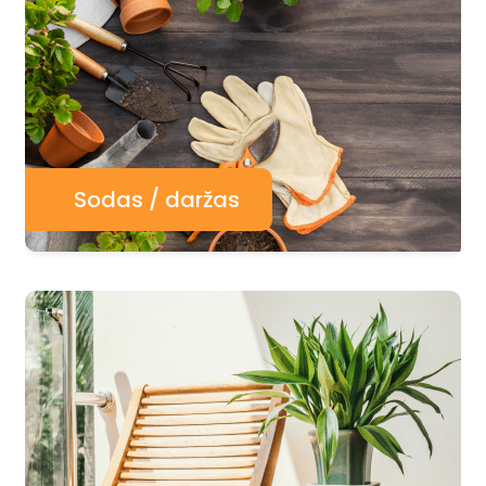
Sodas / daržas