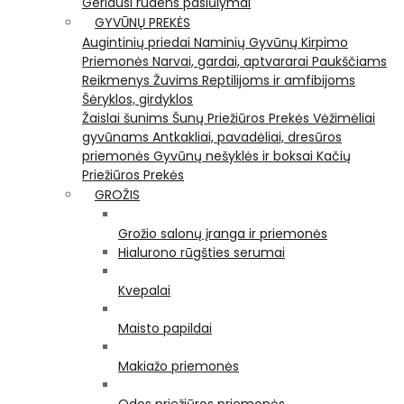
Geriausi rudens pasiūlymai
GYVŪNŲ PREKĖS
Augintinių priedai
Naminių Gyvūnų Kirpimo
Priemonės
Narvai, gardai, aptvararai
Paukščiams
Reikmenys Žuvims
Reptilijoms ir amfibijoms
Šėryklos, girdyklos
Žaislai šunims
Šunų Priežiūros Prekės
Vėžimėliai
gyvūnams
Antkakliai, pavadėliai, dresūros
priemonės
Gyvūnų nešyklės ir boksai
Kačių
Priežiūros Prekės
GROŽIS
Grožio salonų įranga ir priemonės
Hialurono rūgšties serumai
Kvepalai
Maisto papildai
Makiažo priemonės