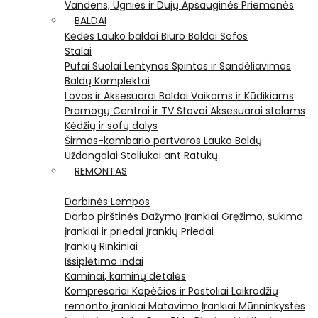
Vandens, Ugnies ir Dujų Apsauginės Priemonės
BALDAI
Kėdės
Lauko baldai
Biuro Baldai
Sofos
Stalai
Pufai
Suolai
Lentynos
Spintos ir Sandėliavimas
Baldų Komplektai
Lovos ir Aksesuarai
Baldai Vaikams ir Kūdikiams
Pramogų Centrai ir TV Stovai
Aksesuarai stalams
Kėdžių ir sofų dalys
Širmos-kambario pertvaros
Lauko Baldų
Uždangalai
Staliukai ant Ratukų
REMONTAS
Darbinės Lempos
Darbo pirštinės
Dažymo Įrankiai
Gręžimo, sukimo
įrankiai ir priedai
Įrankių Priedai
Įrankių Rinkiniai
Išsiplėtimo indai
Kaminai, kaminų detalės
Kompresoriai
Kopėčios ir Pastoliai
Laikrodžių
remonto įrankiai
Matavimo Įrankiai
Mūrininkystės