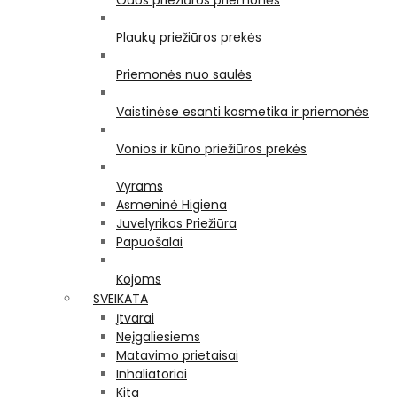
Odos priežiūros priemonės
Plaukų priežiūros prekės
Priemonės nuo saulės
Vaistinėse esanti kosmetika ir priemonės
Vonios ir kūno priežiūros prekės
Vyrams
Asmeninė Higiena
Juvelyrikos Priežiūra
Papuošalai
Kojoms
SVEIKATA
Įtvarai
Neįgaliesiems
Matavimo prietaisai
Inhaliatoriai
Kita