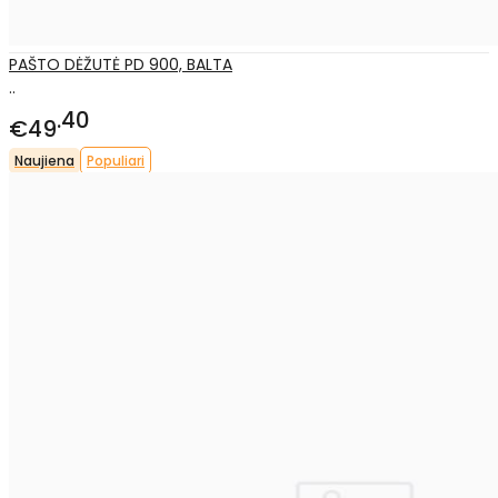
PAŠTO DĖŽUTĖ PD 900, BALTA
..
40
€49
Naujiena
Populiari