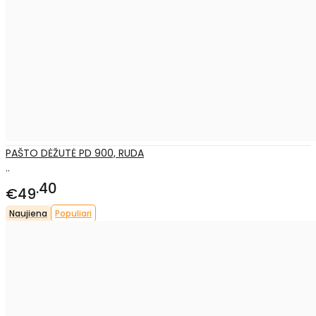
PAŠTO DĖŽUTĖ PD 900, RUDA
..
40
€49
Naujiena
Populiari