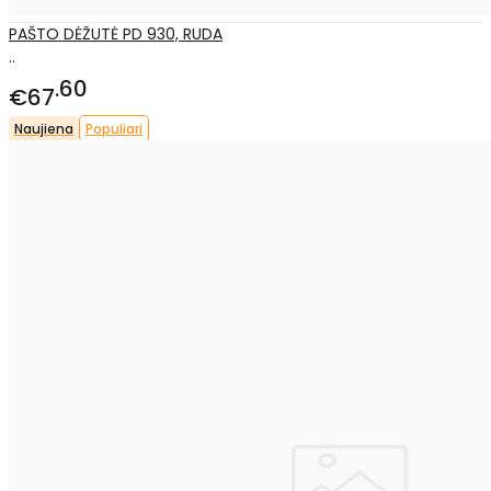
PAŠTO DĖŽUTĖ PD 930, RUDA
..
60
€67
Naujiena
Populiari