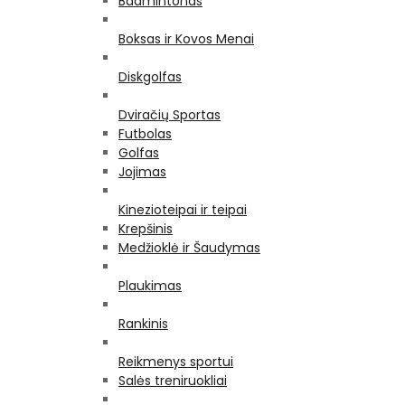
Badmintonas
Boksas ir Kovos Menai
Diskgolfas
Dviračių Sportas
Futbolas
Golfas
Jojimas
Kinezioteipai ir teipai
Krepšinis
Medžioklė ir Šaudymas
Plaukimas
Rankinis
Reikmenys sportui
Salės treniruokliai