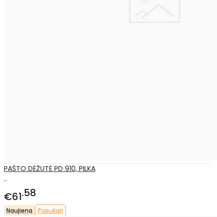
PAŠTO DĖŽUTĖ PD 910, PILKA
..
58
€61
Naujiena
Populiari