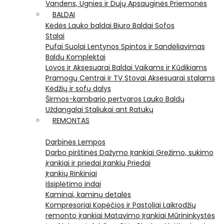
Vandens, Ugnies ir Dujų Apsauginės Priemonės
BALDAI
Kėdės
Lauko baldai
Biuro Baldai
Sofos
Stalai
Pufai
Suolai
Lentynos
Spintos ir Sandėliavimas
Baldų Komplektai
Lovos ir Aksesuarai
Baldai Vaikams ir Kūdikiams
Pramogų Centrai ir TV Stovai
Aksesuarai stalams
Kėdžių ir sofų dalys
Širmos-kambario pertvaros
Lauko Baldų
Uždangalai
Staliukai ant Ratukų
REMONTAS
Darbinės Lempos
Darbo pirštinės
Dažymo Įrankiai
Gręžimo, sukimo
įrankiai ir priedai
Įrankių Priedai
Įrankių Rinkiniai
Išsiplėtimo indai
Kaminai, kaminų detalės
Kompresoriai
Kopėčios ir Pastoliai
Laikrodžių
remonto įrankiai
Matavimo Įrankiai
Mūrininkystės