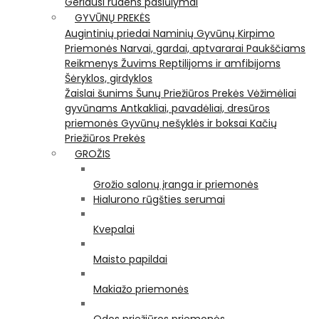
Geriausi rudens pasiūlymai
GYVŪNŲ PREKĖS
Augintinių priedai
Naminių Gyvūnų Kirpimo
Priemonės
Narvai, gardai, aptvararai
Paukščiams
Reikmenys Žuvims
Reptilijoms ir amfibijoms
Šėryklos, girdyklos
Žaislai šunims
Šunų Priežiūros Prekės
Vėžimėliai
gyvūnams
Antkakliai, pavadėliai, dresūros
priemonės
Gyvūnų nešyklės ir boksai
Kačių
Priežiūros Prekės
GROŽIS
Grožio salonų įranga ir priemonės
Hialurono rūgšties serumai
Kvepalai
Maisto papildai
Makiažo priemonės