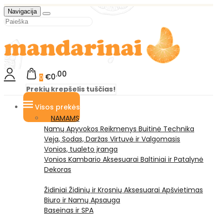
Navigacija
00
€0
0
Prekių krepšelis tuščias!
Visos prekės
NAMAMS
Namų Apyvokos Reikmenys
Buitinė Technika
Veja, Sodas, Daržas
Virtuvė ir Valgomasis
Vonios, tualeto įranga
Vonios Kambario Aksesuarai
Baltiniai ir Patalynė
Dekoras
Židiniai
Židinių ir Krosnių Aksesuarai
Apšvietimas
Biuro ir Namų Apsauga
Baseinas ir SPA