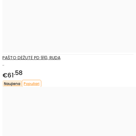
PAŠTO DĖŽUTĖ PD 910, RUDA
..
58
€61
Naujiena
Populiari