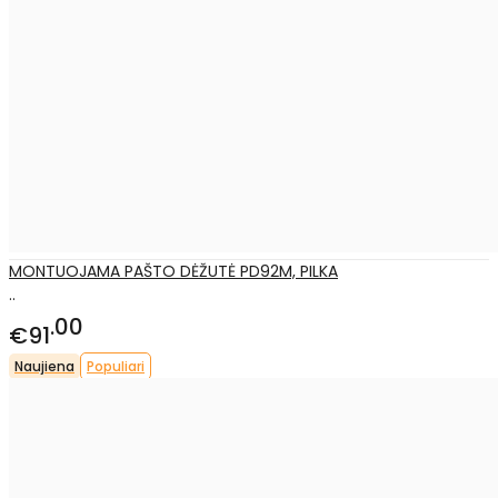
MONTUOJAMA PAŠTO DĖŽUTĖ PD92M, PILKA
..
00
€91
Naujiena
Populiari