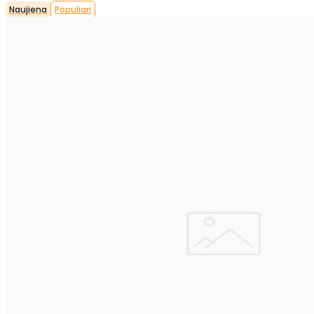
Naujiena
Populiari