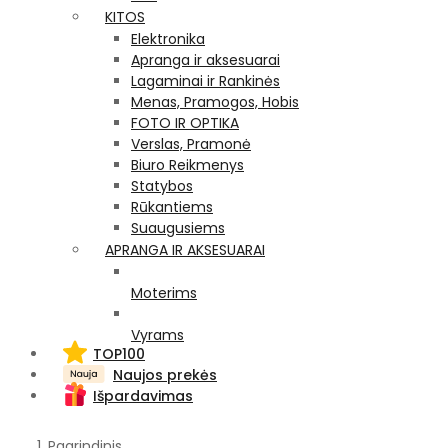
KITOS
Elektronika
Apranga ir aksesuarai
Lagaminai ir Rankinės
Menas, Pramogos, Hobis
FOTO IR OPTIKA
Verslas, Pramonė
Biuro Reikmenys
Statybos
Rūkantiems
Suaugusiems
APRANGA IR AKSESUARAI
Moterims
Vyrams
TOP100
Naujos prekės
Išpardavimas
Pagrindinis