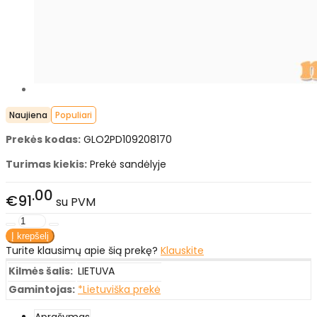
Naujiena
Populiari
Prekės kodas:
GLO2PD109208170
Turimas kiekis:
Prekė sandėlyje
00
€91
su PVM
Turite klausimų apie šią prekę?
Klauskite
Kilmės šalis:
LIETUVA
Gamintojas:
*Lietuviška prekė