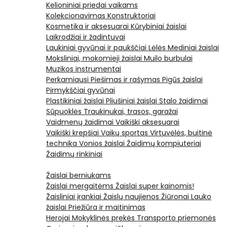
Kelioniniai priedai vaikams
Kolekcionavimas
Konstruktoriai
Kosmetika ir aksesuarai
Kūrybiniai žaislai
Laikrodžiai ir žadintuvai
Laukiniai gyvūnai ir paukščiai
Lėlės
Mediniai žaislai
Moksliniai, mokomieji žaislai
Muilo burbulai
Muzikos instrumentai
Perkamiausi
Piešimas ir rašymas
Pigūs žaislai
Pirmykščiai gyvūnai
Plastikiniai žaislai
Pliušiniai žaislai
Stalo žaidimai
Sūpuoklės
Traukinukai, trasos, garažai
Vaidmenų žaidimai
Vaikiški aksesuarai
Vaikiški krepšiai
Vaikų sportas
Virtuvėlės, buitinė
technika
Vonios žaislai
Žaidimų kompiuteriai
Žaidimų rinkiniai
Žaislai berniukams
Žaislai mergaitėms
Žaislai super kainomis!
Žaisliniai įrankiai
Žaislų naujienos
Žiūronai
Lauko
žaislai
Priežiūra ir maitinimas
Herojai
Mokyklinės prekės
Transporto priemonės