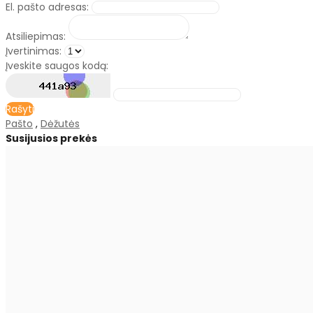
El. pašto adresas:
Atsiliepimas:
Įvertinimas:
Įveskite saugos kodą:
Rašyti
Pašto
,
Dėžutės
Susijusios prekės