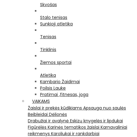
Skvošas
Stalo tenisas
Sunkioji atletika
Tenisas
Tinklinis
Žiemos sportai
Atletika
Kambario Žaidimai
Poilsis Lauke
Pratimai ,fitnesas, joga
VAIKAMS
Žaislai ir prekės kūdikiams
Apsauga nuo saulės
Beibleidai
Dėlionės
Drabužiai ir avalynė
Eskizų knygelės ir lipdukai
Figūrėlės
Karinės tematikos žaislai
Karnavaliniai
reikmenys
Karoliukai ir rankdarbiai