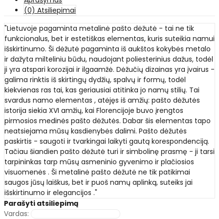
Aprašymas
(0) Atsiliepimai
"Lietuvoje pagaminta metalinė pašto dėžutė - tai ne tik
funkcionalus, bet ir estetiškas elementas, kuris suteikia namui
išskirtinumo. Ši dėžutė pagaminta iš aukštos kokybės metalo
ir dažyta milteliniu būdu, naudojant poliesterinius dažus, todėl
ji yra atspari korozijai ir ilgaamžė. Dėžučių dizainas yra įvairus -
galima rinktis iš skirtingų dydžių, spalvų ir formų, todėl
kiekvienas ras tai, kas geriausiai atitinka jo namų stilių. Tai
svardus namo elementas , atėjęs iš amžių: pašto dėžutės
istorija siekia XVI amžių, kai Florencijoje buvo įrengtos
pirmosios medinės pašto dėžutės. Dabar šis elementas tapo
neatsiejama mūsų kasdienybės dalimi. Pašto dėžutės
paskirtis - saugoti ir tvarkingai laikyti gautą korespondenciją.
Tačiau šiandien pašto dėžutė turi ir simbolinę prasmę - ji tarsi
tarpininkas tarp mūsų asmeninio gyvenimo ir plačiosios
visuomenės . Ši metalinė pašto dėžutė ne tik patikimai
saugos jūsų laiškus, bet ir puoš namų aplinką, suteiks jai
išskirtinumo ir elegancijos ."
Parašyti atsiliepimą
Vardas: