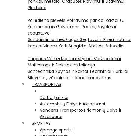
Įrankiai, metalai
Orapūtės
Pjovimui ir Litavimui
Plaktukai
Polietileno plėvelė
Poliravimo Įrankiai
Raktai su
Keičiamomis Galvutėmis
Replės, žnyplės ir
spaustuvai
Sandarinimo medžiagos
Segtuvai ir Pneumatiniai
Įrankiai Vinims Kalti
Sriegikliai
Staklės, šlifuokliai
Tarpinės
Vamzdžių Lankstymui
Veržliarakčiai
Maitinimas ir Elektros Instaliacija
Santechnika
Spynos ir Raktai
Techniniai Siurbliai
Šildymas, vėdinimas ir kondicionavimas
TRANSPORTAS
Darbo Įrankiai
Automobilių Dalys ir Aksesuarai
Vandens Transporto Priemonių Dalys ir
Aksesuarai
SPORTAS
Apranga sportui