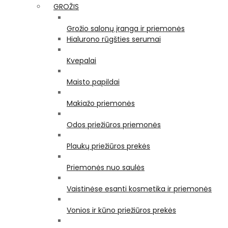
GROŽIS
Grožio salonų įranga ir priemonės
Hialurono rūgšties serumai
Kvepalai
Maisto papildai
Makiažo priemonės
Odos priežiūros priemonės
Plaukų priežiūros prekės
Priemonės nuo saulės
Vaistinėse esanti kosmetika ir priemonės
Vonios ir kūno priežiūros prekės