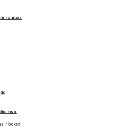
 rankdarbiai
mas
ilijoms ir
s ir boksai