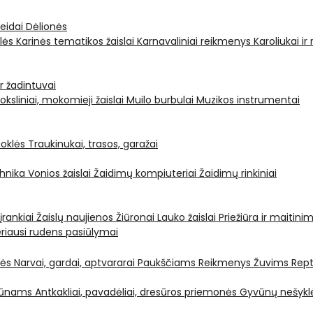
leidai
Dėlionės
ėlės
Karinės tematikos žaislai
Karnavaliniai reikmenys
Karoliukai ir
ir žadintuvai
oksliniai, mokomieji žaislai
Muilo burbulai
Muzikos instrumentai
oklės
Traukinukai, trasos, garažai
chnika
Vonios žaislai
Žaidimų kompiuteriai
Žaidimų rinkiniai
 įrankiai
Žaislų naujienos
Žiūronai
Lauko žaislai
Priežiūra ir maitini
riausi rudens pasiūlymai
nės
Narvai, gardai, aptvararai
Paukščiams
Reikmenys Žuvims
Rept
yvūnams
Antkakliai, pavadėliai, dresūros priemonės
Gyvūnų nešyklė