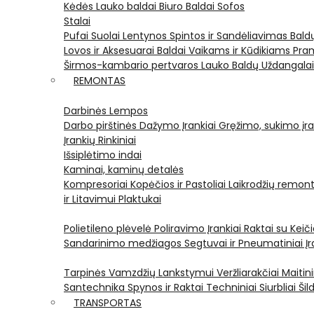
Kėdės
Lauko baldai
Biuro Baldai
Sofos
Stalai
Pufai
Suolai
Lentynos
Spintos ir Sandėliavimas
Bald
Lovos ir Aksesuarai
Baldai Vaikams ir Kūdikiams
Pram
Širmos-kambario pertvaros
Lauko Baldų Uždangala
REMONTAS
Darbinės Lempos
Darbo pirštinės
Dažymo Įrankiai
Gręžimo, sukimo įran
Įrankių Rinkiniai
Išsiplėtimo indai
Kaminai, kaminų detalės
Kompresoriai
Kopėčios ir Pastoliai
Laikrodžių remont
ir Litavimui
Plaktukai
Polietileno plėvelė
Poliravimo Įrankiai
Raktai su Kei
Sandarinimo medžiagos
Segtuvai ir Pneumatiniai Įr
Tarpinės
Vamzdžių Lankstymui
Veržliarakčiai
Maitini
Santechnika
Spynos ir Raktai
Techniniai Siurbliai
Šil
TRANSPORTAS