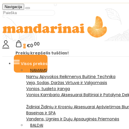
Navigacija
00
€0
0
Prekių krepšelis tuščias!
Visos prekės
NAMAMS
Namų Apyvokos Reikmenys
Buitinė Technika
Veja, Sodas, Daržas
Virtuvė ir Valgomasis
Vonios, tualeto įranga
Vonios Kambario Aksesuarai
Baltiniai ir Patalynė
Dek
Židiniai
Židinių ir Krosnių Aksesuarai
Apšvietimas
Biu
Baseinas ir SPA
Vandens, Ugnies ir Dujų Apsauginės Priemonės
BALDAI