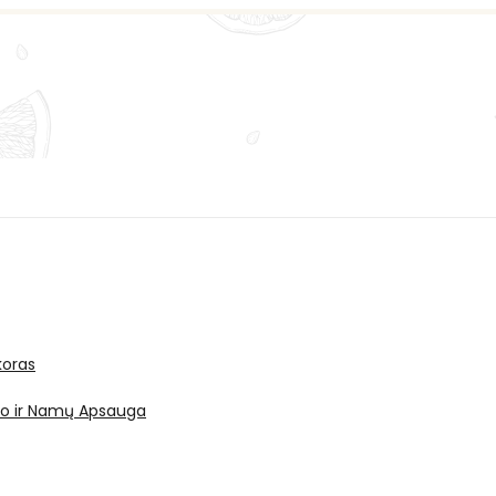
oras
ro ir Namų Apsauga