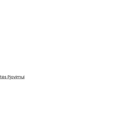
tės
Pjovimui