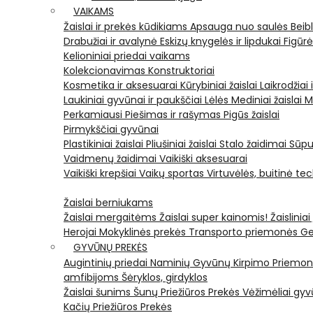
VAIKAMS
Žaislai ir prekės kūdikiams
Apsauga nuo saulės
Beib
Drabužiai ir avalynė
Eskizų knygelės ir lipdukai
Figūr
Kelioniniai priedai vaikams
Kolekcionavimas
Konstruktoriai
Kosmetika ir aksesuarai
Kūrybiniai žaislai
Laikrodžiai 
Laukiniai gyvūnai ir paukščiai
Lėlės
Mediniai žaislai
M
Perkamiausi
Piešimas ir rašymas
Pigūs žaislai
Pirmykščiai gyvūnai
Plastikiniai žaislai
Pliušiniai žaislai
Stalo žaidimai
Sūpu
Vaidmenų žaidimai
Vaikiški aksesuarai
Vaikiški krepšiai
Vaikų sportas
Virtuvėlės, buitinė te
Žaislai berniukams
Žaislai mergaitėms
Žaislai super kainomis!
Žaisliniai
Herojai
Mokyklinės prekės
Transporto priemonės
Ge
GYVŪNŲ PREKĖS
Augintinių priedai
Naminių Gyvūnų Kirpimo Priemo
amfibijoms
Šėryklos, girdyklos
Žaislai šunims
Šunų Priežiūros Prekės
Vėžimėliai g
Kačių Priežiūros Prekės