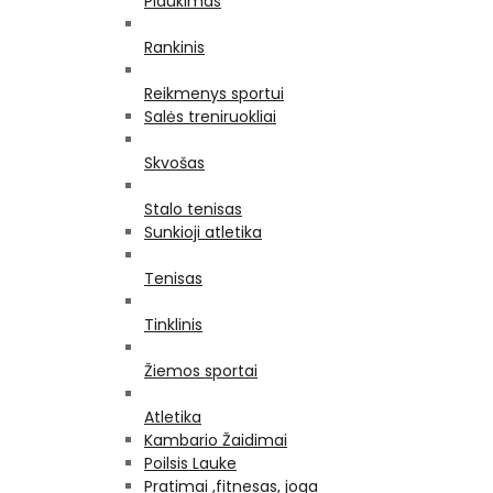
Plaukimas
Rankinis
Reikmenys sportui
Salės treniruokliai
Skvošas
Stalo tenisas
Sunkioji atletika
Tenisas
Tinklinis
Žiemos sportai
Atletika
Kambario Žaidimai
Poilsis Lauke
Pratimai ,fitnesas, joga