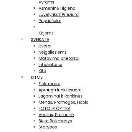
Vyrams
Asmeninė Higiena
Juvelyrikos Priežiūra
Papuošalai
Kojoms
SVEIKATA
Įtvarai
Neįgaliesiems
Matavimo prietaisai
Inhaliatoriai
Kita
KITOS
Elektronika
Apranga ir aksesuarai
Lagaminai ir Rankinės
Menas, Pramogos, Hobis
FOTO IR OPTIKA
Verslas, Pramonė
Biuro Reikmenys
Statybos