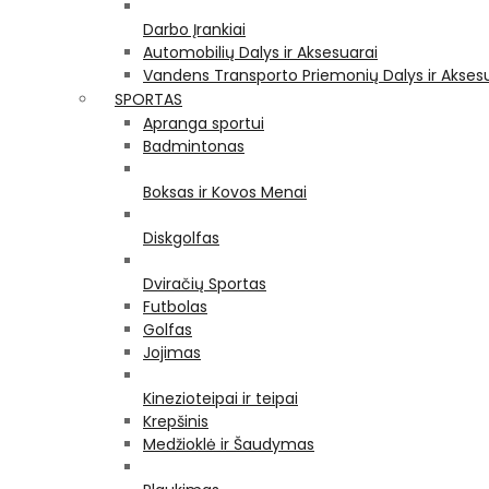
Darbo Įrankiai
Automobilių Dalys ir Aksesuarai
Vandens Transporto Priemonių Dalys ir Akses
SPORTAS
Apranga sportui
Badmintonas
Boksas ir Kovos Menai
Diskgolfas
Dviračių Sportas
Futbolas
Golfas
Jojimas
Kinezioteipai ir teipai
Krepšinis
Medžioklė ir Šaudymas