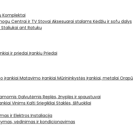
ų Komplektai
ogų Centrai ir TV Stovai
Aksesuarai stalams
Kėdžių ir sofų dalys
i
Staliukai ant Ratukų
kiai ir priedai
Įrankių Priedai
o įrankiai
Matavimo Įrankiai
Mūrininkystės Įrankiai, metalai
Orapū
čiamomis Galvutėmis
Replės, žnyplės ir spaustuvai
ankiai Vinims Kalti
Sriegikliai
Staklės, šlifuokliai
mas ir Elektros Instaliacija
dymas, vėdinimas ir kondicionavimas