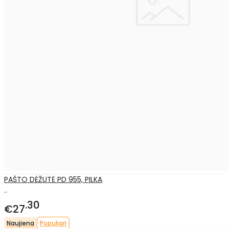
PAŠTO DĖŽUTĖ PD 955, PILKA
..
30
€27
Naujiena
Populiari