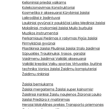
Kelioniniai priedai vaikams
Kolekcionavimas
Konstruktoriai
Kosmetika ir aksesuarai
Kūrybiniai žaislai
Laikrodžiai ir žadintuvai
Laukiniai gyvūnai ir paukščiai
Lėlės
Mediniai žaislai
Moksliniai, mokomieji žaislai
Muilo burbulai
Muzikos instrumentai
Perkamiausi
Piešimas ir rašymas
Pigūs žaislai
Pirmykščiai gyvūnai
Plastikiniai žaislai
Pliušiniai žaislai
Stalo žaidimai
Sūpuoklės
Traukinukai, trasos, garažai
Vaidmenų žaidimai
Vaikiški aksesuarai
Vaikiški krepšiai
Vaikų sportas
Virtuvėlės, buitinė
technika
Vonios žaislai
Žaidimų kompiuteriai
Žaidimų rinkiniai
Žaislai berniukams
Žaislai mergaitėms
Žaislai super kainomis!
Žaisliniai įrankiai
Žaislų naujienos
Žiūronai
Lauko
žaislai
Priežiūra ir maitinimas
Herojai
Mokyklinės prekės
Transporto priemonės