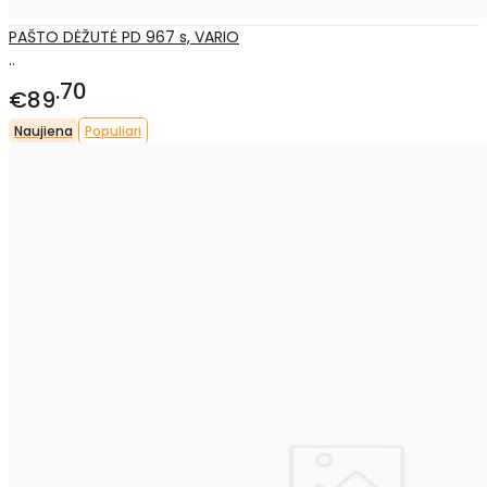
PAŠTO DĖŽUTĖ PD 967 s, VARIO
..
70
€89
Naujiena
Populiari