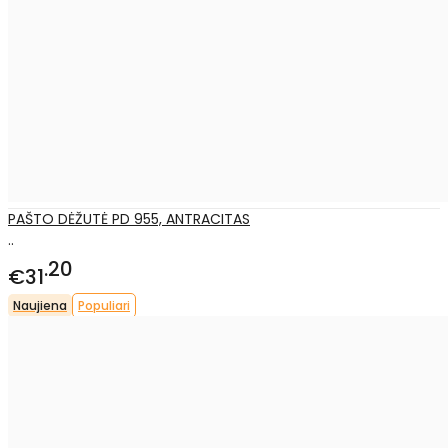
PAŠTO DĖŽUTĖ PD 955, ANTRACITAS
..
20
€31
Naujiena
Populiari