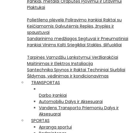
Įrankiai, metalai
Orapūtės
Pjovimui ir Litavimui
Plaktukai
Polietileno plėvelė
Poliravimo Įrankiai
Raktai su
Keičiamomis Galvutėmis
Replės, žnyplės ir
spaustuvai
Sandarinimo medžiagos
Segtuvai ir Pneumatiniai
Įrankiai Vinims Kalti
Sriegikliai
Staklės, šlifuokliai
Tarpinės
Vamzdžių Lankstymui
Veržliarakčiai
Maitinimas ir Elektros Instaliacija
Santechnika
Spynos ir Raktai
Techniniai Siurbliai
Šildymas, vėdinimas ir kondicionavimas
TRANSPORTAS
Darbo Įrankiai
Automobilių Dalys ir Aksesuarai
Vandens Transporto Priemonių Dalys ir
Aksesuarai
SPORTAS
Apranga sportui