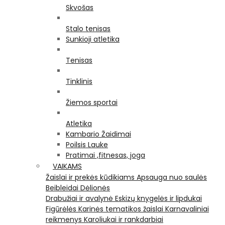
Skvošas
Stalo tenisas
Sunkioji atletika
Tenisas
Tinklinis
Žiemos sportai
Atletika
Kambario Žaidimai
Poilsis Lauke
Pratimai ,fitnesas, joga
VAIKAMS
Žaislai ir prekės kūdikiams
Apsauga nuo saulės
Beibleidai
Dėlionės
Drabužiai ir avalynė
Eskizų knygelės ir lipdukai
Figūrėlės
Karinės tematikos žaislai
Karnavaliniai
reikmenys
Karoliukai ir rankdarbiai