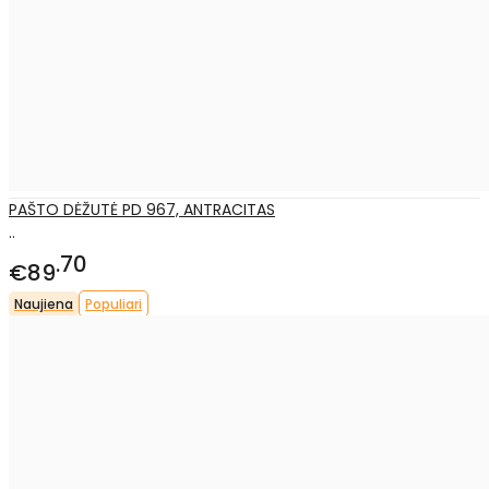
PAŠTO DĖŽUTĖ PD 967, ANTRACITAS
..
70
€89
Naujiena
Populiari