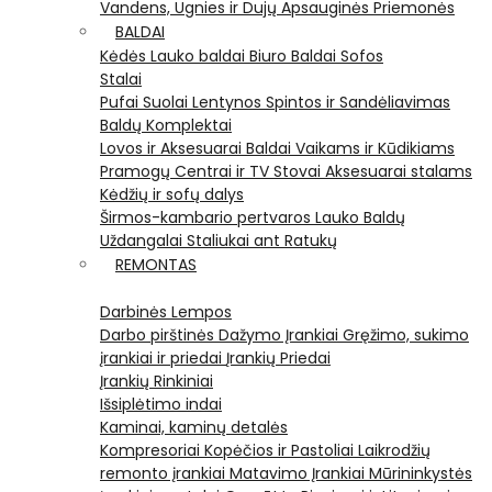
Vandens, Ugnies ir Dujų Apsauginės Priemonės
BALDAI
Kėdės
Lauko baldai
Biuro Baldai
Sofos
Stalai
Pufai
Suolai
Lentynos
Spintos ir Sandėliavimas
Baldų Komplektai
Lovos ir Aksesuarai
Baldai Vaikams ir Kūdikiams
Pramogų Centrai ir TV Stovai
Aksesuarai stalams
Kėdžių ir sofų dalys
Širmos-kambario pertvaros
Lauko Baldų
Uždangalai
Staliukai ant Ratukų
REMONTAS
Darbinės Lempos
Darbo pirštinės
Dažymo Įrankiai
Gręžimo, sukimo
įrankiai ir priedai
Įrankių Priedai
Įrankių Rinkiniai
Išsiplėtimo indai
Kaminai, kaminų detalės
Kompresoriai
Kopėčios ir Pastoliai
Laikrodžių
remonto įrankiai
Matavimo Įrankiai
Mūrininkystės