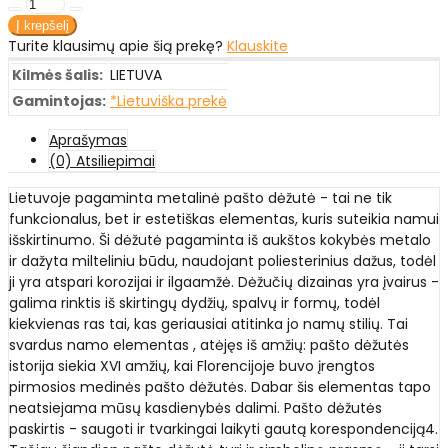
Turite klausimų apie šią prekę?
Klauskite
Kilmės šalis:
LIETUVA
Gamintojas:
*Lietuviška prekė
Aprašymas
(0) Atsiliepimai
Lietuvoje pagaminta metalinė pašto dėžutė - tai ne tik
funkcionalus, bet ir estetiškas elementas, kuris suteikia namui
išskirtinumo. Ši dėžutė pagaminta iš aukštos kokybės metalo
ir dažyta milteliniu būdu, naudojant poliesterinius dažus, todėl
ji yra atspari korozijai ir ilgaamžė. Dėžučių dizainas yra įvairus -
galima rinktis iš skirtingų dydžių, spalvų ir formų, todėl
kiekvienas ras tai, kas geriausiai atitinka jo namų stilių. Tai
svardus namo elementas , atėjęs iš amžių: pašto dėžutės
istorija siekia XVI amžių, kai Florencijoje buvo įrengtos
pirmosios medinės pašto dėžutės. Dabar šis elementas tapo
neatsiejama mūsų kasdienybės dalimi. Pašto dėžutės
paskirtis - saugoti ir tvarkingai laikyti gautą korespondenciją4.