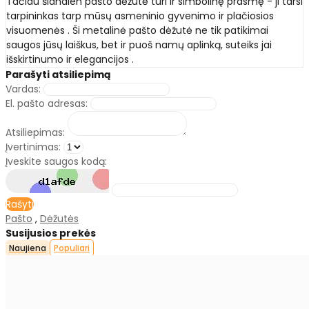
Tačiau šiandien pašto dėžutė turi ir simbolinę prasmę - ji tarsi
tarpininkas tarp mūsų asmeninio gyvenimo ir plačiosios
visuomenės . Ši metalinė pašto dėžutė ne tik patikimai
saugos jūsų laiškus, bet ir puoš namų aplinką, suteiks jai
išskirtinumo ir elegancijos .
Parašyti atsiliepimą
Vardas:
El. pašto adresas:
Atsiliepimas:
Įvertinimas:
Įveskite saugos kodą:
Rašyti
Pašto
,
Dėžutės
Susijusios prekės
Naujiena
Populiari