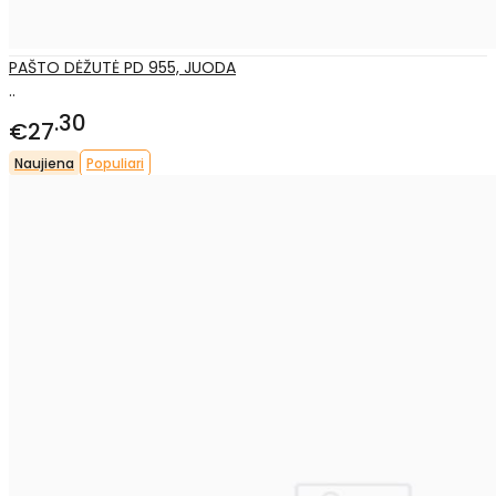
PAŠTO DĖŽUTĖ PD 955, JUODA
..
30
€27
Naujiena
Populiari