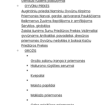
Geriausi rudens pasiūlymai
GYVŪNŲ PREKĖS
Augintinių priedai
Naminių Gyvūnų Kirpimo
Priemonės
Narvai, gardai, aptvararai
Paukščiams
Reikmenys Žuvims
Reptilijoms ir amfibijoms
Šėryklos, girdyklos
Žaislai šunims
Šunų Priežiūros Prekės
Vėžimėliai
gyvūnams
Antkakliai, pavadėliai, dresūros
priemonės
Gyvūnų nešyklės ir boksai
Kačių
Priežiūros Prekės
GROŽIS
Grožio salonų įranga ir priemonės
Hialurono rūgšties serumai
Kvepalai
Maisto papildai
Makiažo priemonės