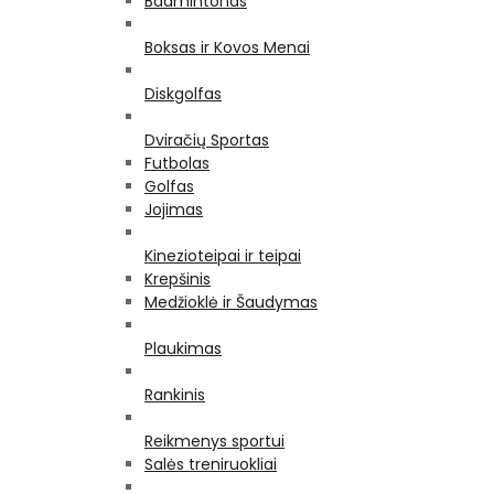
Badmintonas
Boksas ir Kovos Menai
Diskgolfas
Dviračių Sportas
Futbolas
Golfas
Jojimas
Kinezioteipai ir teipai
Krepšinis
Medžioklė ir Šaudymas
Plaukimas
Rankinis
Reikmenys sportui
Salės treniruokliai