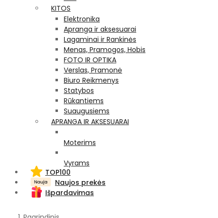
KITOS
Elektronika
Apranga ir aksesuarai
Lagaminai ir Rankinės
Menas, Pramogos, Hobis
FOTO IR OPTIKA
Verslas, Pramonė
Biuro Reikmenys
Statybos
Rūkantiems
Suaugusiems
APRANGA IR AKSESUARAI
Moterims
Vyrams
TOP100
Naujos prekės
Išpardavimas
Pagrindinis