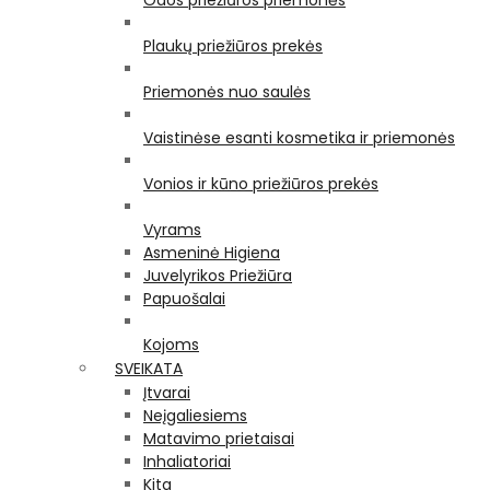
Odos priežiūros priemonės
Plaukų priežiūros prekės
Priemonės nuo saulės
Vaistinėse esanti kosmetika ir priemonės
Vonios ir kūno priežiūros prekės
Vyrams
Asmeninė Higiena
Juvelyrikos Priežiūra
Papuošalai
Kojoms
SVEIKATA
Įtvarai
Neįgaliesiems
Matavimo prietaisai
Inhaliatoriai
Kita