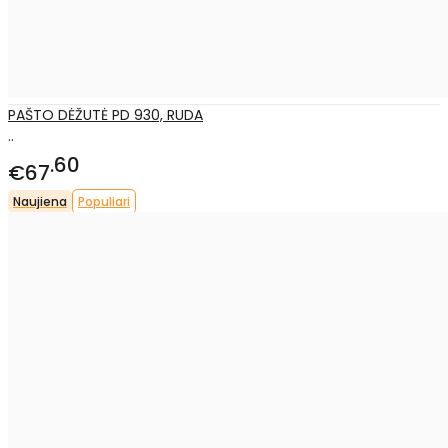
PAŠTO DĖŽUTĖ PD 930, RUDA
..
60
€67
Naujiena
Populiari