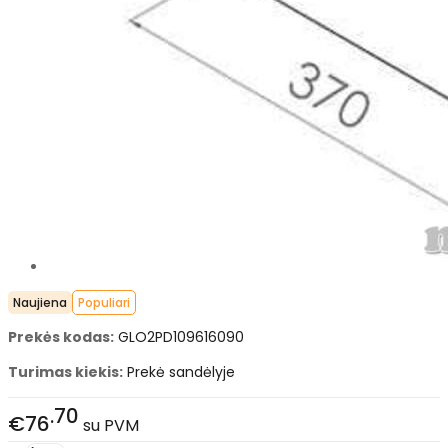
Naujiena
Populiari
Prekės kodas:
GLO2PD109616090
Turimas kiekis:
Prekė sandėlyje
70
€76
su PVM