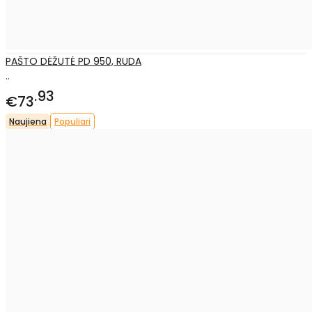
PAŠTO DĖŽUTĖ PD 950, RUDA
..
93
€73
Naujiena
Populiari