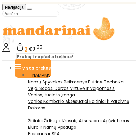
Navigacija
00
€0
0
Prekių krepšelis tuščias!
Visos prekės
NAMAMS
Namų Apyvokos Reikmenys
Buitinė Technika
Veja, Sodas, Daržas
Virtuvė ir Valgomasis
Vonios, tualeto įranga
Vonios Kambario Aksesuarai
Baltiniai ir Patalynė
Dekoras
Židiniai
Židinių ir Krosnių Aksesuarai
Apšvietimas
Biuro ir Namų Apsauga
Baseinas ir SPA