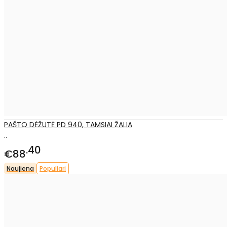
PAŠTO DĖŽUTĖ PD 940, TAMSIAI ŽALIA
..
40
€88
Naujiena
Populiari