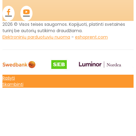
2026 © Visos teisės saugomos. Kopijuoti, platinti svetainės
turinį be autorių sutikimo draudžiama.
Elektroninių parduotuvių nuoma
-
eshoprent.com
Rašyti
Skambinti