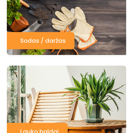
Sodas / daržas
Lauko baldai