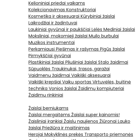
Kelioniniai priedai vaikams
Kolekcionavimas
Konstruktoriai
Kosmetika ir aksesuarai
Kūrybiniai žaislai
Laikrodžiai ir žadintuvai
Laukiniai gyvūnai ir paukščiai
Lėlės
Mediniai žaislai
Moksliniai, mokomieji žaislai
Muilo burbulai
Muzikos instrumentai
Perkamiausi
Piešimas ir rašymas
Pigūs žaislai
Pirmykščiai gyvūnai
Plastikiniai žaislai
Pliušiniai žaislai
Stalo žaidimai
Sūpuoklės
Traukinukai, trasos, garažai
Vaidmenų žaidimai
Vaikiški aksesuarai
Vaikiški krepšiai
Vaikų sportas
Virtuvėlės, buitinė
technika
Vonios žaislai
Žaidimų kompiuteriai
Žaidimų rinkiniai
Žaislai berniukams
Žaislai mergaitėms
Žaislai super kainomis!
Žaisliniai įrankiai
Žaislų naujienos
Žiūronai
Lauko
žaislai
Priežiūra ir maitinimas
Herojai
Mokyklinės prekės
Transporto priemonės