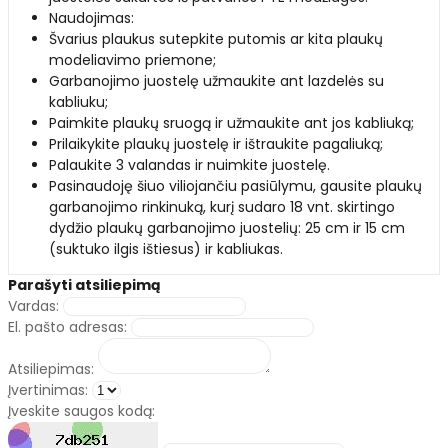
Naudojimas:
Švarius plaukus sutepkite putomis ar kita plaukų
modeliavimo priemone;
Garbanojimo juostelę užmaukite ant lazdelės su
kabliuku;
Paimkite plaukų sruogą ir užmaukite ant jos kabliuką;
Prilaikykite plaukų juostelę ir ištraukite pagaliuką;
Palaukite 3 valandas ir nuimkite juostelę.
Pasinaudoję šiuo viliojančiu pasiūlymu, gausite plaukų
garbanojimo rinkinuką, kurį sudaro 18 vnt. skirtingo
dydžio plaukų garbanojimo juostelių: 25 cm ir 15 cm
(suktuko ilgis ištiesus) ir kabliukas.
Parašyti atsiliepimą
Vardas:
El. pašto adresas:
Atsiliepimas:
Įvertinimas:
Įveskite saugos kodą: