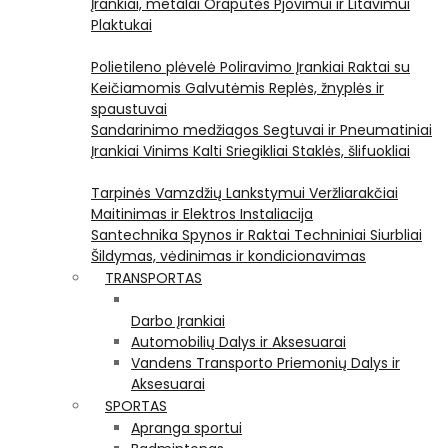
Įrankiai, metalai
Orapūtės
Pjovimui ir Litavimui
Plaktukai
Polietileno plėvelė
Poliravimo Įrankiai
Raktai su
Keičiamomis Galvutėmis
Replės, žnyplės ir
spaustuvai
Sandarinimo medžiagos
Segtuvai ir Pneumatiniai
Įrankiai Vinims Kalti
Sriegikliai
Staklės, šlifuokliai
Tarpinės
Vamzdžių Lankstymui
Veržliarakčiai
Maitinimas ir Elektros Instaliacija
Santechnika
Spynos ir Raktai
Techniniai Siurbliai
Šildymas, vėdinimas ir kondicionavimas
TRANSPORTAS
Darbo Įrankiai
Automobilių Dalys ir Aksesuarai
Vandens Transporto Priemonių Dalys ir
Aksesuarai
SPORTAS
Apranga sportui