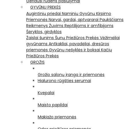
Geriausi rudens pasiūlymai
GYVŪNŲ PREKĖS
Augintinių priedai
Naminių Gyvūnų Kirpimo
Priemonės
Narvai, gardai, aptvararai
Paukščiams
Reikmenys Žuvims
Reptilijoms ir amfibijoms
Šėryklos, girdyklos
Žaislai šunims
Šunų Priežiūros Prekės
Vėžimėliai
gyvūnams
Antkakliai, pavadėliai, dresūros
priemonės
Gyvūnų nešyklės ir boksai
Kačių
Priežiūros Prekės
GROŽIS
Grožio salonų įranga ir priemonės
Hialurono rūgšties serumai
Kvepalai
Maisto papildai
Makiažo priemonės