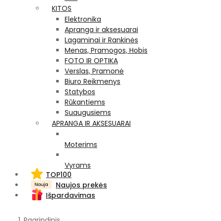
KITOS
Elektronika
Apranga ir aksesuarai
Lagaminai ir Rankinės
Menas, Pramogos, Hobis
FOTO IR OPTIKA
Verslas, Pramonė
Biuro Reikmenys
Statybos
Rūkantiems
Suaugusiems
APRANGA IR AKSESUARAI
Moterims
Vyrams
TOP100
Naujos prekės
Išpardavimas
Pagrindinis