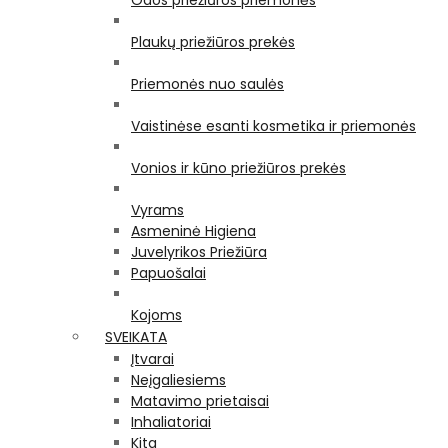
Odos priežiūros priemonės
Plaukų priežiūros prekės
Priemonės nuo saulės
Vaistinėse esanti kosmetika ir priemonės
Vonios ir kūno priežiūros prekės
Vyrams
Asmeninė Higiena
Juvelyrikos Priežiūra
Papuošalai
Kojoms
SVEIKATA
Įtvarai
Neįgaliesiems
Matavimo prietaisai
Inhaliatoriai
Kita