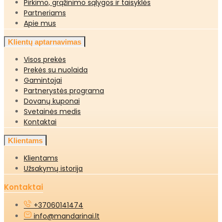
Pirkimo, grąžinimo sąlygos ir taisyklės
Partneriams
Apie mus
Klientų aptarnavimas
Visos prekės
Prekės su nuolaida
Gamintojai
Partnerystės programa
Dovanų kuponai
Svetainės medis
Kontaktai
Klientams
Klientams
Užsakymų istorija
Kontaktai
+37060141474
info@mandarinai.lt