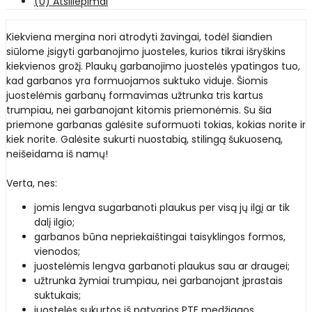
(0) Atsiliepimai
Kiekviena mergina nori atrodyti žavingai, todėl šiandien
siūlome įsigyti garbanojimo juosteles, kurios tikrai išryškins
kiekvienos grožį. Plaukų garbanojimo juostelės ypatingos tuo,
kad garbanos yra formuojamos suktuko viduje. Šiomis
juostelėmis garbanų formavimas užtrunka tris kartus
trumpiau, nei garbanojant kitomis priemonėmis. Su šia
priemone garbanas galėsite suformuoti tokias, kokias norite ir
kiek norite. Galėsite sukurti nuostabią, stilingą šukuoseną,
neišeidama iš namų!
Verta, nes:
jomis lengva sugarbanoti plaukus per visą jų ilgį ar tik
dalį ilgio;
garbanos būna nepriekaištingai taisyklingos formos,
vienodos;
juostelėmis lengva garbanoti plaukus sau ar draugei;
užtrunka žymiai trumpiau, nei garbanojant įprastais
suktukais;
juostelės sukurtos iš patvarios PTE medžiagos.