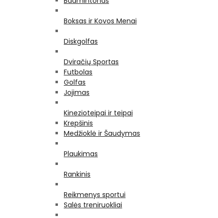
Badmintonas
Boksas ir Kovos Menai
Diskgolfas
Dviračių Sportas
Futbolas
Golfas
Jojimas
Kinezioteipai ir teipai
Krepšinis
Medžioklė ir Šaudymas
Plaukimas
Rankinis
Reikmenys sportui
Salės treniruokliai