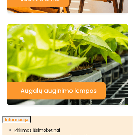
Augalų auginimo lempos
Informacija
Pirkimas išsimokėtinai