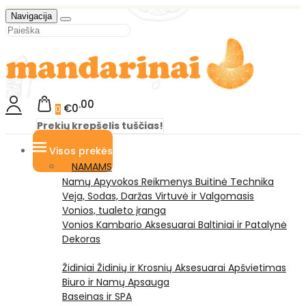
Navigacija
00
€0
0
Prekių krepšelis tuščias!
Visos prekės
NAMAMS
Namų Apyvokos Reikmenys
Buitinė Technika
Veja, Sodas, Daržas
Virtuvė ir Valgomasis
Vonios, tualeto įranga
Vonios Kambario Aksesuarai
Baltiniai ir Patalynė
Dekoras
Židiniai
Židinių ir Krosnių Aksesuarai
Apšvietimas
Biuro ir Namų Apsauga
Baseinas ir SPA