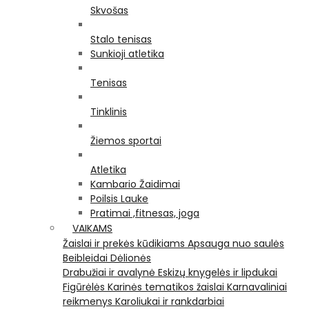
Skvošas
Stalo tenisas
Sunkioji atletika
Tenisas
Tinklinis
Žiemos sportai
Atletika
Kambario Žaidimai
Poilsis Lauke
Pratimai ,fitnesas, joga
VAIKAMS
Žaislai ir prekės kūdikiams
Apsauga nuo saulės
Beibleidai
Dėlionės
Drabužiai ir avalynė
Eskizų knygelės ir lipdukai
Figūrėlės
Karinės tematikos žaislai
Karnavaliniai
reikmenys
Karoliukai ir rankdarbiai