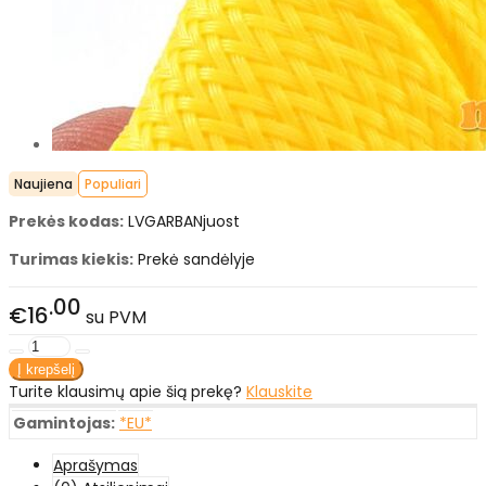
Naujiena
Populiari
Prekės kodas:
LVGARBANjuost
Turimas kiekis:
Prekė sandėlyje
00
€16
su PVM
Turite klausimų apie šią prekę?
Klauskite
Gamintojas:
*EU*
Aprašymas