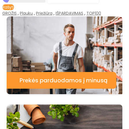
Rašyti
GROŽIS
,
Plaukų
,
Priežiūra
,
IŠPARDAVIMAS
,
TOP100
Prekės parduodamos į minusą