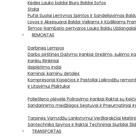
Kėdės
Lauko baldai
Biuro Baldai
Sofos
Stalai
Pufai
Suolai
Lentynos
Spintos ir Sandėliavimas
Bald
Lovos ir Aksesuarai
Baldai Vaikams ir Kūdikiams
Pram
Širmos-kambario pertvaros
Lauko Baldų Uždangala
REMONTAS
Darbinės Lempos
Darbo pirštinės
Dažymo Įrankiai
Gręžimo, sukimo įran
Įrankių Rinkiniai
Išsiplėtimo indai
Kaminai, kaminų detalės
Kompresoriai
Kopėčios ir Pastoliai
Laikrodžių remont
ir Litavimui
Plaktukai
Polietileno plėvelė
Poliravimo Įrankiai
Raktai su Kei
Sandarinimo medžiagos
Segtuvai ir Pneumatiniai Įr
Tarpinės
Vamzdžių Lankstymui
Veržliarakčiai
Maitini
Santechnika
Spynos ir Raktai
Techniniai Siurbliai
Šil
TRANSPORTAS