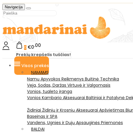
Navigacija
00
€0
0
Prekių krepšelis tuščias!
Visos prekės
NAMAMS
Namų Apyvokos Reikmenys
Buitinė Technika
Veja, Sodas, Daržas
Virtuvė ir Valgomasis
Vonios, tualeto įranga
Vonios Kambario Aksesuarai
Baltiniai ir Patalynė
Dek
Židiniai
Židinių ir Krosnių Aksesuarai
Apšvietimas
Biu
Baseinas ir SPA
Vandens, Ugnies ir Dujų Apsauginės Priemonės
BALDAI