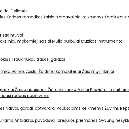
leidai
Dėlionės
ėlės
Karinės tematikos žaislai
Karnavaliniai reikmenys
Karoliukai ir
ir žadintuvai
oksliniai, mokomieji žaislai
Muilo burbulai
Muzikos instrumentai
oklės
Traukinukai, trasos, garažai
chnika
Vonios žaislai
Žaidimų kompiuteriai
Žaidimų rinkiniai
 įrankiai
Žaislų naujienos
Žiūronai
Lauko žaislai
Priežiūra ir maitini
riausi rudens pasiūlymai
nės
Narvai, gardai, aptvararai
Paukščiams
Reikmenys Žuvims
Rept
yvūnams
Antkakliai, pavadėliai, dresūros priemonės
Gyvūnų nešyklė