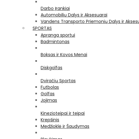
Darbo Įrankiai
Automobilių Dalys ir Aksesuarai
Vandens Transporto Priemonių Dalys ir Akses
SPORTAS
Apranga sportui
Badmintonas
Boksas ir Kovos Menai
Diskgolfas
Dviračių Sportas
Futbolas
Golfas
Jojimas
Kinezioteipai ir teipai
Krepšinis
Medžioklė ir Šaudymas