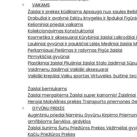
VAIKAMS
Žaislai ir prekės kūdikiams
Apsauga nuo saulės
Beib
Drabužiai ir avalynė
Eskizų knygelės ir lipdukai
Figūr
Kelioniniai priedai vaikams
Kolekcionavimas
Konstruktoriai
Kosmetika ir aksesuarai
Kūrybiniai žaislai
Laikrodžiai 
Laukiniai gyvūnai ir paukščiai
Lėlės
Mediniai žaislai
M
Perkamiausi
Piešimas ir rašymas
Pigūs žaislai
Pirmykščiai gyvūnai
Plastikiniai žaislai
Pliušiniai žaislai
Stalo žaidimai
Sūpu
Vaidmenų žaidimai
Vaikiški aksesuarai
Vaikiški krepšiai
Vaikų sportas
Virtuvėlės, buitinė te
Žaislai berniukams
Žaislai mergaitėms
Žaislai super kainomis!
Žaisliniai
Herojai
Mokyklinės prekės
Transporto priemonės
Ge
GYVŪNŲ PREKĖS
Augintinių priedai
Naminių Gyvūnų Kirpimo Priemo
amfibijoms
Šėryklos, girdyklos
Žaislai šunims
Šunų Priežiūros Prekės
Vėžimėliai g
Kačių Priežiūros Prekės