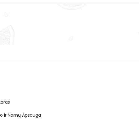
oras
ro ir Namų Apsauga