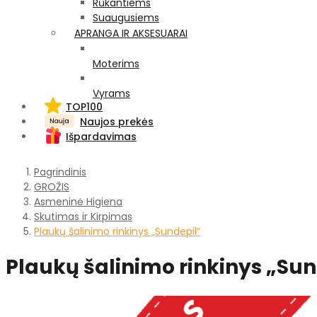
Rūkantiems
Suaugusiems
APRANGA IR AKSESUARAI
Moterims
Vyrams
TOP100
Naujos prekės
Išpardavimas
Pagrindinis
GROŽIS
Asmeninė Higiena
Skutimas ir Kirpimas
Plaukų šalinimo rinkinys „Sundepil“
Plaukų šalinimo rinkinys „Sun