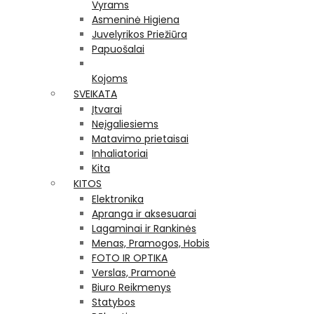
Vyrams
Asmeninė Higiena
Juvelyrikos Priežiūra
Papuošalai
Kojoms
SVEIKATA
Įtvarai
Neįgaliesiems
Matavimo prietaisai
Inhaliatoriai
Kita
KITOS
Elektronika
Apranga ir aksesuarai
Lagaminai ir Rankinės
Menas, Pramogos, Hobis
FOTO IR OPTIKA
Verslas, Pramonė
Biuro Reikmenys
Statybos