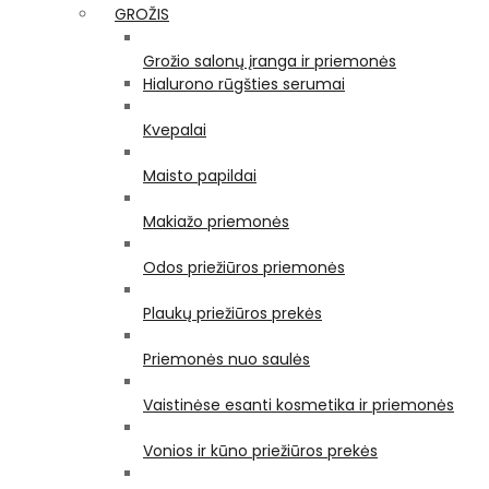
GROŽIS
Grožio salonų įranga ir priemonės
Hialurono rūgšties serumai
Kvepalai
Maisto papildai
Makiažo priemonės
Odos priežiūros priemonės
Plaukų priežiūros prekės
Priemonės nuo saulės
Vaistinėse esanti kosmetika ir priemonės
Vonios ir kūno priežiūros prekės