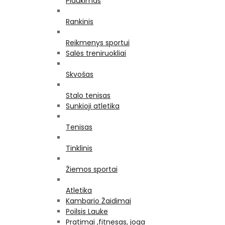
Plaukimas
Rankinis
Reikmenys sportui
Salės treniruokliai
Skvošas
Stalo tenisas
Sunkioji atletika
Tenisas
Tinklinis
Žiemos sportai
Atletika
Kambario Žaidimai
Poilsis Lauke
Pratimai ,fitnesas, joga