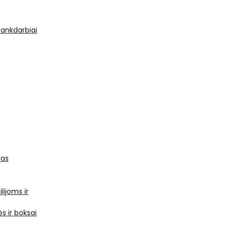
 rankdarbiai
mas
ilijoms ir
s ir boksai