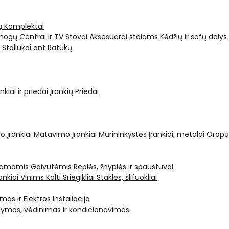
ų Komplektai
ogų Centrai ir TV Stovai
Aksesuarai stalams
Kėdžių ir sofų dalys
i
Staliukai ant Ratukų
kiai ir priedai
Įrankių Priedai
o įrankiai
Matavimo Įrankiai
Mūrininkystės Įrankiai, metalai
Orapū
čiamomis Galvutėmis
Replės, žnyplės ir spaustuvai
ankiai Vinims Kalti
Sriegikliai
Staklės, šlifuokliai
mas ir Elektros Instaliacija
dymas, vėdinimas ir kondicionavimas