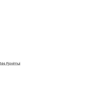
tės
Pjovimui