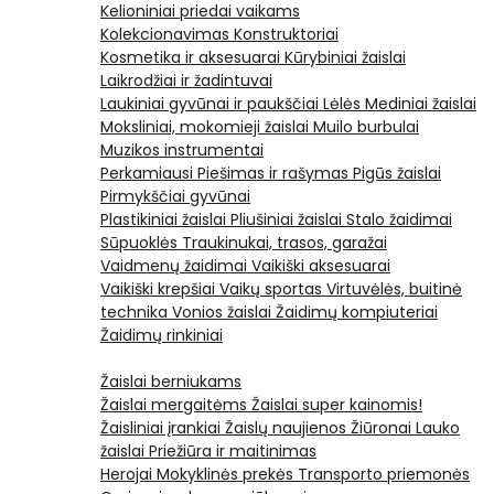
Kelioniniai priedai vaikams
Kolekcionavimas
Konstruktoriai
Kosmetika ir aksesuarai
Kūrybiniai žaislai
Laikrodžiai ir žadintuvai
Laukiniai gyvūnai ir paukščiai
Lėlės
Mediniai žaislai
Moksliniai, mokomieji žaislai
Muilo burbulai
Muzikos instrumentai
Perkamiausi
Piešimas ir rašymas
Pigūs žaislai
Pirmykščiai gyvūnai
Plastikiniai žaislai
Pliušiniai žaislai
Stalo žaidimai
Sūpuoklės
Traukinukai, trasos, garažai
Vaidmenų žaidimai
Vaikiški aksesuarai
Vaikiški krepšiai
Vaikų sportas
Virtuvėlės, buitinė
technika
Vonios žaislai
Žaidimų kompiuteriai
Žaidimų rinkiniai
Žaislai berniukams
Žaislai mergaitėms
Žaislai super kainomis!
Žaisliniai įrankiai
Žaislų naujienos
Žiūronai
Lauko
žaislai
Priežiūra ir maitinimas
Herojai
Mokyklinės prekės
Transporto priemonės