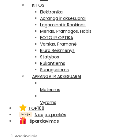
KITOS
Elektronika
Apranga ir aksesuarai
Lagaminai ir Rankinės
Menas, Pramogos, Hobis
FOTO IR OPTIKA
Verslas, Pramonė
Biuro Reikmenys
Statybos
Rūkantiems
Suaugusiems
APRANGA IR AKSESUARAI
Moterims
Vyrams
TOP100
Naujos prekės
Išpardavimas
Pagrindinis