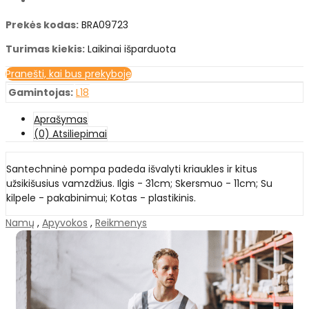
Prekės kodas:
BRA09723
Turimas kiekis:
Laikinai išparduota
Pranešti, kai bus prekyboje
Gamintojas:
L18
Aprašymas
(0) Atsiliepimai
Santechninė pompa padeda išvalyti kriaukles ir kitus
užsikišusius vamzdžius. Ilgis - 31cm; Skersmuo - 11cm; Su
kilpele - pakabinimui; Kotas - plastikinis.
Namų
,
Apyvokos
,
Reikmenys