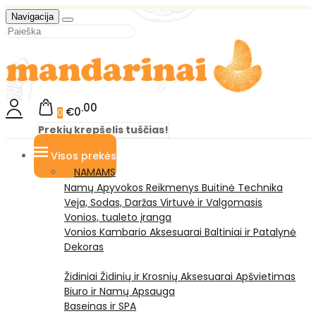
Navigacija
00
€0
0
Prekių krepšelis tuščias!
Visos prekės
NAMAMS
Namų Apyvokos Reikmenys
Buitinė Technika
Veja, Sodas, Daržas
Virtuvė ir Valgomasis
Vonios, tualeto įranga
Vonios Kambario Aksesuarai
Baltiniai ir Patalynė
Dekoras
Židiniai
Židinių ir Krosnių Aksesuarai
Apšvietimas
Biuro ir Namų Apsauga
Baseinas ir SPA