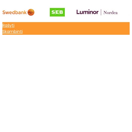
Rašyti
Skambinti