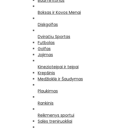
Badmintonas
Boksas ir Kovos Menai
Diskgolfas
Dviračių Sportas
Futbolas
Golfas
Jojimas
Kinezioteipai ir teipai
Krepšinis
Medžioklė ir Šaudymas
Plaukimas
Rankinis
Reikmenys sportui
Salės treniruokliai