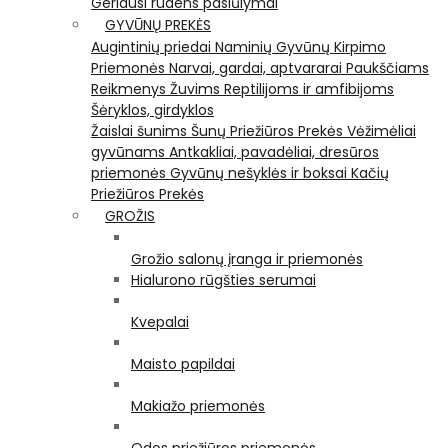
Geriausi rudens pasiūlymai
GYVŪNŲ PREKĖS
Augintinių priedai
Naminių Gyvūnų Kirpimo
Priemonės
Narvai, gardai, aptvararai
Paukščiams
Reikmenys Žuvims
Reptilijoms ir amfibijoms
Šėryklos, girdyklos
Žaislai šunims
Šunų Priežiūros Prekės
Vėžimėliai
gyvūnams
Antkakliai, pavadėliai, dresūros
priemonės
Gyvūnų nešyklės ir boksai
Kačių
Priežiūros Prekės
GROŽIS
Grožio salonų įranga ir priemonės
Hialurono rūgšties serumai
Kvepalai
Maisto papildai
Makiažo priemonės