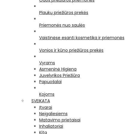
Odos priežiūros priemonės
Plaukų priežiūros prekės
Priemonės nuo saulės
Vaistinėse esanti kosmetika ir priemonės
Vonios ir kūno priežiūros prekės
Vyrams
Asmeninė Higiena
Juvelyrikos Priežiūra
Papuošalai
Kojoms
SVEIKATA
Įtvarai
Neįgaliesiems
Matavimo prietaisai
Inhaliatoriai
Kita