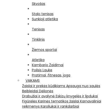
Skvošas
Stalo tenisas
Sunkioji atletika
Tenisas
Tinklinis
Žiemos sportai
Atletika
Kambario Žaidimai
Poilsis Lauke
Pratimai ,fitnesas, joga
VAIKAMS
Žaislai ir prekės kūdikiams
Apsauga nuo saulės
Beibleidai
Dėlionės
Drabužiai ir avalynė
Eskizų knygelės ir lipdukai
Figūrėlės
Karinės tematikos žaislai
Karnavaliniai
reikmenys
Karoliukai ir rankdarbiai