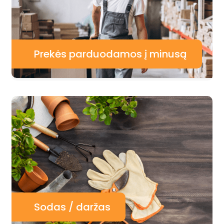
Prekės parduodamos į minusą
Sodas / daržas