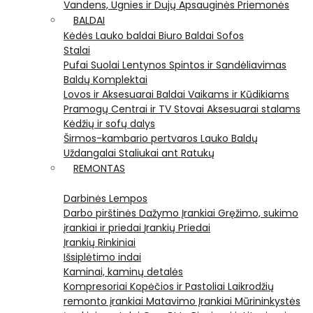
Vandens, Ugnies ir Dujų Apsauginės Priemonės
BALDAI
Kėdės
Lauko baldai
Biuro Baldai
Sofos
Stalai
Pufai
Suolai
Lentynos
Spintos ir Sandėliavimas
Baldų Komplektai
Lovos ir Aksesuarai
Baldai Vaikams ir Kūdikiams
Pramogų Centrai ir TV Stovai
Aksesuarai stalams
Kėdžių ir sofų dalys
Širmos-kambario pertvaros
Lauko Baldų
Uždangalai
Staliukai ant Ratukų
REMONTAS
Darbinės Lempos
Darbo pirštinės
Dažymo Įrankiai
Gręžimo, sukimo
įrankiai ir priedai
Įrankių Priedai
Įrankių Rinkiniai
Išsiplėtimo indai
Kaminai, kaminų detalės
Kompresoriai
Kopėčios ir Pastoliai
Laikrodžių
remonto įrankiai
Matavimo Įrankiai
Mūrininkystės