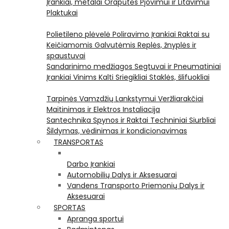
Įrankiai, metalai
Orapūtės
Pjovimui ir Litavimui
Plaktukai
Polietileno plėvelė
Poliravimo Įrankiai
Raktai su
Keičiamomis Galvutėmis
Replės, žnyplės ir
spaustuvai
Sandarinimo medžiagos
Segtuvai ir Pneumatiniai
Įrankiai Vinims Kalti
Sriegikliai
Staklės, šlifuokliai
Tarpinės
Vamzdžių Lankstymui
Veržliarakčiai
Maitinimas ir Elektros Instaliacija
Santechnika
Spynos ir Raktai
Techniniai Siurbliai
Šildymas, vėdinimas ir kondicionavimas
TRANSPORTAS
Darbo Įrankiai
Automobilių Dalys ir Aksesuarai
Vandens Transporto Priemonių Dalys ir
Aksesuarai
SPORTAS
Apranga sportui