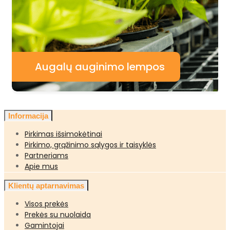
Augalų auginimo lempos
Informacija
Pirkimas išsimokėtinai
Pirkimo, grąžinimo sąlygos ir taisyklės
Partneriams
Apie mus
Klientų aptarnavimas
Visos prekės
Prekės su nuolaida
Gamintojai